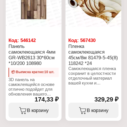
обратной стороны и
глянец
приклейте 3D панель на
желаемую поверхность.
Характеристики:
Бренд: GRAILY
Артикул: 104742
Тип товара: Панель
Код:
546142
Код:
567430
декоративная
Панель
Пленка
Модель: GR-ZWHS28
самоклеющаяся 4мм
самоклеющаяся
Способ монтажа: на
клеевой основе
GR-WB2613 30*60см
45см/8м 81479-5-45(8)
Размер: 70х70 см
*10/200 108980
118242 *24
Толщина: 5 мм
Самоклеющаяся пленка
Материал: вспененный
📦 Выписка кратно:10 шт.
сохранит в целостности
полиэтилен, бумага
отделочный материал
3D панель на
вашей кухни и
самоклеящейся основе
облагородит интерьер,
отлично подойдет для
подчеркивая кухонную
обновления вашего
мебель. Особенностью
174,33 ₽
329,29 ₽
интерьера. Панели
защитного экрана
просты в монтаже,
является
отлично маскируют
В корзину
В корзину
водонепроницаемость,
небольшие дефекты
жиростойкость. Пленка
поверхностей и легко
для кухни защитит
очищаются водой. Перед
мебель и столешницу от