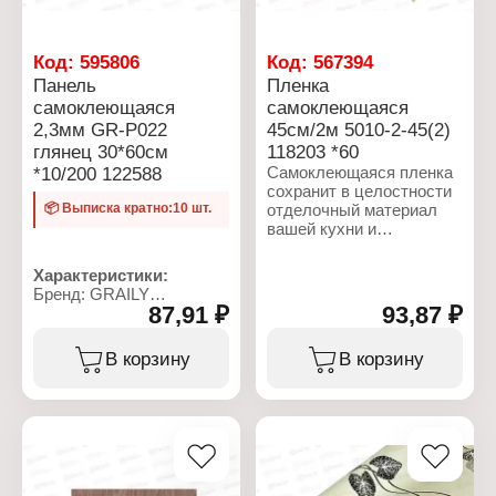
чего не сделаешь с
кухонным гарнитуром.
Код:
595806
Код:
567394
Характеристики:
Панель
Пленка
Бренд: Grace
Артикул: 118196
самоклеющаяся
самоклеющаяся
Тип товара: Пленка
2,3мм GR-P022
45см/2м 5010-2-45(2)
декоративная
глянец 30*60см
118203 *60
Модель: 59122-45(2)
*10/200 122588
Самоклеющаяся пленка
Способ монтажа: на
сохранит в целостности
клеевой основе
📦 Выписка кратно:10 шт.
отделочный материал
Тип упаковки: в рулоне
вашей кухни и
Размер: 0,45х2 м
облагородит интерьер,
Толщина: 0,08 мм
подчеркивая кухонную
Материал: ПВХ
Характеристики:
мебель. Особенностью
Бренд: GRAILY
защитного экрана
87,91 ₽
93,87 ₽
Артикул: 122588
является
Тип товара: Панель
водонепроницаемость,
декоративная
В корзину
В корзину
жиростойкость. Пленка
Модель: GR-P022
для кухни защитит
Способ монтажа: на
мебель и столешницу от
клеевой основе
жидкости, брызг
Размер: 60х30 см
кипящего масла,
Толщина: 2,3 мм
механического
Материал: ПВХ
повреждения, грязи и
Эффект покрытия:
пыли. Главное