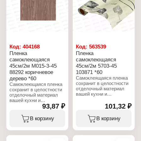
глянец
преимущество пленки
для кухни – возможность
её снять и закрепить на
прежнем месте новую,
чего не сделаешь с
кухонным гарнитуром.
Характеристики:
Код:
404168
Код:
563539
Бренд: Grace
Артикул: 118203
Пленка
Пленка
Тип товара: Пленка
самоклеющаяся
самоклеющаяся
декоративная
45см/2м М015-3-45
45см/2м 5703-45
Модель: 5010-2-45
88292 коричневое
103871 *60
Способ монтажа: на
дерево *60
Самоклеящаяся пленка
клеевой основе
сохранит в целостности
Самоклеющаяся пленка
Тип упаковки: в рулоне
отделочный материал
сохранит в целостности
Размер: 0,45х2 м
вашей кухни и
отделочный материал
Толщина: 0,08 мм
облагородит интерьер,
вашей кухни и
Материал: ПВХ
подчеркивая кухонную
93,87 ₽
101,32 ₽
облагородит интерьер,
мебель. Особенностью
подчеркивая кухонную
защитного экрана
мебель. Особенностью
В корзину
В корзину
является
защитного экрана
водонепроницаемость,
является
жиростойкость.
водонепроницаемость,
жиростойкость. Пленка