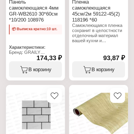
Панель
Пленка
Модель: GR-ZWHS22
самоклеющаяся 4мм
самоклеющаяся
Способ монтажа: на
клеевой основе
GR-WB2610 30*60см
45см/2м 59122-45(2)
Размер: 70х70 см
*10/200 108976
118196 *60
Толщина: 5 мм
Самоклеющаяся пленка
Материал: вспененный
📦 Выписка кратно:10 шт.
сохранит в целостности
полиэтилен, бумага
отделочный материал
вашей кухни и
облагородит интерьер,
Характеристики:
подчеркивая кухонную
Бренд: GRAILY
мебель. Особенностью
174,33 ₽
93,87 ₽
Артикул: 108976
защитного экрана
Тип товара: Панель
является
декоративная
В корзину
В корзину
водонепроницаемость,
Модель: GR-WB2610
жиростойкость. Пленка
Способ монтажа: на
для кухни защитит
клеевой основе
мебель и столешницу от
Размер: 60х30 см
жидкости, брызг
Толщина: 4 мм
кипящего масла,
Материал: ПВХ,
механического
вспененный полиэтилен
повреждения, грязи и
Дизайн: камень
пыли. Главное
преимущество пленки
для кухни – возможность
её снять и закрепить на
прежнем месте новую,