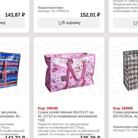
Устали от тяжел
Предлагаем пост
Характеристики:
подвижные колёс
Артикул: AL-25302-6
колёсиками спас
143,87 ₽
152,01 ₽
Тип товара: Сумка
тяжести в спине
я
Вариация: хозяйственная
целых 30 килог
Размер: 80х55х30 см
ину
В корзину
Материал: полимер
Характеристики
Дизайн: с рисунком
Тип товара: Сум
Вариация: теле
Бренд: Vetta
Размеры: 36х26
Максимальная на
Материал: брез
Особенность: ме
Код:
348189
Код:
182666
 рисунком,
Сумка хозяйственная 50х37х17 см.,
Сумка дорожная
атериал, AL-
AL-21713 из полимерных материалов
80х70х30см, AL
*100
норазовые
Надоело платить за одноразовые
Характеристики
? Пора
пакеты в супермаркетах? Пора
Артикул: AL-268
й хозяйственной
обзавестись собственной хозяйственной
Тип товара: Сум
еллофановых
сумкой. В отличие от целлофановых
Вариация: хозя
вется и не
аналогов никогда не порвется и не