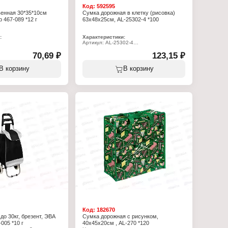
мерные материалы
Код:
592595
енная 30*35*10см
Сумка дорожная в клетку (рисовка)
 467-089 *12 г
63х48х25см, AL-25302-4 *100
:
Характеристики:
Артикул: AL-25302-4
9
Тип товара: Сумка
ка
70,69 ₽
Вариация: хозяйственная
123,15 ₽
зяйственная
Размер: 63х48х25 см
Материал: полимер
В корзину
В корзину
на в ассортименте
Дизайн: с рисунком
10 см
пропилен
Код:
182670
до 30кг, брезент, ЭВА
Сумка дорожная с рисунком,
005 *10 г
40х45х20см , AL-270 *120