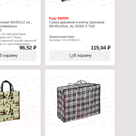
Код:
592594
енная 50х50х12 см.,
Сумка дорожная в клетку (рисовка)
полимерных
60х45х20см, AL-25302-3 *100
0
ь за одноразовые
Характеристики:
аркетах? Пора
Артикул: AL-25302-3
ственной хозяйственной
Тип товара: Сумка
чие от целлофановых
96,52 ₽
Вариация: хозяйственная
115,04 ₽
а не порвется и не
Размер: 60х45х20 см
ый ответственный
Материал: полимер
ена из высокопрочного
В корзину
В корзину
Дизайн: с рисунком
 Выдерживает большие
 переносить
ей и фруктов, дно не
чки выдержат любую
но подходит перевозки
ортировки грузов.
рговых точках,
рмарках и рынках. 5
озяйственную сумку:
ца на рынок и в
а крепких ручек для
 за покупками,
а прочную молнию-
ьно для переноски
ых предметов, экономит
е пакетов, а вместе с
ащитить окружающую
знения целофаном.
:
ка
йственная
12-1
х50см