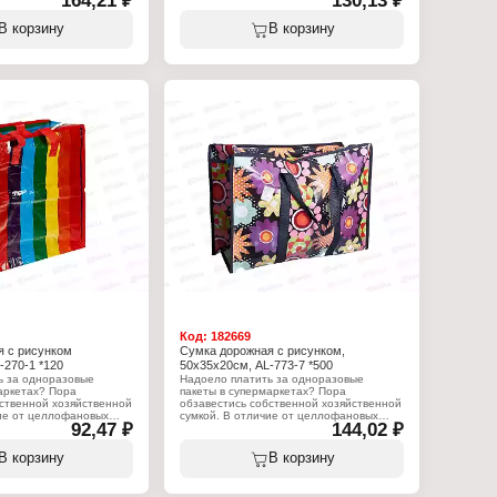
164,21 ₽
130,13 ₽
30 см
Размер: 45х50х20 см
мер
Материал: полимер
В корзину
В корзину
ком
Код:
182669
я с рисунком
Сумка дорожная с рисунком,
-270-1 *120
50х35х20см, AL-773-7 *500
ь за одноразовые
Надоело платить за одноразовые
аркетах? Пора
пакеты в супермаркетах? Пора
ственной хозяйственной
обзавестись собственной хозяйственной
чие от целлофановых
сумкой. В отличие от целлофановых
92,47 ₽
144,02 ₽
а не порвется и не
аналогов никогда не порвется и не
ый ответственный
подведет в самый ответственный
ена из высокопрочного
момент. Выполнена из высокопрочного
В корзину
В корзину
 Выдерживает большие
полипропилена. Выдерживает большие
 переносить
нагрузки. Можно переносить
ей и фруктов, дно не
килограммы овощей и фруктов, дно не