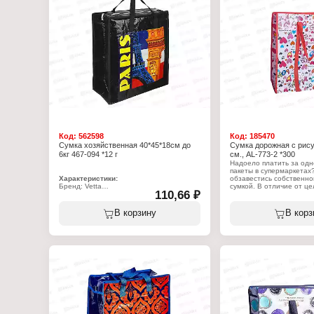
Код:
562598
Код:
185470
Сумка хозяйственная 40*45*18см до
Сумка дорожная с рису
6кг 467-094 *12 г
см., AL-773-2 *300
Надоело платить за од
пакеты в супермаркетах
Характеристики:
обзавестись собственно
Бренд: Vetta
сумкой. В отличие от ц
110,66 ₽
Артикул: 467-094
аналогов никогда не пор
Тип товара: Сумка
подведет в самый ответ
Назначение: хозяйственная
момент. Выполнена из в
В корзину
В корз
Дизайн: 4 дизайна в ассортименте
полипропилена. Выдерж
Размер: 40х45х18 см
нагрузки. Можно перено
Материал: полипропилен
килограммы овощей и фр
Объем: 32 л
прорвется, а ручки выд
Нагрузка: до 6 кг
тяжесть. Идеально подх
товаров, транспортировк
Незаменима в торговых 
магазинах, на ярмарках 
причин купить хозяйстве
надежная спутница на р
супермаркет, пара крепк
удобных походов за поку
застегивается на прочн