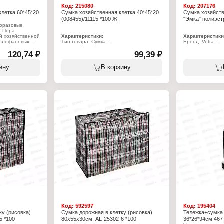
Дизайн: клетка
Материал: поли
Код:
215080
Код:
207176
Дизайн: клетка
клетка 60*45*20
Сумка хозяйственная,клетка 40*45*20
Сумка хозяйств
(008455)/11115 *100 Ж
"Эмка" полиэстр
норазовые
? Пора
й хозяйственной
Характеристики:
Характеристики
еллофановых
Тип товара: Сумка
Бренд: Vetta
вется и не
Назначение: хозяйственная
Артикул: 467-08
ственный
120,74 ₽
Дизайн: В клетку
99,39 ₽
Тип товара: Сум
ысокопрочного
Размер: 40х45х20 см
Назначение: хо
ивает большие
Материал: ПВХ
Модель: "Эмка"
ину
В корзину
сить
Дизайн: 4 дизай
уктов, дно не
Размер: 30х35х
ержат любую
Материал: поли
одит перевозки
Объем: 10 л
и грузов.
Нагрузка: до 4 кг
точках,
и рынках. 5
нную сумку:
ынок и в
их ручек для
пками,
ую молнию-
 переноски
етов, экономит
в, а вместе с
 окружающую
елофаном.
я
 материалы
Код:
592597
Код:
195404
ку (рисовка)
Сумка дорожная в клетку (рисовка)
Тележка+сумка 
5 *100
80х55х30см, AL-25302-6 *100
36*26*94см 467-