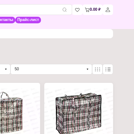
0.00
₽
нтакты
Прайс-лист
50