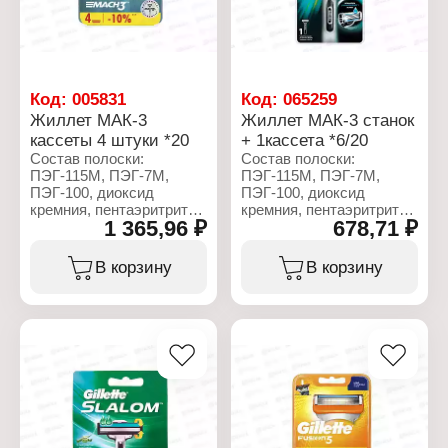
Количество лезвий: 3
Объем: 200 мл
лезвия
Комплектация: 8 шт
Код:
005831
Код:
065259
Жиллет МАК-3
Жиллет МАК-3 станок
кассеты 4 штуки *20
+ 1кассета *6/20
Состав полоски:
Состав полоски:
ПЭГ-115М, ПЭГ-7М,
ПЭГ-115М, ПЭГ-7М,
ПЭГ-100, диоксид
ПЭГ-100, диоксид
кремния, пентаэритритил
кремния, пентаэритритил
1 365,96 ₽
678,71 ₽
тетра-ди-трет-
тетра-ди-трет-
бутилгидроксигидроциннамат,
бутилгидроксигидроциннамат
трис (ди-трет-бутил)
трис (ди-трет-бутил)
В корзину
В корзину
фосфит,
фосфит,
бутилгидрокситолуол,
бутилгидрокситолуол,
гликоль.
гликоль.
Характеристики:
Характеристики:
Торговая марка: Gillette
Торговая марка: Gillette
Серия: Mach3
Серия: Mach3
Тип товара: Сменные
Тип товара: Станок
кассеты
Назначение: для бритья
Назначение: для станка
Особенность: с
Особенность: с
увлажняющей полоской