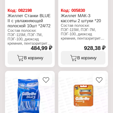
Код:
082198
Код:
005830
Жиллет Станки BLUE
Жиллет МАК-3
II с увлажняющей
кассеты 2 штуки *20
полоской 10шт *24/72
Состав полоски:
ПЭГ-115М, ПЭГ-7М,
Состав полоски:
ПЭГ-100, диоксид
ПЭГ-115М, ПЭГ-7М,
кремния, пентаэритритил
ПЭГ-100, диоксид
тетра-ди-трет-
кремния, пентаэритритил
бутилгидроксигидроциннамат
484,99 ₽
928,38 ₽
тетра-ди-трет-
трис (ди-трет-бутил)
бутилгидроксигидроциннамат,
фосфит,
трис(ди-трет-
В корзину
В корзину
бутилгидрокситолуол,
бутил)фосфит,
гликоль.
бутилгидрокситолуол,
гликоль.
Характеристики:
Торговая марка: Gillette
Характеристики:
Серия: Mach3
Торговая марка: Gillette
Тип товара: Сменные
Серия: Blue II
кассеты
Тип товара: Станки
Назначение: для станка
Вариация: одноразовые
Особенность: с
Назначение: для бритья
увлажняющей полоской
Особенность: с
Количество лезвий: 3
увлажняющей полоской
лезвия
Количество лезвий: 2