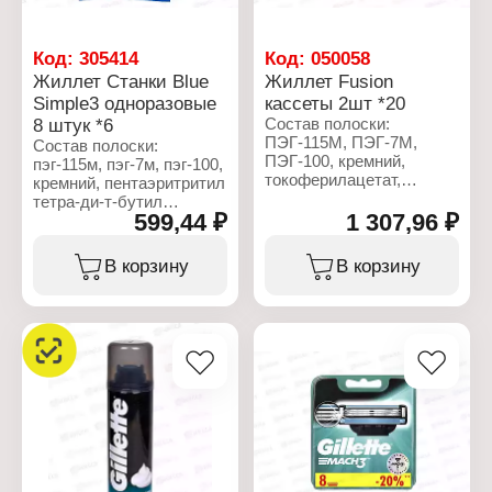
Комплектация: 2 шт
лезвия
Комплектация: 10 шт
Код:
305414
Код:
050058
Жиллет Станки Blue
Жиллет Fusion
Simple3 одноразовые
кассеты 2шт *20
8 штук *6
Состав полоски:
ПЭГ-115М, ПЭГ-7М,
Состав полоски:
ПЭГ-100, кремний,
пэг-115м, пэг-7м, пэг-100,
токоферилацетат,
кремний, пентаэритритил
пентаэритритил тетра-
тетра-ди-т-бутил
ди-трет-
599,44 ₽
1 307,96 ₽
гидроксигидроксициннамат,
бутилгидроксигидроциннамат
трис(ди-т-бутил)фосфит,
трис(ди-трет-
ВНТ, гликоль.
В корзину
В корзину
бутил)фосфит, сок
листьев алоэ вера (Aloe
Характеристики:
Barbadensis),
Торговая марка: Gillette
бутилгидрокситолуол
Серия: Blue 3 Simple
(BHT), масло
Тип товара: Станки
виноградных косточек
Вариация: одноразовые
(Vitis Vinifera), масло
Назначение: для бритья
авокадо (Persea
Особенность: с
Gratissima), гликолевая
увлажняющей полоской
кислота.
Количество лезвий: 3
лезвия
Характеристики:
Комплектация: 8 шт