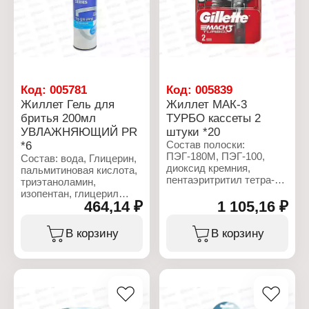
Gratissima), гликолевая
Объем: 200 мл
кислота.
Характеристики:
Торговая марка: Gillette
Серия: Fusion 5
Тип товара: Сменные
кассеты
Код:
005781
Код:
005839
Назначение: для станка
Жиллет Гель для
Жиллет МАК-3
Особенность: с
бритья 200мл
ТУРБО кассеты 2
увлажняющей полоской
Количество лезвий: 5
УВЛАЖНЯЮЩИЙ PR
штуки *20
лезвий
*6
Состав полоски:
Комплектация: 4 шт
ПЭГ-180М, ПЭГ-100,
Состав: вода, Глицерин,
диоксид кремния,
пальмитиновая кислота,
пентаэритритил тетра-
триэтаноламин,
ди-трет-
изопентан, глицерил
бутилгидроксигидроциннамат
464,14 ₽
1 105,16 ₽
олеат, стеариновая
трис(ди-трет-
кислота, изобутан,
бутил)фосфит,
парфюмерная
В корзину
В корзину
бутилгидрокситолуол,
композиция, сорбитол,
гликоль.
гидроксиэтилцеллюлоза,
ментол, ПЭГ-90М,
Характеристики:
лимонен, BHT, ПЭГ-23М,
Торговая марка: Gillette
миристиновая кислота,
Серия: Mach3 Turbo
лауриновая кислота,
Тип товара: Сменные