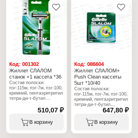
бутилгидрокситолуол
миристиновая кислота,
(BHT), масло косточек
лауриновая кислота, сок
винограда (Vitis Vinifera),
листьев алоэ вера (Aloe
масло авокадо (Persea
Barbadensis), диоксид
Gratissima), гликоль.
кремния, лецитин,
токоферол, аскорбил
Характеристики:
пальмитат, цитрат
Торговая марка: Gillette
гидрогенизированных
Серия: Fusion 5
пальмовых глицеридов,
Тип товара: Станок
CI 42090.
Назначение: для бритья
Особенность: с
Характеристики:
Код:
001302
Код:
086604
увлажняющей полоской
Торговая марка: Gillette
Жиллет СЛАЛОМ
Жиллет СЛАЛОМ+
Количество лезвий: 5
Серия: Series
станок +1 кассета *36
Push Clean кассеты
лезвий
Тип товара: Гель для
Комплектация: станок, 2
Состав полоски:
5шт *10/40
бритья
кассеты
пэг-115м, пэг-7м, пэг-100,
Тип кожи: для
Состав полоски:
Тип головки:
кремний, пентаэритритил
чувствительной кожи
пэг-115м, пэг-7м, пэг-100,
фиксированная
тетра-ди-т-бутил
Эффект: успокаивающий
кремний, пентаэритритил
гидроксигидроксициннамат,
Активные компоненты:
тетра-ди-т-бутил
сок листьев алоэ вера,
510,07 ₽
647,80 ₽
Алоэ Вера
гидроксигидроксициннамат,
токоферилацетат,
Объем: 200 мл
сок листьев алоэ вера,
трис(ди-т-бутил)фосфит,
токоферилацетат,
В корзину
В корзину
bht, гликоль.
трис(ди-т-бутил)фосфит,
bht, гликоль.
Характеристики: