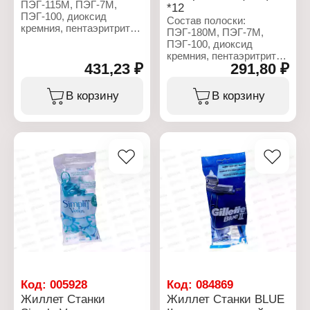
ПЭГ-115М, ПЭГ-7М,
*12
ПЭГ-100, диоксид
Состав полоски:
кремния, пентаэритритил
ПЭГ-180М, ПЭГ-7М,
тетра-ди-т-бутил
ПЭГ-100, диоксид
гидроксигидроциннамат,
кремния, пентаэритритил
сок листьев алоэ вера,
431,23 ₽
291,80 ₽
тетра-ди-трет-
токоферилацетат,
бутилгидроксигидроциннамат
трис(ди-т-бутил)фосфит,
сок листьев алоэ вера,
В корзину
В корзину
БГТ, гликоль.
бутилгидрокситолуол,
гликоль.
Характеристики:
Торговая марка: Gillette
Характеристики:
Серия: Blue II Plus
Торговая марка: Gillette
Тип товара: Станки
Серия: Blue 3 Simple
Вариация: одноразовые
Sensitive
Назначение: для бритья
Тип товара: Станки
Особенность: с
Вариация: одноразовые
увлажняющей полоской
Назначение: для бритья
Количество лезвий: 2
Особенность: с
лезвия
увлажняющей полоской
Комплектация: 8 + 2 шт
Количество лезвий: 3
лезвия
Комплектация: 4 шт
Код:
005928
Код:
084869
Жиллет Станки
Жиллет Станки BLUE