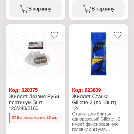
Вариация: одноразовые
Назначение: для Т-
Назначение: для бритья
образного станка
В корзину
В корзину
Особенность: с
Комплектация: 5 шт
увлажняющей полоской
Покрытие: тефлоновое
Количество лезвий: 2
покрытие
лезвия
Код:
020375
Код:
023809
Жиллет Лезвия Руби
Жиллет Станки
платинум 5шт
Gillette-2 (по 10шт)
*20/240/2160
*24
Станок для бритья
📦 Выписка кратно:20 шт.
одноразовый Gillette - 2
имеет фиксированную
головку с двумя