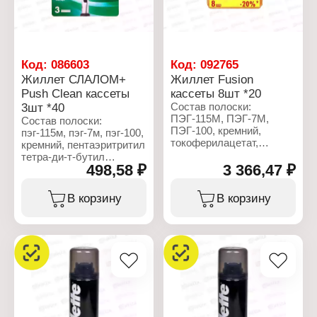
увлажняющей полоской
Количество лезвий: 3
Количество лезвий: 3
лезвия
лезвия
Комплектация: станок, 1
Комплектация: 4 шт
кассета
Код:
086603
Код:
092765
Жиллет СЛАЛОМ+
Жиллет Fusion
Push Clean кассеты
кассеты 8шт *20
3шт *40
Состав полоски:
ПЭГ-115М, ПЭГ-7М,
Состав полоски:
ПЭГ-100, кремний,
пэг-115м, пэг-7м, пэг-100,
токоферилацетат,
кремний, пентаэритритил
пентаэритритил тетра-
тетра-ди-т-бутил
ди-трет-
498,58 ₽
3 366,47 ₽
гидроксигидроксициннамат,
бутилгидроксигидроциннамат
сок листьев алоэ вера,
трис(ди-трет-
токоферилацетат,
В корзину
В корзину
бутил)фосфит, сок
трис(ди-т-бутил)фосфит,
листьев алоэ вера (Aloe
bht, гликоль.
Barbadensis),
бутилгидрокситолуол
Характеристики:
(BHT), масло
Торговая марка: Gillette
виноградных косточек
Серия: Slalom
(Vitis Vinifera), масло
Тип товара: Сменные
авокадо (Persea
кассеты
Gratissima), гликолевая
Назначение: для станка
кислота.
Особенность: с