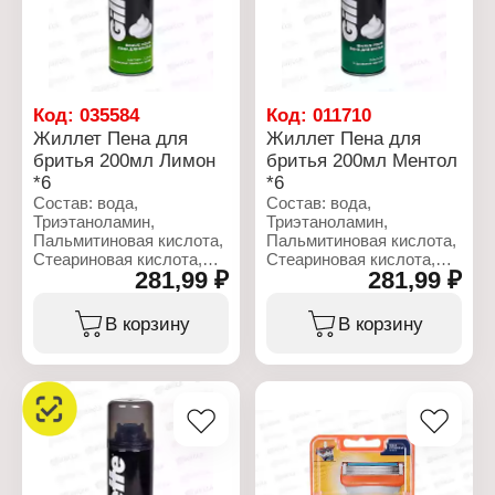
увлажняющей полоской
Характеристики:
Количество лезвий: 2
Торговая марка: Gillette
лезвия
Серия: Fusion 5
Комплектация: 3 шт
Тип товара: Сменные
кассеты
Код:
035584
Код:
011710
Назначение: для станка
Жиллет Пена для
Жиллет Пена для
Особенность: с
бритья 200мл Лимон
бритья 200мл Ментол
увлажняющей полоской
Количество лезвий: 5
*6
*6
лезвий
Состав: вода,
Состав: вода,
Комплектация: 8 шт
Триэтаноламин,
Триэтаноламин,
Пальмитиновая кислота,
Пальмитиновая кислота,
Стеариновая кислота,
Стеариновая кислота,
281,99 ₽
281,99 ₽
Изобутан, Лаурет-23,
Изобутан, Лаурет-23,
Лаурилсульфат натрия,
Лаурилсульфат натрия,
Пропан, Парфюмерная
Пропан, Ментол,
В корзину
В корзину
композиция, Лимонен,
Парфюмерная
BHT, Лимонен, Линалоол.
композиция, BHT,
Эвгенол, Гераниол,
Характеристики:
Кумарин, Цитронеллол,
Торговая марка: Gillette
Линалоол, Лимонен,
Серия: Classic
Изоэвгенол.
Тип товара: Пена для
бритья
Характеристики:
Название: "Lemon, Lime"
Торговая марка: Gillette