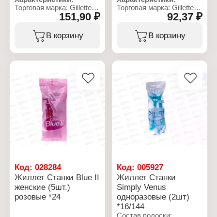
Вариация: одноразовые
Торговая марка: Gillette
Торговая марка: Gillette
Назначение: для бритья
151,90 ₽
92,37 ₽
Тип товара: Станки
Тип товара: Станки
Особенность: с
Вариация: одноразовые
Вариация: одноразовые
увлажняющей полоской
Назначение: для бритья
Назначение: для бритья
В корзину
В корзину
Количество лезвий: 2
Особенность: с
Особенность: с
лезвия
увлажняющей полоской
увлажняющей полоской
Количество: 9 + 1 шт
Количество лезвий: 2
Количество лезвий: 2
лезвия
лезвия
Количество: 4 + 1 шт
Количество: 3 шт
Код:
028284
Код:
005927
Жиллет Станки Blue II
Жиллет Станки
женские (5шт.)
Simply Venus
розовые *24
одноразовые (2шт)
*16/144
Состав полоски: