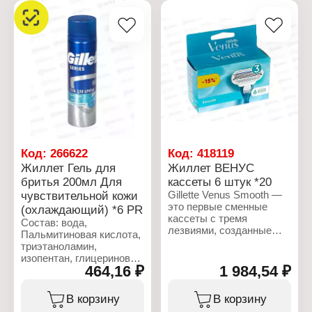
Торговая марка: Gillette
Характеристики:
Серия: Slalom
Торговая марка: Gillette
Тип товара: Станок
Серия: Slalom
Назначение: для бритья
Тип товара: Сменные
Особенность: с
кассеты
увлажняющей полоской
Назначение: для станка
Количество лезвий: 2
Особенность: с
лезвия
увлажняющей полоской
Комплектация: станок, 1
Количество лезвий: 2
кассета
лезвия
Комплектация: 5 шт
Код:
266622
Код:
418119
Жиллет Гель для
Жиллет ВЕНУС
бритья 200мл Для
кассеты 6 штук *20
чувствительной кожи
Gillette Venus Smooth —
это первые сменные
(охлаждающий) *6 PR
кассеты с тремя
Состав: вода,
лезвиями, созданные
Пальмитиновая кислота,
специально для женщин.
триэтаноламин,
Благодаря трем
изопентан, глицериновый
повторяющим изгибы
464,16 ₽
1 984,54 ₽
олеат, стеариновая
тела лезвиям и
кислота.
разглаживающим кожу
Парфюмированная вода,
В корзину
В корзину
защитным подушечкам
Изобутан, Сорбит,