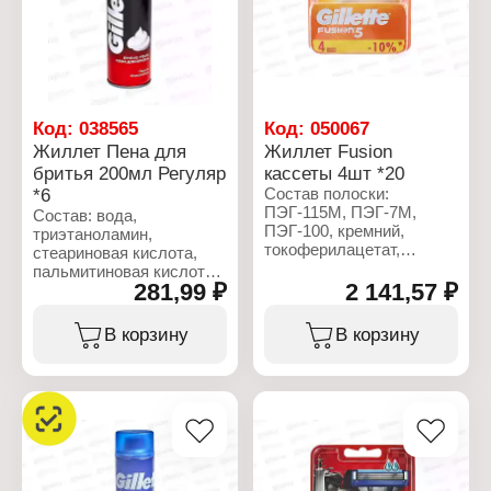
Аромат: лимон, лайм
Серия: Classic
Объем: 200 мл
Тип товара: Пена для
бритья
Название: "Menthol"
Аромат: ментол
Объем: 200 мл
Код:
038565
Код:
050067
Жиллет Пена для
Жиллет Fusion
бритья 200мл Регуляр
кассеты 4шт *20
*6
Состав полоски:
ПЭГ-115М, ПЭГ-7М,
Состав: вода,
ПЭГ-100, кремний,
триэтаноламин,
токоферилацетат,
стеариновая кислота,
пентаэритритил тетра-
пальмитиновая кислота,
ди-трет-
281,99 ₽
2 141,57 ₽
изобутан, лаурет-23,
бутилгидроксигидроциннамат
лаурилсульфат натрия,
трис(ди-трет-
парфюмерная
В корзину
В корзину
бутил)фосфит, сок
композиция, пропан.
листьев алоэ вера (Aloe
Barbadensis),
Характеристики:
бутилгидрокситолуол
Торговая марка: Gillette
(BHT), масло
Серия: Classic
виноградных косточек
Тип товара: Пена для
(Vitis Vinifera), масло
бритья
авокадо (Persea
Название: "Regular"