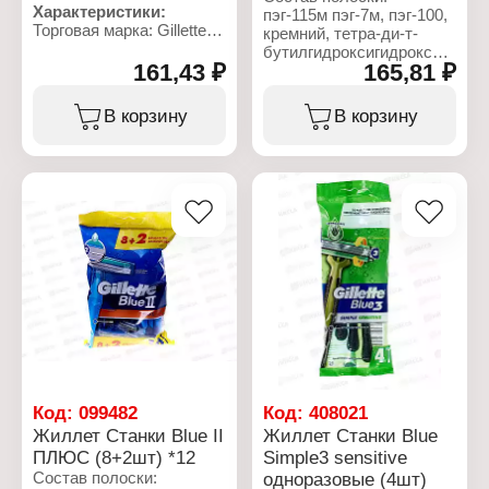
Характеристики:
пэг-115м пэг-7м, пэг-100,
Торговая марка: Gillette
кремний, тетра-ди-т-
Серия: Blue II
бутилгидроксигидроксицинна
Тип товара: Станки
161,43 ₽
165,81 ₽
пентаэритритила, сок
Вариация: одноразовые
листьев алоэ вера,
Назначение: для бритья
токоферилацетат,
В корзину
В корзину
Особенность: с
трис(ди-т-бутил)фосфит,
увлажняющей полоской
bht, гликоль.
Количество лезвий: 2
лезвия
Характеристики:
Комплектация: 5 шт
Торговая марка: Gillette
Бренд: Venus
Серия: Simply
Тип товара: Станки
Вариация: одноразовые
Назначение: для бритья
Особенность: с
увлажняющей полоской
Количество лезвий: 2
лезвия
Комплектация: 2 шт
Код:
099482
Код:
408021
Жиллет Станки Blue II
Жиллет Станки Blue
ПЛЮС (8+2шт) *12
Simple3 sensitive
Состав полоски:
одноразовые (4шт)