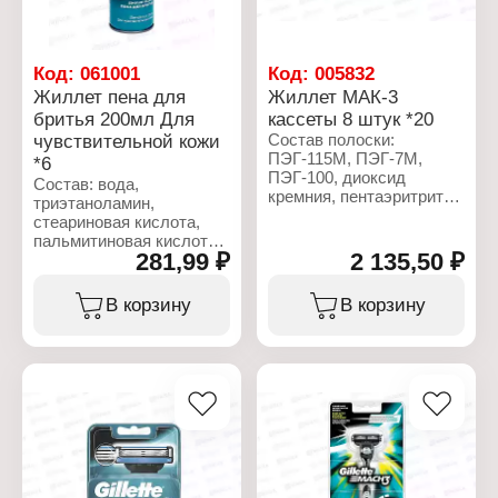
Торговая марка: Gillette
Серия: Fusion 5
Тип товара: Сменные
кассеты
Код:
061001
Код:
005832
Назначение: для станка
Жиллет пена для
Жиллет МАК-3
Особенность: с
бритья 200мл Для
кассеты 8 штук *20
увлажняющей полоской
Количество лезвий: 5
чувствительной кожи
Состав полоски:
лезвий
ПЭГ-115М, ПЭГ-7М,
*6
Комплектация: 2 шт
ПЭГ-100, диоксид
Состав: вода,
кремния, пентаэритритил
триэтаноламин,
тетра-ди-трет-
стеариновая кислота,
бутилгидроксигидроциннамат
пальмитиновая кислота,
трис (ди-трет-бутил)
281,99 ₽
2 135,50 ₽
изобутан, лаурет-23,
фосфит,
лаурилсульфат натрия,
бутилгидрокситолуол,
парфюмерная
В корзину
В корзину
гликоль.
композиция, пропан.
Характеристики:
Характеристики:
Торговая марка: Gillette
Торговая марка: Gillette
Серия: Mach3
Серия: Classic
Тип товара: Сменные
Тип товара: Пена для
кассеты
бритья
Назначение: для станка
Название: "Sensitive"
Особенность: с
Тип кожи: для
увлажняющей полоской
чувствительной кожи