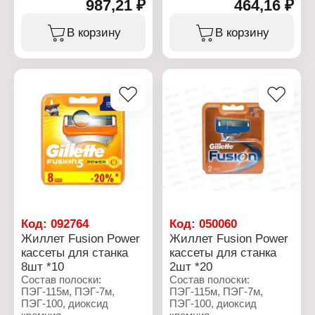
бутилгидроксигидроциннамат,
987,21 ₽
464,16 ₽
глицериловый олеат,
трис (ди-трет-бутил)
стеариновая кислота,
фосфит,
изобутан, сорбитол,
В корзину
В корзину
бутилгидрокситолуол,
парфюмерная
гликоль.
композиция,
гидроксиэтилцеллюлоза,
Характеристики:
глицерин, ПЭГ-45М,
Торговая марка: Gillette
бензилсалицилат,
Серия: Mach3
ментол,
Тип товара: Станок
гексилциннамаль,
Назначение: для бритья
лимонен, гераниол,
Особенность: с
экстракт листьев
увлажняющей полоской
камелии китайской,
Количество лезвий: 3
диоксид кремния,
лезвия
токоферол, лецитин,
Комплектация: станок, 2
аскорбилпальмитат,
кассеты
гидрогенизированные
глицериды пальмы
цитрат, CI 42090 (синий
Код:
092764
Код:
050060
краситель).
Жиллет Fusion Power
Жиллет Fusion Power
кассеты для станка
кассеты для станка
Характеристики:
8шт *10
2шт *20
Торговая марка: Gillette
Серия: Series
Состав полоски:
Состав полоски:
Тип товара: Гель для
ПЭГ-115м, ПЭГ-7м,
ПЭГ-115м, ПЭГ-7м,
бритья
ПЭГ-100, диоксид
ПЭГ-100, диоксид
Тип кожи: для