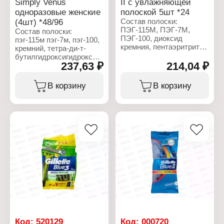
Simply Venus
II с увлажняющей
одноразовые женские
полоской 5шт *24
(4шт) *48/96
Состав полоски:
ПЭГ-115М, ПЭГ-7М,
Состав полоски:
ПЭГ-100, диоксид
пэг-115м пэг-7м, пэг-100,
кремния, пентаэритритил
кремний, тетра-ди-т-
тетра-ди-трет-
бутилгидроксигидроксициннамат
бутилгидроксигидроциннамат
237,63 ₽
214,04 ₽
пентаэритритила, сок
трис(ди-трет-
листьев алоэ вера,
бутил)фосфит,
токоферилацетат,
В корзину
В корзину
бутилгидрокситолуол,
трис(ди-т-бутил)фосфит,
гликоль.
bht, гликоль.
Характеристики:
Характеристики:
Торговая марка: Gillette
Торговая марка: Gillette
Серия: Blue II
Бренд: Venus
Тип товара: Станки
Серия: Simply
Вариация: одноразовые
Тип товара: Станки
Назначение: для бритья
Вариация: одноразовые
Особенность: с
Назначение: для бритья
увлажняющей полоской
Особенность: с
Количество лезвий: 2
увлажняющей полоской
лезвия
Количество лезвий: 2
Комплектация: 5 шт
лезвия
Комплектация: 4 шт
Код:
520129
Код:
000720