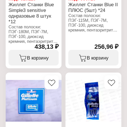
Жиллет Станки Blue
Жиллет Станки Blue II
Simple3 sensitive
ПЛЮС (5шт) *24
однразовые 8 штук
Состав полоски:
ПЭГ-115М, ПЭГ-7М,
*12
ПЭГ-100, диоксид
Состав полоски:
кремния, пентаэритритил
ПЭГ-180М, ПЭГ-7М,
тетра-ди-т-бутил
ПЭГ-100, диоксид
гидроксигидроциннамат,
кремния, пентаэритритил
сок листьев алоэ вера,
438,13 ₽
256,96 ₽
тетра-ди-трет-
токоферилацетат,
бутилгидроксигидроциннамат,
трис(ди-т-бутил)фосфит,
сок листьев алоэ вера,
В корзину
В корзину
БГТ, гликоль.
бутилгидрокситолуол,
гликоль.
Характеристики:
Торговая марка: Gillette
Характеристики:
Серия: Blue II Plus
Торговая марка: Gillette
Тип товара: Станки
Серия: Blue 3 Simple
Вариация: одноразовые
Sensitive
Назначение: для бритья
Тип товара: Станки
Особенность: с
Вариация: одноразовые
увлажняющей полоской
Назначение: для бритья
Количество лезвий: 2
Особенность: с
лезвия
увлажняющей полоской
Комплектация: 5 шт
Количество лезвий: 3
лезвия