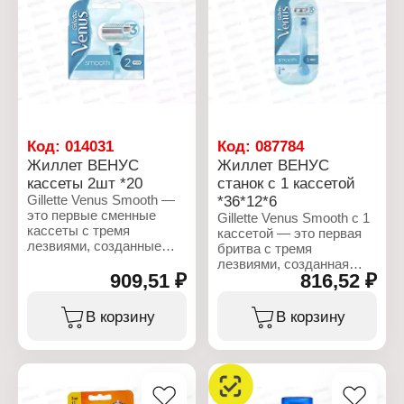
масло семян какао
кассеты
Theobroma, диоксид
Назначение: для станка
кремния, лецитин,
Особенность: с
токоферол, аскорбил
увлажняющей полоской
пальмитат,
Количество лезвий: 3
гидрогенизированные
лезвия
пальмовые глицериды
Комплектация: 2 шт
цитрат, CI 42090.
Характеристики:
Код:
014031
Код:
087784
Торговая марка: Gillette
Жиллет ВЕНУС
Жиллет ВЕНУС
Серия: Series
кассеты 2шт *20
станок с 1 кассетой
Тип товара: Гель для
Gillette Venus Smooth —
*36*12*6
бритья
это первые сменные
Эффект: увлажняющий
Gillette Venus Smooth с 1
кассеты с тремя
Активные компоненты:
кассетой — это первая
лезвиями, созданные
масло какао
бритва с тремя
специально для женщин.
Объем: 200 мл
лезвиями, созданная
Благодаря трем
909,51 ₽
816,52 ₽
специально для женщин.
повторяющим изгибы
Благодаря трем
тела лезвиям и
повторяющим изгибы
В корзину
В корзину
разглаживающим кожу
тела лезвиям и
защитным подушечкам
разглаживающим кожу
вокруг лезвий кассеты
защитным подушечкам
обеспечивают гладкое и
вокруг лезвий бритва
чистое бритье одним
обеспечивают гладкое и
движением. Голубая
чистое бритье одним