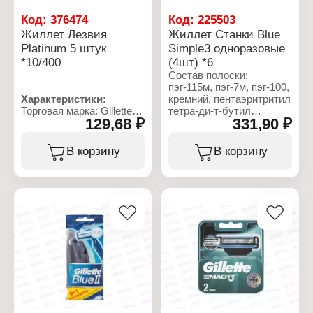
Комплектация: 8 шт
Код:
376474
Код:
225503
Жиллет Лезвия
Жиллет Станки Blue
Platinum 5 штук
Simple3 одноразовые
*10/400
(4шт) *6
Состав полоски:
пэг-115м, пэг-7м, пэг-100,
Характеристики:
кремний, пентаэритритил
Торговая марка: Gillette
тетра-ди-т-бутил
129,68 ₽
331,90 ₽
Серия: Platinum
гидроксигидроксициннамат,
Тип товара: Лезвия
трис(ди-т-бутил)фосфит,
Назначение: для Т-
ВНТ, гликоль.
В корзину
В корзину
образного станка
Комплектация: 5 шт
Характеристики:
Торговая марка: Gillette
Серия: Blue 3 Simple
Тип товара: Станки
Вариация: одноразовые
Назначение: для бритья
Особенность: с
увлажняющей полоской
Количество лезвий: 3
лезвия
Комплектация: 4 шт