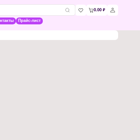
0.00
₽
нтакты
Прайс-лист