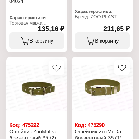
04024
Характеристики:
Бренд: ZOO PLAST
Характеристики:
Артикул: М8996
Торговая марка:
Серия: "Мурка"
135,16 ₽
211,65 ₽
ZooMoDa
Тип товара: Лоток
Артикул: 4024
Назначение: для кошек
Тип товара: Ошейник
В корзину
В корзину
Цвет: бежевый
Длина: 53 см
Размер: 33,2х25,6х7,2 см
Ширина: 2 см
Комплектация: с
Пряжка: 20 мм
решёткой
Полукольцо: 20 мм
Материал: пластик
Обхват шеи: от 34 до 49
см
Материал: брезентовая
стропа
Код:
475292
Код:
475290
Ошейник ZooMoDa
Ошейник ZooMoDa
брезентовый 35 (2)
брезентовый 35 (1)