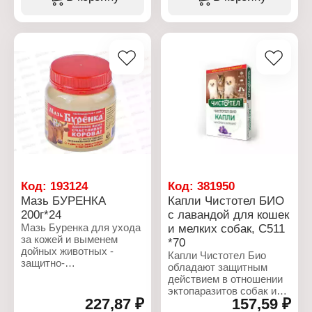
Диаметр: 16,5 см
Вариация: кормовая
противовоспалительное,
Материал: пластик
Вес: 5 кг
противоожоговое и
увлажняющее действие.
Ежедневное нанесение
способствует
профилактике трещин и
сухости сосков,
препятствует
проникновению
патогенной флоры через
сосок, тем самым
предупреждая развитие
мастита. В состав
средства входят такие
компоненты и
биоактивные вещества,
Код:
193124
Код:
381950
как экстракт ромашки,
Мазь БУРЕНКА
Капли Чистотел БИО
молочная кислота, алоэ
200г*24
с лавандой для кошек
вера, раствор
Мазь Буренка для ухода
и мелких собак, С511
наночастиц серебра.
за кожей и выменем
Основу крема
*70
дойных животных -
составляет вазелин.
Капли Чистотел Био
защитно-
Денница не оказывает
обладают защитным
профилактическое
раздражающего
действием в отношении
средство для обработки
действия на кожу
эктопаразитов собак и
вымени дойных
вымени. Аллергических
227,87 ₽
157,59 ₽
кошек (блохи, власоеды,
животных. Здоровое
реакций у животных