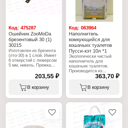
длительное и активное
х 79 см
использование.
Пряжка (размер,
материал): 45 мм, никель
Характеристики:
Полукольцо (размер,
Производитель: ЗПИ
материал): 45 мм, никель
Альтернатива
Шлевка (размер,
Код:
475287
Код:
063964
Артикул: М8271
материал): 45 мм, никель
Ошейник ZooMoDa
Наполнитель
Серия: "ALTA"
Обхват шеи: от 58 см до
брезентовый 30 (1)
комкующийся для
Тип товара: Миска
73 см
30215
кошачьих туалетов
Назначение: для кошек
Материал: брезентовая
Особенность: двойная
стропа
Изготовлен из брезента
Пусси-кэт 10л *1
Объем: 0,2 л
(лто-30) в 1 слой. Имеет
Экологически чистый
Материал: пластик
6 отверстий с люверсом
наполнитель для
Цвет: серый
5 мм, никель. Пряжка
кошачьих туалетов.
Размеры изделия
крепится натуральной
Производится из
(ДхШхВ): 230х125х61 мм
кожей 3,1-3,5 мм.
203,55 ₽
363,70 ₽
уральской бентонитовой
Склепанный 2 клепками.
глины. Применяется как
На конце ошейника
наполнитель для
В корзину
В корзину
крепится наконечник30
кошачьих туалетов и
мм (никель).
туалетов других
домашних животных.
Характеристики:
Исходные природные
Торговая марка:
минеральные
ZooMoDa
составляющие,
Артикул: 30215
прошедшие
Тип товара: Ошейник
специальную