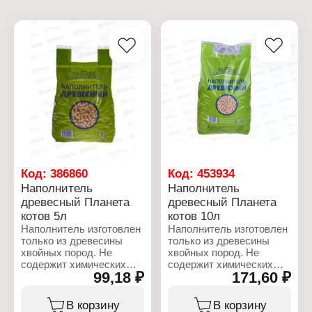
Код:
386860
Код:
453934
Наполнитель
Наполнитель
древесный Планета
древесный Планета
котов 5л
котов 10л
Наполнитель изготовлен
Наполнитель изготовлен
только из древесины
только из древесины
хвойных пород. Не
хвойных пород. Не
содержит химических
содержит химических
99,18 ₽
171,60 ₽
добавок. Можно
добавок. Можно
использовать в качестве
использовать в качестве
подстилки для кошек,
подстилки для кошек,
В корзину
В корзину
птиц и грызунов.
птиц и грызунов.