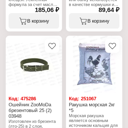
формула за счет масла
в качестве кормушки или
185,06 ₽
89,64 ₽
лаванды - природного
поилки. Можно
репеллента. Входящие в
устанавливать банку
состав эфирные масла
для корма или
В корзину
В корзину
оказывают не только
пластиковую бутылку
отпугивающее действие,
для воды.
но и способствуют
уменьшению
Характеристики:
раздражения и зуда.
Производитель:
Подходит склонным к
Капитал-ПРОК
аллергии, больным,
Тип товара: Кормушка
выздоравливающим и
Назначение:
беременным животным.
универсальная
Ошейник для кошек и
Вариация: поилка
мелких собак Чистотел
БИО с лавандой
предназначен для
применения взрослым
кошкам и собакам,
котятам и щенкам с 4-
Код:
475286
Код:
251067
недельного возраста для
Ошейник ZooMoDa
Ракушка морская 2кг
защиты от эктопаразитов
брезентовый 25 (2)
*5
(блохи, вши, власоеды,
03948
Морская ракушка
комары, мухи, слепни,
является основным
иксодовые клещи).
Изготовлен из брезента
источником кальция для
(лто-25) в 2 слоя,