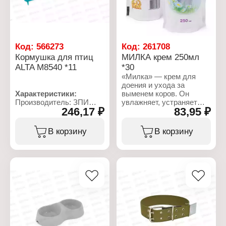
Код:
566273
Код:
261708
Кормушка для птиц
МИЛКА крем 250мл
ALTA М8540 *11
*30
«Милка» — крем для
доения и ухода за
Характеристики:
выменем коров. Он
Производитель: ЗПИ
увлажняет, устраняет
246,17 ₽
83,95 ₽
Альтернатива
сухость и шелушение,
Артикул: М8540
заживляет раны и
Тип товара: Кормушка
трещины. Состав:
В корзину
В корзину
Назначение: для
экстракт ромашки,
домашних птиц
пальмовое, вазелиновое
Цвет: в ассортименте
и соевое масла,
Размер: 55х13х12 см
стеариновая кислота,
Материал: пластик
эмульсионный воск,
озокерит, агидол,
глицерин, ТЭА, желатин,
фенохем, эуксил, вода
очищенная.
Характеристики: