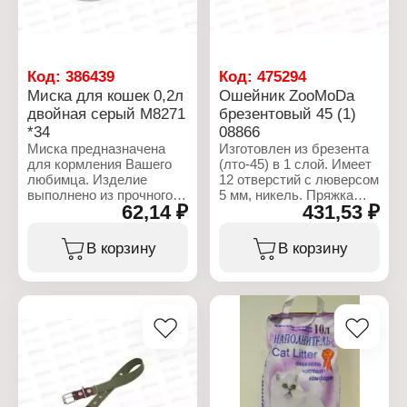
Производитель: Ваше
хозяйство
Тип товара: Крем для
доения
Линейка: Милка
Код:
386439
Код:
475294
Объем: 250 мл
Миска для кошек 0,2л
Ошейник ZooMoDa
двойная серый М8271
брезентовый 45 (1)
*34
08866
Миска предназначена
Изготовлен из брезента
для кормления Вашего
(лто-45) в 1 слой. Имеет
любимца. Изделие
12 отверстий с люверсом
выполнено из прочного
5 мм, никель. Пряжка
62,14 ₽
431,53 ₽
качественного пищевого
крепится натуральной
пластика. Материал
кожей 3,1-3,5 мм.
абсолютно безопасен
Склепанный 4 клепками.
В корзину
В корзину
для здоровья животного.
На конце ошейника
Изделие не впитывает
крепится наконечник 45
посторонние запахи,
мм (никель).
имеет круглую форму
для удобного приема
Характеристики:
пищи. Двойная форма
Торговая марка:
позволяет положить два
ZooMoDa
разных корма в каждое
Артикул: 8866
отделение. Миска легко
Тип товара: Ошейник
моется, рассчитана на
Размер ошейника: 45 мм