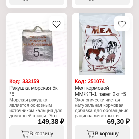
Характеристики:
Характеристики:
Производитель: Планета
Производитель: Планета
котов
котов
Тип товара: Наполнитель
Тип товара: Наполнитель
для кошачьих туалетов
для кошачьих туалетов
Вариация: древесный
Вариация: древесный
Состав: опил хвойных
Состав: опил хвойных
пород деревьев
пород деревьев
Объем: 5 л
Объем: 10 л
Код:
333159
Код:
251074
Ракушка морская 5кг
Мел кормовой
*5
ММЖП-1 пакет 2кг *5
Морская ракушка
Экологически чистая
является основным
натуральная кормовая
источником кальция для
добавка для обогащения
домашней птицы. Это
рациона животных и
149,38 ₽
69,30 ₽
натуральный
птицы. Благодаря
экологически чистый
высокому содержанию
продукт. она является
кальция: эффективнее
В корзину
В корзину
продуктом переработки
формируются костные и