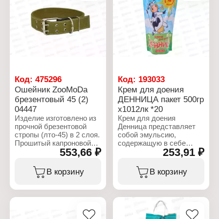
отсутствие
отпугивающих запахов
делают его подходящим
для приучения котят к
туалету. Гранулы не
прилипают к шерсти и
лапам. Небольшой
размер гранул подходит
и взрослым питомцам, и
котятам. Экономичный
Код:
475296
Код:
193033
расход.
Ошейник ZooMoDa
Крем для доения
брезентовый 45 (2)
ДЕННИЦА пакет 500гр
Характеристики:
04447
х1012лк *20
Бренд: PUSSY-CAT
Тип товара: Наполнитель
Изделие изготовлено из
Крем для доения
для кошачьих туалетов
прочной брезентовой
Денница представляет
Вариация: океанический
стропы (лто-45) в 2 слоя.
собой эмульсию,
Размер: 4,5л
Прошитый капроновой
содержащую в себе
553,66 ₽
253,91 ₽
нитью. Изделие имеет 12
вазелин, гель алоэ вера,
отверстий с люверсом 5
экстракт ромашки,
мм, никель. Пряжка
молочную кислоту и
В корзину
В корзину
крепится натуральной
стабилизированный
кожей 3,1 - 3,5 мм.
водный раствор. Гель
Склепанный 4 клепками.
Алоэ Вера-свои
поистине целебные
Характеристики:
качества растение алоэ
Торговая марка:
вера проявляется