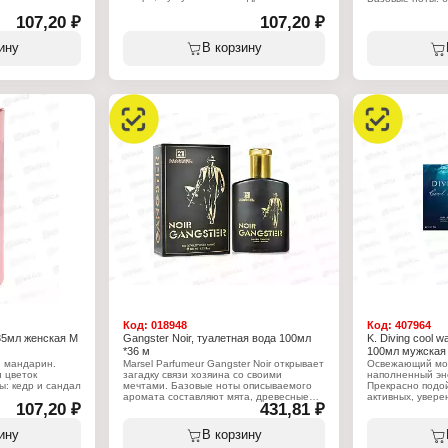
107,20 ₽
Характеристики:
107,20 ₽
Характеристики
Бренд: Body Luxuries
Бренд: Body Lux
ода
Тип товара: туалетная вода
Тип товара: туа
ину
В корзину
Назначение: женская
Назначение: же
Название: "Life Amour"
Название: "Anne
rancis Kurkdjian
Мотив аромата: Dolce&Gabbana Light
Мотив аромата: 
Blue
Millesime
чно-цветочный
Группа ароматов: свежий фруктовый
Группа ароматов
Объем: 35 мл
Объем: 35 мл
Код:
018948
Код:
407964
 35мл женская М
Gangster Noir, туалетная вода 100мл
K. Diving cool 
*36 м
100мл мужская
и мандарин.
Marsel Parfumeur Gangster Noir открывает
Освежающий мор
 цветок
загадку связи хозяина со своими
наполненный эн
ы: кедр и сандал
мечтами. Базовые ноты описываемого
Прекрасно подо
аромата составляют мята, древесные
активных, увере
107,20 ₽
431,81 ₽
ноты и лаванда. Завораживающий букет
Пряный бергамот
этой парфюмерной воды пронзит
белый мускус в 
ода
чувства случайного человека.
создают незабы
ину
В корзину
Элегантная мелод