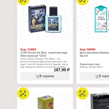
Arno Sorel, подмешанная в образ
Название: "Wiskarik"
владельца, будет не иначе как
Верхние ноты: артемизи
последним штрихом, который выводит
мята, бергамот и карда
черту между победой и крахом.
Ноты сердца: тмин, апе
и корица
Характеристики:
Базовые ноты: сандалов
Бренд: Arno Sorel
бобы тонка, амбра, вани
Серия: Shaman
Объем: 100 мл
Название: "Sport"
Тип товара: туалетная вода
Назначение: мужская
Объем: 100 мл
Код:
123603
Код:
528365
CCM Geroist the Best, туалетная вода
Духи масляные Ваниль
95мл мужская *18 М
6мл М
Chris Carson Geroist The Best - это
восхитительная фантазия для всех, кто
ищет способ погрузиться в чудную эпоху,
Характеристики:
где помыслы можно потрогать руками.
Бренд: Sergio Nero
187,99 ₽
Подобно благоухающему облаку, Geroist
Серия: Vanilla
The Best будет радовать своего
Тип товара: духи
почитателя во всяком начинании. Морс
Вариация: масляные
В корзину
В корз
Назначение: женские
Характеристики:
Название: "Ice-cream"
Бренд: Positive Parfum
Верхние ноты: цитрусы
Серия: Geroist
Нота сердца: кокос, тро
Тип товара: туалетная вода
Базовые ноты: ваниль, 
Назначение: мужская
Объем: 6 мл
Название: "The Best"
Верхние ноты: морские ноты,
альдегиды, апельсин, мандарин
Ноты сердца: перец, кедр, нероли
Базовые ноты: мускус, ветивер, бобы
тонка, амбра