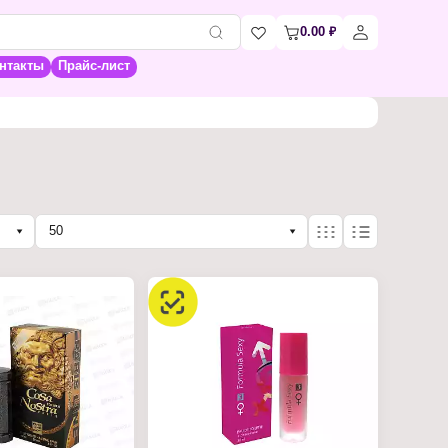
0.00
₽
нтакты
Прайс-лист
50