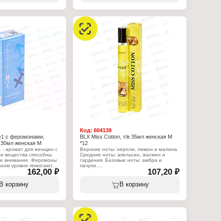
:
Производитель: KPK Parfum
 KPK Parfum
Тип товара: туалетная вода
летная вода
Назначение: мужская
жская
Название: "Blverse Aqva"
g cool wave"
Объем: 100 мл
Код:
604139
№1 с феромонами,
BLX Miss Cotton, т/в 35мл женская М
 30мл женская М
*12
 - аромат для женщин с
Верхние ноты: нероли, лимон и малина.
и вещества способны
Средние ноты: апельсин, жасмин и
ое внимание. Феромоны
гардения. Базовые ноты: амбра и
ьном уровне помогают
пачули.
162,00 ₽
107,20 ₽
ть свою половинку.
я к семейству
Характеристики:
очных. Верхние ноты:
Бренд: Body Luxuries
В корзину
В корзину
др, колокольчик,
Тип товара: туалетная вода
он. Ноты сердца: белая
Назначение: женская
асмин. Ноты базы:
Название: "Miss Cotton"
белый кедр.
Мотив аромата: Paco Rabanne Lady
Million
:
Группа ароматов: древесный вечерний
rfum
Объем: 35 мл