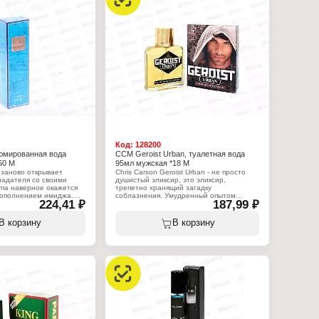
Sexy
летная вода
ромонами
нская
та: цветочный,
блоко, белый кедр,
цилийский лимон
лая роза, бамбук,
мбра, мускус, белый
Код:
128200
юмированная вода
CCM Geroist Urban, туалетная вода
50 М
95мл мужская *18 М
a заново открывает
Chris Carson Geroist Urban - не просто
ладателя со своими
душистый эликсир, это эликсир,
ima наверное окажется
трепетно хранящий загадку
ополнением имиджа.
соблазнения. Умудренный опытом
224,41 ₽
187,99 ₽
 ландыш, персик, роза и
лоялист отыщет в этой композиции
ичики притягательной
отражение незабываемого стиля.
ающей вершину этих
Головными нотами данных духов
В корзину
В корзину
являются бергамот, лимон, нероли,
:
Характеристики:
Бренд: Positive Parfum
рфюмерная вода
Серия: Geroist
нская
Тип товара: туалетная вода
"
Назначение: мужская
оза, бергамот, персик,
Название: "Urban"
ш
Верхние ноты: бергамот, лимон,
ьдегиды, тубероза,
нероли, розмарин, ананас
Ноты сердца: жасмин, кориандр,
ускус, бобы тонка,
цикламен, дубовый мох