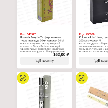
Объем: 95 мл
Код:
343977
Код:
450980
Formula Sexy №7 с феромонами,
K. Lance L №1 Noir, ту
туалетная вода 30мл женская 24 М
100мл мужская М
Formula Sexy №7 - нехарактерный
В составе душистой фор
аромат от Today Parfum, манящий
только пикантные ноты 
удивительным ансамблем красочных
ягод, растительные и ц
оттенков. Аккорды этой парфюмерной
мотивы, но также молек
162,00 ₽
воды объединятся в незабываемую
циклодекстрин, которая 
мелодию в сердцах прохожих.
захватывает частицы ар
Притягательная формула описываемого
кожу. Благодаря ней ар
В корзину
В корз
аромата покорит чувства даже
№1 NOIR усилива
искушенного человека.
Характеристики:
Характеристики:
Производитель: KPK Pa
Бренд: Today Parfum
Серия: Lance L №1
Серия: Formula Sexy
Тип товара: туалетная в
Тип товара: туалетная вода
Назначение: мужская
Вариация: с феромонами
Название: "Noir"
Назначение: женская
Объем: 100 мл
Название: № 7
Характер аромата: цветочный,
фруктовый
Верхние ноты: вишня, малина,
мандарин
Нота сердца: маршмеллоу, ваниль,
орхидея
Базовые ноты: сандал, мускус, белая
замша