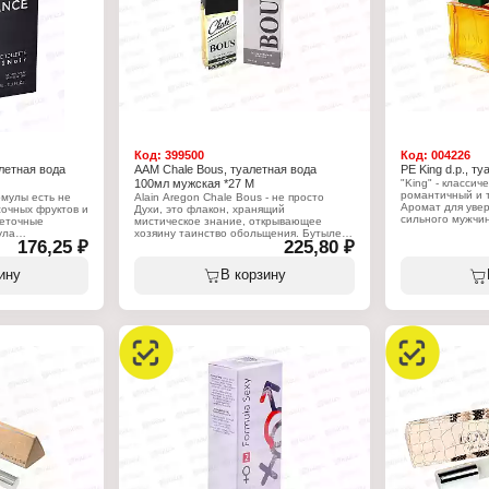
ветивер
Объем: 50 мл
Код:
399500
Код:
004226
алетная вода
AAM Chale Bous, туалетная вода
PE King d.p., т
100мл мужская *27 М
"King" - классич
романтичный и 
мулы есть не
Alain Aregon Chale Bous - не просто
Аромат для уве
сочных фруктов и
Духи, это флакон, хранящий
сильного мужчи
веточные
мистическое знание, открывающее
построена на с
ула
хозяину таинство обольщения. Бутылек
176,25 ₽
225,80 ₽
сандаловых нот.
активирует и
Chale Bous от Alain Aregon вполне
использования, к
омата, увлажняя
возможно может быть значимым
и вечером.
омат LANCE L
атрибутом искушенного почитателя.
ину
В корзину
Флакончик описываемых духо
Характеристики
Бренд: Paris Lin
Характеристики:
Тип товара: туа
rfum
Бренд: Alain Aregon
Назначение: му
Серия: Chale
Название: "King
ода
Тип товара: туалетная вода
Объем: 100 мл
Назначение: мужская
Название: "Bous"
Верхние ноты: яблоко и цитрусовые
фрукты
Ноты сердца: герань, корица, гвоздика
Базовые ноты: сандал, ветивер, кедр,
олива, янтарь, мускус
Объем: 100 мл