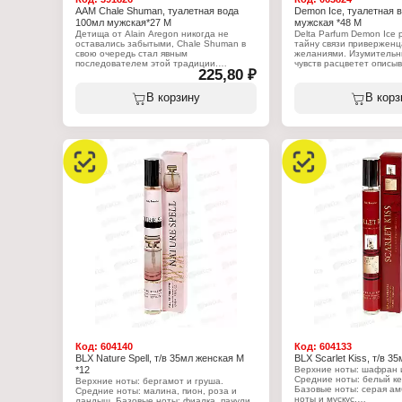
AAM Chale Shuman, туалетная вода
Demon Ice, туалетная 
100мл мужская*27 М
мужская *48 М
Детища от Alain Aregon никогда не
Delta Parfum Demon Ice
оставались забытыми, Chale Shuman в
тайну связи приверженц
свою очередь стал явным
желаниями. Изумительн
последователем этой традиции.
чувств расцветет описы
225,80 ₽
Частичка этого изумительного аромата,
окружающем пространст
влитая в имидж эстета, окажется как раз
герань, зеленое яблоко,
тем финальным штрихом, который
гвоздика покрывают лоя
В корзину
В корз
рисует грань между уда
завораживающими, тон
в своих конечных нотах.
Характеристики:
достойным внимания в и
Бренд: Alain Aregon
Parfum, так как в данном
Серия: Chale
выпущен Demon Ice. Акк
Тип товара: туалетная вода
описываемых духов объе
Назначение: мужская
чудесную мелодию в го
Название: "Shuman"
окружающих.
Верхние ноты: апельсин, эвкалипт
Ноты сердца: мускатный орех, герань,
Характеристики:
цветы корицы, иланг-иланг, лаванда
Бренд: Delta Parfum
Базовые ноты: амбра, мускус, янтарь
Серия: Demon
Объем: 100 мл
Тип товара: туалетная в
Назначение: мужская
Название: "Ice"
Характер аромата: зел
Верхние ноты: лаванда,
яблоко, мята
Нота сердца: гвоздика, 
Базовые ноты: пачули, е
Объем: 100 мл
Код:
604140
Код:
604133
BLX Nature Spell, т/в 35мл женская М
BLX Scarlet Kiss, т/в 3
*12
Верхние ноты: шафран 
Средние ноты: белый ке
Верхние ноты: бергамот и груша.
Базовые ноты: серая ам
Средние ноты: малина, пион, роза и
ноты и мускус.
ландыш. Базовые ноты: фиалка, пачули