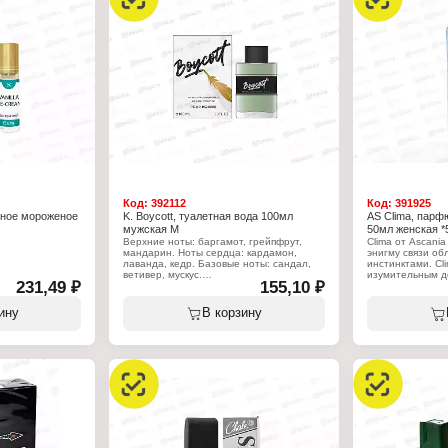
Объем: 6 мл
Серия: Formula 
я, лаванда,
Тип товара: туа
мон
Вариация: с фе
льсиновый цвет
Назначение: же
Название: № 1
ое дерево,
Характер арома
ль и кедр
фруктовый
Верхние ноты: я
колокольчик, си
Нота сердца: бе
жасмин
Базовые ноты: а
кедр
Объем: 30 мл
Код:
392112
Код:
391925
ное мороженое
K. Boycott, туалетная вода 100мл
AS Clima, парф
мужская М
50мл женская *
Верхние ноты: баргамот, грейпфрут,
Clima от Ascani
мандарин. Ноты сердца: кардамон,
энигму связи об
лаванда, кедр. Базовые ноты: сандал,
инстинктами. Cl
ветивер, мускус.
изумительным д
231,49 ₽
155,10 ₽
Фиалка, жасмин,
Характеристики:
бергамот - кирп
Производитель: KPK Parfum
музыки, обогащ
ину
В корзину
Тип товара: туалетная вода
духов. Се
Назначение: мужская
, мороженое
Название: "Boycott"
Характеристики
пические фрукты
Объем: 100 мл
Бренд: Ascania
белый мускус
Тип товара: па
Назначение: же
Название: "Clima
Верхние ноты: р
нарцисс, ланды
Ноты сердца: ал
розмарин
Базовые ноты: м