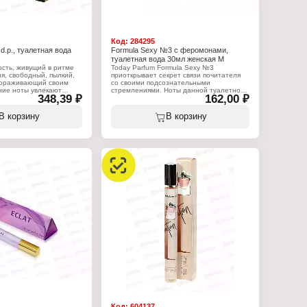
Код:
284295
d.p., туалетная вода
Formula Sexy №3 с феромонами,
туалетная вода 30мл женская М
сть, живущий в ритме
Today Parfum Formula Sexy №3
я, свободный, пылкий,
приоткрывает секрет связи почитателя
вораживающий своим
со своими подсознательными
ние ноты увлекают
стремлениями. Ноты данной туалетной
348,39 ₽
162,00 ₽
естью, соблазнительный
воды объединятся в изумительную
а и шалфея покоряет
мелодию в головах людей. Игривость,
ф очаровывает
притягательность и элегантность
В корзину
В корзину
вучанием пачули и
преподнесет Formula Sexy №3. Аромат
относится к семейству цветочных,
фруктовых.
:
e
Характеристики:
tra
Бренд: Today Parfum
летная вода
Серия: Formula Sexy
жская
Тип товара: туалетная вода
Вариация: с феромонами
Назначение: женская
Название: № 3
Характер аромата: цветочный,
фруктовый
Верхние ноты: чёрная смородина,
клубника, цитрусы
Нота сердца: сладкий горошек, жасмин,
роза
Базовые ноты: сандал, амбра, мускус,
малина
Объем: 30 мл
Код:
604137