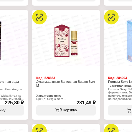
"
Характеристики
 Herrera 212
Характеристики:
Производитель:
Бренд: Marsel Parfumeur
Тип товара: туа
чно-водный
Серия: Gangster
Назначение: му
Тип товара: туалетная вода
Название: "Divin
Назначение: мужская
Объем: 100 мл
Название: "Noir"
Верхние ноты: бергамот, мята, лаванда
Ноты сердца: артемизия, кардамон,
корица, апельсин
Базовые ноты: тмин, кедр, сандал,
амбра
Объем: 100 мл
Код:
528363
Код:
284293
алетная вода
Духи масляные Ванильная Вишня 6мл
Formula Sexy 
М
туалетная вода
т Alain Aregon
Formula Sexy №1
феромонами. Эт
iskarik так же
Характеристики:
привлечь мужск
иемником этой
Бренд: Sergio Nero
на подсознател
225,80 ₽
231,49 ₽
азнительный
Серия: Vanilla
человеку выбира
ладатель как
Тип товара: духи
Аромат относитс
вами в чудесную
Вариация: масляные
фруктовых, цвет
ину
В корзину
Назначение: женские
яблоко, белый ке
Название: "Cherry"
сицилийский лим
Характер аромата: фруктовый
роза, бамбук, ж
Верхние ноты: танжерин, белый персик
амбра, мускус, 
Нота сердца: вишня, клубника, жасмин
ода
Базовые ноты: ваниль, карамель, мускус,
Характеристики
сандал
Бренд: Today Pa