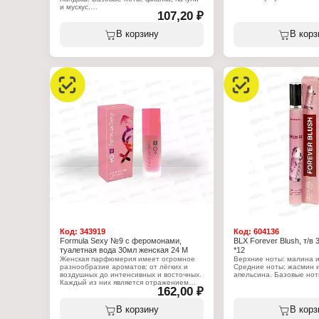
и мускус.
107,20 ₽
Характеристики:
Бренд: Body Luxuries
Характеристики:
Тип товара: туалетная в
Бренд: Body Luxuries
В корзину
В корз
Назначение: unisex
Тип товара: туалетная вода
Название: "Scarlet Kiss"
Назначение: женская
Мотив аромата: Maison F
Название: "Nature Spell"
Baccarat Rouge 540
Мотив аромата: Nina Ricci L'Extase
Группа ароматов: восто
Caresse de Roses
Объем: 35 мл
Группа ароматов: цветочный
Объем: 35 мл
Код:
343919
Код:
604136
Formula Sexy №9 с феромонами,
BLX Forever Blush, т/в
туалетная вода 30мл женская 24 М
*12
Женская парфюмерия имеет огромное
Верхние ноты: малина 
разнообразие ароматов: от лёгких и
Средние ноты: жасмин и
воздушных до интенсивных и восточных.
апельсина. Базовые нот
Каждый из них является отражением
162,00 ₽
индивидуальности владелицы и
Характеристики:
раскрывает всю многогранность её
Бренд: Body Luxuries
характера. Парфюм подарит хорошее
Тип товара: туалетная в
В корзину
В корз
настроение, привлечёт взгляды
Назначение: женская