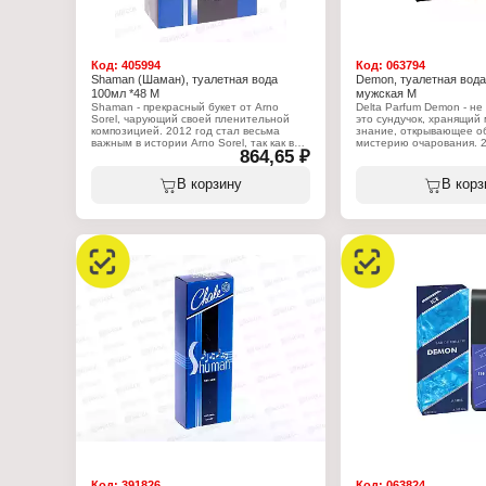
Код:
405994
Код:
063794
Shaman (Шаман), туалетная вода
Demon, туалетная вод
100мл *48 М
мужская М
Shaman - прекрасный букет от Arno
Delta Parfum Demon - н
Sorel, чарующий своей пленительной
это сундучок, хранящий
композицией. 2012 год стал весьма
знание, открывающее о
важным в истории Arno Sorel, так как в
мистерию очарования. 2
864,65 ₽
описываемом году был выпущен
исключительным в жизни
Shaman. Ноты таких оттенков, как:
так как в этом году был
апельсин и эвкалипт - раскрываются
публике Demon. Чарующ
В корзину
В корз
перед приверженцами в первом аккорде
ощущений зазвучит дан
Shaman от Arno Sorel. Герань, лаванда,
душах окружающих. Отт
иланг-иланг, корица и мускатный орех
туалетной воды объедин
прокладывают путь к середине
изумительную музыкаль
туалетной композиции. Янтарь, амбра и
сердцах прохожих. В ос
мускус окутывают любителя этих духов
духов соединяются опоп
завораживающими, притягательными
гвоздика, ветивер, вани
звуками в своей базе.
слива и анис.
Соблазнительность, элегантность и
роскошность - вот что передаст данный
Характеристики:
аромат. Искушенный поклонник узнает в
Бренд: Delta Parfum
описываемых духах тень личного
Серия: Demon
образа.
Тип товара: туалетная в
Назначение: мужская
Характеристики:
Характер аромата: вост
Бренд: Arno Sorel
цветочный
Серия: Shaman
Верхние ноты: ладан, ко
Тип товара: туалетная вода
жасмин
Назначение: мужская
Нота сердца: розмарин,
Объем: 100 мл
базилик
Базовые ноты: ваниль, 
мускус, кедр
Объем: 100 мл
Код:
391826
Код:
063824