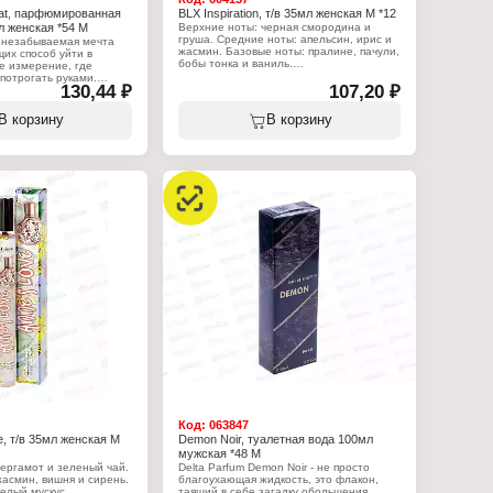
lat, парфюмированная
BLX Inspiration, т/в 35мл женская М *12
л женская *54 М
Верхние ноты: черная смородина и
груша. Средние ноты: апельсин, ирис и
то незабываемая мечта
жасмин. Базовые ноты: пралине, пачули,
их способ уйти в
бобы тонка и ваниль.
 измерение, где
потрогать руками.
130,44 ₽
Характеристики:
107,20 ₽
ек этой парфюмерной
Бренд: Body Luxuries
елец высвобождает
Тип товара: туалетная вода
хрь, выделяющийся
В корзину
В корзину
Назначение: женская
соблазнительностью и
Название: "Inspiration"
 Роскошность,
Мотив аромата: Lancome La Vie Est Belle
ощущение стиля - вот
Группа ароматов: цветочный
tige № 6 Eclat.
Объем: 35 мл
:
rfum
рфюмерная вода
нская
Eclat"
та: цветочный, зеленый
елёная сирень, пион,
рсиковый цвет, зелёный
мбра, мускуc, османтус,
ручка
Код:
063847
e, т/в 35мл женская М
Demon Noir, туалетная вода 100мл
мужская *48 М
ергамот и зеленый чай.
Delta Parfum Demon Noir - не просто
асмин, вишня и сирень.
благоухающая жидкость, это флакон,
елый мускус.
таящий в себе загадку обольщения.