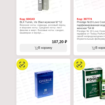
Объем: 30 мл
Код:
604143
Код:
397774
BLX Turnin, т/в 35мл мужская М *12
Prestige №19 Love Cost
Верхние ноты: лаванда, розовый перец
парфюмированная вода
и морские ноты. Средние ноты: лист
женская *54 М
фиалки и мирт. Базовые ноты: сандал,
Prestige № 19 Love Cost
кашмеран и мускус.
парфюм от Today Parfu
своей непредсказуемост
Характеристики:
Изумительным фейерве
Бренд: Body Luxuries
107,20 ₽
зазвучит этот аромат в 
Тип товара: туалетная вода
собеседников. Нежная м
Назначение: мужская
туалетной воды покорит
В корзину
В корз
Название: "Turnin"
искушенного собеседник
Мотив аромата: Paco Rabanne Invictus
Группа ароматов: водный древесный
Характеристики:
Объем: 35 мл
Бренд: Delta Parfum
Серия: Prestige
Тип товара: парфюмерн
Назначение: женская
Название: "№ 19 Love C
Характер аромата: древ
цветочный
Верхние ноты: перец, б
яблоко
Нота сердца: фиалка, г
Базовые ноты: лабданум
ладан, кедр
Форма выпуска: ручка
Объем: 17 мл