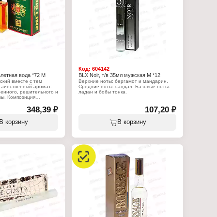
Базовые ноты: мускус, сандал, кедр,
бобы тонка, дубовый мох, кардамон
Объем: 95 мл
Код:
604142
уалетная вода *72 М
BLX Noir, т/в 35мл мужская М *12
еский вместе с тем
Верхние ноты: бергамот и мандарин.
таинственный аромат.
Средние ноты: сандал. Базовые ноты:
ренного, решительного и
ладан и бобы тонка.
ны. Композиция
очетании фужерных и
Характеристики:
 Подойдёт для
348,39 ₽
Бренд: Body Luxuries
107,20 ₽
ак в дневное время, так
Тип товара: туалетная вода
Назначение: мужская
В корзину
В корзину
Название: "Noir"
:
Мотив аромата: Dior Sauvage
e
Группа ароматов: древесный цитрусовый
летная вода
Объем: 35 мл
жская
"