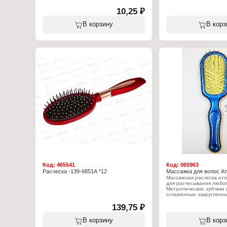
10,25 ₽
В корзину
В корз
Код:
465541
Код:
065963
Расческа -139-6851А *12
Массажка для волос Ат
Массажная расческа отлично подходит
для расчесывания любог
Металлические зубчики
сглаженные закругленн
и исключают травмиров
139,75 ₽
кожи головы. Благодаря
покрытию расческа обл
антистатическим эффект
В корзину
В корз
использовании.