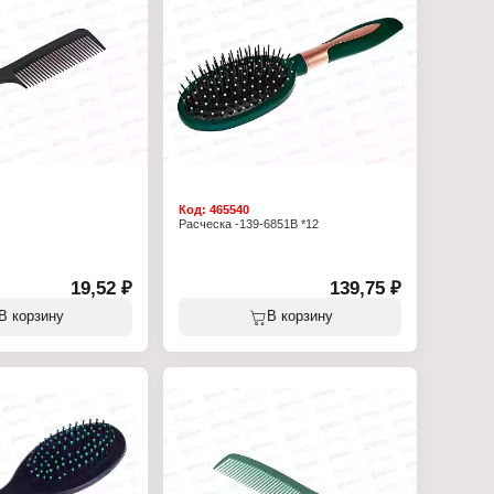
тмасса
Вариация: массажная
метов: 1 шт
Назначение: для расчесывания волос
Размер: 21см
Форма щетки: овальная
Материал (состав): металл, пластмасса,
резина
Количество предметов: 1шт
Код:
465540
Расческа -139-6851В *12
19,52 ₽
139,75 ₽
В корзину
В корзину