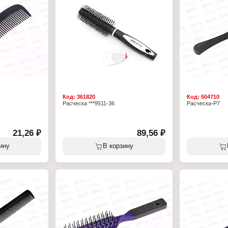
Материал: плас
Количество пред
Код:
361820
Код:
504710
Расческа ***9511-36
Расческа-Р7
21,26 ₽
89,56 ₽
ину
В корзину