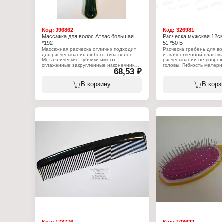
Код:
096862
Код:
326981
Массажка для волос Атлас большая
Расческа мужская 12см
*192
51 *50 Б
Массажная расческа отлично подходит
Расческа гребень для во
для расчесывания любого типа волос.
из качественной пластмассы, при
Металлические зубчики имеют
расчесывании не повре
сглаженные закругленные наконечники
головы. Гибкость матер
68,53 ₽
и исключают травмирование волос и
гребень не ломким. Эле
кожи головы. Благодаря особому
прочный.
покрытию расческа обладает
В корзину
В корз
антистатическим эффектом. Безопасен в
Характеристики:
использовании.
Модель: 35143-51
Тип товара: Расческа
Характеристики:
Вариация: гребень
Бренд: Atlas PNP Co.
Назначение: для расчес
Модель: "Атлас"
укладки волос
Тип товара: Расческа
Размер: 12см
Вариация: массажная
Материал (состав): Пла
Особенность: большая
Количество предметов: 
Назначение: для расчесывания волос
Размер: 21см
Форма щетки: овальная
Материал (состав): Пластик с
металлическми зубчиками
Количество предметов: 1шт
Код:
173776
Код:
108622