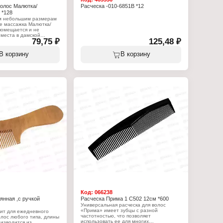
олос Малютка/
Расческа -010-6851В *12
*128
м небольшим размерам
ке массажка Малютка/
помещается и не
места в дамской
79,75 ₽
125,48 ₽
 время,
ть щётки по-прежнему
росто незаменима при
В корзину
В корзину
ешествиях и полностью
имиджу современной
ны.
:
ка/Малышок"
ческа
ажная
 расчесывания волос
вальная
в): металл, пластик,
дметов: 1шт
Код:
066238
янная ,с ручкой
Расческа Прима 1 С502 12см *600
Универсальная расческа для волос
«Прима» имеет зубцы с разной
дит для ежедневного
частотностью, что позволяет
лос любого типа, длины
использовать ее для многих
оизводится из