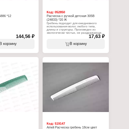
Код:
052850
6886 *12
Расческа с ручкой детская 305В
(24833) *20 Ж
Гребень подходит для ежедневного
использования волос любого типа,
длины и структуры. Произведен из
экологически чистых, не раздражающих
144,56 ₽
17,63 ₽
кожу материалов. Обладает
антистатическим эффектом. Не
спутывает и не ломает волосы.
В корзину
В корзину
Характеристики:
Модель: 305В (24833)
Тип товара: Расческа
Вариация: гребень
Назначение: для расчесывания
Материал (состав): Пластмасса
Количество предметов: 1шт
Код:
519147
Ameli Расческа гребень 18см цвет