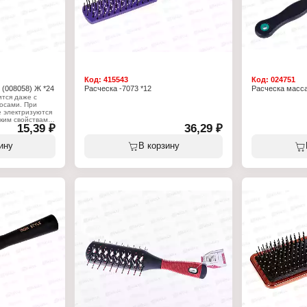
Код:
415543
Код:
024751
 (008058) Ж *24
Расческа -7073 *12
Расческа масса
ится даже с
осами. При
 электризуются
ким свойствам.
15,39 ₽
36,29 ₽
егко помещается
одит как для
и для длинных и
ину
В корзину
хвостик
ди на
ывания волос
стмасса
1шт