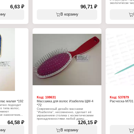
экологически ч
6,63 ₽
96,71 ₽
кожу материало
Характеристики
ину
В корзину
Модель: 024864
Тип товара: Рас
Вариация: греб
Особенность: с 
Назначение: для
Материал (соста
Количество пре
Код:
108631
Код:
537879
лас малая *192
Массажка для волос Изабелла ЩМ-4
Расческа-М701
*72
о типа волос.
Современный дизайн массажки
 имеют
"Изабелла", несомненно, сделает её
ые наконечники
украшением столика с косметическими
ание волос и
принадлежностями любой дамы.
 особому
64,58 ₽
126,15 ₽
Удобная в применении щётка, обладает
адает
большой подушечкой, которая обеспечит
ом. Безопасен в
самый лучший массаж кожи головы и
ину
В корзину
эффективную укладку волос любой