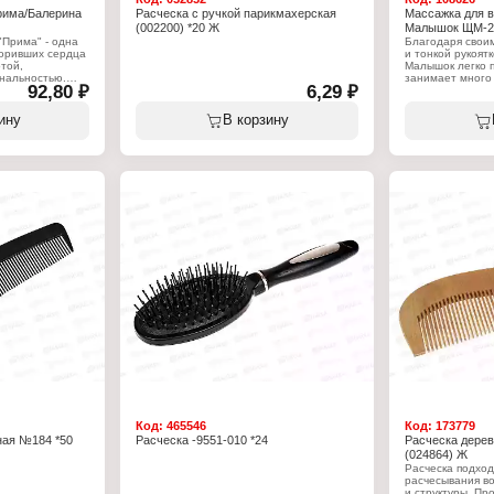
рима/Балерина
Расческа с ручкой парикмахерская
Массажка для в
(002200) *20 Ж
Малышок ЩМ-2 
Прима" - одна
Благодаря свои
коривших сердца
и тонкой рукоят
той,
Малышок легко 
нальностью.
занимает много 
92,80 ₽
6,29 ₽
полистирола,
сумочке. В то же
 на специально
функциональнос
ой подушечке
высока. Щётка п
ину
В корзину
у надёжной в
длительных пут
соответствует 
деловой женщи
Характеристики
Модель: "Малют
Тип товара: Рас
ывания волос
Вариация: масс
Назначение: для
Размер: 20см
лл, пластмасса,
Форма щетки: о
Материал (соста
1шт
резина
Количество пре
Код:
465546
Код:
173779
ная №184 *50
Расческа -9551-010 *24
Расческа дерев
(024864) Ж
Расческа подхо
расчесывания во
и структуры. Пр