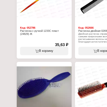
Код:
052786
Код:
052666
Расческа с ручкой 1233С пласт
Расческа двойная 0269
(24829) Ж
Двойная расческа справ
самыми капризными вол
расчесывании волосы не
благодаря антистатичес
35,63 ₽
Удобно лежит в руке, л
в сумку. Прекрасно подх
коротких и прямых, так 
В корзину
В корз
кудрявых волос. Острый 
помогает разделить пря
мельчайшие секции.
Характеристики:
Модель: 0269 (008058)
Тип товара: Расческа
Вариация: гребень
Особенность: двойная
Назначение: для расчес
Материал (состав): Пла
Количество предметов: 