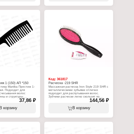
Код:
361817
иж 1 (150) АП *150
Расческа -219 SHR
тика Martika Престиж 1-
Массажная расческа Iron Style 219 SHR с
ая. Подходит для
металлическими зубьями отлично
счесывания волос
подходит для распутывания волос.
ины и структуры.
Зубчики расчески легко скользят по
37,86 ₽
144,56 ₽
щается даже в
волосам, не травмирует кожу головы.
чку.
Благодаря размеру и форме расчески,
ее удобно держать в руках. Массажная
В корзину
В корзину
:
расческа справится с вьющимися,
толстыми, тонкими, детскими и
взрослыми волосами.
ческа
Характеристики:
ень
Бренд: Iron Style
ручкой
Модель: 219 SHR
Тип товара: Расческа