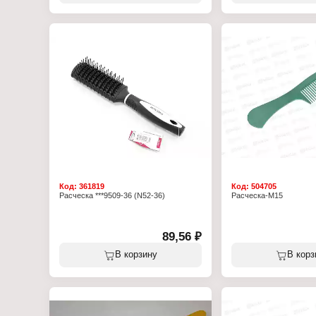
Характеристики:
Бренд: Atlas PNP Co.
Модель: "Атлас"
Тип товара: Расческа
Вариация: массажная
Особенность: малая
Назначение: для расчес
Размер: 18см
Форма щетки: овальная
Материал (состав): Плас
металлическми зубчика
Количество предметов: 
Код:
361819
Код:
504705
Расческа ***9509-36 (N52-36)
Расческа-М15
89,56 ₽
В корзину
В корз