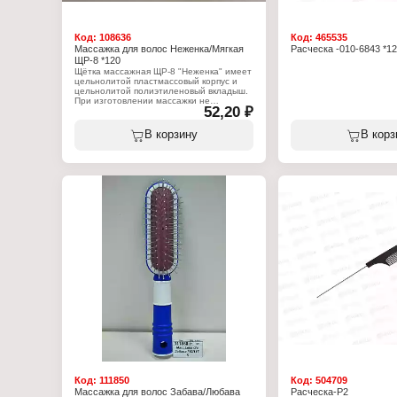
Код:
108636
Код:
465535
Массажка для волос Неженка/Мягкая
Расческа -010-6843 *12
ЩР-8 *120
Щётка массажная ЩР-8 "Неженка" имеет
цельнолитой пластмассовый корпус и
цельнолитой полиэтиленовый вкладыш.
При изготовлении массажки не
52,20 ₽
используются клеящие вещества,
поэтому она совершенно не "боится"
влаги. Благодаря использованию
В корзину
В корз
полиэтилена низкой плотности
подушечка щётки мягко и деликатно
массирует голову. Эта массажка проста,
надёжна и удобна в эксплуатации.
Характеристики:
Модель: ЩР-8 "Неженка"
Тип товара: Расческа
Вариация: массажная
Назначение: для расчесывания волос
Размер: 22см
Форма щетки: овальная
Материал (состав): металл, пластик,
резина
Количество предметов: 1шт
Код:
111850
Код:
504709
Массажка для волос Забава/Любава
Расческа-Р2