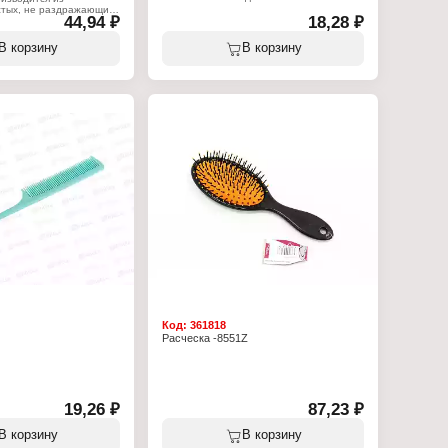
парикмахерских действий. С помощью
истых, не раздражающих
44,94 ₽
расчески «Прима 1» не только легко
18,28 ₽
в.
расчесывать волосы, но и наносить
маски и средства для ухода за
:
В корзину
В корзину
волосами.
ческа
Характеристики:
ень
Бренд: Martika
ручкой, деревянная
Артикул: С502
 расчесывания волос
Серия: Прима
в): дерево
Тип товара: Расческа
дметов: 1шт
Вариация: гребень
Размер: 12 см
Материал: пластик
Количество предметов: 1 шт
Код:
361818
Расческа -8551Z
19,26 ₽
87,23 ₽
В корзину
В корзину