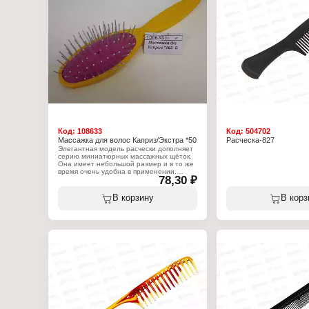
Код:
108633
Код:
504702
Массажка для волос Каприз/Экстра *50
Расческа-827
Элегантная модель расчески дополняет
серию миниатюрных массажных щёток.
Она имеет небольшой размер и в то же
время очень удобна в применении.
78,30 ₽
Утончённая ручка, прочный корпус и
привлекательный внешний вид не
оставят равнодушной ни одну красавицу.
В корзину
В корз
Характеристики:
Модель: "Каприз/Экстра"
Тип товара: Расческа
Вариация: массажная
Назначение: для расчесывания волос
Размер: 17см
Форма щетки: овальная
Материал (состав): металл, пластик,
резина
Количество предметов: 1шт