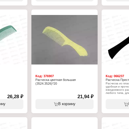
длины и формы.
Характеристики:
Модель: "Изабелла"
Тип товара: Расческа
Вариация: массажная
Назначение: для расчесывания волос
ывания волос
Размер: 22см
Форма щетки: овальная
Материал (состав): металл, пластик,
тик с
резина
ми
Количество предметов: 1шт
1шт
Код:
376907
Код:
066237
Расческа цветная большая
Расческа Прест
(3524.3526)*20
Расческа из плас
удобная и прочн
ежедневного ра
любого типа, дл
26,28 ₽
21,94 ₽
Прекрасно поме
небольшую сумо
ину
В корзину
Характеристики
Бренд: Martika
Артикул: С500
Серия: Престиж
Тип товара: Рас
Вариация: греб
Особенность: с 
Размер: 20см