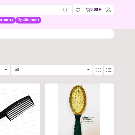
0.00
₽
нтакты
Прайс-лист
50