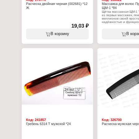
Расческа двойная черная (002681) *12
Массажка для волос П
Ж
ЩМ-1 *84
Щётка массажная ЩМ-1 "
из первых массажек, по
миллионов своей просто
надёжностью и функцио
19,03 ₽
Цельнолитой корпус из 
надёжное крепление игл
разработанной резинов
В корзину
В корз
делают массажную щётк
эксплуатации.
Характеристики:
Модель: ЩМ-1 "Прима"
Тип товара: Расческа
Вариация: массажная
Назначение: для расчес
Размер: 22см
Форма щетки: овальная
Материал (состав): мета
резина
Количество предметов: 
Код:
241857
Код:
326700
Гребень 6314 Т мужской *24
Расческа мужская чер