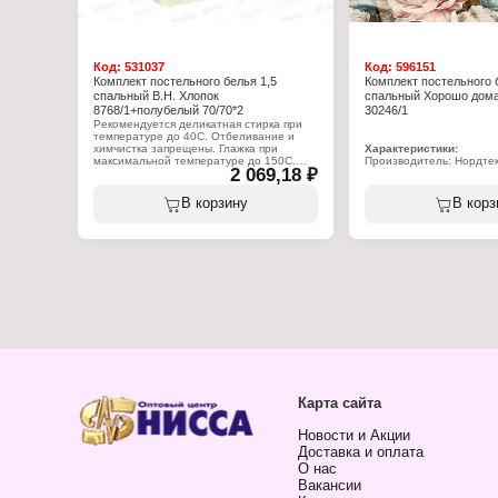
Код:
531037
Код:
596151
Комплект постельного белья 1,5
Комплект постельного 
спальный В.Н. Хлопок
спальный Хорошо дома
8768/1+полубелый 70/70*2
30246/1
Рекомендуется деликатная стирка при
температуре до 40С. Отбеливание и
химчистка запрещены. Глажка при
Характеристики:
максимальной температуре до 150С.
Производитель: Нордте
2 069,18 ₽
Бренд: Хорошо дома
Характеристики:
Артикул: 935952
Производитель: Нордтекс
Тип товара: Комплект п
В корзину
В корз
Бренд: Волшебная ночь
Модель: "Симфония"
Артикул: 786696
Размер постельного бел
Коллекция: Эко
Размер наволочек: 70х70
Тип товара: Комплект постельного белья
Размер простыни: 220х
Модель: "Grass"
Размер пододеяльника: 
Размер постельного белья: 1,5-спальный
Материал: бязь
Размер наволочек: 70х70 см (2 шт)
Состав ткани: 100% хло
Размер простыни: 148х215 см
Плотность ткани: 120 г/к
Размер пододеяльника: 148х215 см
Вид печати: ротационна
Материал: перкаль
Упаковка: пакет полипро
Состав ткани: 100% хлопок
вкладышем
Плотность ткани: 120 г/кв.м
Вид печати: ротационная
Упаковка: сумка-мешок из двунитки с
печатью
Карта сайта
Новости и Акции
Доставка и оплата
О нас
Вакансии