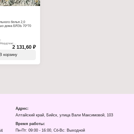
льного белья 2,0
шо дома БЯЗЬ 70*70
:
 Нордтекс
2 131,60 ₽
дома
плект постельного белья
В корзину
ия"
ого белья: 2-спальный
к: 70х70 см (2 шт)
и: 220х240 см
льника: 175х215 см
00% хлопок
 120 г/кв.м
тационная
 полипропилен с
Адрес:
Алтайский край, Бийск, улица Вали Максимовой, 103
Время работы:
Пн-Пт: 09:00 - 16:00, Сб-Вс: Выходной
44