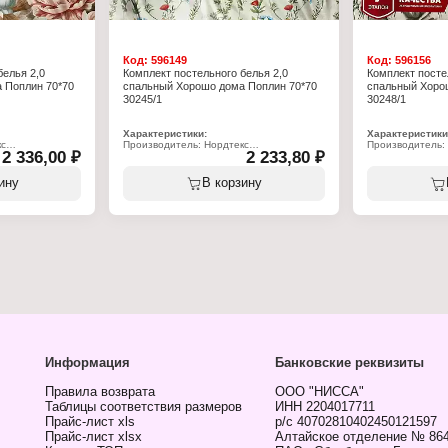
Код:
596149
Код:
596156
белья 2,0
Комплект постельного белья 2,0
Комплект посте
 Поплин 70*70
спальный Хорошо дома Поплин 70*70
спальный Хоро
30245/1
30248/1
Характеристики:
Характеристики
кс
Производитель: Нордтекс
Производитель:
2 336,00 ₽
2 233,80 ₽
Бренд: Хорошо дома
Бренд: Хорошо 
Артикул: 935944
Артикул: 936062
остельного белья
Тип товара: Комплект постельного белья
Тип товара: Ком
ину
В корзину
Модель: "Цветочный вальс"
Модель: "Гармон
ья: 2-спальный
Размер постельного белья: 2-спальный
Размер постельн
 см (2 шт)
Размер наволочек: 70х70 см (2 шт)
Размер наволоче
240 см
Размер простыни: 220х240 см
Размер простын
175х215 см
Размер пододеяльника: 175х215 см
Размер пододея
Материал: бязь
Материал: бязь
пок
Состав ткани: 100% хлопок
Состав ткани: 1
в.м
Плотность ткани: 120 г/кв.м
Плотность ткани:
я
Вид печати: ротационная
Вид печати: ро
пилен с
Упаковка: пакет полипропилен с
Упаковка: пакет
вкладышем
вкладышем
Информация
Банковские реквизиты
Правила возврата
ООО "НИССА"
Таблицы соответствия размеров
ИНН 2204017711
Прайс-лист xls
р/с 40702810402450121597
Прайс-лист xlsx
Алтайское отделение № 86