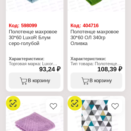
Код:
598099
Код:
404716
Полотенце махровое
Полотенце махровое
30*60 LuxoR Блум
30*60 ОЛ 340гр
серо-голубой
Оливка
Характеристики:
Характеристики:
Торговая марка: Luxor
Тип товара: Полотенце
93,24 ₽
108,39 ₽
Тип товара: Полотенце
Модель: "Оливка"
Модель: "Блум"
Вид ткани: махровое
Вид ткани: махровое
Размер: 30х60 см
В корзину
В корзину
Размер: 30х60 см
Состав: 100% хлопок
Состав: 100% хлопок
Плотность: 340 г/кв.м
Цвет: серо-голубой
Плотность: 400 г/кв.м