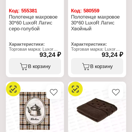
Код:
555381
Код:
580559
Полотенце махровое
Полотенце махровое
30*60 LuxoR Латис
30*60 LuxoR Латис
серо-голубой
Хвойный
Характеристики:
Характеристики:
Торговая марка: Luxor
Торговая марка: Luxor
93,24 ₽
93,24 ₽
Тип товара: Полотенце
Тип товара: Полотенце
Модель: "Латис"
Модель: "Латис"
Вид ткани: махровое
Вид ткани: махровое
В корзину
В корзину
Размер: 30х60 см
Размер: 30х60 см
Состав: 100% хлопок
Состав: 100% хлопок
Цвет: серо-голубой
Цвет: хвойный
Плотность: 400 г/кв.м
Плотность: 400 г/кв.м