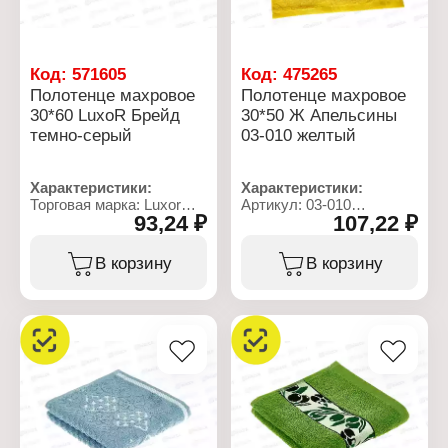
Код:
571605
Код:
475265
Полотенце махровое
Полотенце махровое
30*60 LuxoR Брейд
30*50 Ж Апельсины
темно-серый
03-010 желтый
Характеристики:
Характеристики:
Торговая марка: Luxor
Артикул: 03-010
93,24 ₽
107,22 ₽
Тип товара: Полотенце
Тип товара: Полотенце
Модель: "Брейд"
Модель: "Апельсины"
Вид ткани: махровое
Вид ткани: махровое
В корзину
В корзину
Размер: 30х60 см
Размер: 30х50 см
Состав: 100% хлопок
Состав: 100% хлопок
Цвет: темно-серый
Цвет: желтый
Плотность: 400 г/кв.м
Плотность: 400 г/кв.м