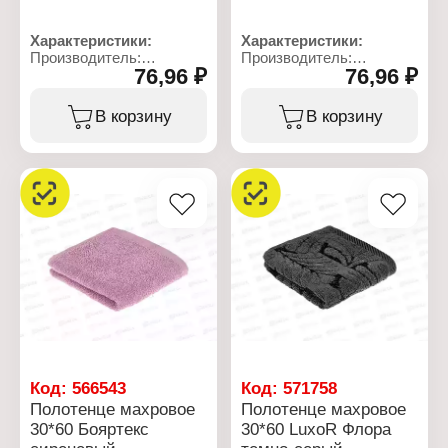
Характеристики:
Характеристики:
Производитель:
Производитель:
76,96 ₽
76,96 ₽
Бояртекс
Бояртекс
Тип товара: Полотенце
Тип товара: Полотенце
Вид ткани: махровое
Вид ткани: махровое
В корзину
В корзину
Размер: 30х60 см
Размер: 30х60 см
Состав: 100% хлопок
Состав: 100% хлопок
Цвет: темно-синий
Цвет: темно-серый
Плотность: 380 г/кв.м
Плотность: 380 г/кв.м
Код:
566543
Код:
571758
Полотенце махровое
Полотенце махровое
30*60 Бояртекс
30*60 LuxoR Флора