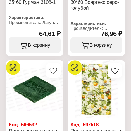
35*60 Гурман 3108-1
30*60 Бояртекс серо-
голубой
Характеристики:
Производитель: Лагуна
Характеристики:
М
Производитель:
Тип товара: Полотенце
64,61 ₽
76,96 ₽
Бояртекс
Модель: "Гурман"
Тип товара: Полотенце
Назначение: кухонное
Вид ткани: махровое
В корзину
В корзину
Размер: 35х60 см
Размер: 30х60 см
Материал: рогожка
Состав: 100% хлопок
Состав: 100% хлопок
Цвет: серо-голубой
Плотность: 160 г/кв.м
Плотность: 380 г/кв.м
Код:
566532
Код:
597518
Полотенце махровое
Полотенце из рогожки