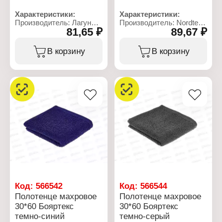
Характеристики:
Характеристики:
Производитель: Лагуна
Производитель: Nordtex
81,65 ₽
89,67 ₽
М
Бренд: Солнечный дом
Тип товара: Полотенце
Артикул: 764540
Модель: "Чаепитие"
Тип товара: Полотенце
В корзину
В корзину
Вид: вафельное
Модель: "Маки"
Назначение: кухонное
Назначение: кухонное
Размер: 60х45 см
Вид: вафельное
Состав: 100% хлопок
Размер: 40х70 см
Плотность: 165 г/кв.м
Материал: хлопок
Состав: 100% хлопок
Плотность: 180 г/кв.м
Код:
566542
Код:
566544
Полотенце махровое
Полотенце махровое
30*60 Бояртекс
30*60 Бояртекс
темно-синий
темно-серый