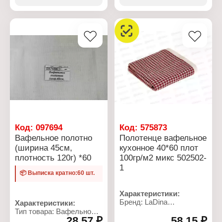
Код:
097694
Код:
575873
Вафельное полотно
Полотенце вафельное
(ширина 45см,
кухонное 40*60 плот
плотность 120г) *60
100гр/м2 микс 502502-
1
📦 Выписка кратно:60 шт.
Характеристики:
Бренд: LaDina
Характеристики:
Артикул: 502502-1
Тип товара: Вафельное
28,57 ₽
Тип товара: Полотенце
58,15 ₽
полотно