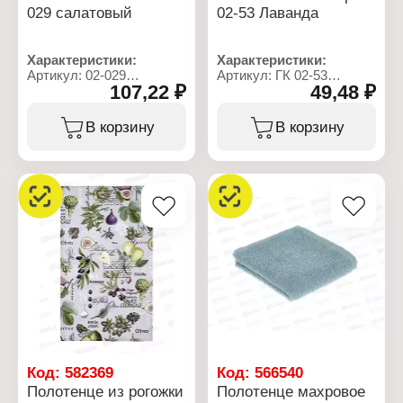
029 салатовый
02-53 Лаванда
Характеристики:
Характеристики:
Артикул: 02-029
Артикул: ГК 02-53
107,22 ₽
49,48 ₽
Тип товара: Полотенце
Тип товара: Салфетка
Модель: "Апельсины"
Вид ткани: махровая
Вид ткани: махровое
Размер: 30х30 +/-2 см
В корзину
В корзину
Размер: 30х50 см
Состав: 100% хлопок
Состав: 100% хлопок
Цвет: лаванда
Цвет: салатовый
Плотность: 360 г/кв.м
Плотность: 400 г/кв.м
Код:
582369
Код:
566540
Полотенце из рогожки
Полотенце махровое