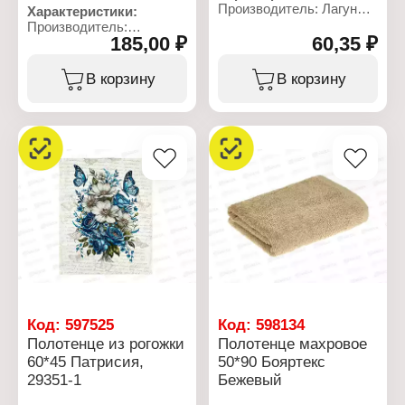
Производитель: Лагуна
Характеристики:
М
Производитель:
Тип товара: Полотенце
185,00 ₽
60,35 ₽
Бояртекс
Модель: "Цитрус"
Тип товара: Полотенце
Вид: вафельное
Вид ткани: махровое
В корзину
В корзину
Назначение: кухонное
Размер: 50х90 см
Размер: 60х35 см
Состав: 100% хлопок
Состав: 100% хлопок
Цвет: серо-голубой
Плотность: 165 г/кв.м
Плотность: 380 г/кв.м
Код:
597525
Код:
598134
Полотенце из рогожки
Полотенце махровое
60*45 Патрисия,
50*90 Бояртекс
29351-1
Бежевый