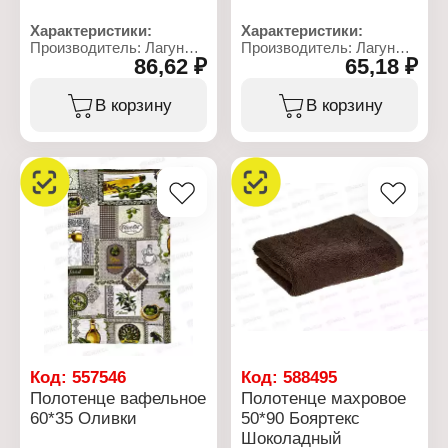
Характеристики:
Характеристики:
Производитель: Лагуна
Производитель: Лагуна
86,62 ₽
65,18 ₽
М
М
Тип товара: Полотенце
Артикул: 1549-2
Модель: "Пионы"
Тип товара: Полотенце
В корзину
В корзину
Назначение: кухонное
Модель: "Ромбы"
Размер: 60х45 см
Назначение: кухонное
Материал: рогожка
Размер: 35х60 см
Состав: 100% хлопок
Материал: рогожка
Дизайн: в ассортименте
Состав: 100% хлопок
Плотность: 165 г/кв.м
Плотность: 160 г/кв.м
Код:
557546
Код:
588495
Полотенце вафельное
Полотенце махровое
60*35 Оливки
50*90 Бояртекс
Шоколадный