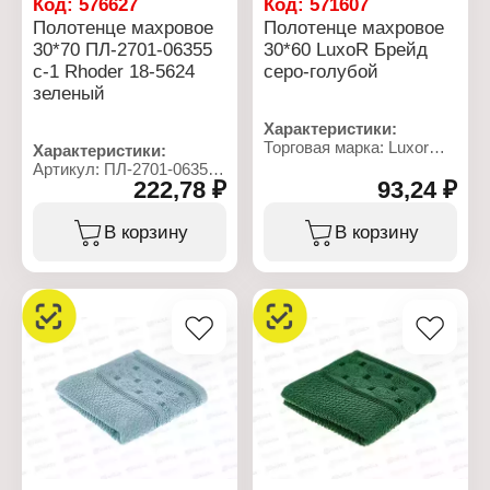
Код:
576627
Код:
571607
Полотенце махровое
Полотенце махровое
30*70 ПЛ-2701-06355
30*60 LuxoR Брейд
с-1 Rhoder 18-5624
серо-голубой
зеленый
Характеристики:
Торговая марка: Luxor
Характеристики:
Тип товара: Полотенце
Артикул: ПЛ-2701-06355
Модель: "Брейд"
222,78 ₽
93,24 ₽
Тип товара: Полотенце
Вид ткани: махровое
Модель: "Rhodes"
Размер: 30х60 см
Вид ткани: махровое
В корзину
В корзину
Состав: 100% хлопок
Размер: 30х70 см
Цвет: серо-голубой
Состав: 100% хлопок
Плотность: 400 г/кв.м
Цвет: зеленый
Плотность: 360 г/кв.м