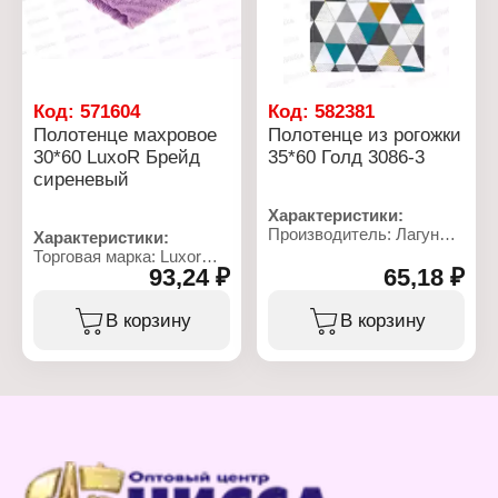
Код:
571604
Код:
582381
Полотенце махровое
Полотенце из рогожки
30*60 LuxoR Брейд
35*60 Голд 3086-3
сиреневый
Характеристики:
Производитель: Лагуна
Характеристики:
М
Торговая марка: Luxor
Артикул: 3086-3
93,24 ₽
65,18 ₽
Тип товара: Полотенце
Тип товара: Полотенце
Модель: "Брейд"
Модель: "Голд"
Вид ткани: махровое
В корзину
В корзину
Назначение: кухонное
Размер: 30х60 см
Размер: 35х60 см
Состав: 100% хлопок
Материал: рогожка
Цвет: сиреневый
Состав: 100% хлопок
Плотность: 400 г/кв.м
Плотность: 160 г/кв.м