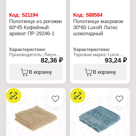
Код:
521194
Код:
588584
Полотенце из рогожки
Полотенце махровое
60*45 Кофейный
30*60 LuxoR Латис
аромат ПР 29246-1
шоколадный
Характеристики:
Характеристики:
Производитель: Лагуна
Торговая марка: Luxor
82,36 ₽
93,24 ₽
М
Тип товара: Полотенце
Артикул: ПР 29246-1
Модель: "Латис"
Тип товара: Полотенце
Вид ткани: махровое
В корзину
В корзину
Модель: "Кофейный
Размер: 30х60 см
аромат"
Состав: 100% хлопок
Назначение: кухонное
Цвет: шоколадный
Размер: 60х45 см
Плотность: 400 г/кв.м
Материал: рогожка
Состав: 100% хлопок
Дизайн: в ассортименте
Плотность: 165 г/кв.м