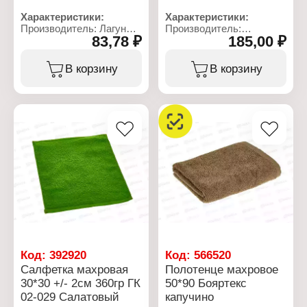
Характеристики:
Характеристики:
Производитель: Лагуна
Производитель:
83,78 ₽
185,00 ₽
М
Бояртекс
Артикул: ПР29351-1
Тип товара: Полотенце
Тип товара: Полотенце
Вид ткани: махровое
В корзину
В корзину
Модель: "Патрисия"
Размер: 50х90 см
Назначение: кухонное
Состав: 100% хлопок
Размер: 60х45 см
Цвет: бежевый
Материал: рогожка
Плотность: 380 г/кв.м
Состав: 100% хлопок
Дизайн: в ассортименте
Плотность: 165 г/кв.м
Код:
392920
Код:
566520
Салфетка махровая
Полотенце махровое
30*30 +/- 2см 360гр ГК
50*90 Бояртекс
02-029 Салатовый
капучино