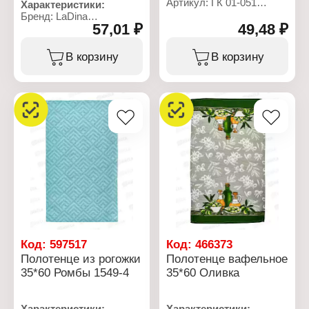
Артикул: ГК 01-051
Характеристики:
Тип товара: Салфетка
Бренд: LaDina
Вид ткани: махровая
57,01 ₽
49,48 ₽
Артикул: 502502-3
Размер: 30х30 +/-2 см
Тип товара: Полотенце
Состав: 100% хлопок
Модель: микс
В корзину
В корзину
Цвет: коралл
Вид: вафельное
Плотность: 360 г/кв.м
Назначение: кухонное
Размер: 30х50 см
Материал: хлопок
Состав: 100% хлопок
Плотность: 100 г/кв.м
Код:
597517
Код:
466373
Полотенце из рогожки
Полотенце вафельное
35*60 Ромбы 1549-4
35*60 Оливка
Характеристики:
Характеристики: