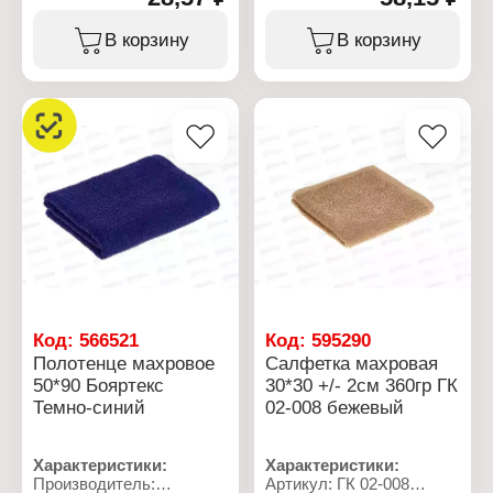
Модель: микс
Ширина: 45 см
Вид: вафельное
Длина: 60 м
В корзину
В корзину
Назначение: кухонное
Плотность: 120 г/кв.м
Размер: 40х60 см
Материал: хлопок
Состав: 100% хлопок
Плотность: 100 г/кв.м
Код:
566521
Код:
595290
Полотенце махровое
Салфетка махровая
50*90 Бояртекс
30*30 +/- 2см 360гр ГК
Темно-синий
02-008 бежевый
Характеристики:
Характеристики:
Производитель:
Артикул: ГК 02-008