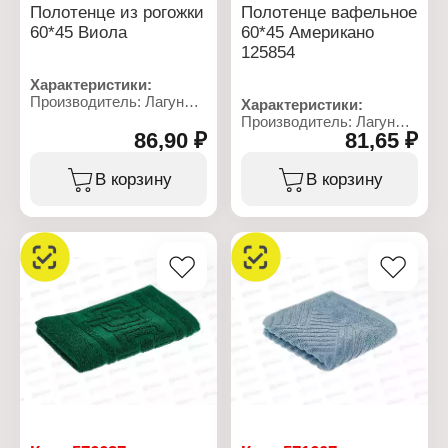
Полотенце из рогожки
Полотенце вафельное
60*45 Виола
60*45 Американо
125854
Характеристики:
Производитель: Лагуна
Характеристики:
М
Производитель: Лагуна
Тип товара: Полотенце
86,90 ₽
81,65 ₽
М
Модель: "Виола"
Тип товара: Полотенце
Назначение: кухонное
Модель: "Американо"
В корзину
В корзину
Размер: 60х45 см
Вид: вафельное
Материал: рогожка
Назначение: кухонное
Состав: 100% хлопок
Размер: 60х45 см
Плотность: 170 г/кв.м
Состав: 100% хлопок
Плотность: 165 г/кв.м