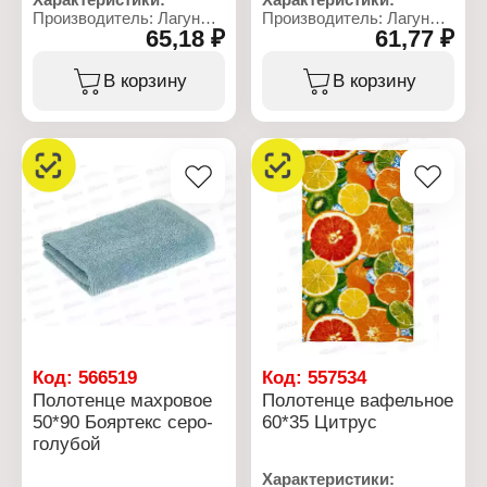
Производитель: Лагуна
Производитель: Лагуна
65,18 ₽
61,77 ₽
М
М
Артикул: 1549-4
Тип товара: Полотенце
Тип товара: Полотенце
Модель: "Оливка"
В корзину
В корзину
Модель: "Ромбы"
Вид: вафельное
Назначение: кухонное
Назначение: кухонное
Размер: 35х60 см
Размер: 60х35 см
Материал: рогожка
Состав: 100% хлопок
Состав: 100% хлопок
Плотность: 165 г/кв.м
Плотность: 160 г/кв.м
Код:
566519
Код:
557534
Полотенце махровое
Полотенце вафельное
50*90 Бояртекс серо-
60*35 Цитрус
голубой
Характеристики: