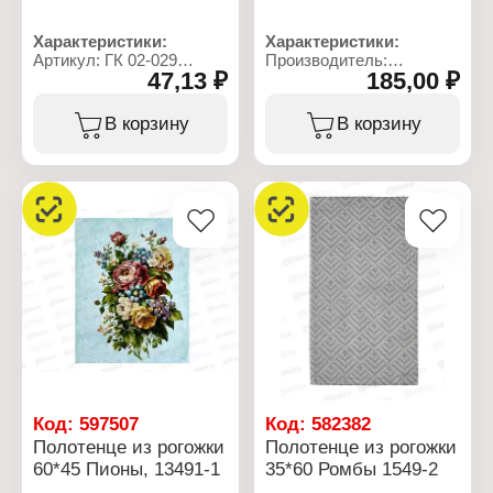
Характеристики:
Характеристики:
Артикул: ГК 02-029
Производитель:
47,13 ₽
185,00 ₽
Тип товара: Салфетка
Бояртекс
Вид ткани: махровая
Тип товара: Полотенце
Размер: 30х30 +/-2 см
Вид ткани: махровое
В корзину
В корзину
Состав: 100% хлопок
Размер: 50х90 см
Цвет: салатовый
Состав: 100% хлопок
Плотность: 360 г/кв.м
Цвет: капучино
Плотность: 380 г/кв.м
Код:
597507
Код:
582382
Полотенце из рогожки
Полотенце из рогожки
60*45 Пионы, 13491-1
35*60 Ромбы 1549-2