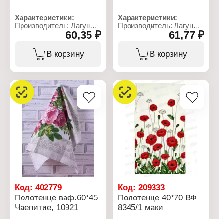
Характеристики:
Характеристики:
Производитель: Лагуна
Производитель: Лагуна
60,35 ₽
61,77 ₽
М
М
Тип товара: Полотенце
Тип товара: Полотенце
Модель: "Сиеста"
Модель: "Букет
В корзину
В корзину
Вид: вафельное
лаванды"
Назначение: кухонное
Назначение: кухонное
Размер: 60х35 см
Размер: 35х60 см
Состав: 100% хлопок
Материал: рогожка
Плотность: 165 г/кв.м
Состав: 100% хлопок
Плотность: 160 г/кв.м
Код:
402779
Код:
209333
Полотенце ваф.60*45
Полотенце 40*70 ВФ
Чаепитие, 10921
8345/1 маки