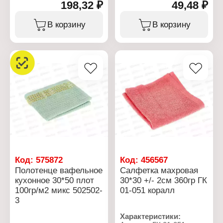
198,32 ₽
49,48 ₽
Бояртекс
Тип товара: Салфетка
Тип товара: Полотенце
Вид ткани: махровая
Вид ткани: махровое
Размер: 30х30 +/-2 см
В корзину
В корзину
Размер: 50х90 см
Состав: 100% хлопок
Состав: 100% хлопок
Цвет: бежевый
Цвет: темно-синий
Плотность: 360 г/кв.м
Плотность: 380 г/кв.м
Код:
575872
Код:
456567
Полотенце вафельное
Салфетка махровая
кухонное 30*50 плот
30*30 +/- 2см 360гр ГК
100гр/м2 микс 502502-
01-051 коралл
3
Характеристики: