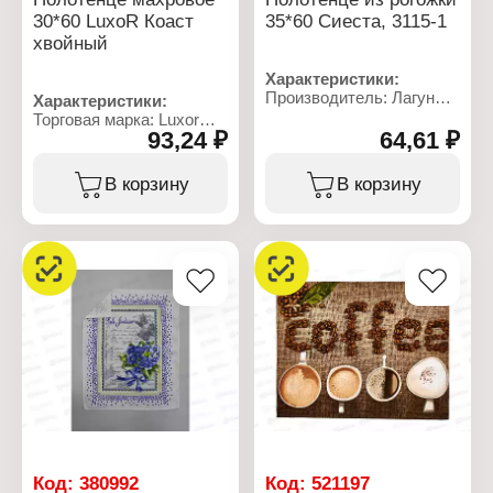
30*60 LuxoR Коаст
35*60 Сиеста, 3115-1
хвойный
Характеристики:
Производитель: Лагуна
Характеристики:
М
Торговая марка: Luxor
Тип товара: Полотенце
93,24 ₽
64,61 ₽
Тип товара: Полотенце
Модель: "Сиеста"
Модель: "Коаст"
Назначение: кухонное
Вид ткани: махровое
В корзину
В корзину
Размер: 35х60 см
Размер: 30х60 см
Материал: рогожка
Состав: 100% хлопок
Состав: 100% хлопок
Цвет: хвойный
Плотность: 160 г/кв.м
Плотность: 400 г/кв.м
Код:
380992
Код:
521197