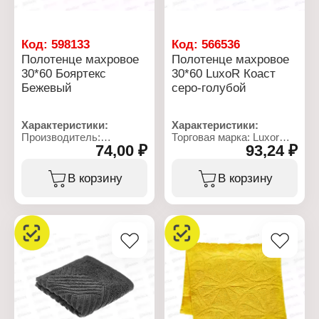
Код:
598133
Код:
566536
Полотенце махровое
Полотенце махровое
30*60 Бояртекс
30*60 LuxoR Коаст
Бежевый
серо-голубой
Характеристики:
Характеристики:
Производитель:
Торговая марка: Luxor
74,00 ₽
93,24 ₽
Бояртекс
Тип товара: Полотенце
Тип товара: Полотенце
Модель: "Коаст"
Вид ткани: махровое
Вид ткани: махровое
В корзину
В корзину
Размер: 30х60 см
Размер: 30х60 см
Состав: 100% хлопок
Состав: 100% хлопок
Цвет: бежевый
Цвет: серо-голубой
Плотность: 380 г/кв.м
Плотность: 400 г/кв.м