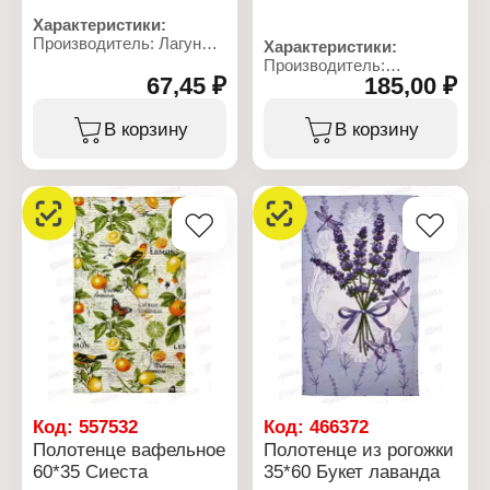
Характеристики:
Производитель: Лагуна
Характеристики:
М
Производитель:
Тип товара: Полотенце
67,45 ₽
185,00 ₽
Бояртекс
Модель: "Оливки"
Тип товара: Полотенце
Вид: вафельное
Вид ткани: махровое
В корзину
В корзину
Назначение: кухонное
Размер: 50х90 см
Размер: 60х35 см
Состав: 100% хлопок
Состав: 100% хлопок
Цвет: шоколадный
Плотность: 165 г/кв.м
Плотность: 380 г/кв.м
Код:
557532
Код:
466372
Полотенце вафельное
Полотенце из рогожки
60*35 Сиеста
35*60 Букет лаванда