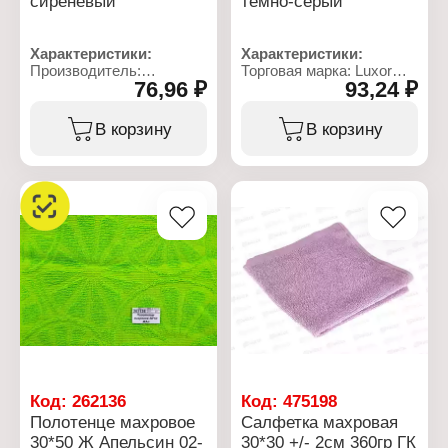
сиреневый
темно-серый
Характеристики:
Характеристики:
Производитель:
Торговая марка: Luxor
76,96 ₽
93,24 ₽
Бояртекс
Тип товара: Полотенце
Тип товара: Полотенце
Модель: "Флора"
Вид ткани: махровое
Вид ткани: махровое
В корзину
В корзину
Размер: 30х60 см
Размер: 30х60 см
Состав: 100% хлопок
Состав: 100% хлопок
Цвет: сиреневый
Цвет: темно-серый
Плотность: 380 г/кв.м
Плотность: 400 г/кв.м
Код:
262136
Код:
475198
Полотенце махровое
Салфетка махровая
30*50 Ж Апельсин 02-
30*30 +/- 2см 360гр ГК