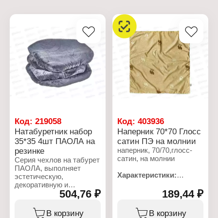
Код:
219058
Код:
403936
Натабуретник набор
Наперник 70*70 Глосс
35*35 4шт ПАОЛА на
сатин ПЭ на молнии
резинке
наперник, 70/70,глосс-
сатин, на молнии
Серия чехлов на табурет
ПАОЛА, выполняет
Характеристики:
эстетическую,
Торговая марка:
декоративную и
Бояртекс
504,76 ₽
189,44 ₽
практичную функцию -
Тип товара: Наперник
создает ощущение
Вариация: на молнии
комфорта. В основе
В корзину
В корзину
Размер: 70х70 см
чехла мягкая