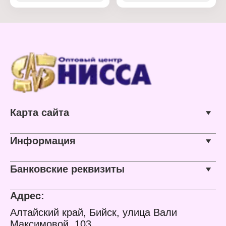
Количество: 2 шт
Количество: 2 шт
Дизайн: с рисунком
Тип окрашивания:
Материал: поплин
гладкокрашеный
Состав ткани: 100%
Цвет: голубой
хлопок
Материал: поплин
Плотность ткани: 110 г/
Состав ткани: 100%
кв.м
хлопок
Плотность ткани: 110 г/
кв.м
Карта сайта
Информация
Банковские реквизиты
Адрес:
Алтайский край, Бийск, улица Вали
Максимовой, 103