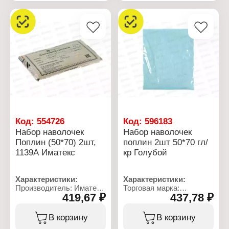
Дизайн: с рисунком
Дизайн: с рисунком
Материал: поплин
Материал: поплин
Состав ткани: 100%
Состав ткани: 100%
хлопок
хлопок
Плотность ткани: 110 г/
Плотность ткани: 110 г/
кв.м
кв.м
Код:
554726
Код:
596183
Набор наволочек
Набор наволочек
Поплин (50*70) 2шт,
поплин 2шт 50*70 гл/
1139А Иматекс
кр Голубой
Характеристики:
Характеристики:
Производитель: Иматекс
Торговая марка:
419,67 ₽
437,78 ₽
Артикул: 1139А
Бояртекс
Тип товара: Набор
Тип товара: Набор
наволочек
наволочек
В корзину
В корзину
Размер: 50х70 см
Размер: 50х70 см