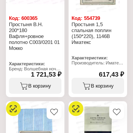
Код:
600365
Код:
554739
Простыня В.Н.
Простыня 1,5
200*180
спальная поплин
Вафля+ровное
(150*220), 1146В
полотно С003/0201 01
Иматекс
Мокко
Характеристики:
Производитель: Иматекс
Характеристики:
Артикул: 1146В
Бренд: Волшебная ночь
Тип товара: Простыня
1 721,53 ₽
617,43 ₽
Артикул: 931896
Размер: 150х220 см
Тип товара: Простыня
Общий размер: 1,5
Текстура: вафля +
В корзину
В корзину
спальная
ровное полотно
Дизайн: с рисунком
Состав ткани: 100%
Материал: поплин
хлопок
Состав ткани: 100%
Размер: 200х180 см
хлопок
Цвет: мокко
Плотность ткани: 105 г/
Плотность ткани: 260 г/
кв.м
кв.м