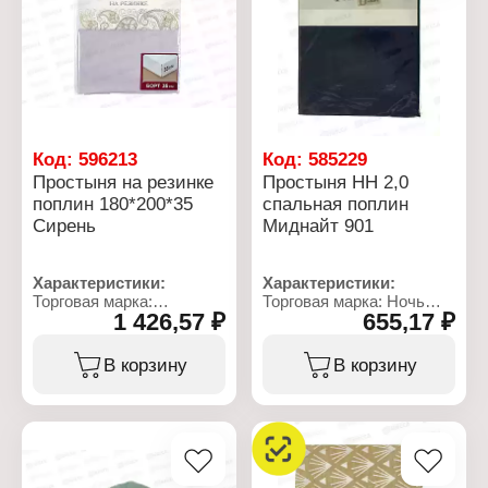
кв.м
Способ застегивания:
клапан 20 см
Упаковка: ПВХ пакет с
вкладышем
Код:
596213
Код:
585229
Простыня на резинке
Простыня НН 2,0
поплин 180*200*35
спальная поплин
Сирень
Миднайт 901
Характеристики:
Характеристики:
Торговая марка:
Торговая марка: Ночь
1 426,57 ₽
655,17 ₽
Бояртекс
Нежна
Тип товара: Простыня
Артикул: 901
Крепление: на резинке
Тип товара: Простыня
В корзину
В корзину
Цвет: сирень
Модель: "Миднайт"
Размер: 180х200 см
Размер: 215х175 см
Высота бортов по
Общий размер: 2
периметру: 35 см
спальная
Материал: поплин
Материал: поплин
Состав ткани: 100%
Плотность ткани: 110 г/
хлопок
м2