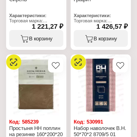
Характеристики:
Характеристики:
Торговая марка:
Торговая марка:
1 221,27 ₽
1 426,57 ₽
Бояртекс
Бояртекс
Тип товара: Простыня
Тип товара: Простыня
Крепление: на резинке
Крепление: на резинке
В корзину
В корзину
Цвет: сирень
Цвет: графит
Размер: 140х200 см
Размер: 180х200 см
Высота бортов по
Высота бортов по
периметру: 35 см
периметру: 35 см
Материал: поплин
Материал: поплин
Состав ткани: 100%
Состав ткани: 100%
хлопок
хлопок
Плотность ткани: 115 г/
Плотность ткани: 115 г/
кв.м
кв.м
Код:
585239
Код:
530991
Простыня НН поплин
Набор наволочек В.Н.
на резинке 160*200*20
50*70*2 8709/5 01