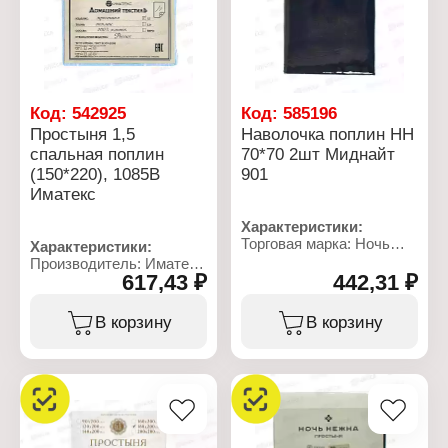
Код:
542925
Код:
585196
Простыня 1,5
Наволочка поплин НН
спальная поплин
70*70 2шт Миднайт
(150*220), 1085В
901
Иматекс
Характеристики:
Торговая марка: Ночь
Характеристики:
Нежна
Производитель: Иматекс
Артикул: 901
617,43 ₽
442,31 ₽
Артикул: 1085В
Тип товара: Набор
Тип товара: Простыня
наволочек
Размер: 150х220 см
В корзину
В корзину
Модель: "Миднайт"
Общий размер: 1,5
Размер: 70x70 см
спальная
Количество: 2 шт
Дизайн: с рисунком
Материал: поплин
Материал: поплин
Состав ткани: 100%
Состав ткани: 100%
хлопок
хлопок
Плотность ткани: 110 г/
Плотность ткани: 105 г/
кв.м