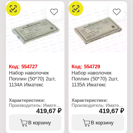
хлопок
Материал: бязь
Дизайн: с рисунком
Состав ткани: 100%
Плотность ткани: 105 г/
хлопок
кв.м
Плотность ткани: 120 г/
кв.м
Упаковка: ПВХ пакет с
вкладышем
Код:
554727
Код:
554729
Набор наволочек
Набор наволочек
Поплин (50*70) 2шт,
Поплин (50*70) 2шт,
1134А Иматекс
1135А Иматекс
Характеристики:
Характеристики:
Производитель: Иматекс
Производитель: Иматекс
419,67 ₽
419,67 ₽
Артикул: 1134А
Артикул: 1135А
Тип товара: Набор
Тип товара: Набор
наволочек
наволочек
В корзину
В корзину
Размер: 50х70 см
Размер: 50х70 см
Количество: 2 шт
Количество: 2 шт