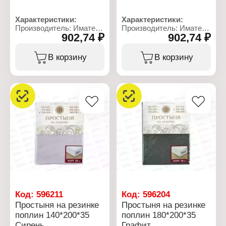
Характеристики:
Характеристики:
Производитель: Иматекс
Производитель: Иматекс
902,74 ₽
902,74 ₽
Артикул: 1061В
Артикул: 1139В
Тип товара: Простыня
Тип товара: Простыня
Размер: 220х240 см
Размер: 220х240 см
В корзину
В корзину
Общий размер: евро
Общий размер: евро
Дизайн: с рисунком
Дизайн: с рисунком
Материал: поплин
Материал: поплин
Состав ткани: 100%
Состав ткани: 100%
хлопок
хлопок
Плотность ткани: 105 г/
Плотность ткани: 105 г/
кв.м
кв.м
Код:
596211
Код:
596204
Простыня на резинке
Простыня на резинке
поплин 140*200*35
поплин 180*200*35
Сирень
Графит