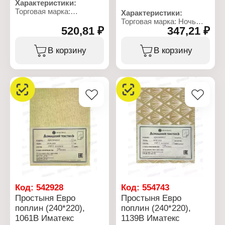
Характеристики:
Торговая марка:
Характеристики:
Бояртекс
Торговая марка: Ночь
Тип товара: Набор
520,81 ₽
347,21 ₽
Нежна
наволочек
Артикул: 7420-1
Размер: 70х70 см
Тип товара: Набор
В корзину
В корзину
Количество: 2 шт
наволочек
Тип окрашивания:
Модель: "Письма"
гладкокрашеный
Размер: 50x70 см
Цвет: орех
Количество: 2 шт
Материал: поплин
Материал: бязь
Состав ткани: 100%
Состав ткани: 100%
хлопок
хлопок
Плотность ткани: 110 г/
Плотность ткани: 120 г/
кв.м
кв.м
Способ застегивания:
клапан 20 см
Упаковка: ПВХ пакет с
вкладышем
Код:
542928
Код:
554743
Простыня Евро
Простыня Евро
поплин (240*220),
поплин (240*220),
1061В Иматекс
1139В Иматекс