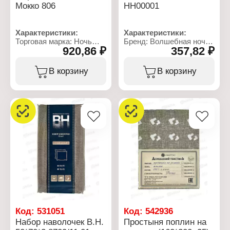
Мокко 806
НН00001
Характеристики:
Характеристики:
Торговая марка: Ночь
Бренд: Волшебная ночь
920,86 ₽
357,82 ₽
Нежна
Артикул: 782063
Артикул: 806
Тип товара: Набор
Тип товара: Простыня
наволочек
В корзину
В корзину
Модель: "Мокко"
Модель: "Silver Rose"
Размер: 160х200х20 см
Размер: 50x70 см
Крепление: на резинке
Количество: 2 шт
Материал: поплин
Материал: поплин
Плотность ткани: 110 г/
Состав ткани: 100%
м2
хлопок
Состав ткани: 100%
Плотность ткани: 110 г/
хлопок
кв.м
Упаковка: ПВХ пакет с
вкладышем
Код:
531051
Код:
542936
Набор наволочек В.Н.
Простыня поплин на