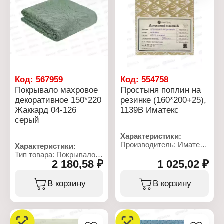
Плотность ткани: 115 г/
Состав ткани: 100%
кв.м
хлопок
Упаковка: ПВХ пакет с
вкладышем
Код:
567959
Код:
554758
Покрывало махровое
Простыня поплин на
декоративное 150*220
резинке (160*200+25),
Жаккард 04-126
1139В Иматекс
серый
Характеристики:
Производитель: Иматекс
Характеристики:
Артикул: 1139В
Тип товара: Покрывало
Тип товара: Простыня
2 180,58 ₽
1 025,02 ₽
Назначение:
Крепление: на резинке
декоративное
Размер: 160х200 см
Модель: Жаккард
В корзину
В корзину
Высота бортика: 25 см
Размер: 150х220 см
Материал: поплин
Материал: махровая
Состав ткани: 100%
ткань
хлопок
Состав ткани: 100%
Дизайн: с рисунком
хлопок