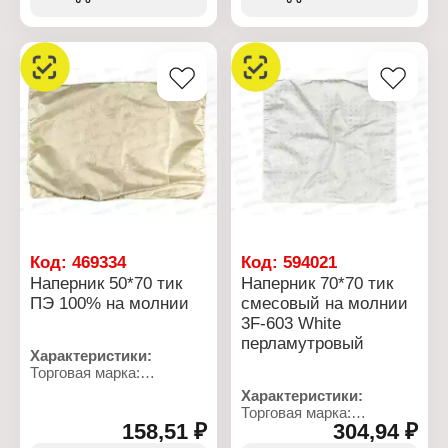
Материал: глосс-сатин
полиуретановая
Состав ткани: 100%
прослойка. Для удобной
полиэстер
фиксации по всему
Плотность ткани: 120 г/
периметру изделия
кв.м
вшита резинка. В наборе
4шт.
Характеристики:
Торговая марка: Cleo
Серия: Paola
Тип товара: Подушка на
табурет
Вариация: на резинке
Цвет: серый
Размер: 35x35 см
Код:
469334
Код:
594021
Количество: 4 шт
Наперник 50*70 тик
Наперник 70*70 тик
Состав ткани: 100%
ПЭ 100% на молнии
смесовый на молнии
акриловая микрофибра
3F-603 White
перламутровый
Характеристики:
Торговая марка:
Бояртекс
Характеристики:
Тип товара: Наперник
Торговая марка:
Вариация: на молнии
158,51 ₽
304,94 ₽
Бояртекс
Размер: 50x70 см
Тип товара: Наперник