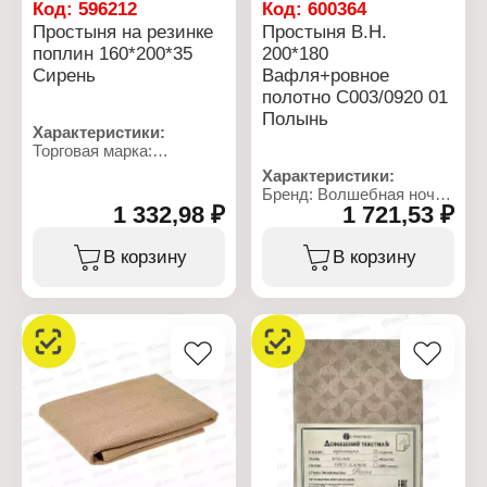
Код:
596212
Код:
600364
Простыня на резинке
Простыня В.Н.
поплин 160*200*35
200*180
Сирень
Вафля+ровное
полотно С003/0920 01
Полынь
Характеристики:
Торговая марка:
Бояртекс
Характеристики:
Тип товара: Простыня
Бренд: Волшебная ночь
Крепление: на резинке
1 332,98 ₽
1 721,53 ₽
Артикул: 931893
Цвет: сирень
Тип товара: Простыня
Размер: 160х200 см
Текстура: вафля +
В корзину
В корзину
Высота бортов по
ровное полотно
периметру: 35 см
Состав ткани: 100%
Материал: поплин
хлопок
Состав ткани: 100%
Размер: 200х180 см
хлопок
Цвет: полынь
Плотность ткани: 115 г/
Плотность ткани: 260 г/
кв.м
кв.м