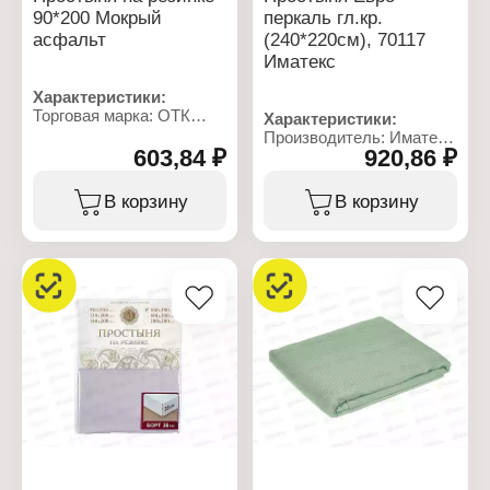
90*200 Мокрый
перкаль гл.кр.
асфальт
(240*220см), 70117
Иматекс
Характеристики:
Торговая марка: ОТК
Характеристики:
Производство
Производитель: Иматекс
Тип товара: Простыня
603,84 ₽
920,86 ₽
Артикул: 70117
Крепление: на резинке
Тип товара: Простыня
Размер: 90x200 см
Размер: 220х240 см
В корзину
В корзину
Материал: трикотаж
Общий размер: евро
Общий размер: 1,5
Дизайн:
спальная
гладкокрашенный
Плотность ткани: 125 г/
Материал: перкаль
м2
Состав ткани: 100%
Состав ткани: 100%
хлопок
хлопок
Цвет: черный
Высота бортика: 20 см
Плотность ткани: 115 г/
Ширина резинки: 1,5 см
кв.м
Цвет: мокрый асфальт