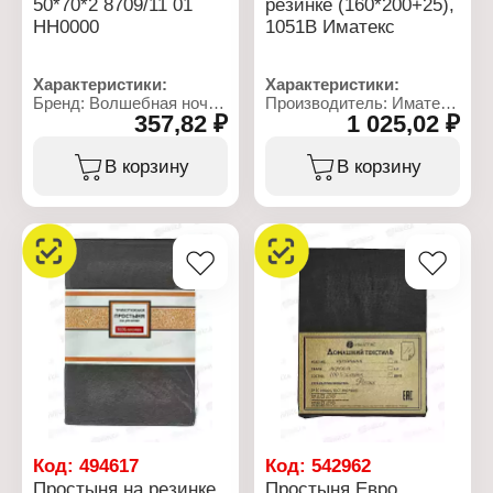
50*70*2 8709/11 01
резинке (160*200+25),
НН0000
1051В Иматекс
Характеристики:
Характеристики:
Бренд: Волшебная ночь
Производитель: Иматекс
357,82 ₽
1 025,02 ₽
Артикул: 789203
Артикул: 1051В
Тип товара: Набор
Тип товара: Простыня
наволочек
Крепление: на резинке
В корзину
В корзину
Модель: "Coffee cream"
Размер: 160х200 см
Размер: 50x70 см
Высота бортика: 25 см
Количество: 2 шт
Материал: поплин
Материал: поплин
Состав ткани: 100%
Состав ткани: 100%
хлопок
хлопок
Дизайн: с рисунком
Плотность ткани: 110 г/
Плотность ткани: 105 г/
кв.м
кв.м
Код:
494617
Код:
542962
Простыня на резинке
Простыня Евро