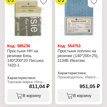
Плотность ткани: 105 г/
Цвет: серый
кв.м
Плотность ткани: 450 г/
кв.м
Код:
585230
Код:
554753
Простыня НН на
Простыня поплин на
резинке Бязь
резинке (140*200+25),
140*200*20 Письма
1134В Иматекс
7420-1
Характеристики:
Производитель: Иматекс
Характеристики:
Артикул: 1134В
Торговая марка: Ночь
Тип товара: Простыня
811,04 ₽
951,05 ₽
Нежна
Крепление: на резинке
Артикул: 7420-1
Размер: 140х200 см
Тип товара: Простыня
В корзину
В корзину
Высота бортика: 25 см
Модель: "Письма"
Материал: поплин
Размер: 140х200х20 см
Состав ткани: 100%
Крепление: на резинке