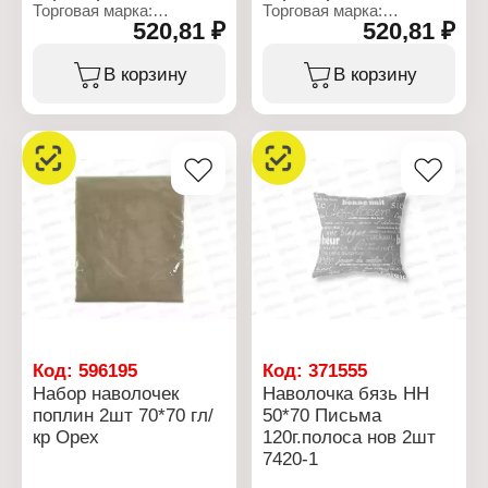
Торговая марка:
Торговая марка:
520,81 ₽
520,81 ₽
Бояртекс
Бояртекс
Тип товара: Набор
Тип товара: Набор
наволочек
наволочек
В корзину
В корзину
Размер: 70х70 см
Размер: 70х70 см
Количество: 2 шт
Количество: 2 шт
Тип окрашивания:
Тип окрашивания:
гладкокрашеный
гладкокрашеный
Цвет: голубой
Цвет: Дельфин
Материал: поплин
Материал: поплин
Состав ткани: 100%
Состав ткани: 100%
хлопок
хлопок
Плотность ткани: 110 г/
Плотность ткани: 110 г/
кв.м
кв.м
Код:
596195
Код:
371555
Набор наволочек
Наволочка бязь НН
поплин 2шт 70*70 гл/
50*70 Письма
кр Орех
120г.полоса нов 2шт
7420-1