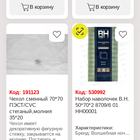
Материал: тик
Вариация: на молнии
В корзину
В корзину
Состав ткани: 100%
Размер: 70х70 см
полиэстер
Материал: тик смесовый
Плотность ткани: 95 г/
Состав ткани: 45%
кв.м
хлопок, 55% полиэстер
Плотность ткани: 145 г/
кв.м
Цвет: 3F-603 White
перламутровый
Код:
191123
Код:
530992
Чехол сменный 70*70
Набор наволочек В.Н.
ПЭСТ/CVC
50*70*2 8709/6 01
стеганый,молния
НН00001
35*20
Чехол имеет
Характеристики:
декоративную фигурную
Бренд: Волшебная ночь
стежку, закрывается на
Артикул: 782064
молнию. Постирать и