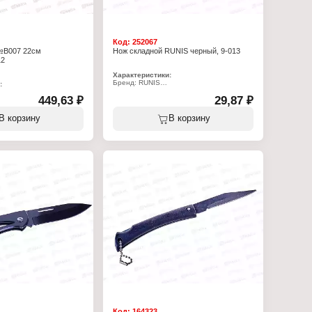
Код:
252067
№В007 22см
Нож складной RUNIS черный, 9-013
12
Характеристики:
Бренд: RUNIS
:
Артикул: 41518
449,63 ₽
Тип товара: Нож
29,87 ₽
Конструкция: складной
Длина лезвия: 70 мм
ладной
В корзину
В корзину
Материал клинка: сталь
Материал рукояти: пластик
 металлическая ручка
Цвет рукояти: черный
Код:
164323