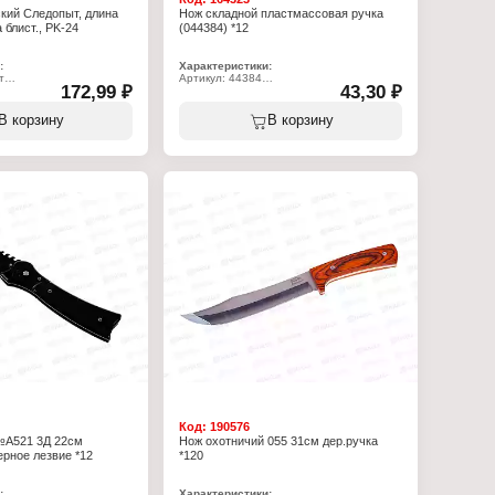
кий Следопыт, длина
Нож складной пластмассовая ручка
 блист., PK-24
(044384) *12
:
Характеристики:
т
Артикул: 44384
172,99 ₽
43,30 ₽
24
Тип товара: Нож
Конструкция: складной
истический
Длина общая: 18 см
В корзину
В корзину
0 мм
Материал ручки: пластиковая ручка
 сталь 1CR12
я: нержавеющая сталь
енном виде: 30х90х05
оженном виде:
ер
Код:
190576
№А521 3Д 22см
Нож охотничий 055 31см дер.ручка
ерное лезвие *12
*120
:
Характеристики: