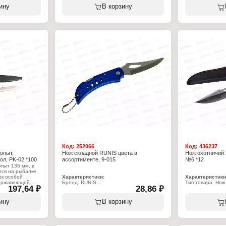
овая ручка
Материал ручки: пластиковая ручка
Вариация: набо
ину
В корзину
Количество функ
Размер в сложен
Размер в разло
Материал: стал
Код:
252066
Код:
436237
опыт,
Нож складной RUNIS цвета в
Нож охотничий 
ол, PK-02 *100
ассортименте, 9-015
№6 *12
пыт 135 мм, в
тся на рыбалке
ок особой
Характеристики:
Характеристики
нержавеющей
Бренд: RUNIS
Тип товара: Нож
197,64 ₽
28,86 ₽
елана из
Артикул: 42248
Назначение: ох
му инструмент
Тип товара: Нож
Длина: 24 см
онет в воде. В
Конструкция: складной
Вид рукояти: де
ину
В корзину
л для более
Длина лезвия: 60 мм
Упаковка: в чехл
реноски.
Материал клинка: сталь
Материал рукояти: пластик
Цвет рукояти: в ассортименте