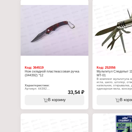
Упаковка: блистер
Бренд: Следопыт
Артикул: PF-PK-02
Тип товара: Нож
Назначение: разделочн
Особенность: нетонущи
Вариация: в чехле
Материал: сталь/пласти
Твердость режущей част
Длина лезвия: 13,5 см
Размер: 28 см
Цвет: серебристый/чёр
Код:
364519
Код:
252056
Нож складной пластмассовая ручка
Мультитул Следопыт 1
(044392) *12
MT-01
В комплект мультитула в
игла, шило, штопор, отв
Характеристики:
напильник, открывалка, 
Артикул: 44392
одинарная пила, консер
33,54 ₽
Тип товара: Нож
Конструкция: складной
Характеристики:
Длина общая: 12 см
Бренд: Следопыт
В корзину
В корз
Материал ручки: пластиковая ручка
Артикул: PF-MT-01
Тип товара: Мультитул
Количество функций: 11
Размер: 90х23х20 мм
Упаковка: в коробке
Материал: сталь