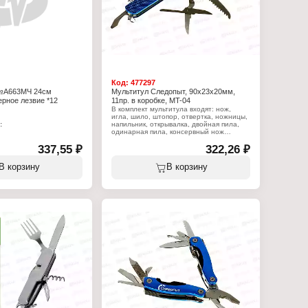
Код:
477297
№А663МЧ 24см
Мультитул Следопыт, 90х23х20мм,
ерное лезвие *12
11пр. в коробке, MT-04
В комплект мультитула входят: нож,
игла, шило, штопор, отвертка, ножницы,
:
напильник, открывалка, двойная пила,
одинарная пила, консервный нож
Ч
337,55 ₽
Характеристики:
322,26 ₽
ладной
Бренд: Следопыт
Артикул: PF-MT-04
В корзину
В корзину
 металлическая ручка
Тип товара: Мультитул
ерное лезвие
Количество функций: 11 функций
Размер: 90х23х20 мм
Упаковка: в коробке
Материал: сталь