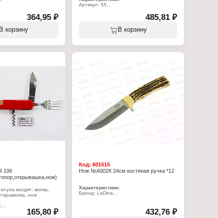
Артикул: 55
Тип товара: Нож
364,95 ₽
Назначение: охотничий
485,81 ₽
ладной
Длина: 31 см
Вид рукояти: деревянная ручка
В корзину
В корзину
 металлическая ручка
Упаковка: в чехле
ерное лезвие
Код:
601515
й 106
Нож №А002К 24см костяная ручка *12
топор,открывашка,нож)
Характеристики:
итула входят: вилка,
Бренд: LaDina
открывалка, нож
Артикул: А002К
Тип товара: Нож
:
Длина: 24 см
165,80 ₽
432,76 ₽
Материал ручки: костяная ручка
ьтитул