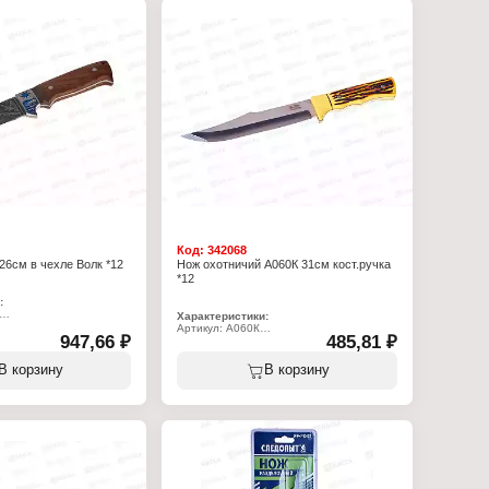
Упаковка: в коробке
Материал: сталь, деревянная ручка
Код:
342068
26см в чехле Волк *12
Нож охотничий А060К 31см кост.ручка
*12
:
Характеристики:
отничий
Артикул: А060К
947,66 ₽
485,81 ₽
Тип товара: Нож
Назначение: охотничий
ревянная ручка
Длина: 26 см
В корзину
В корзину
е
Вид рукояти: костяная ручка
Упаковка: в чехле