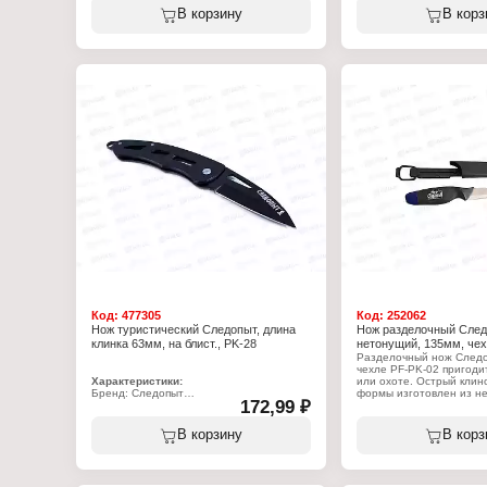
Материал ручки: пластик
Вариация: набор походный
В корзину
В корз
Количество функций: 5 функций
Размер в сложенном виде: 11 см
Размер в разложенном виде: 26 см
Материал: сталь
Код:
477305
Код:
252062
Нож туристический Следопыт, длина
Нож разделочный След
клинка 63мм, на блист., PK-28
нетонущий, 135мм, чех
Разделочный нож Следо
чехле PF-PK-02 пригоди
Характеристики:
или охоте. Острый клин
Бренд: Следопыт
формы изготовлен из 
172,99 ₽
Артикул: PF-PK-28
стали. Рукоятка ножа сд
Тип товара: Нож
пластика, благодаря че
Назначение: туристический
имеет легкий вес и не т
В корзину
В корз
Длина клинка: 63 мм
комплекте имеется чехо
Материал ручки: сталь
удобного хранения и пе
Материал лезвия: нержавеющая сталь
3R13
Характеристики: