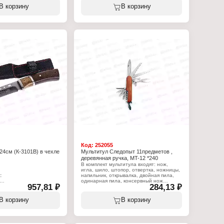
р походный
В корзину
В корзину
ций: 5 функций
ном виде: 11 см
женном виде: 26 см
ь
Код:
252055
24см (К-3101В) в чехле
Мультитул Следопыт 11предметов ,
деревянная ручка, MT-12 *240
В комплект мультитула входят: нож,
игла, шило, штопор, отвертка, ножницы,
:
напильник, открывалка, двойная пила,
одинарная пила, консервный нож
957,81 ₽
284,13 ₽
отничий
Характеристики:
ревянная ручка
Бренд: Следопыт
В корзину
В корзину
е
Артикул: PF-MT-12
Тип товара: Мультитул
Количество функций: 11 функций
Размер: 100х21х21 мм