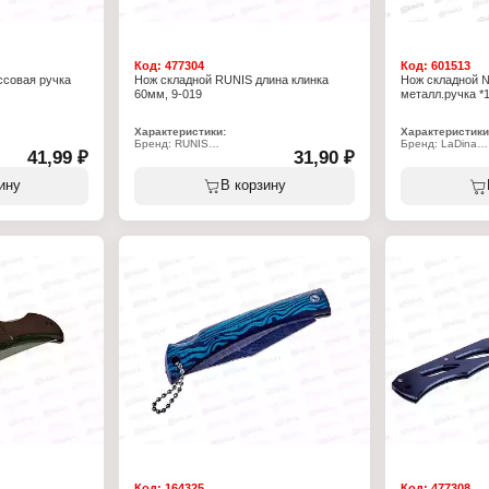
Код:
477304
Код:
601513
ссовая ручка
Нож складной RUNIS длина клинка
Нож складной 
60мм, 9-019
металл.ручка *
Характеристики:
Характеристики
Бренд: RUNIS
Бренд: LaDina
41,99 ₽
31,90 ₽
Артикул: 43709
Артикул: В007
Тип товара: Нож
Тип товара: Нож
Конструкция: складной
Конструкция: ск
ину
В корзину
овая ручка
Длина лезвия: 60 мм
Длина: 22 см
Общая длина: 160 мм
Материал ручки:
Материал клинка: сталь
Материал рукояти: пластик
Цвет рукояти: дерево
Код:
164325
Код:
477308