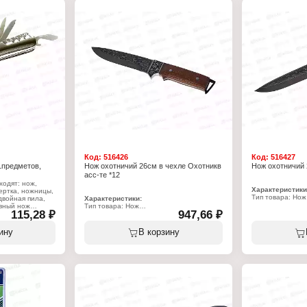
ый
й
к
и: 40 HRC
ный
Код:
516426
Код:
516427
1предметов,
Нож охотничий 26см в чехле Охотникв
Нож охотничий 
асс-те *12
ходят: нож,
Характеристики
ертка, ножницы,
Тип товара: Нож
двойная пила,
Характеристики:
Назначение: ох
вный нож
Тип товара: Нож
115,28 ₽
947,66 ₽
Модель: "Волк"
Назначение: охотничий
Длина: 26 см
Модель: "Охотник"
Вид рукояти: де
Длина: 26 см
ину
В корзину
Упаковка: в чехл
Вид рукояти: деревянная ручка
Упаковка: в чехле
 функций