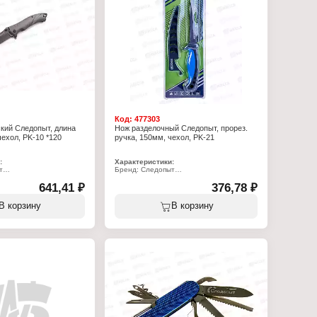
Код:
477303
кий Следопыт, длина
Нож разделочный Следопыт, прорез.
чехол, PK-10 *120
ручка, 150мм, чехол, PK-21
:
Характеристики:
т
Бренд: Следопыт
10
Артикул: PF-PK-21
641,41 ₽
Тип товара: Нож
376,78 ₽
истический
Назначение: разделочный
00 мм
Размер: 273х30х20 мм
В корзину
В корзину
 сталь
Длина лезвия: 150 мм
я: нержавеющая сталь
Материал ручки: прорезиненный пластик
Материал лезвия: сталь 2Cr13
енном виде: 130х43х20
Упаковка: в чехле
оженном виде:
е