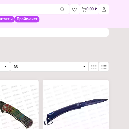
0.00
₽
нтакты
Прайс-лист
50