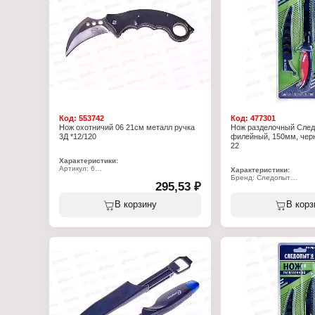
Код:
553742
Код:
477301
Нож охотничий 06 21см металл ручка
Нож разделочный След
3Д *12/120
филейный, 150мм, черн
22
Характеристики:
Артикул: 6
Характеристики:
Тип товара: Нож
Бренд: Следопыт
Назначение: охотничий
295,53 ₽
Артикул: PF-PK-22
Длина: 21 см
Тип товара: Нож
Вид рукояти: металлическая ручка
Назначение: разделоч
В корзину
В корз
Упаковка: в чехле
Размер: 285х30х20 мм
Длина лезвия: 150 мм
Материал ручки: прорез
Материал лезвия: сталь
Упаковка: в чехле
Особенность: лезвие че