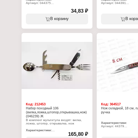
Артикул: 044375
Артикул: 044391
Тип товара: Нож
Тип товара: Нож
Конструкция: складной
34,83 ₽
Конструкция: складной
Длина общая: 17 см
Длина общая: 17 см
Материал ручки: пластиковая ручка
Материал ручки: пластик
В корзину
В корз
Код:
212453
Код:
364517
Набор походный 106
Нож складной, 18 см, 
(вилка,ложка,штопор,открывашка,нож)
ручка
(046239) Ж
В комплект мультитула входят: вилка,
Характеристики:
ложка, штопор, открывалка, нож
Артикул: 44379
Тип товара: Нож
Характеристики:
165,80 ₽
Конструкция: складной
Артикул: 46239
Длина общая: 18 см
Тип товара: Мультитул