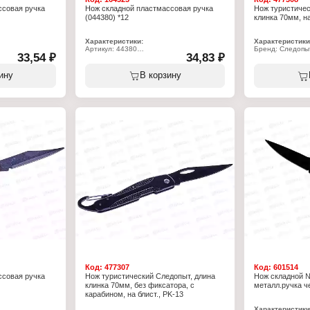
ссовая ручка
Нож складной пластмассовая ручка
Нож туристичес
(044380) *12
клинка 70мм, на
Характеристики:
Характеристики
Артикул: 44380
Бренд: Следопы
33,54 ₽
34,83 ₽
Тип товара: Нож
Артикул: PF-PK-
Конструкция: складной
Тип товара: Нож
Длина общая: 16 см
Назначение: тур
ину
В корзину
овая ручка
Материал ручки: пластиковая ручка
Длина клинка: 7
Материал ручки:
Материал лезви
3CR138
Размеры в слож
мм
Размеры в разл
155х22х0,5 мм
Упаковка: блист
Код:
477307
Код:
601514
ссовая ручка
Нож туристический Следопыт, длина
Нож складной 
клинка 70мм, без фиксатора, с
металл.ручка ч
карабином, на блист., PK-13
Характеристики