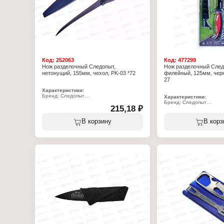
Код:
252063
Код:
477299
Нож разделочный Следопыт,
Нож разделочный След
нетонущий, 155мм, чехол, PK-03 *72
филейный, 125мм, черн
27
Характеристики:
Бренд: Следопыт
Характеристики:
Артикул: PF-PK-03
Бренд: Следопыт
Тип товара: Нож
215,18 ₽
Артикул: PF-PK-27
Назначение: разделочный
Тип товара: Нож
Особенность: нетонущий
Назначение: разделоч
В корзину
В корз
Длина лезвия: 155 мм
Размер: 248х30х20 мм
Материал ручки: пластик
Длина лезвия: 125 мм
Материал лезвия: сталь 3Cr1
Материал ручки: прорез
Общий размер: 280х40х20 мм
Материал лезвия: сталь
Вес: 99 г
Упаковка: в чехле
Упаковка: в чехле
Особенность: лезвие че
Материал чехла: пластик