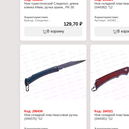
Нож туристический Следопыт, длина
Нож складной пластма
клинка 64мм, ручка оранж., PK-30
(044382) *12
Характеристики:
Характеристики:
Бренд: Следопыт
Артикул: 44382
129,70 ₽
Артикул: PF-PK-30
Тип товара: Нож
Тип товара: Нож
Конструкция: складной
Назначение: туристический
Длина общая: 15 см
В корзину
В корз
Конструкция: складной
Материал ручки: пластик
Длина клинка: 64 мм
Цвет ручки: оранжевый
Материал лезвия: сталь 3CR13
Материал ручки: пластик
Толщина: 14 мм
Ширина: 28 мм
Упаковка: блистер
Код:
290434
Код:
164321
Нож складной пластмассовая ручка
Нож складной пластма
(044375) *12
(044391) *12
Характеристики:
Характеристики: