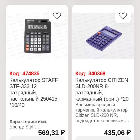
разрядов
Разрядность: 8 разрядов
Размер: 124х100 мм
Размер: 8х6 см
Цвет: черный
Питание: LR1130
Питание: солнечная
Батарейка в комплекте:
батарея + батарея
да
Материал корпуса:
пластик
Код:
474835
Код:
340368
Калькулятор STAFF
Калькулятор CITIZEN
STF-333 12
SLD-200NR 8-
разрядный,
разрядный,
настольный 250415
карманный (ориг.) *20
*10/40
Восьмиразрядный
карманный калькулятор
Citizen SLD-200 NR,
подойдет школьникам,
Характеристики:
студентам, бухгалтерам,
Бренд: Staff
продавцам для
569,31 ₽
435,06 ₽
Артикул: STF-333
выполнения простых
Тип товара: Калькулятор