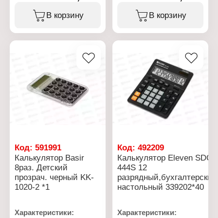
и для учебы.
Тип товара: Калькулятор
Назначение: детский
В корзину
В корзину
Характеристики:
Разрядность: 8 разрядов
Бренд: Centrum
Цвет: белый,
Артикул: 83405
прозрачный
Тип товара: Калькулятор
Материал корпуса:
Тип калькулятора:
пластик
карманный
Питание: 1хAG10
Вид калькулятора:
Размер: 85х55х8 мм
простой
Упаковка: в пакете
Разрядность: 8 разрядов
Размер: 5,5х10,5 см
Цвет: черный
Код:
591991
Код:
492209
Калькулятор Basir
Калькулятор Eleven SDC-
8раз. Детский
444S 12
прозрач. черный KK-
разрядный,бухгалтерский
1020-2 *1
настольный 339202*40
Характеристики:
Характеристики: