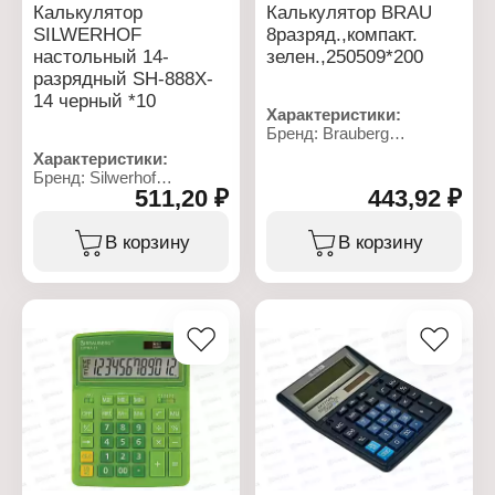
Калькулятор
Калькулятор BRAU
SILWERHOF
8разряд.,компакт.
настольный 14-
зелен.,250509*200
разрядный SH-888X-
14 черный *10
Характеристики:
Бренд: Brauberg
Артикул: 250509
Характеристики:
Серия: Ultra
Бренд: Silwerhof
Тип товара: Калькулятор
511,20 ₽
443,92 ₽
Артикул: SH-888X-14
Тип калькулятора:
Тип товара: Калькулятор
настольный
Тип калькулятора:
В корзину
В корзину
Разрядность: 8 разрядов
настольный
Размер: 15,4х11,5 см
Разрядность: 14
Вариация: компактный
разрядов
Цвет: зеленый
Размер: 204х158 мм
Питание: 1 батарейка
Цвет: черный
LR54 (LR1130/AG10),
Питание: солнечная
солнечный элемент
батарея