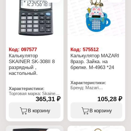
Тип питания: 1 батарейка
LR54 (LR1130/AG10),
солнечный элемент
Код:
097577
Код:
575512
Калькулятор
Калькулятор MAZARI
SKAINER SK-308II 8
8разр. Зайка. на
разрядный ,
брелке. М-4963 *24
настольный.
Характеристики:
Бренд: Mazari
Характеристики:
Артикул: M-4963
Торговая марка: Skainer
Тип товара: Калькулятор
365,31 ₽
105,28 ₽
Тип товара: Калькулятор
Вариация: брелок
Тип калькулятора:
Дизайн: "Зайка"
настольный
В корзину
В корзину
Цвет: 2 цвета в
Модель: SK-308II
ассортименте
Разрядность: 8 разрядов
Разрядность: 8 разрядов
Размер: 100х124 мм
Размер: 75х80 мм
Цвет: черный