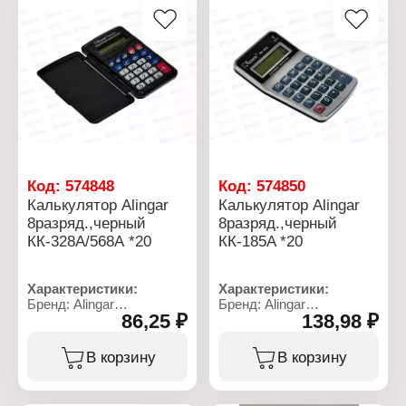
Код:
574848
Код:
574850
Калькулятор Alingar
Калькулятор Alingar
8разряд.,черный
8разряд.,черный
КК-328A/568А *20
КК-185A *20
Характеристики:
Характеристики:
Бренд: Alingar
Бренд: Alingar
86,25 ₽
138,98 ₽
Артикул: AL6349
Артикул: AL6331
Тип товара: Калькулятор
Тип товара: Калькулятор
Модель: KK-328A
Модель: KK-185A
В корзину
В корзину
Вид калькулятора:
Вид калькулятора:
карманный
карманный
Размер: 100х56х10 мм
Размер: 75х115х15 мм