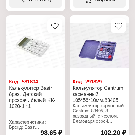
Торговая марка: Skainer
Модель: CDB1201-BK
Тип товара: Калькулятор
Разрядность: 12
Вид калькулятора:
разрядов
карманный
Размер: 155х205 мм
Модель: SK-108NBK
Цвет: черный
Разрядность: 8 разрядов
Питание: солнечная
Размер: 58х88 мм
батарея/батарейка
Цвет: черный
AG10(LR1130)
Питание: литиевая
батарея питания
Код:
581804
Код:
291829
Калькулятор Basir
Калькулятор Centrum
8раз. Детский
карманный
прозрач. белый KK-
105*56*10мм,83405
1020-1 *1
Калькулятор карманный
Centrum 83405, 8
разрядный, с чехлом.
Благодаря своей
Характеристики:
компактности удобен в
Бренд: Basir
использовании в дороге
98,65 ₽
102,20 ₽
Артикул: KK-1020-1