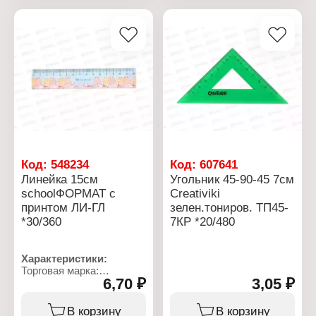
Бренд: Erich Krause
удобной в
Артикул: 50568
использовании. Имеет
Тип товара: Линейка
двойную градацию
Коллекция: "Neon Solid"
шкалы (сантиметр,
Цвет: ассорти
дюйм). Поставляется в
Длина: 15 см
нескольких вариантах
Материал: пластиковая
цвета (без возможности
выбора). Упакована в
пластиковый пакет с
европодвесом.
Характеристики:
Бренд: Brauberg
Артикул: 210291
Код:
548234
Код:
607641
Тип товара: Линейка
Линейка 15см
Угольник 45-90-45 7см
Дизайн: "Crystal"
schoolФОРМАТ с
Creativiki
Цвет: ассорти
принтом ЛИ-ГЛ
зелен.тониров. ТП45-
Длина: 30 см
Материал: пластиковая
*30/360
7КР *20/480
Вид упаковки: пакет с
европодвесом
Характеристики:
Торговая марка:
6,70 ₽
3,05 ₽
Schoolformat
Артикул: ЛИ-ГЛ
Тип товара: Линейка
В корзину
В корзину