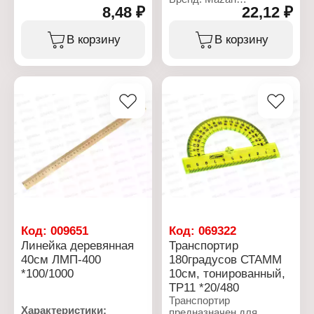
Изготовлена из самого
8,48 ₽
22,12 ₽
Артикул: M-9744
экологически чистого
Тип товара: Линейка
материала - дерева.
Цвет: 6 цветов в
В корзину
В корзину
ассортименте
Характеристики:
Длина разметки: 15 см
Артикул: ЛМП-150
Материал: металл
Тип товара: Линейка
Цвет градуировки:
Длина: 15 см
черный
Материал: деревянная
Шкала делений:
двусторонняя (см, дюйм)
Код:
009651
Код:
069322
Линейка деревянная
Транспортир
40см ЛМП-400
180градусов СТАММ
*100/1000
10см, тонированный,
ТР11 *20/480
Транспортир
Характеристики:
предназначен для