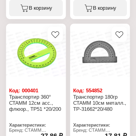
Тип товара: Линейка
Материал: пластик
Длина разметки: 20 см
В корзину
В корзину
Цвет: черный
Материал: пластик
Ширина линейки: 3,1 см
Особенность:
Градуировка:
прозрачная
двухсторонняя белая
Цвет: 3 цвета в
ассортименте
Градуировка:
односторонняя черная
Код:
000401
Код:
554852
Транспортир 360°
Транспортир 180гр
СТАММ 12см асс.,
СТАММ 10см металл.,
флюор., ТР51 *20/200
ТР-31662*20/480
Характеристики:
Характеристики:
Бренд: СТАММ
Бренд: СТАММ
27,86 ₽
17,81 ₽
Артикул: ТР51
Артикул: ТР-31662