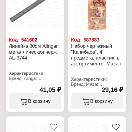
европодвесом
Транспортир
Окружность: 180
градусов
Цвет: прозрачный,
флуоресцентный
Длина: 10 см
Материал: пластиковый
Код:
541602
Код:
587883
Линейка 30см Alingar
Набор чертежный
металлическая нерж
"Капибара", 4
AL-3744
предмета, пластик, в
ассортименте, Mazari
Характеристики:
Бренд: Alingar
Характеристики:
Артикул: AL-3744
Бренд: Mazari
Тип товара: Линейка
41,05 ₽
29,16 ₽
Артикул: M-9779
Длина разметки: 30 см
Тип товара: Набор
Материал: нержавеющая
линеек
В корзину
В корзину
сталь
Тип линейки: чертежный
Цвет градуировки:
Модель: "Капибара"
черный
Дизайн: в ассортименте
Шкала делений:
Комплектация: 4
двусторонняя (см, дюйм)
предмета
Особенность:
Состав набора: линейка,