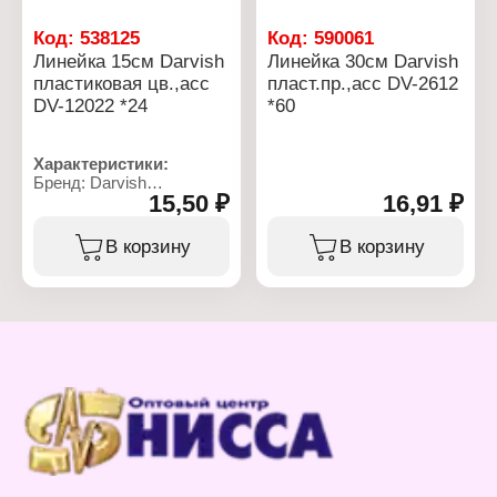
Код:
538125
Код:
590061
Линейка 15см Darvish
Линейка 30см Darvish
пластиковая цв.,асс
пласт.пр.,асс DV-2612
DV-12022 *24
*60
Характеристики:
Бренд: Darvish
15,50 ₽
16,91 ₽
Артикул: DV-12022
Тип товара: Линейка
Цвет линейки: в
В корзину
В корзину
ассортименте
Длина разметки: 15 см
Материал: пластик
Цвет градуировки:
черный
Шкала делений:
двусторонняя (см, дюйм)