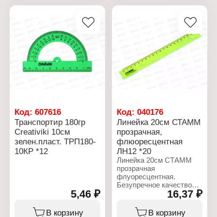
Линейка имеет
ассортименте
эргономичную форму,
Ширина линейки: 3,1 см
поэтому удобно лежит в
Градуировка:
руке.
односторонняя черная
Характеристики:
Артикул: ЛМП-300
Тип товара: Линейка
Длина: 30 см
Материал: деревянная
Код:
607616
Код:
040176
Транспортир 180гр
Линейка 20см СТАММ
Creativiki 10см
прозрачная,
зелен.пласт. ТРП180-
флюоресцентная
10КР *12
ЛН12 *20
Линейка 20см СТАММ
прозрачная
флуоресцентная.
Безупречное качество
5,46 ₽
16,37 ₽
пластика, безопасные
закругленные углы,
легкий корпус. Ровная
В корзину
В корзину