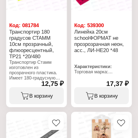
Код:
081784
Код:
539300
Транспортир 180
Линейка 20см
градусов СТАММ
schoolФОРМАТ не
10см прозрачный,
прозрозрачная неон,
флюоресцентный,
асс., ЛИ-НЕ20 *48
ТР21 *20/480
Транспортир Стамм
Характеристики:
изготовлен из
Торговая марка:
прозрачного пластика.
Schoolformat
Имеет 180-градусную
Артикул: ЛИ-НЕ20
12,75 ₽
17,37 ₽
шкалу. Нижняя часть
Тип товара: Линейка
представляет собой
Цвет: неоновый, в
линейку длиной 10 см.
В корзину
В корзину
ассортименте
Предназначен для
Длина разметки: 20 см
чертежных работ.
Материал: пластик
Цвет градуировки:
Характеристики:
черный
Бренд: СТАММ
Шкала делений:
Артикул: ТР21
двусторонняя
Тип товара: Линейка
Упаковка: пакет с
Тип линейки: