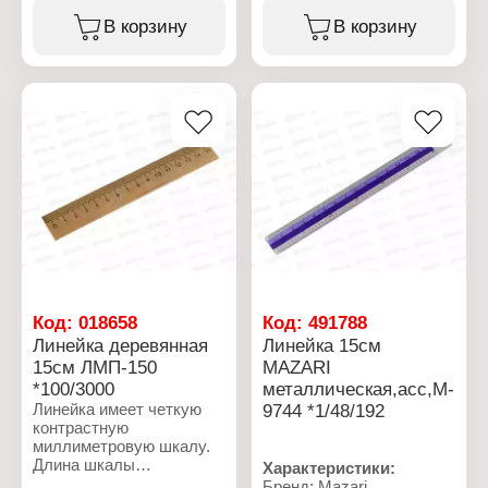
чертежных работ.
нетоксичные,
В корзину
В корзину
безопасные для
Характеристики:
здоровья материалы.
Бренд: ПЧЕЛКА
Качественная
Артикул: ТС-10
маркировка обеспечит
Тип товара: Линейка
длительное
Тип линейки:
использование изделия,
Транспортир
предотвратив стирание
Окружность: 180
чернил. Длина - 15 см.
градусов
Цвета в ассортименте.
Длина: 10 см
Материал: стальной
Характеристики:
Бренд: Centrum
Артикул: 80725
Тип товара: Линейка
Цвет: ассорти
Длина: 15 см
Код:
018658
Код:
491788
Материал: пластиковая
Линейка деревянная
Линейка 15см
15см ЛМП-150
MAZARI
*100/3000
металлическая,асс,M-
Линейка имеет четкую
9744 *1/48/192
контрастную
миллиметровую шкалу.
Длина шкалы
Характеристики:
составляет 15см.
Бренд: Mazari