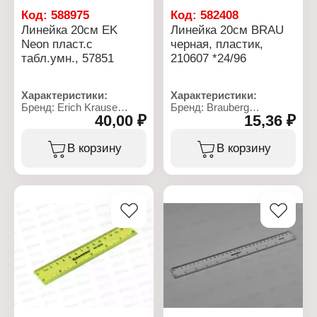
Код:
588975
Код:
582408
Линейка 20см EK
Линейка 20см BRAU
Neon пласт.с
черная, пластик,
табл.умн., 57851
210607 *24/96
Характеристики:
Характеристики:
Бренд: Erich Krause
Бренд: Brauberg
40,00 ₽
15,36 ₽
Артикул: 57851
Артикул: 210607
Тип товара: Линейка
Тип товара: Линейка
Дизайн: "Neon"
Длина разметки: 20 см
В корзину
В корзину
Особенность: с
Материал: пластик
таблицей умножения
Цвет: черный
Длина разметки: 20 см
Ширина линейки: 2,6 см
Материал: полистирол
Градуировка:
Цвет: в ассортименте
односторонняя белая