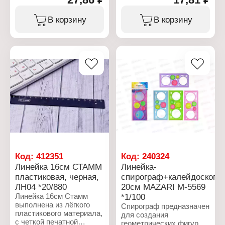
Тип товара: Линейка
Тип товара: Линейка
Тип линейки:
Тип линейки:
В корзину
В корзину
Транспортир
Транспортир
Диаметр: 12 см
Длина разметки: 10 см
Окружность: 360
Угол: 180 градусов
градусов
Материал: металл
Материал: полистирол
Цвет линейки:
Цвет линейки:
серебристый
флуоресцентный, в
Цвет градуировки:
ассортименте
черный
Цвет градуировки:
черный
Код:
412351
Код:
240324
Линейка 16см СТАММ
Линейка-
пластиковая, черная,
спирограф+калейдоскоп
ЛН04 *20/880
20см MAZARI M-5569
Линейка 16см Стамм
*1/100
выполнена из лёгкого
Спирограф предназначен
пластикового материала,
для создания
с четкой печатной
геометрических фигур,