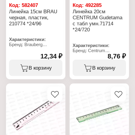
Материал: пластиковая
Код:
582407
Код:
492285
Вид упаковки: пакет с
Линейка 15см BRAU
Линейка 20см
европодвесом
черная, пластик,
CENTRUM Gudetama
210774 *24/96
с табл умн.71714
*24/720
Характеристики:
Бренд: Brauberg
Характеристики:
Артикул: 210774
Бренд: Centrum
Тип товара: Линейка
12,34 ₽
8,76 ₽
Артикул: 71714
Длина разметки: 15 см
Тип товара: Линейка
Материал: пластик
Дизайн: "Gudetama"
В корзину
В корзину
Цвет: черный
Длина разметки: 20 см
Ширина линейки: 3,8 см
Материал: пластик
Градуировка:
Цвет градуировки:
односторонняя белая
черный
Шкала делений:
односторонняя
Особенность: с
таблицей умножения