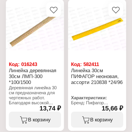
Артикул: ЛМП-200
Артикул: ЛМП-250
Тип товара: Линейка
Тип товара: Линейка
Длина: 20 см
Длина: 25 см
Материал: деревянная
Материал: деревянная
Код:
016243
Код:
582411
Линейка деревянная
Линейка 30см
30см ЛМП-300
ПИФАГОР неоновая,
*100/1500
ассорти 210838 *24/96
Деревянная линейка 30
см предназначена для
чертежных работ.
Характеристики:
Благодаря высокой
Бренд: Пифагор
13,74 ₽
15,66 ₽
прочности прослужит
Артикул: 210838
долгое время.
Тип товара: Линейка
Выполнена из дерева, за
Длина разметки: 30 см
В корзину
В корзину
счет чего не вредит
Материал: пластик
окружающей среде.
Цвет: неоновый, в