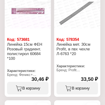
пружинистая
транспортир,
Упаковка: пакет ПВХ
треугольник 2 шт
Длина разметки линейки:
20 см
Материал: пластик
Код:
573681
Код:
578354
Линейка 15см ФЕН
Линейка мет. 30см
Розовый градиент.
Profit, в пвх чехле
полистирол 60684
Л-6763 *20
*100
Характеристики:
Бренд: Profit
Характеристики:
Артикул: Л-6763
Бренд: Феникс+
Тип товара: Линейка
30,46 ₽
33,50 ₽
Артикул: 60684
Длина разметки: 30 см
Тип товара: Линейка
Материал: сталь
Длина разметки: 15 см
В корзину
В корзину
Упаковка: ПВХ чехол
Материал: полистирол
Толщина линейки: 0,3 мм
Цвет: розовый градиент
Особенность:
Форма: трехгранная
двусторонняя разметка
Размер: 17х1х1 см