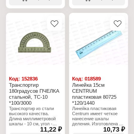
четкая миллиметровая
шкала.
Характеристики:
Бренд: СТАММ
Артикул: ЛН12
Тип товара: Линейка
Цвет: прозрачная,
флуоресцентная
Длина: 20 см
Материал: пластиковая
Код:
152836
Код:
018589
Транспортир
Линейка 15см
180градусов ПЧЕЛКА
CENTRUM
стальной, ТС-10
пластиковая 80725
*100/3000
*120/1440
Транспортир из стали
Линейка пластиковая
высокого качества.
Centrum имеет четкое
Длина миллиметровой
нанесение шкалы
шкалы - 10 см, угол -
деления. Изготовлена из
11,22 ₽
10,73 ₽
180°. Предназначен для
прозрачного пластика, в
измерительных и
состав которого входят