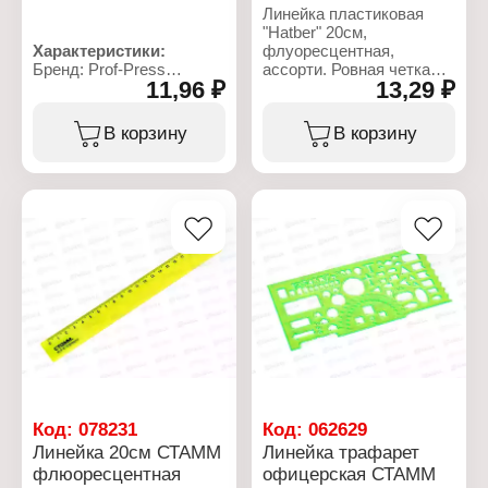
Линейка пластиковая
"Hatber" 20см,
Характеристики:
флуоресцентная,
Бренд: Prof-Press
ассорти. Ровная четкая
11,96 ₽
13,29 ₽
Артикул: ТР-6017
миллиметровая шкала.
Тип товара: Линейка
Безопасные
Тип линейки:
закругленные углы.
В корзину
В корзину
Транспортир
Предназначена для
Длина разметки: 10 см
выполнения различных
Угол: 180 градусов
чертежных работ.
Материал: пластик
Цвет линейки:
Характеристики:
прозрачный
Торговая марка: Hatber
тонированный
Артикул: 33782
Цвет градуировки:
Тип товара: Линейка
черный
Цвет: флуоресцентная,
ассорти
Длина: 20 см
Материал: пластиковая
Код:
078231
Код:
062629
Линейка 20см СТАММ
Линейка трафарет
флюоресцентная
офицерская СТАММ