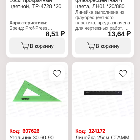
цветной, ТР-4728 *20
цвета, ЛН01 *20/880
Линейка выполнена из
флуоресцентного
Характеристики:
пластика, предназначена
Бренд: Prof-Press
для чертежных работ. На
8,51 ₽
13,64 ₽
Артикул: ТР-4728
линейку нанесена
Тип товара: Линейка
ровная, четкая
Тип линейки:
миллиметровая шкала.
В корзину
В корзину
Транспортир
Линейка имеет
Длина разметки: 10 см
безопасные
Угол: 180 градусов
закруглённые углы.
Материал: пластик
Цвет линейки: в
Характеристики:
ассортименте
Бренд: СТАММ
Цвет градуировки:
Артикул: ЛН01
черный
Тип товара: Линейка
Цвет: флуоресцентная,
ассорти
Длина: 16 см
Материал: пластиковая
Код:
607626
Код:
324172
Угольник 30-60-90
Линейка 25см СТАММ