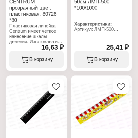
CENTRUM
50см ЛМП-500
прозрачный цвет,
*100/1000
пластиковая, 80726
*80
Характеристики:
Пластиковая линейка
Артикул: ЛМП-500
Centrum имеет четкое
Тип товара: Линейка
нанесение шкалы
Длина разметки: 50 см
деления. Изготовлна из
Материал: дерево
16,63 ₽
25,41 ₽
прозрачного пластика, в
Цвет градуировки:
состав которого входят
черный
нетоксичные,
В корзину
В корзину
Шкала делений:
безопасные для
односторонняя
здоровья материалы.
Качественная
маркировка обеспечит
длительное
использование изделия,
предотвратив стирание
чернил. Длина - 20 см.
Характеристики:
Бренд: Centrum
Артикул: 80726
Тип товара: Линейка
Цвет: прозрачная
Длина: 20 см