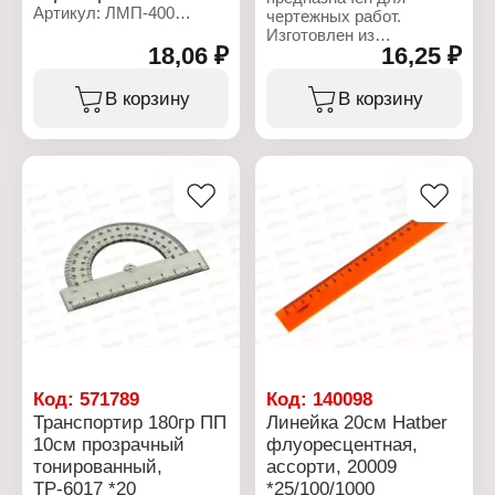
Артикул: ЛМП-400
чертежных работ.
Тип товара: Линейка
Изготовлен из
Длина разметки: 40 см
18,06 ₽
16,25 ₽
сертифицированного
Материал: дерево
полистирола, имеет
Цвет градуировки:
ровную, четкую
В корзину
В корзину
черный
миллиметровую шкалу
Шкала делений:
180 °. Длина разметки
односторонняя
линейки: 10 см.
Характеристики:
Бренд: СТАММ
Артикул: ТР11
Тип товара: Линейка
Тип линейки:
Транспортир
Окружность: 180
градусов
Длина: 10 см
Материал: пластиковый
Код:
571789
Код:
140098
Транспортир 180гр ПП
Линейка 20см Hatber
10см прозрачный
флуоресцентная,
тонированный,
ассорти, 20009
ТР-6017 *20
*25/100/1000