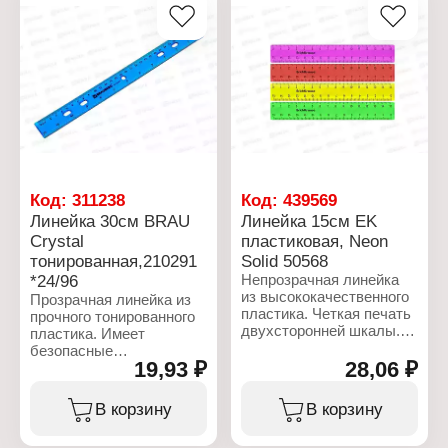
Упаковка: подложка с
ПЭТ-пакетом
Код:
311238
Код:
439569
Линейка 30см BRAU
Линейка 15см EK
Crystal
пластиковая, Neon
тонированная,210291
Solid 50568
*24/96
Непрозрачная линейка
из высококачественного
Прозрачная линейка из
пластика. Четкая печать
прочного тонированного
двухсторонней шкалы.
пластика. Имеет
Длина разметки – 15см.
безопасные
Ассорти: розовый,
19,93 ₽
28,06 ₽
закруглённые углы.
оранжевый, желтый,
Длина шкалы
зеленый.
составляет 30 см.
В корзину
В корзину
Линейка обладает четкой
Характеристики:
разметкой, что делает ее