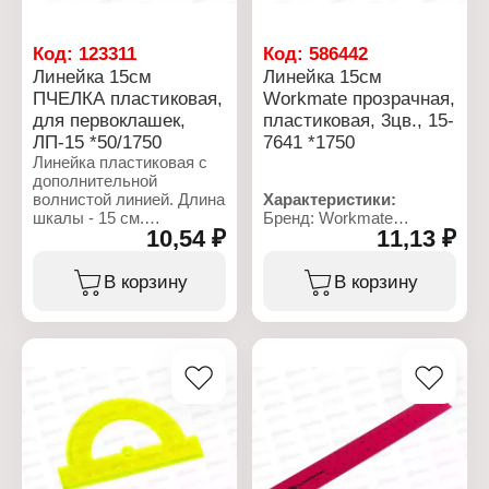
Код:
123311
Код:
586442
Линейка 15см
Линейка 15см
ПЧЕЛКА пластиковая,
Workmate прозрачная,
для первоклашек,
пластиковая, 3цв., 15-
ЛП-15 *50/1750
7641 *1750
Линейка пластиковая с
дополнительной
волнистой линией. Длина
Характеристики:
шкалы - 15 см.
Бренд: Workmate
10,54 ₽
11,13 ₽
Артикул: 15-7641
Характеристики:
Тип товара: Линейка
Бренд: ПЧЕЛКА
Длина разметки: 15 см
В корзину
В корзину
Артикул: ЛП-15
Материал: пластик
Тип товара: Линейка
Особенность:
Вариация: волнистая
прозрачная
линия
Цвет: 3 цвета в
Длина: 15 см
ассортименте
Материал: пластиковая
Градуировка:
односторонняя черная