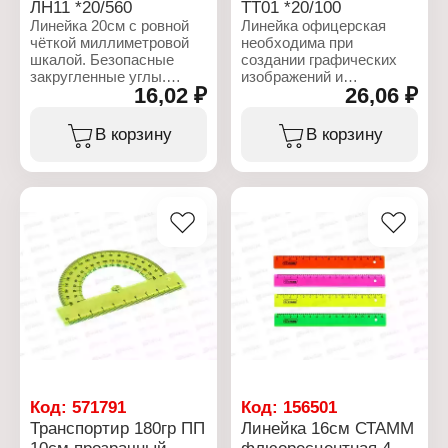
ЛН11 *20/560
ТТ01 *20/100
Линейка 20см с ровной
Линейка офицерская
чёткой миллиметровой
необходима при
шкалой. Безопасные
создании графических
закругленные углы.
изображений и
16,02 ₽
26,06 ₽
Гладкая глянцевая
построении карт.
поверхность.
Содержит 65
тактических элементов и
В корзину
В корзину
Характеристики:
линейку 20 см с
Бренд: СТАММ
отливной шкалой.
Артикул: ЛН11
Гладкая глянцевая
Тип товара: Линейка
поверхность.
Цвет: флуоресцентная
Длина: 20 см
Характеристики:
Материал: пластиковая
Бренд: СТАММ
Артикул: ТТ01
Тип товара: Линейка
Тип линейки: офицерская
Цвет: зеленая
Длина: 20 см
Материал: пластиковая
Код:
571791
Код:
156501
Транспортир 180гр ПП
Линейка 16см СТАММ
10см прозрачный
флюоресцентная 4