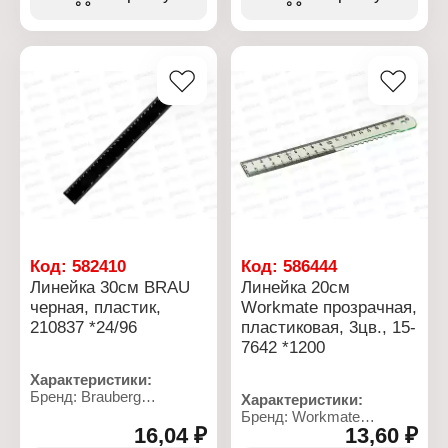
Дизайн: в ассортименте
Длина разметки: 15 см
Материал: пластик
Цвет градуировки:
черный/белый
Шкала делений:
односторонняя
Код:
582410
Код:
586444
Линейка 30см BRAU
Линейка 20см
черная, пластик,
Workmate прозрачная,
210837 *24/96
пластиковая, 3цв., 15-
7642 *1200
Характеристики:
Бренд: Brauberg
Характеристики:
Артикул: 210837
Бренд: Workmate
Тип товара: Линейка
16,04 ₽
13,60 ₽
Артикул: 15-7642
Длина разметки: 30 см