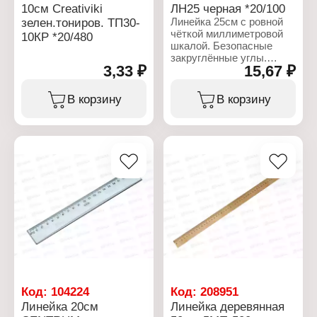
10см Creativiki
ЛН25 черная *20/100
зелен.тониров. ТП30-
Линейка 25см с ровной
чёткой миллиметровой
10КР *20/480
шкалой. Безопасные
закруглённые углы.
3,33 ₽
15,67 ₽
Гладкая глянцевая
поверхность. Цвет
чёрный. Предназначена
В корзину
В корзину
для выполнения
различных чертежных
работ.
Характеристики:
Бренд: СТАММ
Артикул: ЛН25
Тип товара: Линейка
Цвет: черная
Длина: 25 см
Материал: пластиковая
Код:
104224
Код:
208951
Линейка 20см
Линейка деревянная