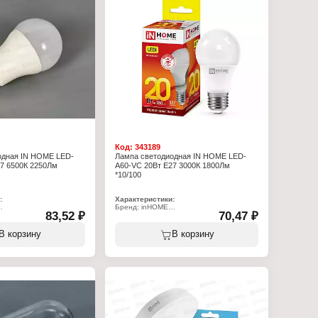
Диаметр: 65 мм
 IP20
Напряжение: 230 В
товый
Степень защиты: IP20
фективности: А+
Цвет колбы: матовый
Класс энергоэффективности: А+
Код:
343189
одная IN HOME LED-
Лампа светодиодная IN HOME LED-
7 6500К 2250Лм
A60-VC 20Вт E27 3000К 1800Лм
*10/100
:
Характеристики:
Бренд: inHOME
83,52 ₽
70,47 ₽
па
Тип товара: Лампа
ная
Вид: светодиодная
0-VC
Модель: LED-A60-VC
В корзину
В корзину
т
Мощность: 20 Вт
Цоколь: Е27
чения: 6500 К
Температура свечения: 3000 К
 2250 Лм
Световой поток: 1900 Лм
дная
Форма: грушевидная
Высота: 110 мм
Диаметр: 60 мм
0 В
Напряжение: 230 В
 IP20
Степень защиты: IP20
товый
Цвет колбы: матовый
фективности: А+
Класс энергоэффективности: А+