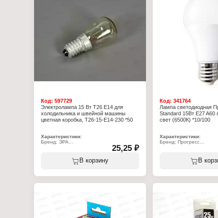
Мощность: 20 Вт
Мощность: 25 Вт
Цоколь: E27
Цоколь: E27
Напряжение: 180-250 В
Напряжение: 180-250 В
Цветовая температура: яркий белый
Цветовая температура: 
свет
Модель: A65
Модель: A60
Код:
597729
Код:
341764
Электролампа 15 Вт T26 E14 для
Лампа светодиодная П
холодильника и швейной машины
Standard 15Вт E27 A60
цветная коробка, T26-15-E14-230 *50
свет (6500К) *10/100
Характеристики:
Характеристики:
Бренд: ЭРА
Бренд: Прогресс
25,25 ₽
Артикул: Б0066403
Артикул: 55066-15
Тип товара: Лампа
Серия: "Standard"
Вид: накаливания
Тип товара: Лампа
В корзину
В корз
Модель: T26
Вид: светодиодная
Назначение: для холодильников
Модель: A60
Мощность: 15 Вт
Мощность: 15 Вт
Цоколь: Е14
Цоколь: Е27
Световой поток: 90 Лм
Температура свечения: 
Цвет колбы: прозрачный
Световой поток: 1500 Л
Напряжение: 220 В
Форма: грушевидная
Высота: 60 мм
Диапазон рабочих темпе
Диаметр: 25 мм
+40 С
Напряжение: 180-250 В
Цвет колбы: матовый