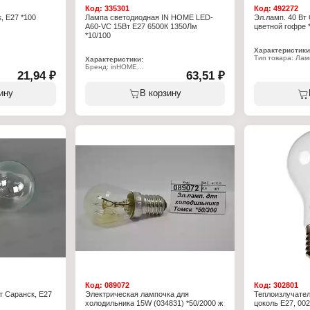
Код:
335301
Код:
492272
, E27 *100
Лампа светодиодная IN HOME LED-
Эл.ламп. 40 Вт 
A60-VC 15Вт E27 6500К 1350Лм
цветной гофре 
*10/100
Характеристики
Тип товара: Лам
Характеристики:
Вид: накаливан
Бренд: inHOME
21,94 ₽
63,51 ₽
Мощность: 40 В
Тип товара: Лампа
Цоколь: Е27
Вид: светодиодная
Напряжение: 22
Модель: LED-A60-VC
ину
В корзину
Цвет колбы: про
Мощность: 15 Вт
Цоколь: Е27
Температура свечения: 6500 К
Световой поток: 1430 Лм
Форма: грушевидная
Высота: 110 мм
Диаметр: 60 мм
Напряжение: 230 В
Степень защиты: IP20
Цвет колбы: матовый
Класс энергоэффективности: А+
Код:
089072
Код:
302801
т Саранск, Е27
Электрическая лампочка для
Теплоизлучател
холодильника 15W (034831) *50/2000 ж
цоколь Е27, 002