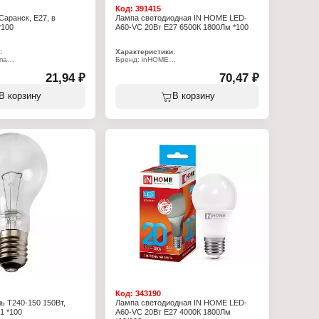
Код:
391415
Саранск, E27, в
Лампа светодиодная IN HOME LED-
*100
A60-VC 20Вт E27 6500К 1800Лм *100
:
Характеристики:
па
Бренд: inHOME
ия
Тип товара: Лампа
т
21,94 ₽
Вид: светодиодная
70,47 ₽
Модель: LED-A60-VC
0 В
Мощность: 20 Вт
В корзину
В корзину
зрачный
Цоколь: Е27
Температура свечения: 6500 К
Световой поток: 1900 Лм
Форма: грушевидная
Высота: 110 мм
Диаметр: 60 мм
Напряжение: 230 В
Степень защиты: IP20
Цвет колбы: матовый
Класс энергоэффективности: А+
Код:
343190
ь Т240-150 150Вт,
Лампа светодиодная IN HOME LED-
1 *100
A60-VC 20Вт E27 4000К 1800Лм