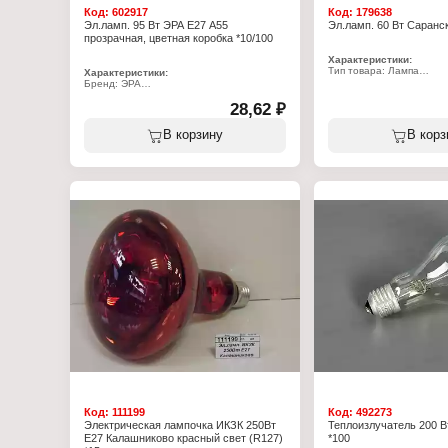
Код:
602917
Код:
179638
Эл.ламп. 95 Вт ЭРА E27 А55
Эл.ламп. 60 Вт Саранск
прозрачная, цветная коробка *10/100
Характеристики:
Тип товара: Лампа
Характеристики:
Вид: накаливания
Бренд: ЭРА
Мощность: 60 Вт
Артикул: Б0071112
Цоколь: Е27
Тип товара: Лампа
28,62 ₽
Напряжение: 220 В
Вид: накаливания
Цвет колбы: прозрачный
Модель: А55
В корзину
В корз
Мощность: 95 Вт
Цоколь: Е27
Световой поток: 1000 Лм
Форма: грушевидная
Высота: 93 мм
Диаметр: 50 мм
Цвет колбы: прозрачный
Напряжение: 230 В
Класс энергоэффективности: Е
Упаковка: цветная коробка
Код:
111199
Код:
492273
Электрическая лампочка ИКЗК 250Вт
Теплоизлучатель 200 В
E27 Калашниково красный свет (R127)
*100