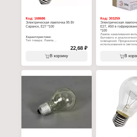
Код:
168686
Код:
303259
Электрическая лампочка 95 Вт
Электрическая лампочк
Саранск, E27 *100
E27, А50 в гофрирован
*100
Лампа накаливания вол
Характеристики:
бытового и аналогичног
Тип товара: Лампа
освещения. Предназнач
Вид: накаливания
использования в светил
Мощность: 95 Вт
22,68 ₽
внутреннего и наружног
Цоколь: Е27
сетях переменного тока
Цвет колбы: прозрачный
220 В, частотой 50 Гц. 
В корзину
В корз
Напряжение: 230 В
колба лампы создана сп
эффектов абсолютно чис
искрящегося света.
Характеристики:
Бренд: ЭРА
Артикул: Б0039120
Тип товара: Лампа
Вид: накаливания
Модель: А50
Мощность: 95 Вт
Цоколь: Е27
Световой поток: 1250 Л
Форма: грушевидная
Высота: 93 мм
Диаметр: 50 мм
Цвет колбы: прозрачный
Напряжение: 220 В
Класс энергоэффективно
Габаритные размеры: 5