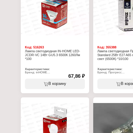
Класс энергоэффективно
Угол рассеивания: 270 г
Цветопередача: 80-89 R
Код:
516263
Код:
355388
Лампа светодиодная IN-HOME LED-
Лампа светодиодная П
JCDR-VC 14Вт GU5.3 6500К 1260Лм
Standard 25Вт E27 A65
*100
свет (6500К) *10/100
Характеристики:
Характеристики:
Бренд: inHOME
Бренд: Прогресс
67,86 ₽
Тип товара: Лампа
Артикул: 55066-25
Вид: светодиодная
Серия: "Standard"
Модель: LED-JCDR-VC
Тип товара: Лампа
В корзину
В корз
Особенность: софит
Вид: светодиодная
Мощность: 14 Вт
Модель: A65
Цоколь: GU5.3
Мощность: 25 Вт
Температура свечения: 6500 К
Цоколь: Е27
Световой поток: 1260 Лм
Температура свечения: 
Форма: отражатель
Световой поток: 2500 Л
Высота: 53 мм
Форма: грушевидная
Диаметр: 50 мм
Диапазон рабочих темпе
Напряжение: 230 В
+40 С
Степень защиты: IP20
Напряжение: 180-250 В
Цвет колбы: матовый
Цвет колбы: матовый
Класс энергоэффективности: А+
Класс энергоэффективно
Угол рассеивания: 270 г
Цветопередача: 80-89 R