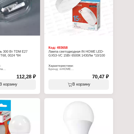
Код:
493658
ь 300 Вт TDM E27
Лампа светодиодная IN HOME LED-
T68, 0024 *84
GX53-VC 15Вт 6500К 1430Лм *10/100
:
Характеристики:
па
Бренд: inHOME
ия
Тип товара: Лампа
оизлучатель
112,28 ₽
Вид: светодиодная
70,47 ₽
Вт
Модель: LED-GX53-VC
Мощность: 15 Вт
В корзину
В корзину
Цоколь: GX53
Температура свечения: 6500 К
0 В
Световой поток: 1430 Лм
фективности: Е
Форма: таблетка (плоский цилиндр)
зрачный
Высота: 29 мм
Диаметр: 74 мм
Напряжение: 230 В
Степень защиты: IP20
Цвет колбы: матовый
Класс энергоэффективности: А+