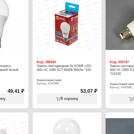
Степень защиты: IP20
Степень защиты:
Цвет колбы: матовый
Цвет колбы: ма
Класс энергоэффективности: А+
Класс энергоэф
белый свет
Код:
308325
Код:
593747
рогресс
Лампа светодиодная IN HOME LED-
Лампа светоди
 яркий белый
A60-VC 10Вт E27 6500К 900Лм *100
A60-VC 25Вт E2
*10/100
Характеристики:
Бренд: inHOME
Характеристики
Тип товара: Лампа
Бренд: inHOME
49,41 ₽
Вид: светодиодная
53,07 ₽
Тип товара: Лам
Модель: LED-A60-VC
Вид: светодиод
Мощность: 10 Вт
Модель: LED-A6
ину
В корзину
Цоколь: Е27
Мощность: 25 В
Температура свечения: 6500 К
Цоколь: Е27
Световой поток: 950 Лм
Температура све
Форма: грушевидная
Световой поток:
Высота: 110 мм
6500 К
Форма: грушеви
Диаметр: 60 мм
м
Высота: 135 мм
Напряжение: 230 В
Диаметр: 65 мм
Степень защиты: IP20
ратур: от -40 до
Напряжение: 23
Цвет колбы: матовый
Степень защиты:
Класс энергоэффективности: А+
Цвет колбы: ма
Класс энергоэф