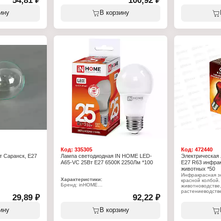
54,81 ₽
100,92 ₽
Вид: светодиодная
Вариация: тепл
Модель: LED-A65-VC
Мощность: 200 
ину
В корзину
Мощность: 30 Вт
Цоколь: Е27
Цоколь: Е27
Напряжение: 22
6500 К
Температура свечения: 4000 К
Цвет колбы: про
м
Световой поток: 2850 Лм
Форма: грушевидная
Высота: 135 мм
Диаметр: 70 мм
Напряжение: 230 В
Степень защиты: IP20
Цвет колбы: матовый
сти: А+
Класс энергоэффективности: А+
Код:
335305
Код:
472440
т Саранск, Е27
Лампа светодиодная IN HOME LED-
Электрическая
A65-VC 25Вт E27 6500К 2250Лм *100
E27 R63 инфрак
животных *50
Инфракрасная з
Характеристики:
красной колбой.
Бренд: inHOME
животноводстве,
Тип товара: Лампа
растениеводств
тель
29,89 ₽
Вид: светодиодная
92,22 ₽
тепловая мощнос
Модель: LED-A65-VC
Идеальна для с
Мощность: 25 Вт
баланса новоро
ину
В корзину
Цоколь: Е27
животных. 100 %
Температура свечения: 6500 К
тепловую. Работ