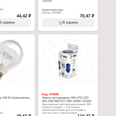
*10/100
:
ric
Характеристики:
3-0021
Бренд: inHOME
па
44,42 ₽
70,47 ₽
Тип товара: Лампа
ия
Вид: светодиодная
Модель: LED-A60-VC
В корзину
В корзину
оизлучатель
Мощность: 20 Вт
Вт
Цоколь: Е27
Температура свечения: 4000 К
чения: 2700 К
Световой поток: 1900 Лм
дная
Форма: грушевидная
Высота: 110 мм
Диаметр: 60 мм
зрачный
Напряжение: 230 В
 90 Ra
Степень защиты: IP20
0 В
Цвет колбы: матовый
Класс энергоэффективности: А+
Код:
475606
ь 200 Вт Калашниково,
Лампа светодиодная ЭРА STD LED
A60-15W-860-E27 15Вт 6000К *10/100
Экономичная светодиодная лампа ЭРА
Серии Стандарт с отличными
:
характеристиками для установки в
па
люстры и все типы бытовых
ия
светильников - потолочные, настольные,