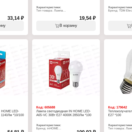
Характеристики:
Характеристики
Тип товара: Лампа
Бренд: TDM Elect
Вид: накаливания
Артикул: SQ034
тель
33,14 ₽
Назначение: для холодильников
19,54 ₽
Тип товара: Лам
Мощность: 15 Вт
Вид: накаливан
Цоколь: Е14
Модель: Т240
ину
В корзину
Форма: шарообразная
Вариация: тепл
Цвет колбы: прозрачный
Мощность: 150 
Цоколь: Е27
Температура све
Форма: грушеви
Высота: 112 мм
Диаметр: 61 мм
Цвет колбы: про
Цветопередача:
Напряжение: 22
Код:
605688
Код:
179642
N HOME LED-
Лампа светодиодная IN HOME LED-
Теплоизлучател
 1140Лм *10/100
A65-VC 30Вт E27 4000К 2850Лм *100
Е27 *100
Характеристики:
Характеристики
Бренд: inHOME
Тип товара: Лам
Тип товара: Лампа
Вид: накаливан