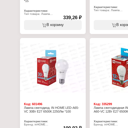
*15
Характеристики:
Тип товара: Лампа
Характеристики:
Вид: накаливания
Тип товара: Лампа
339,26 ₽
Вариация: теплоизлуча
Вид: инфракрасная
Мощность: 200 Вт
Мощность: 250 Вт
Цоколь: Е27
Цоколь: Е27
В корзину
В корз
Напряжение: 220 В
Цветность: красный свет
Цвет колбы: прозрачный
Покрытие колбы: зеркальная
Высота: 18 см
Код:
601496
Код:
335299
Лампа светодиод. IN HOME LED-A65-
Лампа светодиодная I
VC 30Вт E27 6500К 2250Лм *100
A60-VC 12Вт E27 6500К
Характеристики:
Характеристики:
Бренд: inHOME
Бренд: inHOME
Тип товара: Лампа
Тип товара: Лампа