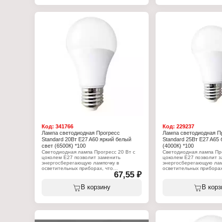
Цоколь: Е27
Световой поток: 750 Лм
Форма: грушевидная
Высота: 93 мм
Диаметр: 50 мм
Цвет колбы: прозрачный
Напряжение: 230 В
Класс энергоэффективности: Е
Упаковка: цветная коробка
Код:
341766
Код:
229237
Лампа светодиодная Прогресс
Лампа светодиодная П
Standard 20Вт E27 A60 яркий белый
Standard 25Вт E27 A65 
свет (6500К) *100
(4000К) *100
Светодиодная лампа Прогресс 20 Вт с
Светодиодная лампа Про
цоколем Е27 позволит заменить
цоколем Е27 позволит 
энергосберегающую лампочку в
энергосберегающую лам
осветительных приборах, что
осветительных приборах
67,55 ₽
значительно сэкономит ваши денежные
значительно сэкономит
средства.
средства.
В корзину
В корз
Характеристики:
Характеристики:
Бренд: Прогресс
Бренд: Прогресс
Артикул: 55066-20
Артикул: 55046-25
Серия: "Standard"
Серия: "Standard"
Тип товара: Лампа
Тип товара: Лампа
Вид: светодиодная
Вид: светодиодная