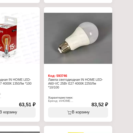
икроимпульсов. Не
Мощность: 20 Вт
илизаторы напряжения –
Цоколь: Е27
 даже при пониженном
Температура свечения: 4000 К
новенно включается и
Световой поток: 2000 Лм
инимум пульсаций
Форма: грушевидная
пактные размеры
Диапазон рабочих температур: от -40 до
нспортировки и
+40 С
 Используется только с
Напряжение: 180-250 В
околями (не с
Цвет колбы: матовый
Класс энергоэффективности: А
Угол рассеивания: 270 градусов
:
Цветопередача: 80-89 Ra
па
ная
оизлучатель
еркальная
т
кальный
0 В
меры: 60х60х105 мм
Код:
593746
одная IN HOME LED-
Лампа светодиодная IN HOME LED-
7 4000К 1350Лм *100
A60-VC 25Вт E27 4000К 2250Лм
*10/100
:
Характеристики:
па
Бренд: inHOME
ная
63,51 ₽
83,52 ₽
Тип товара: Лампа
0-VC
Вид: светодиодная
т
Модель: LED-A60-VC
В корзину
В корзину
Мощность: 25 Вт
чения: 4000 К
Цоколь: Е27
 1430 Лм
Температура свечения: 4000 К
дная
Световой поток: 2250 Лм
Форма: грушевидная
Высота: 135 мм
0 В