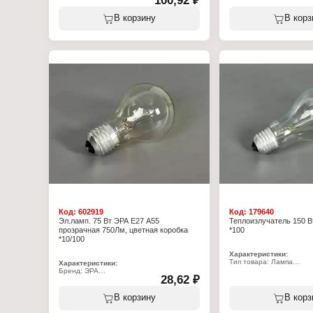
100,92 ₽
Вид: светодиодная
Вид: светодиодная
Модель: LED-A65-VC
Модель: LED-A60-VC
В корзину
В корз
Мощность: 30 Вт
Мощность: 12 Вт
Цоколь: Е27
Цоколь: Е27
Температура свечения: 6500 К
Температура свечения: 
Световой поток: 2850 Лм
Световой поток: 1140 Л
Форма: грушевидная
Форма: грушевидная
Высота: 135 мм
Высота: 110 мм
Диаметр: 70 мм
Диаметр: 60 мм
Напряжение: 230 В
Напряжение: 230 В
Степень защиты: IP20
Степень защиты: IP20
Цвет колбы: матовый
Цвет колбы: матовый
Класс энергоэффективности: А+
Класс энергоэффективно
Код:
602919
Код:
179640
Эл.ламп. 75 Вт ЭРА E27 А55
Теплоизлучатель 150 В
прозрачная 750Лм, цветная коробка
*100
*10/100
Характеристики:
Тип товара: Лампа
Характеристики:
Вид: накаливания
Бренд: ЭРА
28,62 ₽
Вариация: теплоизлуча
Артикул: Б0071111
Мощность: 150 Вт
Тип товара: Лампа
Цоколь: Е27
Вид: накаливания
В корзину
В корз
Напряжение: 220 В
Модель: А55
Цвет колбы: прозрачный
Мощность: 75 Вт