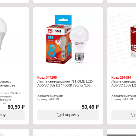
Световой поток: 2380 Лм
скачков сети, м
Форма: грушевидная
требуются стаб
Высота: 135 мм
лампа работает
Диаметр: 65 мм
напряжении. Мг
Напряжение: 230 В
нагревается. М
Степень защиты: IP20
освещения. Ком
Цвет колбы: матовый
(удобно при тра
Класс энергоэффективности: А+
использовании).
керамическими ц
пластиковыми!).
Характеристики
Тип товара: Лам
Вид: инфракрас
Модель: R63
Вариация: терм
Особенность: з
Мощность: 60 В
Цоколь: Е27
Цвет колбы: зер
Напряжение: 22
Габаритные раз
Код:
344209
Код:
297084
рогресс
Лампа светодиодная IN HOME LED-
Лампа светоди
белый свет
A60-VC 8Вт E27 4000К 720Лм *100
A60-VC 15Вт E2
гресс 25 Вт с
Характеристики:
Характеристики
заменить
Бренд: inHOME
Бренд: inHOME
почку в
Тип товара: Лампа
Тип товара: Лам
, что
80,50 ₽
Вид: светодиодная
50,46 ₽
Вид: светодиод
 ваши денежные
Модель: LED-A60-VC
Модель: LED-A6
Мощность: 8 Вт
Мощность: 15 В
ину
В корзину
Цоколь: Е27
Цоколь: Е27
Температура свечения: 4000 К
Температура све
Световой поток: 760 Лм
Световой поток:
Форма: грушевидная
Форма: грушеви
Высота: 110 мм
Высота: 110 мм
Диаметр: 60 мм
Диаметр: 60 мм
Напряжение: 230 В
Напряжение: 23