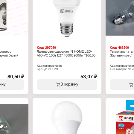
сти: А
радусов
a
Код:
297080
Код:
463200
рогресс
Лампа светодиодная IN HOME LED-
Теплоизлучател
 яркий белый
A60-VC 10Вт E27 4000К 900Лм *10/100
(Калашниково), 
Характеристики:
Характеристики
Бренд: inHOME
Тип товара: Лам
Тип товара: Лампа
Вид: накаливан
80,50 ₽
Вид: светодиодная
53,07 ₽
Вариация: тепл
Модель: LED-A60-VC
Мощность: 300 
Мощность: 10 Вт
Цоколь: Е27
ину
В корзину
Цоколь: Е27
Диаметр: 69 мм
Температура свечения: 4000 К
Длина: 165 мм
Световой поток: 950 Лм
Напряжение: 22
Форма: грушевидная
Класс энергоэф
Высота: 110 мм
Цвет колбы: про
6500 К
Диаметр: 60 мм
м
Напряжение: 230 В
Степень защиты: IP20
ратур: от -40 до
Цвет колбы: матовый
Класс энергоэффективности: А+
сти: А
радусов
a