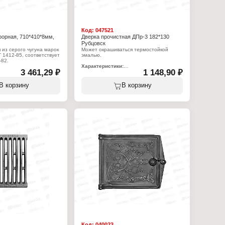
Код:
047521
орная, 710*410*8мм,
Дверка прочистная ДПр-3 182*130
Рубцовск
 из серого чугуна марок
Может окрашиваться термостойкой
1412-85, соответствует
эмалью.
82.
Характеристики:
3 461,29 ₽
1 148,90 ₽
:
Производитель: Агролит
 Балезинский литейный
Тип товара: Дверка
Вариация: прочистная
В корзину
В корзину
та
Модель: ДПр-3
чная
Размер под закладку: 182х130 мм
орок: 2 конфорки
Цвет: некрашеная
Материал: чугун
мер: 710х410х8 мм
Герметичность: негерметичная
ая
Вес: 2,4 кг
Код:
040023