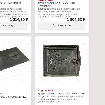
 300*200мм малый
Дверка топочная ДТ-3 250*210
(Рубцовск)
чение колосниковой
Дверка расчитана на использование
влять воздух в область
всех видов твердого топлива,
 отводить золу из топки.
предотвращает выпадени отходов
ешетка во время работы
горения из топочной камеры.
1 214,95 ₽
1 804,62 ₽
одится под воздействием
Возможность установки для открывания
ур, и чугун, из которого
крышки в левую или правую сторону.
жен быть достаточно
В корзину
В корзину
ва. Любые отливки из
Характеристики:
мо изготавливать в
Производитель: Агролит
ствии с технологическим
Тип товара: Дверка
работанным для данного
Вариация: топочная
тья, исключением не
Модель: ДТ-3
иковая решетка - один из
Размер под закладку: 250х210 мм
ентов печной
Габаритный размер: 291х230х67 мм
Цвет: некрашеная
Материал: чугун
:
Вес: 5,1 кг
 Агролит
осник
тка колосниковая
адку: 300х200х30 мм
алый
Код:
413976
2-х
Дверка топочная ДТ-3 250*210 Литком
0*20мм с ребрами ПЦ2-
Предназначена для подачи дров в печь/
камин, предотвращает попадание
угольков и искр в дом.