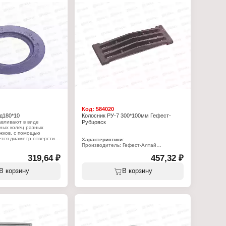
та
чная
льная, усиленная
орок: 2 конфорки
мер: 710х410х12 мм
ая
Код:
584020
д180*10
Колосник РУ-7 300*100мм Гефест-
авливают в виде
Рубцовск
ных колец разных
жков, с помощью
ется диаметр отверстия
Характеристики:
симости от используемой
Производитель: Гефест-Алтай
готовления пищи на
Тип товара: Колосник
а так же цельные
319,64 ₽
Вариация: Решетка колосниковая
457,32 ₽
ним оребрением и без
Модель: РУ-7
Размер под закладку: 300х100 мм
В корзину
В корзину
Вес: 2,45 кг
:
Материал: чугун
 Агролит
форка
унная для плиты
мер: 180х10 мм