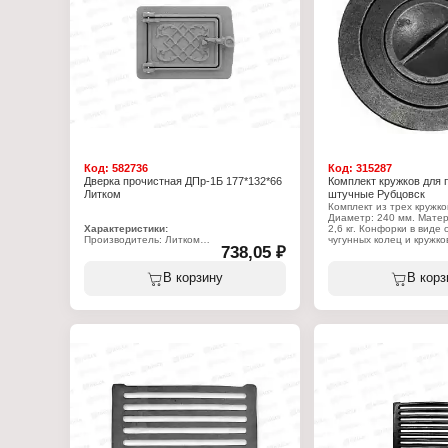
Код:
582736
Код:
315287
Дверка прочистная ДПр-1Б 177*132*66
Комплект кружков для 
Литком
штучные Рубцовск
Комплект из трех кружко
Диаметр: 240 мм. Матери
Характеристики:
2,6 кг. Конфорки в виде
Производитель: Литком
чугунных колец и кружк
738,05 ₽
Тип товара: Дверка
диаметров позволяют р
Вариация: прочистная
размер отверстия в пли
Модель: ДПр-1Б
приготовления пищи. К
В корзину
В корз
Габаритный размер: 177х132х66 мм
подбирается с учётом р
Цвет: некрашеная
используемой посуды.
Материал: чугун
Вес: 1,5 кг
Характеристики:
Размер под закладку: 130x92x36 мм
Производитель: Агроли
Тип товара: Комплект кр
Количество: 3 шт
Диаметр: 240 мм
Материал: чугунные
Вес: 2,6 кг