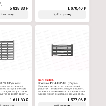
Характеристики:
:
Производитель: Литком
та
Тип товара: Дверка
5 818,83 ₽
1 670,40 ₽
Вариация: топочная
чная
Модель: ДТ-3
льная, с ребрами
В корзину
В корзину
Размер под закладку: 250х210 мм
орок: 2 конфорки
Габаритный размер: 291х230х67 мм
мер: 710х410х20 мм
Цвет: некрашеная
ая
Материал: чугун
Вес: 4,61 кг
Дизайн: в ассортименте
Код:
160885
300*300 Рубцовск
Колосник РУ-4 400*200 Рубцовск
чение колосниковой
Основное назначение колосниковой
влять воздух в область
решетки – доставлять воздух в область
 отводить золу из топки.
горения, а также отводить золу из топки.
ешетка во время работы
Колосниковая решетка во время работы
одится под воздействием
печи всегда находится под воздействием
ур, и чугун, из которого
1 611,83 ₽
высоких температур, и чугун, из которого
1 577,06 ₽
жен быть достаточно
она отлита, должен быть достаточно
ва. Любые отливки из
высокого качества. Любые отливки из