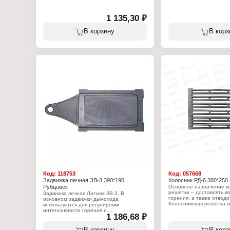
Характеристики:
Характеристики:
Производитель: Балезинский литейный
Производитель: Балези
завод
завод
1 135,30 ₽
Тип товара: Колосник
Тип товара: Плита
Вариация: Решетка колосниковая
Назначение: печная
В корзину
В корз
Модель: РД-6
Количество конфорок: 1
Габаритный размер: 380х250 мм
Модель: П1-2
Цвет: некрашеная
Габаритный размер: 71
Материал: чугун
Цвет: некрашеная
Вес: 6,5 кг
Материал: чугун
Вес: 20,4 кг
Код:
118753
Код:
057668
Задвижка печная ЗВ-3 390*190
Колосник РД-6 380*250 
Рубцовск
Основное назначение к
решетки – доставлять во
Задвижка печная Литком ЗВ-3. В
горения, а также отводит
основном задвижки дымохода
Колосниковая решетка в
используются для регулировки
печи всегда находится 
интенсивности горения и
1 186,68 ₽
высоких температур, и ч
тепловыделения. Чаще всего задвижки
она отлита, должен быт
устанавливают в начале трубы отвода
высокого качества. Любы
дыма. Изготавливаются