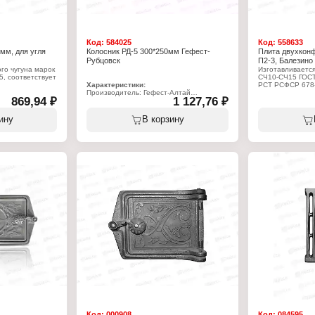
Код:
584025
Код:
558633
мм, для угля
Колосник РД-5 300*250мм Гефест-
Плита двухконф
Рубцовск
П2-3, Балезино
го чугуна марок
Изготавливается
, соответствует
СЧ10-СЧ15 ГОСТ 
Характеристики:
РСТ РСФСР 678-
Производитель: Гефест-Алтай
869,94 ₽
1 127,76 ₽
Тип товара: Колосник
Характеристики
нский литейный
Вариация: Решетка колосниковая
Производитель:
Модель: РД-5
завод
ину
В корзину
Размер под закладку: 300х250 мм
Тип товара: Пли
сниковая
Вес: 5,7 кг
Назначение: пе
Материал: чугун
Количество конф
0х200х30 мм
Модель: П2-3
Габаритный раз
Цвет: некрашен
Материал: чугун
Вес: 19,9 кг
Код:
000908
Код:
084595