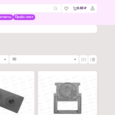
0.00
₽
нтакты
Прайс-лист
50