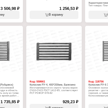
печи всегда находится под воздействием
Характеристики
нский литейный
высоких температур, и чугун, из которого
Тип товара: Пли
она отлита, должен быть достаточно
3 506,98 ₽
1 256,53 ₽
Модель: ПЦ2-3
высокого качества. Любые отливки из
Назначение: пе
чугуна необходимо изготавливать в
Конструкция: це
ину
В корзину
 конфорка
строгом соответствии с технологическим
Количество конф
процессом, разработанным для данного
Габаритный раз
0х410х8 мм
вида печного литья, исключением не
Цвет: некрашен
является колосниковая решетка - один из
Материал: чугун
важнейших элементов печной
Вес: 25 кг
фурнитуры.
Характеристики:
Производитель: Агролит
Тип товара: Колосник
Вариация: Решетка колосниковая
Модель: РУ-3
Размер под закладку: 350х200х30 мм
Вес: 5,45 кг
Код:
558661
Код:
118756
(Рубцовск)
Колосник РУ-4, 400*200мм, Балезино
Колосник РУ-6 
олосниковой
Изготавливается из серого чугуна марок
Основное назна
здух в область
СЧ10-СЧ15 ГОСТ 1412-85, соответствует
решетки – доста
ь золу из топки.
РСТ РСФСР 678-82
горения, а также
о время работы
Колосниковая р
под воздействием
Характеристики:
печи всегда нах
угун, из которого
1 735,85 ₽
Производитель: Балезинский литейный
929,23 ₽
высоких температ
ь достаточно
завод
она отлита, дол
е отливки из
Тип товара: Колосник
высокого качест