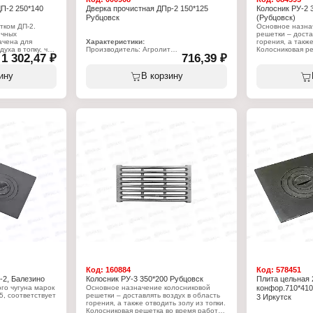
П-2 250*140
Дверка прочистная ДПр-2 150*125
Колосник РУ-2
Рубцовск
(Рубцовск)
тком ДП-2.
Основное назна
ечных
решетки – доста
ачена для
Характеристики:
горения, а также
уха в топку, что
Производитель: Агролит
Колосниковая р
1 302,47 ₽
716,39 ₽
овку горения
Тип товара: Дверка
печи всегда нах
х пределах. На
Вариация: прочистная
высоких температ
зи для плавной
Модель: ДПр-2
она отлита, дол
ину
В корзину
духа. Иногда
Размер под закладку: 150х125 мм
высокого качест
ается с
Цвет: некрашеная
чугуна необходи
Материал: чугун
строгом соответ
Герметичность: негерметичная
процессом, раз
Вес: 1,88 кг
вида печного ли
т
является колосн
важнейших элем
я
фурнитуры.
мм
Характеристики
60х67 мм
Производитель:
Тип товара: Кол
Вариация: Реше
Модель: РУ-2
Размер под закл
Вес: 4,6 кг
Особенность: м
Код:
160884
Код:
578451
-2, Балезино
Колосник РУ-3 350*200 Рубцовск
Плита цельная 
го чугуна марок
Основное назначение колосниковой
конфор.710*41
, соответствует
решетки – доставлять воздух в область
3 Иркутск
горения, а также отводить золу из топки.
Колосниковая решетка во время работы