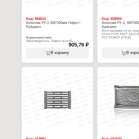
Код:
584015
Код:
558656
Колосник РУ-2 300*200мм Гефест-
Колосник РУ-2, 300*200
Рубцовск
Балезино
Изготавливается из серо
СЧ10-СЧ15 ГОСТ 1412-85
Характеристики:
РСТ РСФСР 678-82
Производитель: Гефест-Алтай
905,76 ₽
Тип товара: Колосник
Характеристики:
Вариация: Решетка колосниковая
Производитель: Балези
Модель: РУ-2
завод
В корзину
В корз
Размер: 300х200 мм
Тип товара: Колосник
Цвет: некрашеный
Вариация: Решетка коло
Материал: чугун
Модель: РУ-2
Вес: 4,6 кг
Габаритный размер: 30
Цвет: некрашеная
Материал: чугун
Вес: 4,5 кг
Код:
413981
Код:
047470