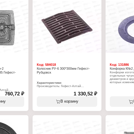
Тип товара: Пли
0х20 мм
Назначение: пе
Конструкция: це
Модель: П2-3
Количество конф
Габаритный раз
Цвет: некрашен
Материал: чугун
Вес: 23,5 кг
Код:
584018
Код:
131886
р-2
Колосник РУ-6 300*300мм Гефест-
Конфорка К№2 
35 Гефест-
Рубцовск
Конфорки изгот
отдельных чугун
диаметров и кру
которых изменя
Характеристики:
в плите (в зави
Производитель: Гефест-Алтай
посуды) для при
Тип товара: Колосник
-Алтай
открытом огне, 
760,72 ₽
Вариация: Решетка колосниковая
1 330,52 ₽
конфорки с ниж
Модель: РУ-6
него.
Размер под закладку: 300х300 мм
ину
В корзину
Вес: 6,3 кг
9х151х66 мм
Характеристики
Материал: чугун
Производитель:
Тип товара: кон
50х125х35 мм
Назначение: чуг
Модель: К№2
Габаритный раз
Вес: 0,9 кг