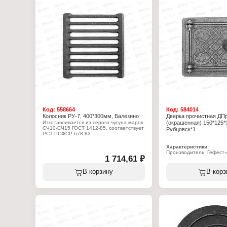
Модель: К№1
Габаритный размер: 12
Вес: 0,54 кг
Код:
558664
Код:
584014
Колосник РУ-7, 400*300мм, Балезино
Дверка прочистная ДП
Изготавливается из серого чугуна марок
(окрашенная) 150*125*
СЧ10-СЧ15 ГОСТ 1412-85, соответствует
Рубцовск*1
РСТ РСФСР 678-83
Характеристики:
Характеристики:
Производитель: Балезинский литейный
Производитель: Гефест
завод
1 714,61 ₽
Тип товара: Дверка
Тип товара: Колосник
Вариация: прочистная
Вариация: Решетка колосниковая
Модель: ДПр-2
В корзину
В корз
Модель: РУ-7
Габаритный размер: 17
Габаритный размер: 400х300х30 мм
Цвет: окрашенная
Цвет: некрашеная
Материал: чугун
Материал: чугун
Размер под закладку: 1
Вес: 9 кг
Вес: 1,88 кг