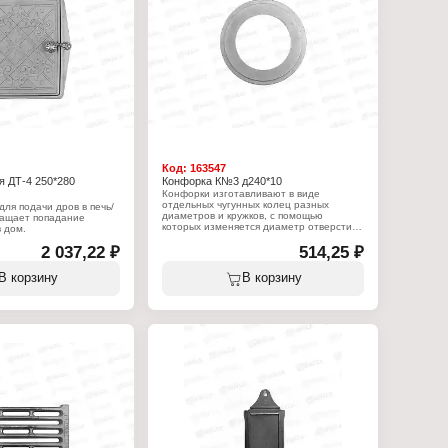
Код:
163547
я ДТ-4 250*280
Конфорка К№3 д240*10
Конфорки изготавливают в виде
отдельных чугунных колец разных
ля подачи дров в печь/
диаметров и кружков, с помощью
ращает попадание
которых изменяется диаметр отверстия
в дом.
в плите (в зависимости от используемой
2 037,22 ₽
посуды) для приготовления пищи на
514,25 ₽
:
открытом огне, а так же цельные
 Агролит
конфорки с нижним оребрением и без
рка
В корзину
В корзину
него.
чная
Характеристики:
адку: 250x280x36 мм
Производитель: Агролит
мер: 291x296x67 мм
Тип товара: конфорка
Назначение: чугунная для плиты
герметичная
Модель: К№3
Габаритный размер: 240х10 мм
Вес: 1,3 кг