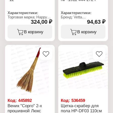
Характеристики:
Характеристики:
Торговая марка: Happy
Бренд: Vetta
324,00 ₽
94,63 ₽
Panda
Артикул: NP-1911
Артикул/Модель: НР-
Модель: Эконом
М03
Тип товара: Насадка для
В корзину
В корзину
Тип товара: Швабра
швабры
Комплектация: с
Назначение: для мытья
насадкой из микрофибры
пола
"Лапша"
Размер: 40х10 см
Назначение: для мытья
Материал: микрофибра,
пола
букли
Длина ручки: 120 см
Материал ручки: металл,
полипропилен
Тип ручки: не
телескопическая
Размер насадки: 40х10
см
Код:
445892
Код:
536459
Веник "Сорго" 2-х
Щетка-скрабер для
прошивной Люкс
пола HP-DF03 110см