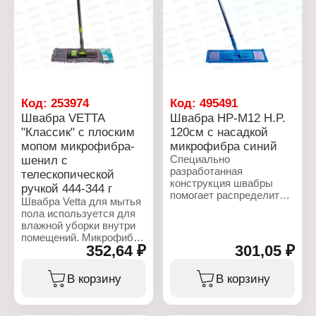
Код:
253974
Код:
495491
Швабра VETTA
Швабра HP-M12 H.P.
"Классик" с плоским
120см с насадкой
мопом микрофибра-
микрофибра синий
шенил с
Специально
разработанная
телескопической
конструкция швабры
ручкой 444-344 г
помогает распределить
Швабра Vetta для мытья
давление на всю
пола используется для
платформу. Платформа
влажной уборки внутри
швабры в месте
помещений. Микрофибра
крепления к рукоятке
352,64 ₽
301,05 ₽
отлично впитывает
имеет шарнирную
влагу. Телескопическая
конструкцию, благодаря
ручка позволяет легко
В корзину
В корзину
чему швабру можно
настроить комфортную
удерживать под любым
высоту. Швабра не
углом к полу. Подходят
оставляет разводов,
насадки: HP-RM06, HP-