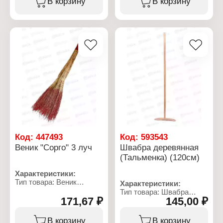
В корзину
В корзину
Модель: "Усиленная"
Форма: круглая
Количество рядов: 9
рядов
Количество колец: 7
колец
Длина: около 140 см
Материал щетины:
полиппропилен
Материал черенка:
береза
Код:
447493
Код:
593543
Веник "Сорго" 3 луч
Швабра деревянная
(Тальменка) (120см)
Характеристики:
Тип товара: Веник
Характеристики:
Назначение: для уборки
Тип товара: Швабра
Размер: 70х28 см
171,67 ₽
145,00 ₽
Назначение: для мытья
Материал: сорго
пола
Вариация: 3-х лучевой
Материал: дерево
В корзину
В корзину