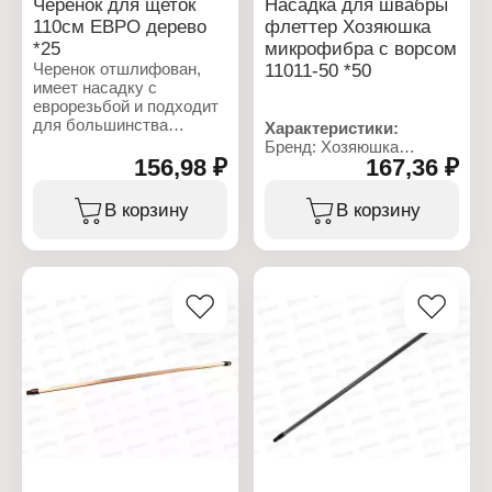
Черенок для щеток
Насадка для швабры
110см ЕВРО дерево
флеттер Хозяюшка
*25
микрофибра с ворсом
Черенок отшлифован,
11011-50 *50
имеет насадку с
еврорезьбой и подходит
для большинства
Характеристики:
изделий. Оснащён
Бренд: Хозяюшка
подвесом для удобного
156,98 ₽
167,36 ₽
Тип товара: Насадка для
хранения.
швабры
Назначение: для мытья
В корзину
В корзину
Характеристики:
пола
Торговая марка:
Тип швабры: флеттер
Мультипласт
Размер: 40х11 см
Артикул: MPG1516
Материал: микрофибра с
Тип товара: Черенок
ворсом
Назначение: для швабры
Габаритные размеры:
и щетки
185х300х25 мм
Модель: "Евро"
Материал: дерево,
полипропилен
Длина: 110 см
Диаметр: 20 мм