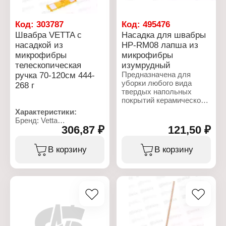
Код:
303787
Код:
495476
Швабра VETTA с
Насадка для швабры
насадкой из
HP-RM08 лапша из
микрофибры
микрофибры
телескопическая
изумрудный
ручка 70-120см 444-
Предназначена для
уборки любого вида
268 г
твердых напольных
покрытий керамической
плитки и ламината,
Характеристики:
паркета или линолеума.
Бренд: Vetta
В сухом виде накладка
306,87 ₽
121,50 ₽
Тип товара: Швабра
соберет пыль, пух,
Комплектация: с
волосы. Частички
насадкой из микрофибры
В корзину
В корзину
загрязнений
Назначение: для мытья
притягиваются к насадке
пола
во время работы. Пыль
Длина ручки: 70-120 см
не разлетается,
Тип ручки:
держится в структуре
телескопическая
ворса. Идеально
Материал ручки:
подходит для
полипропилен,
владельцев домашних
конструкционная сталь
животных. Подходит для
Размер насадки: 40х10