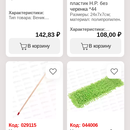
пластик H.P. без
черенка *44
Характеристики:
Размеры: 24х7х7см;
Тип товара: Веник
материал: полипропилен.
Назначение: для уборки
Модель: "Люкс"
Характеристики:
Ширина: 25-30 см
142,83 ₽
108,00 ₽
Торговая марка: Happy
Материал: сорго
Panda
Конструкция: 2-х
Артикул/Модель: HP-
В корзину
В корзину
прошивной
DF03
Тип товара: Щетка для
пола
Комплектация: без
черенка
Размер: 24х7х7 см
Материал: полипропилен
Цвет: черный
Код:
029115
Код:
044006