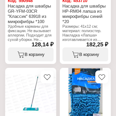
Код:
550548
Код:
453710
Размер насадки: 43х12
Насадка для швабры
Насадка для швабры
см
Тип уборки: сухая и
GR-YFM-03CR
HP-RM04 лапша из
влажная уборка
"Классик" 63918 из
микрофибры синий
Цвет: серый
микрофибры *100
*20
Удобные карманы для
Размеры: 41х12 см;
фиксации. Не вызывает
материал: полиэстер.
аллергии. Подходит для
Накладка «Лапша»
сухой уборки. Не
изготавливается из
128,14 ₽
182,25 ₽
оставляет ворс и
плотной микрофибры,
разводы.
обладающей
великолепной
В корзину
В корзину
Характеристики:
впитываемостью. При
Бренд: Garnet
этом использование
Артикул: 63918
этого материала
Тип товара: Насадка для
исключает вероятность
швабры
механического
Модель: GR-YFM-03CR
повреждения напольного
"Классик"
покрытия.
Применение: для
Предназначена для
плоской швабры
уборки любого вида
Материал: микрофибра
твердых напольных
шениль
покрытий керамической
Способ крепления
плитки и ламината,
насадки: 2 кармана
паркета или линолеума.
Вес: 80 г
В сухом виде накладка