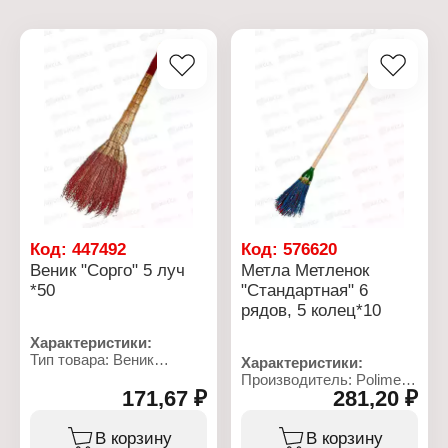
Код:
447492
Код:
576620
Веник "Сорго" 5 луч
Метла Метленок
*50
"Стандартная" 6
рядов, 5 колец*10
Характеристики:
Тип товара: Веник
Характеристики:
Назначение: для уборки
Производитель: Polimer
Размер: 86х20 см
171,67 ₽
281,20 ₽
Торговая марка:
Материал: сорго
Метленок
Вариация: 5-ти лучевой
Тип товара: Метла
В корзину
В корзину
Модель: "Стандартная"