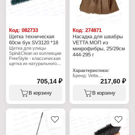
Код:
082733
Код:
274871
Щетка техническая
Насадка для швабры
60см бук SV3120 *18
VETTA МОП из
Щетка для улицы
микрофибры, 25/29см
Spin&Clean из коллекции
444-295 г
FreeStyle - классическая
щетка из натурального
бука. Щетка длиной 60
Характеристики:
см с легкостью очистит
Бренд: Vetta
большие площади.
705,14 ₽
217,60 ₽
Артикул: 444-295
Корпус щетки Spin&Clean
Тип товара: Насадка для
сделан из натурального
швабры
В корзину
В корзину
бука специальной
Назначение: для мытья
сушки, поэтому щетке не
пола
страшны никакие
Размер: 25х29 см
испытания. Щетка может
Материал: микрофибра
использоваться как в
Вариация: МОП
помещении, так и на
улице. Щетина жесткая,
набита плотно под