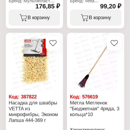
Бренд: Мультипласт
Бренд: Vetta
176,85 ₽
99,20 ₽
Модель: Эконом
Артикул: 444-363
Тип товара: Черенок
Тип товара: Насадка для
Назначение: для щеток
швабры
В корзину
В корзину
Размер: 120 см
Назначение: для мытья
Материал: дерево
пола
Диаметр: 20 мм
Размер: 10х40 см
Материал: микрофибра
"Лапша"
Код:
387822
Код:
576619
Насадка для швабры
Метла Метленок
VETTA из
"Бюджетная" 4ряда, 3
микрофибры, Эконом
кольца*10
Лапша 444-369 г
Характеристики: