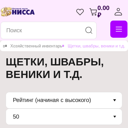
0.00
₽
ров
Хозяйственный инвентарь
Щетки, швабры, веники и т.д.
ЩЕТКИ, ШВАБРЫ,
ВЕНИКИ И Т.Д.
Рейтинг (начиная с высокого)
50