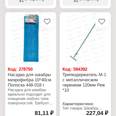
Высота: 120 см
Код:
278750
Код:
594392
Насадка для швабры
Тряпкодержатель М-1
микрофибра 10*40см
с металлическим
Полоска 448-018 г
черенком 120мм Реж
Насадка для швабры
*10
идеально подходит для
очищения любого типа
поверхностей. Требует
Характеристики:
меньше усилий при
Тип товара: Швабра
уборке, а также быстро
81,11 ₽
227,04 ₽
Вариация: