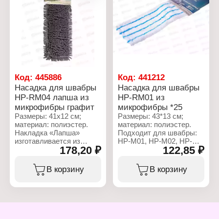
Бренд: Акор
Артикул: 100-200
Тип товара: Щетка
Вариация: сметка
Количество рядов: 3-х
рядная
Материал ручки:
деревянная ручка
Размер упаковки:
Код:
445886
Код:
441212
25х80х290 мм
Насадка для швабры
Насадка для швабры
HP-RM04 лапша из
HP-RM01 из
микрофибры графит
микрофибры *25
Размеры: 41х12 см;
Размеры: 43*13 см;
материал: полиэстер.
материал: полиэстер.
Накладка «Лапша»
Подходит для швабры:
изготавливается из
HP-M01, HP-M02, HP-
178,20 ₽
122,85 ₽
плотной микрофибры,
M05
обладающей
Насадка предназначена
великолепной
для сухой и влажной
В корзину
В корзину
впитываемостью. При
уборки гладких
этом использование
поверхностей, таких как
этого материала
пол, стены и потолок.
исключает вероятность
Идеальна для мытья
механического
линолеума, паркета,
повреждения напольного
ламината, мраморного и