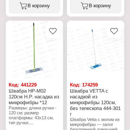
Вес насадки: 85 г
Материал:
телескопическим
В корзину
В корзину
Материал: пластик
металлопластик
черенком из
Размер насадки: 41х12
Длина: 110 см
нержавеющей стали
см
Диаметр: 20 мм
сделает уборку быстрой
Цвет: серый
Особенность:
и легкой! Оптимальная
особопрочный
высота черенка 120 см
минимизирует
напряжение в области
спины. Крепление с
вращающейся головкой
подходит для уборки
труднодоступных мест, а
качественная насадка из
микрофибры
эффективно
справляется с
загрязнениями. Теперь
Код:
441229
Код:
174259
уборка будет приносить
Швабра HP-M02
Швабра VETTA с
удовольствие!
120см H.P. насадка из
насадкой из
микрофибры *12
микрофибры 120см,
Характеристики:
Бренд: Vetta
Размеры: длина ручки -
без телескопа 444-301
Тип товара: Швабра
120 см; размер
г
Комплектация: с
платформы: 43х13 см,
Швабра Vetta с мопом из
насадкой из микрофибры
тип ручки:
микрофибры — залог
(букли)
нетелескопическая;
безупречной домашней