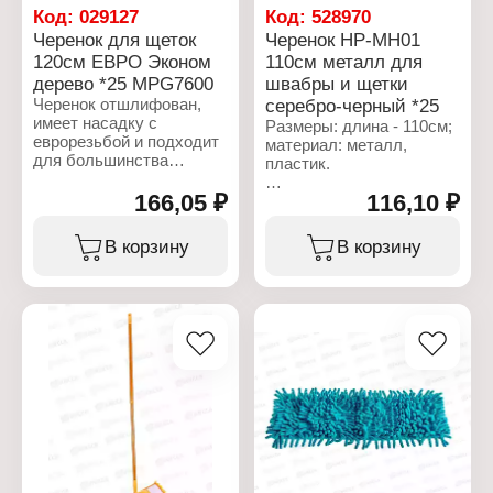
Код:
029127
Код:
528970
Черенок для щеток
Черенок HP-MH01
120см ЕВРО Эконом
110см металл для
дерево *25 MPG7600
швабры и щетки
Черенок отшлифован,
серебро-черный *25
имеет насадку с
Размеры: длина - 110см;
еврорезьбой и подходит
материал: металл,
для большинства
пластик.
изделий. Оснащён
подвесом для удобного
166,05 ₽
116,10 ₽
Характеристики:
хранения.
Торговая марка: Happy
Panda
В корзину
В корзину
Характеристики:
Артикул/Модель: HP-
Торговая марка:
MH01
Мультипласт
Тип товара: Черенок для
Артикул: MPG7600
швабры
Тип товара: Черенок
Длина: 110 см
Назначение: для швабры
Материал: пластик,
и щетки
металл
Модель: "Евро Эконом"
Цвет: серебро, черный
Материал: дерево,
Диаметр: 20 мм
полипропилен
Длина: 120 см
Диаметр: 20 мм