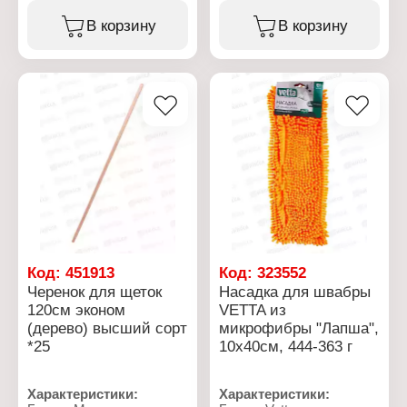
высыхает после
тряпкодержатель
использования. Элемент
Модель: "М-1"
В корзину
В корзину
может использоваться
Материал черенка:
на длинных ручках.
металл
Длина черенка: 120 см
Характеристики:
Материал держателя:
Бренд: Vetta
металл
Артикул: 448-018
Длина держателя: 19 см
Модель: Полоска
Тип товара: Насадка для
швабры
Назначение: для мытья
пола
Размер: 10х40 см
Материал: микрофибра
Цвет: 4 цвета
Код:
451913
Код:
323552
Черенок для щеток
Насадка для швабры
120см эконом
VETTA из
(дерево) высший сорт
микрофибры "Лапша",
*25
10х40см, 444-363 г
Характеристики:
Характеристики: