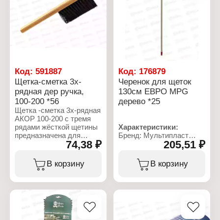
см
полипропилен, ПЭТ
Габаритные размеры:
Особенность: без
440х130х1170 мм
черенка
Длина щетины: 65 мм
Код:
591887
Код:
176879
Щетка-сметка 3х-
Черенок для щеток
рядная дер ручка,
130см ЕВРО MPG
100-200 *56
дерево *25
Щетка -сметка 3х-рядная
АКОР 100-200 с тремя
рядами жёсткой щетины
Характеристики:
предназначена для
Бренд: Мультипласт
74,38 ₽
205,51 ₽
уборки мусора, пыли и
Модель: ЕВРО MPG
паутины с различных
Тип товара: Черенок
поверхностей. Она
Назначение: для щеток
В корзину
В корзину
оснащена удобной
Размер: 130 см
деревянной ручкой,
Материал: дерево
обеспечивающей
комфорт при
использовании.
Характеристики: