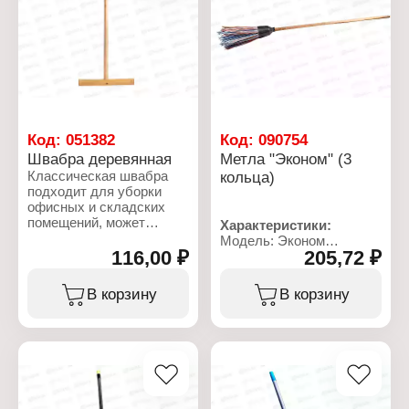
Длина: 150 см
Код:
051382
Код:
090754
Швабра деревянная
Метла "Эконом" (3
Классическая швабра
кольца)
подходит для уборки
офисных и складских
помещений, может
Характеристики:
применяться в домашних
Модель: Эконом
условиях. Изготовлена
116,00 ₽
205,72 ₽
Тип товара: Метла
из дерева.
Назначение: для уборки
Размер: 150 см
В корзину
В корзину
Характеристики:
Материал ручки: дерево
Тип товара: Швабра
Материал ворса:
Назначение: для мытья
полипропилен
пола
Вариация: 3 кольца
Длина ручки: 126 см
Материал: дерево
Размер насадки: 30 см