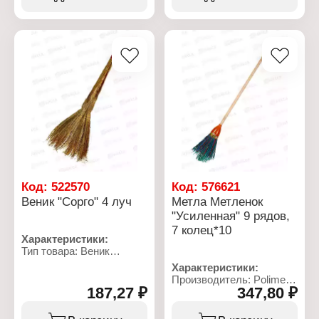
Форма: круглая
Количество рядов: 6
рядов
Количество колец: 5
колец
Длина: около 140 см
Материал щетины:
полиппропилен
Материал черенка:
береза
Код:
522570
Код:
576621
Веник "Сорго" 4 луч
Метла Метленок
"Усиленная" 9 рядов,
7 колец*10
Характеристики:
Тип товара: Веник
Назначение: для уборки
Характеристики:
Материал: сорго
Производитель: Polimer
Вариация: 4-х лучевой
187,27 ₽
347,80 ₽
Торговая марка:
Метленок
Тип товара: Метла