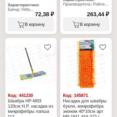
Производитель: Polimer
Характеристики:
Торговая марка:
Бренд: Vetta
Метленок
72,38 ₽
263,44 ₽
Артикул: 444-369
Тип товара: Метла
Тип товара: Насадка для
Модель: "Бюджетная"
швабры
В корзину
В корзину
Форма: круглая
Назначение: для мытья
Количество рядов: 4
пола
ряда
Модель: "Лапша"
Количество колец: 3
Материал: микрофибра
кольца
Размер: 10х40 см
Длина: около 140 см
Цвет: в ассортименте
Материал щетины:
Крепление: на липучке
полиппропилен
Вес насадки: 50 г
Материал черенка:
береза
Код:
441230
Код:
145871
Швабра HP-M03
Насадка для швабры
120см H.P. насадка из
букли, микрофибра
микрофибры лапша
эконом 40*10см арт
*12
NP-1911 444-272 г