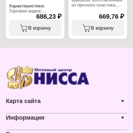
из прочного пластика,
Характеристики:
устойчивого к
Торговая марка:
температурным
686,23 ₽
669,76 ₽
СибПолимер
перепадам. Благодаря
Тип товара: Туалет
сквозному широкому
дачный
В корзину
В корзину
корпусу туалет не
Цвет: серебристый
засоряется и пачкается
по минимуму. Основание
туалета крепится к полу
и легко снимается при
необходимости очистки
выгребной ямы
Характеристики:
Производитель: ЗПИ
Альтернатива
Артикул: М6373
Тип товара: Туалет
дачный
Карта сайта
Размеры изделия
(ДхШхВ): 470х410х390
мм
Габаритные размеры:
Информация
470х410х390 мм