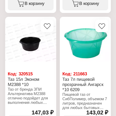
Цвет: в ассортименте
горловине в него удобно
В корзину
В корзину
Материал: полипропилен
наливать воду, так-же
Габаритный размер:
сбоку расположено
260х242х220 мм
отверстие для слива. На
стенке изделия есть
специальная шкала, для
определения уровня
воды.
Характеристики:
Производитель: ЗПИ
Альтернатива
Артикул: М6463
Тип товара: Бак
Назначение: для душа
Объем: 150 л
Форма: квадратный
Код:
320515
Код:
211663
Материал: пластик
Таз 15л Эконом
Таз 7л пищевой
Цвет: черный
М2388 *10
прозрачный Ангарск
Габаритные размеры:
Таз от бренда ЗПИ
*10 6209
501х501х660 мм
Альтернатива М2388
Пищевой таз от
отлично подойдет для
СибПолимер, объемом 7
выполнения любых
литров, предназначен
хозяйственных целей.
для любых бытовых
Таз устойчив к
147,03 ₽
143,02 ₽
целей. Выполнен из
используемой при