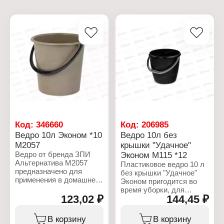
Код:
346660
Код:
206985
Ведро 10л Эконом *10
Ведро 10л без
М2057
крышки "Удачное"
Ведро от бренда ЗПИ
Эконом М115 *12
Альтернатива М2057
Пластиковое ведро 10 л
предназначено для
без крышки "Удачное"
применения в домашнем
Эконом пригодится во
хозяйстве или на
время уборки, для
приусадебном участке.
123,02 ₽
144,45 ₽
транспортировки урожая
Ведро подойдет для
и полива растений.
хранения и
Прочный, толстый и
В корзину
В корзину
транспортировки воды и
износостойкий пластик