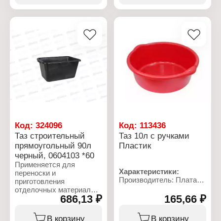
Форма: овальный
крышки
Материал: полиэтилен
Материал: полиэтилен
Объем: 25 л
Объем: 12 л
Габаритные размеры:
Габаритные размеры:
600х400х230 мм
330х330х300 мм
Код:
324096
Код:
113436
Таз строительный
Таз 10л с ручками
прямоугольный 90л
Пластик
черный, 0604103 *60
Применяется для
Характеристики:
переноски и
Производитель: Платар
приготовления
Тип товара: Таз
отделочных материалов.
Конструкция: с ручками
686,13 ₽
165,66 ₽
Изготовлен из
Объем: 10 л
ударопрочного пластика,
Материал: пластик
обеспечивающего
В корзину
В корзину