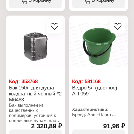
Материал: полиэтилен
Артикул: М135К
Объем: 12 л
Тип товара: Ведро
Габаритные размеры:
Объем: 5 л
420х400х160 мм
Комплектация: с
крышкой
Габаритные размеры:
220х220х225 мм
Код:
353768
Код:
581168
Бак 150л для душа
Ведро 5л (цветное),
квадратный черный *2
АП 059
М6463
Бак выполнен из
Характеристики:
качественных
Бренд: Альт-Пласт
полимеров, устойчив к
Артикул: АП 059
солнечным лучам, влаге
Тип товара: Ведро
2 320,89 ₽
91,96 ₽
и перепадам температур.
Объем: 5 л
Благодаря большой