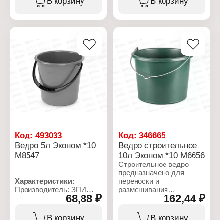
В корзину
В корзину
транспортировки воды и
длительный срок
влажной уборки. Ведро
службы ведра.
оснащено ручкой, для
более удобной
Характеристики:
переноски и
Бренд: Toolberg
взвешивания.
Артикул: 602212
Тип товара: Ведро
Характеристики:
Назначение:
Производитель: ЗПИ
строительное
Альтернатива
Вариация: мерное
Артикул: М7733
Объем: 12 л
Серия: "Эконом"
Материал: пластик
Тип товара: Ведро
Цвет: черное
Объем: 12 л
Габаритные размеры:
Габаритные размеры:
325х325х245 мм
320х300х290 мм
Код:
493033
Код:
346665
Ведро 5л Эконом *10
Ведро строительное
М8547
10л Эконом *10 М6656
Строительное ведро
предназначено для
Характеристики:
переноски и
Производитель: ЗПИ
размешивания
68,88 ₽
162,44 ₽
Альтернатива
строительных
Артикул: М8547
растворов. Ручка
Серия: "Эконом"
металлическая, что
В корзину
В корзину