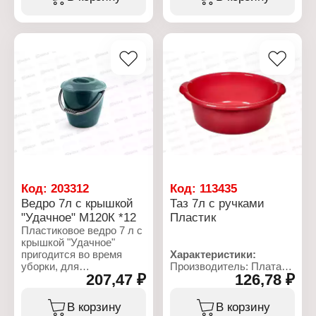
длительный срок
службы.
Характеристики:
Бренд: Toolberg
Артикул: 604103
Тип товара: Таз
Назначение:
строительный
Объем: 90 л
Форма: прямоугольный
Габаритные размеры:
470х790х300 мм
Код:
203312
Код:
113435
Ведро 7л с крышкой
Таз 7л с ручками
"Удачное" М120К *12
Пластик
Пластиковое ведро 7 л с
крышкой "Удачное"
пригодится во время
Характеристики:
уборки, для
Производитель: Платар
207,47 ₽
126,78 ₽
транспортировки урожая
Артикул: 20
и полива растений.
Тип товара: Таз
Прочный, толстый и
Особенность: с ручками
В корзину
В корзину
износостойкий пластик
Цвет: красный