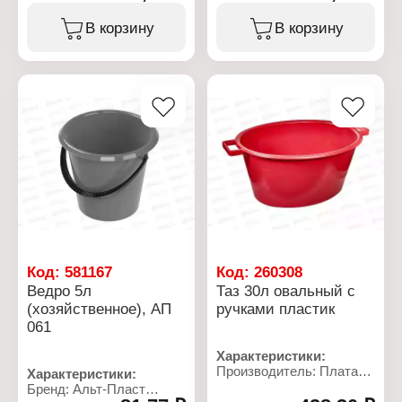
Объем: 26 л
ударопрочного пластика,
Форма: круглый
обеспечивающего
В корзину
В корзину
Дизайн: цветной
длительный срок
Материал: полипропилен
службы ведра.
Габаритный размер:
500х500х200 мм
Характеристики:
Бренд: Toolberg
Артикул: 602220
Тип товара: Ведро
Назначение:
строительное
Вариация: мерное
Объем: 20 л
Цвет: черное
Габаритные размеры:
375х375х300 мм
Код:
581167
Код:
260308
Ведро 5л
Таз 30л овальный с
(хозяйственное), АП
ручками пластик
061
Характеристики:
Производитель: Платар
Характеристики:
Артикул: 27
Бренд: Альт-Пласт
Тип товара: Таз