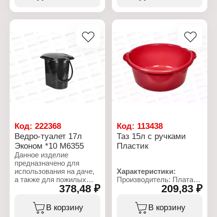
Объем: 3 л
Материал: полиэтилен
Габаритные размеры:
Объем: 20 л
200х200х180 мм
Габаритные размеры:
480х440х210 мм
Код:
222368
Код:
113438
Ведро-туалет 17л
Таз 15л с ручками
Эконом *10 М6355
Пластик
Данное изделие
предназначено для
использования на даче,
Характеристики:
а также для пожилых
Производитель: Платар
378,48 ₽
209,83 ₽
людей. Устойчивое и
Артикул: 23
высокое ведро удобно в
Тип товара: Таз
использовании. Ведро-
Особенность: с ручками
В корзину
В корзину
туалет имеет
Цвет: красный