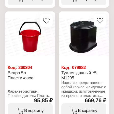
Объем: 10 л
Артикул: М115К
Габаритные размеры:
Тип товара: Ведро
310х310х270 мм
Объем: 10 л
Комплектация: с
крышкой
Габаритные размеры:
280х280х285 мм
Код:
260304
Код:
079882
Ведро 5л
Туалет дачный *5
Пластиковое
М1295
Изделие представляет
собой каркас и сиденье с
Характеристики:
крышкой, изготовленные
Производитель: Платар
из прочного пластика,
95,85 ₽
669,76 ₽
Тип товара: Ведро
устойчивого к
Комплектация: без
температурным
крышки
перепадам. Благодаря
В корзину
В корзину
Материал: пластик
сквозному широкому