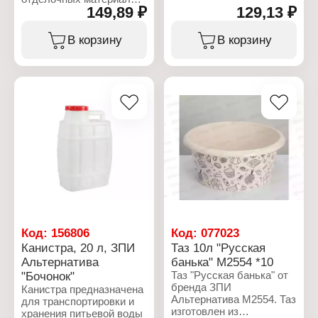
применения в домашнем
149,89 ₽
129,13 ₽
Изготовлено из
хозяйстве или на
ударопрочного пластика,
приусадебном участке.
обеспечивающего
В корзину
В корзину
Ведро подойдет для
длительный срок
сбора грибов, ягод,
службы ведра.
овощей, хранения и
транспортировки воды и
Характеристики:
сыпучих продуктов.
Бренд: Toolberg
Ведро оснащено ручкой,
Артикул: 603212
для более удобной
Тип товара: Ведро
переноски и
Назначение:
взвешивания.
строительное
Вариация: мерное
Характеристики:
Объем: 12 л
Торговая марка:
Габаритные размеры:
СибПолимер
290х290х300 мм
Серия: Колор
Артикул: 6103
Тип товара: Ведро
Код:
156806
Код:
077023
Объем: 7 л
Канистра, 20 л, ЗПИ
Таз 10л "Русская
Материал: пластик
Альтернатива
банька" М2554 *10
Цвет: в ассортименте
Габаритные размеры:
"Бочонок"
Таз "Русская банька" от
260х260х230 мм
бренда ЗПИ
Канистра предназначена
Альтернатива М2554. Таз
для транспортировки и
изготовлен из
хранения питьевой воды