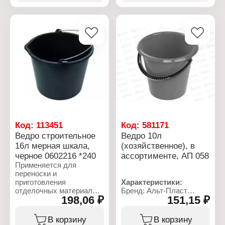
320х320х290 мм
Характеристики:
Цвет: в ассортименте
Производитель: ЗПИ
Материал: полипропилен
Альтернатива
Габаритный размер:
Серия: "Эконом"
280х280х280 мм
Артикул: М6356
Тип товара: Туалет
Вариация: Дачный
Размеры изделия
(ДхШхВ): 470х410х390
мм
Цвет: в ассортименте
Габаритные размеры:
470х410х390 мм
Код:
113451
Код:
581171
Ведро строительное
Ведро 10л
16л мерная шкала,
(хозяйственное), в
черное 0602216 *240
ассортименте, АП 058
Применяется для
переноски и
приготовления
Характеристики:
отделочных материалов.
Бренд: Альт-Пласт
198,06 ₽
151,15 ₽
Изготовлено из
Артикул: АП 058
ударопрочного пластика
Тип товара: Ведро
высокого качества,
Объем: 10 л
В корзину
В корзину
обеспечивающего
Назначение: