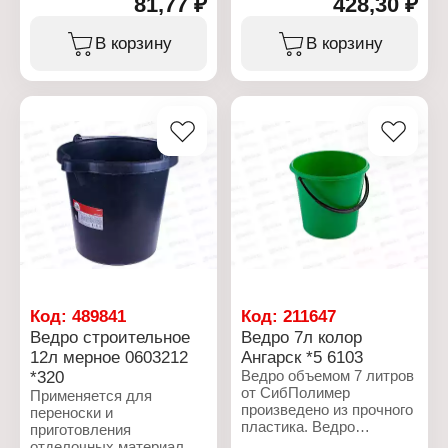
81,77 ₽
428,30 ₽
Артикул: АП 061
Особенность: с ручками
Тип товара: Ведро
Цвет: красный
Объем: 5 л
В корзину
В корзину
Форма: овальный
Назначение:
Материал: полиэтилен
хозяйственное
Объем: 30 л
Материал: полипропилен
Габаритные размеры:
Габаритный размер:
620х420х260 мм
260х242х220 мм
Код:
489841
Код:
211647
Ведро строительное
Ведро 7л колор
12л мерное 0603212
Ангарск *5 6103
*320
Ведро объемом 7 литров
от СибПолимер
Применяется для
произведено из прочного
переноски и
пластика. Ведро
приготовления
предназначено для
отделочных материалов.