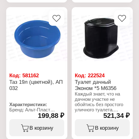
Габаритные размеры:
Объем: 15 л
280х280х230 мм
Габаритные размеры:
340х340х310 мм
Код:
581162
Код:
222524
Таз 19л (цветной), АП
Туалет дачный
032
Эконом *5 М6356
Каждый знает, что на
дачном участке не
Характеристики:
обойтись без простого
Бренд: Альт-Пласт
уличного туалета.
199,88 ₽
521,34 ₽
Артикул: АП 032
Однако на сегодняшний
Тип товара: Таз
день существует
Объем: 19 л
прекрасный способ
В корзину
В корзину
Форма: круглый
сделать его более
Дизайн: цветной
комфортным.