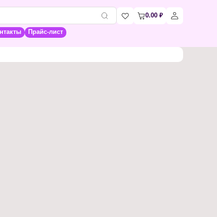
0.00
₽
нтакты
Прайс-лист