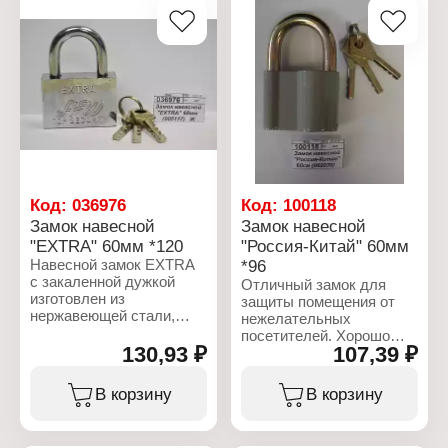
Код:
036976
Код:
100118
Замок навесной
Замок навесной
"EXTRA" 60мм *120
"Россия-Китай" 60мм
Навесной замок EXTRA
*96
с закаленной дужкой
Отличный замок для
изготовлен из
защиты помещения от
нержавеющей стали,
нежелательных
имеет литой корпус
посетителей. Хорошо
шириной 60 мм, на
130,93 ₽
107,39 ₽
работает в любых
корпусе нанесена
климатических
декоративная
условиях. Прочная сталь
В корзину
В корзину
гравировка. В комплекте
и надежный
с замком 3 шт. ключа.
проверенный временем
Навесные замки широко
механизм. Удобная