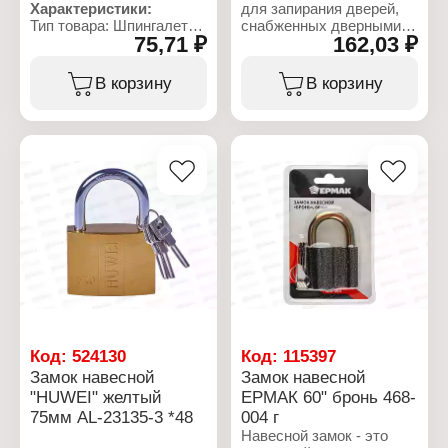
Характеристики:
для запирания дверей,
Тип товара: Шпингалет
снабженных дверными
75,71 ₽
162,03 ₽
Размер: 3" (76,2 мм)
проушинами. Материал
Цвет: белый
корпуса навесного замка
Материал: металл
Avers — чугун, покрытый
В корзину
В корзину
антикоррозийным
полимерным покрытием.
Дужка замка изготовлена
из стали. Тип закрывания
автоматический. В
комплекте 3 ключа.
Область применения:
двери складов, гаражей,
и т. д.
Характеристики:
Бренд: Avers
Артикул: 311787
Тип товара: Замок
Модель: PD-01-50
Вид: навесной
Код:
524130
Код:
115397
Материал: чугун
Замок навесной
Замок навесной
Размер: 50 мм
"HUWEI" желтый
ЕРМАК 60" бронь 468-
75мм AL-23135-3 *48
004 г
Навесной замок - это