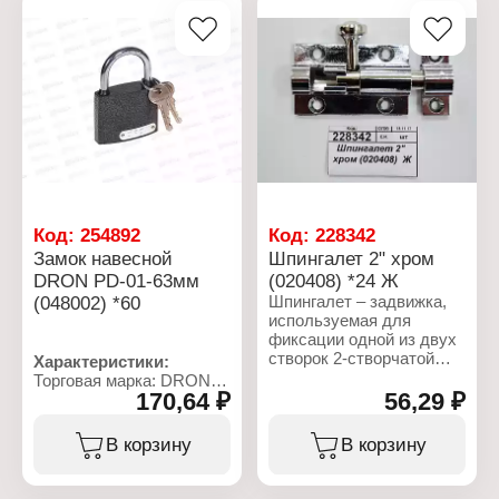
используются в
дверного проема,
различных бытовых и
зафиксировав одну из
производственных
двух створок, либо для
помещениях.
расширения проема,
Предназначен для
разблокировав и открыв
запирания гаражей,
зафиксированную
складов, магазинов и
створку.
других помещений.
Характеристики:
Характеристики:
Тип товара: Шпингалет
Серия: "Extra"
Размер: 3" (76,2 мм)
Тип товара: Замок
Цвет: хром
Код:
254892
Код:
228342
Вид: навесной
Материал: металл
Замок навесной
Шпингалет 2" хром
Материал:
DRON PD-01-63мм
(020408) *24 Ж
хромированная сталь
(048002) *60
Шпингалет – задвижка,
Размер: 70 мм
используемая для
фиксации одной из двух
створок 2-створчатой
Характеристики:
двери. Шпингалет
Торговая марка: DRON
используется для
170,64 ₽
56,29 ₽
Артикул: AL-23144-3
разделения
Тип товара: Замок
пространства между
Модель: PD-01
В корзину
В корзину
комнатами, исходя из
Вид: навесной
текущих потребностей:
Размер: 63 мм
либо для уменьшения
Количество ключей в