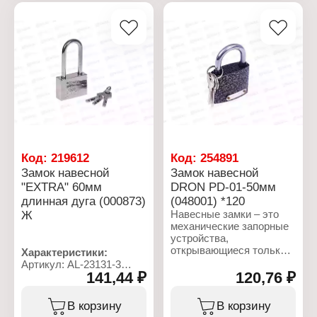
дверного проема,
комплекте: 3 ключа
зафиксировав одну из
двух створок, либо для
расширения проема,
разблокировав и открыв
зафиксированную
створку.
Характеристики:
Тип товара: Шпингалет
Размер: 2" (50,8 мм)
Цвет: хром
Материал: металл
Код:
219612
Код:
254891
Замок навесной
Замок навесной
"EXTRA" 60мм
DRON PD-01-50мм
длинная дуга (000873)
(048001) *120
Ж
Навесные замки – это
механические запорные
устройства,
открывающиеся только
Характеристики:
снаружи. Современный
Артикул: AL-23131-3
навесной замок – это
141,44 ₽
120,76 ₽
Серия: "Extra"
высокотехнологичное
Тип товара: Замок
устройство, способное
Вид: навесной
В корзину
В корзину
обеспечить сохранность
Материал: нержавеющая