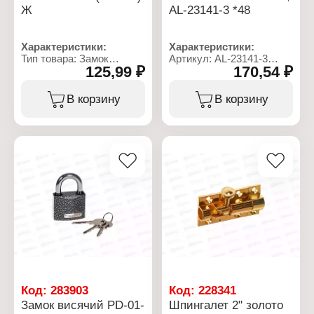
Ж
AL-23141-3 *48
Характеристики:
Характеристики:
Тип товара: Замок
Артикул: AL-23141-3
125,99 ₽
170,54 ₽
Назначение:
Тип товара: Замок
велосипедный
Вид: навесной
Вид: тросовый
Размер: 80 мм
В корзину
В корзину
Способ закрывания:
Количество ключей в
замок с ключом
комплекте: 3 ключа
Количество ключей в
комплекте: 2 шт
Цвет: в ассортименте
Материал: пластик,
металл
Длина: 80 см
Код:
283903
Код:
228341
Замок висячий PD-01-
Шпингалет 2" золото