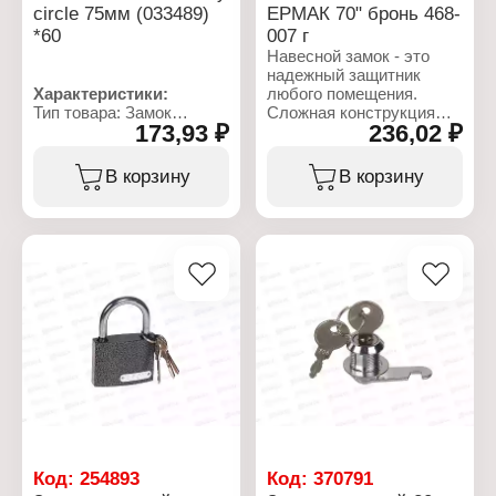
circle 75мм (033489)
ЕРМАК 70" бронь 468-
дужки: есть
Материал механизма:
*60
007 г
латунь
Навесной замок - это
Закаленная дужка: есть
надежный защитник
Характеристики:
любого помещения.
Тип товара: Замок
Сложная конструкция
173,93 ₽
236,02 ₽
Вид: навесной
замка повышает
Размер: 75 мм
стойкость к взлому, а
Материал: сталь, чугун
закаленная дужка
В корзину
В корзину
Количество ключей в
снижает вероятность её
комплекте: 3 ключа
распила. Места стыка
дужки и замка защищены
от попадания воды
резиновыми кольцами.
Корпус изготовлен из
высокопрочного чугуна,
что гарантирует долгий
срок службы. Замок
запирается
автоматически, при
нажатии на дужку без
использования ключа.
Характеристики:
Бренд: Ермак
Код:
254893
Код:
370791
Артикул: 468-007