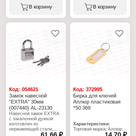
декоративная
Материал: чугун,
В корзину
В корзину
гравировка. В комплекте
нержавеющая сталь
с замком 3 шт. ключа.
Размер: 60 мм
Навесные замки широко
Количество ключей в
используются в
комплекте: 3 ключа
различных бытовых и
Цвет: черный
производственных
помещениях.
Предназначен для
запирания гаражей,
складов, магазинов и
других помещений.
Характеристики:
Серия: "Extra"
Тип товара: Замок
Вид: навесной
Код:
054621
Код:
372995
Материал:
Замок навесной
Бирка для ключей
хромированная сталь
"EXTRA" 30мм
Аллюр пластиковая
Размер: 40 мм
(007440) AL-23130
*50 369
Навесной замок EXTRA
с закаленной дужкой
изготовлен из
Характеристики:
нержавеющей стали,
Торговая марка: Аллюр
61,66 ₽
14,70 ₽
имеет литой корпус
Артикул: 2369