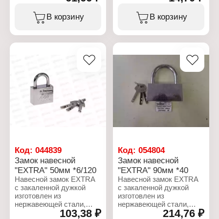
шириной 30 мм, на
Тип товара: Бирка для
корпусе нанесена
ключей
В корзину
В корзину
декоративная
Цвет: в ассортименте
гравировка. В комплекте
Материал: пластик
с замком 3 шт. ключа.
Конструкция: с кольцом
Навесные замки широко
Особенность: бумажная
используются в
вставка
различных бытовых и
Размер: 51х21х3 мм
производственных
Размер текстового поля:
помещениях.
29х14 мм
Предназначен для
Диаметр кольца: 20 мм
запирания гаражей,
складов, магазинов и
других помещений.
Характеристики:
Серия: "Extra"
Тип товара: Замок
Код:
044839
Код:
054804
Вид: навесной
Замок навесной
Замок навесной
Материал:
"EXTRA" 50мм *6/120
"EXTRA" 90мм *40
хромированная сталь
Навесной замок EXTRA
Навесной замок EXTRA
Размер: 30 мм
с закаленной дужкой
с закаленной дужкой
изготовлен из
изготовлен из
нержавеющей стали,
нержавеющей стали,
103,38 ₽
214,76 ₽
имеет литой корпус
имеет литой корпус