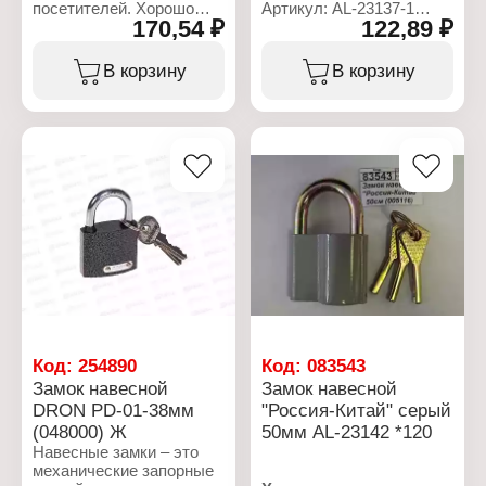
посетителей. Хорошо
Артикул: AL-23137-1
170,54 ₽
122,89 ₽
работает в любых
Тип товара: Замок
климатических
Вид: навесной
условиях. Прочная сталь
Материал: чугун,
В корзину
В корзину
и надежный
нержавеющая сталь
проверенный временем
Размер: 50 мм
механизм. Удобная
Количество ключей в
форма.
комплекте: 3 ключа
Цвет: черный
Характеристики:
Артикул: AL-23142-3
Тип товара: Замок
Вид: навесной
Размер: 80 мм
Код:
254890
Код:
083543
Замок навесной
Замок навесной
DRON PD-01-38мм
"Россия-Китай" серый
(048000) Ж
50мм AL-23142 *120
Навесные замки – это
механические запорные