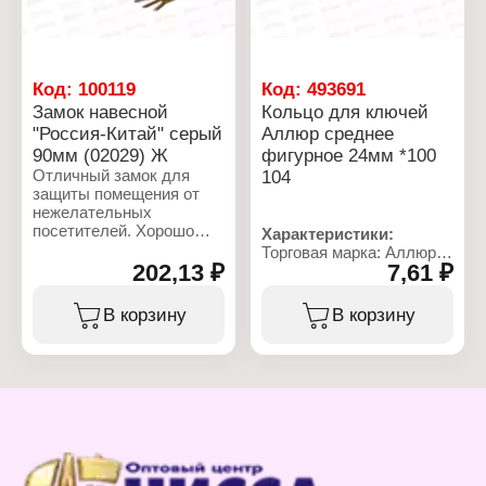
Тип механизма
секретности:
цилиндровый механизм
Материал: алюминий
Размер: 50 мм
Код:
100119
Код:
493691
Замок навесной
Кольцо для ключей
"Россия-Китай" серый
Аллюр среднее
90мм (02029) Ж
фигурное 24мм *100
Отличный замок для
104
защиты помещения от
нежелательных
посетителей. Хорошо
Характеристики:
работает в любых
Торговая марка: Аллюр
климатических
202,13 ₽
7,61 ₽
Артикул: 3104
условиях. Прочная сталь
Тип товара: Кольцо для
и надежный
ключей
В корзину
В корзину
проверенный временем
Вариация: среднее
механизм. Удобная
Материал:
форма.
никелированная сталь
Диаметр: 25 мм
Характеристики:
Форма: фигурное
Тип товара: Замок
Вид: навесной
Размер: 90 мм