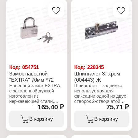
используются в
форма.
различных бытовых и
производственных
Характеристики:
помещениях.
Артикул: AL-23142-1
Предназначен для
Тип товара: Замок
запирания гаражей,
Вид: навесной
складов, магазинов и
Размер: 60 мм
других помещений.
Характеристики:
Серия: "Extra"
Тип товара: Замок
Вид: навесной
Код:
054751
Код:
228345
Материал:
Замок навесной
Шпингалет 3" хром
хромированная сталь
"EXTRA" 70мм *72
(004443) Ж
Размер: 60 мм
Навесной замок EXTRA
Шпингалет – задвижка,
с закаленной дужкой
используемая для
изготовлен из
фиксации одной из двух
нержавеющей стали,
створок 2-створчатой
165,40 ₽
75,71 ₽
имеет литой корпус
двери. Шпингалет
шириной 70 мм, на
используется для
корпусе нанесена
разделения
В корзину
В корзину
декоративная
пространства между
гравировка. В комплекте
комнатами, исходя из
с замком 3 шт. ключа.
текущих потребностей:
Навесные замки широко
либо для уменьшения