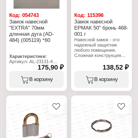
Код:
054743
Код:
115396
Замок навесной
Замок навесной
"EXTRA" 70мм
ЕРМАК 50" бронь 468-
длинная дуга (AD-
001 г
484) (005119) *60
Навесной замок - это
надежный защитник
любого помещения.
Сложная конструкция
Характеристики:
замка повышает
Артикул: AL-23131-4
стойкость к взлому, а
175,90 ₽
138,52 ₽
Серия: "Extra"
стальная дужка снижает
Тип товара: Замок
вероятность её распила.
Вид: навесной
В корзину
В корзину
Корпус изготовлен из
Материал: нержавеющая
прочного алюминиевого
сталь
сплава, что гарантирует
Длина дужки: 70 мм
долгий срок службы.
Количество ключей в
комплекте: 3 ключа
Характеристики:
Цвет: серебро
Бренд: Ермак
Артикул: 468-001
Серия: "Бронь"
Тип товара: Замок
Вид: навесной