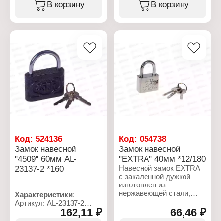
Материал: сталь
В корзину
В корзину
гравировка. В комплекте
Размер: 63 мм
с замком 3 шт. ключа.
Количество ключей в
Навесные замки широко
комплекте: 3 ключа
используются в
Цвет: желтый
различных бытовых и
производственных
помещениях.
Предназначен для
запирания гаражей,
складов, магазинов и
других помещений.
Характеристики:
Серия: "Extra"
Тип товара: Замок
Вид: навесной
Код:
524136
Код:
054738
Материал:
Замок навесной
Замок навесной
хромированная сталь
"4509" 60мм AL-
"EXTRA" 40мм *12/180
Размер: 80 мм
23137-2 *160
Навесной замок EXTRA
с закаленной дужкой
изготовлен из
нержавеющей стали,
Характеристики:
имеет литой корпус
Артикул: AL-23137-2
шириной 40 мм, на
162,11 ₽
66,46 ₽
Тип товара: Замок
корпусе нанесена
Вид: навесной