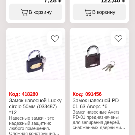
7,28 ₽
122,40 ₽
связках ключей и
Вид: навесной
брелоках, его применяют
Материал: сталь
В корзину
В корзину
для крепления
Размер: 50 мм
различных аксессуаров,
Количество ключей в
для крепления штор к
комплекте: 3 ключа
гардинам и ковров на
Цвет: желтый
стену, широта
применения данных
колец ограничивается
только фантазией.
Характеристики:
Торговая марка: Аллюр
Артикул: 3103
Тип товара: Кольцо для
ключей
Вариация: среднее
Материал: сталь
Код:
418280
Код:
091456
Диаметр: 24 мм
Замок навесной Lucky
Замок навесной PD-
circle 50мм (033487)
01-63 Аверс *6
*12
Замки навесные Avers
PD-01 предназначены
Навесные замки - это
для запирания дверей,
надежный защитник
снабженных дверными
любого помещения.
проушинами. Материал
Сложная конструкция