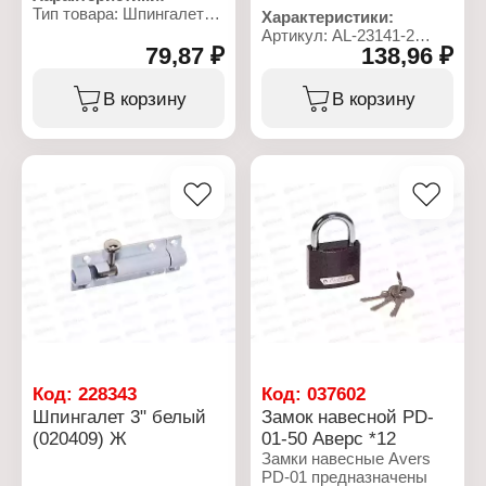
Тип товара: Шпингалет
грубого механического
Характеристики:
Размер: 4" (101,6 мм)
воздействия.
Артикул: AL-23141-2
Цвет: хром
79,87 ₽
138,96 ₽
Современные навесные
Тип товара: Замок
Материал: металл
замки – это надежные
Вид: навесной
устройства,
Размер: 70 мм
В корзину
В корзину
соответствующие самым
Количество ключей в
строгим требованиям.
комплекте: 3 ключа
Характеристики:
Торговая марка: DRON
Артикул: AL-23144-1
Тип товара: Замок
Модель: PD-01
Вид: навесной
Размер: 38 мм
Код:
228343
Код:
037602
Шпингалет 3" белый
Замок навесной PD-
(020409) Ж
01-50 Аверс *12
Замки навесные Avers
PD-01 предназначены