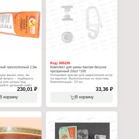
профиля и комплектующих. Длина - 3 м.
Характеристики:
Серия: "Стандарт"
Тип товара: Карниз
Назначение: для штор
Вариация: трехполозный
Способ крепления: потолочный
Комплектация: 46 крючков, 4 стопора
Длина: 3 м
Код:
005235
ный трехполозный 2,5м
Комплект для шины Кантри бегунок
прозрачный 20шт *100
ьер ваших окон, вы
Роликовые крючки для закрепления штор
й вопрос – подбирать
на карнизе. Выполненные из пластика.
ор или шторы под
Комплектация - 20 шт.
шайте дельный совет –
230,01 ₽
33,36 ₽
ор необходимо
Характеристики:
е того, как вы
Серия: "Кантри"
типом штор и их
Тип товара: Коплектующее для карниза
В корзину
В корзину
ом. Но только после
Назначение: для шины
 будет установлен,
Вариация: бегунок для шины
ть к непосредственному
Количество: 20 шт
ор, так как вам будет
Цвет: прозрачный
карниза и высота его
ла. Карниз серии
хполозный, состоит из
ектующих. Длина - 2,5
:
т"