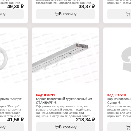
яющим карниза.
скольжение по направляющим карниза.
карнизы? Послу
49,30 ₽
38,37 ₽
В комплекте 20 крючков
карнизы для шт
приобретать посл
Характеристики:
определились с 
ину
В корзину
ючков
Тип товара: Комплект крючков
собственным вес
вому карнизу
Вариация: к пластмассовому карнизу
того, как карниз
Количество: 20 шт
можно приступа
изготовлению шт
известна длина 
крепления от по
серии "Супер", 
профиля и компл
Характеристики
Серия: "Супер"
Тип товара: Кар
Назначение: дл
Вариация: двух
Способ креплен
Длина: 3 м
Код:
031899
Код:
037200
рниза "Кантри"
Карниз потолочный двухполозный 3м
Карниз потолоч
СТАНДАРТ *6
Супер *6
ерия "Кантри".
Оформляя интерьер ваших окон, вы
Оформляя интер
вают штору на
решаете сложный вопрос – подбирать
решаете сложны
ьзят благодаря
карнизы для штор или шторы под
карнизы для шт
оличество колец
карнизы? Послушайте дельный совет –
карнизы? Послу
41,56 ₽
218,34 ₽
белый.
карнизы для штор необходимо
карнизы для шт
приобретать после того, как вы
приобретать посл
определились с типом штор и их
определились с 
ину
В корзину
собственным весом. Но только после
собственным вес