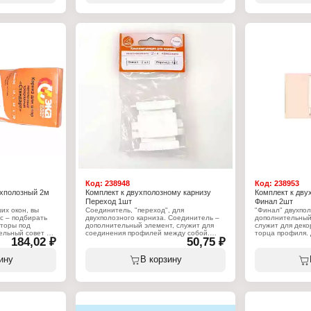
ее для карниза
того, как карниз будет установлен,
того, как карниз
можно приступать к непосредственному
можно приступа
изготовлению штор, так как вам будет
изготовлению шт
известна длина карниза и высота его
известна длина 
крепления от пола. Карниз серии
крепления от по
"Стандарт", двухполозный, состоит из
серии "Супер", 
профиля и комплектующих. Длина - 3 м.
профиля и компл
м.
Характеристики:
Серия: "Стандарт"
Характеристики
Тип товара: Карниз
Серия: "Супер"
Назначение: для штор
Тип товара: Кар
Вариация: двухполозный
Назначение: дл
Способ крепления: потолочный
Вариация: двух
Комплектация: 46 крючков, 4 стопора
Способ креплен
Длина: 3 м
Длина: 2,5 м
Код:
238948
Код:
238953
ехполозный 2м
Комплект к двухполозному карнизу
Комплект к дву
Переход 1шт
Финал 2шт
их окон, вы
Соединитель, "переход", для
"Финал" двухпол
с – подбирать
двухполозного карниза. Соединитель –
дополнительный
торы под
дополнительный элемент, служит для
служит для деко
ельный совет –
соединения профилей между собой.
торца профиля. 
184,02 ₽
50,75 ₽
ходимо
Используя соединитель можно получить
крючков предусм
 как вы
карниз более 3,5м длиной!
заглушкой.
тор и их
ину
В корзину
только после
Характеристики:
Характеристики
становлен,
Тип товара: Переход
Тип товара: Фин
осредственному
Вариация: для двухполозного карниза
Вариация: для д
как вам будет
Количество: 1 шт
Количество: 2 ш
 и высота его
низ серии
й, состоит из