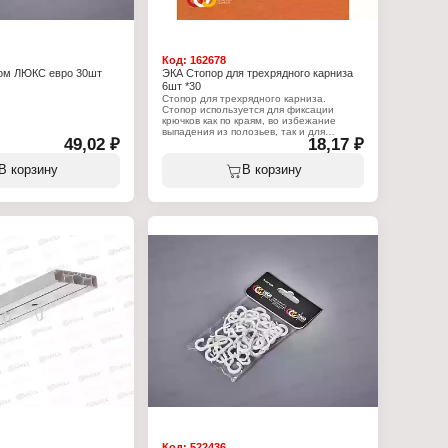
Код:
162678
ком ЛЮКС евро 30шт
ЭКА Стопор для трехрядного карниза
6шт *30
Стопор для трехрядного карниза.
Стопор используется для фиксации
крючков как по краям, во избежание
выпадения из полозьев, так и для
49,02 ₽
18,17 ₽
фиксации шторы на определённом
месте. Количество в упаковке - 6 шт.
В корзину
В корзину
Характеристики:
Бренд: ЭКА
Тип товара: Стопор
Назначение: для карниза
Вариация: двухрядного карниза
Количество: 6 шт
Код:
522436