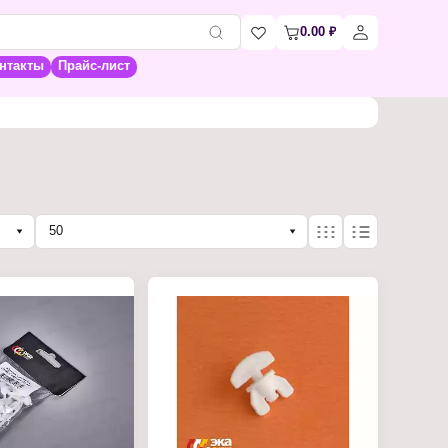
0.00
₽
нтакты
Прайс-лист
50