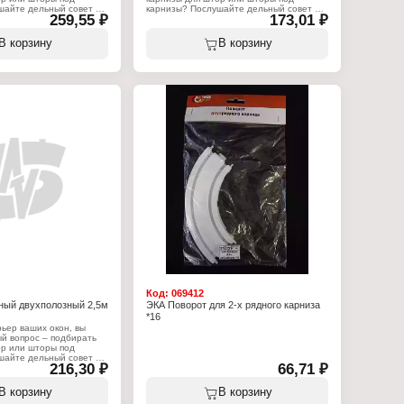
шайте дельный совет –
карнизы? Послушайте дельный совет –
259,55 ₽
173,01 ₽
ор необходимо
карнизы для штор необходимо
е того, как вы
приобретать после того, как вы
типом штор и их
определились с типом штор и их
В корзину
В корзину
ом. Но только после
собственным весом. Но только после
 будет установлен,
того, как карниз будет установлен,
ть к непосредственному
можно приступать к непосредственному
ор, так как вам будет
изготовлению штор, так как вам будет
карниза и высота его
известна длина карниза и высота его
ла. Потолочный карниз
крепления от пола. Потолочный карниз
двухполозный, состоит из
серии "Супер", двухполозный, состоит из
ектующих. Длина - 3 м.
профиля и комплектующих. Длина - 2 м.
:
Характеристики:
Серия: "Супер"
низ
Тип товара: Карниз
я штор
Назначение: для штор
полозный
Вариация: двухполозный
ия: потолочный
Способ крепления: потолочный
Длина: 2 м
Код:
069412
ный двухполозный 2,5м
ЭКА Поворот для 2-х рядного карниза
*16
ьер ваших окон, вы
й вопрос – подбирать
ор или шторы под
шайте дельный совет –
216,30 ₽
66,71 ₽
ор необходимо
е того, как вы
типом штор и их
В корзину
В корзину
ом. Но только после