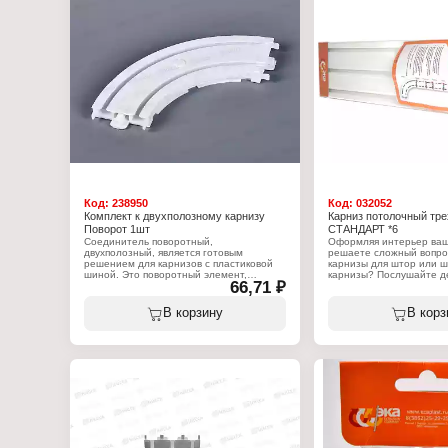
профиля и комплектующих. Длина - 1,5
профиля и комплектующи
м.
Характеристики:
Характеристики:
Серия: "Стандарт"
Серия: "Супер"
Тип товара: Карниз
Тип товара: Карниз
Назначение: для штор
Назначение: для штор
Вариация: трехполозны
Вариация: двухполозный
Способ крепления: пото
Способ крепления: потолочный
Комплектация: 30 крючко
Длина: 1,5 м
Длина: 2 м
Код:
238950
Код:
032052
Комплект к двухполозному карнизу
Карниз потолочный тре
Поворот 1шт
СТАНДАРТ *6
Соединитель поворотный,
Оформляя интерьер ваш
двухполозный, является готовым
решаете сложный вопро
решением для карнизов с пластиковой
карнизы для штор или ш
шиной. Это поворотный элемент,
карнизы? Послушайте д
66,71 ₽
который позволяет создать пластиковую
карнизы для штор необ
шину с круглыми боковинами или
приобретать после того,
эркером.
определились с типом ш
В корзину
В корз
собственным весом. Но 
Характеристики:
того, как карниз будет у
Тип товара: Поворот
можно приступать к неп
Вариация: для двухполозного карниза
изготовлению штор, так 
Количество: 1 шт
известна длина карниза
крепления от пола. Кар
"Стандарт", трехполозны
профиля и комплектующи
м.
Характеристики:
Серия: "Стандарт"