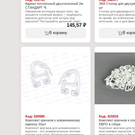
Карниз потолочный двухполозный 2м
ЭКА Стопор для двухря
СТАНДАРТ *6
шт
Оформляя интерьер ваших окон, вы
Стопор для двухрядного
решаете сложный вопрос – подбирать
используется для фиксац
карнизы для штор или шторы под
по краям, во избежание
карнизы? Послушайте дельный совет –
полозьев, так и для фи
145,57 ₽
карнизы для штор необходимо
определённом месте. Ко
приобретать после того, как вы
упаковке - 4 шт.
определились с типом штор и их
В корзину
В корз
собственным весом. Но только после
Характеристики:
того, как карниз будет установлен,
Бренд: ЭКА
можно приступать к непосредственному
Тип товара: Стопор
изготовлению штор, так как вам будет
Назначение: для карниз
известна длина карниза и высота его
Вариация: двухрядного 
крепления от пола. Карниз серии
Количество: 4 шт
"Стандарт", двухполозный, состоит из
профиля и комплектующих. Длина - 2 м.
Характеристики:
Серия: "Стандарт"
Тип товара: Карниз
Назначение: для штор
Вариация: двухполозный
Способ крепления: потолочный
Комплектация: 30 крючков, 4 стопора
Длина: 2 м
Код:
020085
Код:
415919
Комплект крючков к алюминиевому
Комплект крючков к пла
карнизу 20шт
ЕВРО в сборе
Комплект крючков для алюминиевого
Комплект крючков для п
карниза - это универсальные плоские
пластиковых карнизов. 
крючки для штор. Количество ключков в
фиксацию шторы и бес