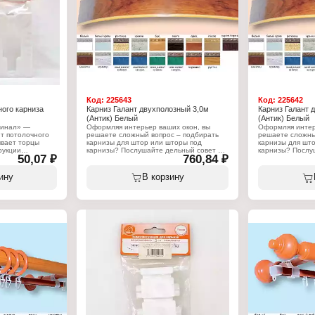
Назначение: для штор
Тип товара: Кар
Вариация: двухрядный
Назначение: дл
Способ крепления: настенный
й
Вариация: трех
Материал: металл, пластик
лочный
Способ креплен
Цвет: белый
в, 4 стопора
Комплектация: 4
Диаметр: 28 мм
Длина: 2,5 м
Длина: 2 м
Код:
225643
Код:
225642
ного карниза
Карниз Галант двухполозный 3,0м
Карниз Галант 
(Антик) Белый
(Антик) Белый
финал» —
Оформляя интерьер ваших окон, вы
Оформляя интер
т потолочного
решаете сложный вопрос – подбирать
решаете сложны
ывает торцы
карнизы для штор или шторы под
карнизы для шт
рукции
карнизы? Послушайте дельный совет –
карнизы? Послу
50,07 ₽
760,84 ₽
дотвращает
карнизы для штор необходимо
карнизы для шт
 и тюля.
приобретать после того, как вы
приобретать посл
 пластика.
определились с типом штор и их
определились с 
ину
В корзину
2 шт.
собственным весом. Но только после
собственным вес
того, как карниз будет установлен,
того, как карниз
можно приступать к непосредственному
можно приступа
изготовлению штор, так как вам будет
изготовлению шт
известна длина карниза и высота его
известна длина 
а
крепления от пола. Данный карниз
крепления от по
карниза
серии "Галант - Антик", состоит из 2-ух
серии "Галант - 
полозного ПВХ профиля и
полозного ПВХ 
комплектующих. Длина карниза - 3 м.
комплектующих. 
Цвет - белый.
Цвет - белый.
Характеристики:
Характеристики
Серия: "Галант - Антик"
Серия: "Галант -
Тип товара: Карниз
Тип товара: Кар
Назначение: для штор
Назначение: дл
Вариация: двухполозный
Вариация: двух
Способ крепления: потолочный
Способ креплен
Материал: ПВХ
Материал: ПВХ