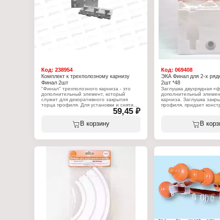
Тип товара: Карниз
Назначение: для штор
Вариация: трехполозны
Способ крепления: пото
Комплектация: 30 крючко
Длина: 1,5 м
Код:
238954
Код:
069408
Комплект к трехполозному карнизу
ЭКА Финал для 2-х ряд
Финал 2шт
2шт *48
"Финал" трехполозного карниза - это
Заглушка двухрядная «
дополнительный элемент, который
дополнительный элемен
служит для декоративного закрытия
карниза. Заглушка закр
торца профиля. Для установки и снятия
профиля, придает конст
59,45 ₽
крючков предусмотрен паз, закрываемый
завершенный вид и пре
заглушкой.
соскальзывание портьер
Изделие изготовлено из
В корзину
В корз
Характеристики:
Количество в упаковке - 
Тип товара: Финал
Вариация: для трехполозного карниза
Характеристики:
Количество: 2 шт
Бренд: ЭКА
Тип товара: Заглушка
Назначение: для карниз
Вариация: двухрядного 
Особенность: финал
Количество: 2 шт