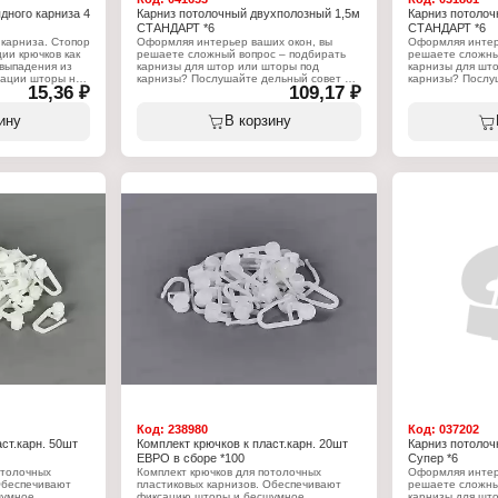
дного карниза 4
Карниз потолочный двухполозный 1,5м
Карниз потолоч
СТАНДАРТ *6
СТАНДАРТ *6
 карниза. Стопор
Оформляя интерьер ваших окон, вы
Оформляя интер
ии крючков как
решаете сложный вопрос – подбирать
решаете сложны
 выпадения из
карнизы для штор или шторы под
карнизы для шт
ксации шторы на
карнизы? Послушайте дельный совет –
карнизы? Послу
15,36 ₽
109,17 ₽
личество в
карнизы для штор необходимо
карнизы для шт
приобретать после того, как вы
приобретать посл
определились с типом штор и их
определились с 
ину
В корзину
собственным весом. Но только после
собственным вес
того, как карниз будет установлен,
того, как карниз
можно приступать к непосредственному
можно приступа
а
изготовлению штор, так как вам будет
изготовлению шт
карниза
известна длина карниза и высота его
известна длина 
крепления от пола. Карниз серии
крепления от по
"Стандарт", двухполозный, состоит из
"Стандарт", дву
профиля и комплектующих. Длина - 1,5
профиля и компл
м.
м.
Характеристики:
Характеристики
Серия: "Стандарт"
Серия: "Стандар
Тип товара: Карниз
Тип товара: Кар
Назначение: для штор
Назначение: дл
Вариация: двухполозный
Вариация: двух
Способ крепления: потолочный
Способ креплен
Комплектация: 30 крючков, 4 стопора
Комплектация: 4
Длина: 1,5 м
Длина: 2,5 м
Код:
238980
Код:
037202
ст.карн. 50шт
Комплект крючков к пласт.карн. 20шт
Карниз потолоч
ЕВРО в сборе *100
Супер *6
отолочных
Комплект крючков для потолочных
Оформляя интер
Обеспечивают
пластиковых карнизов. Обеспечивают
решаете сложны
шумное
фиксацию шторы и бесшумное
карнизы для шт