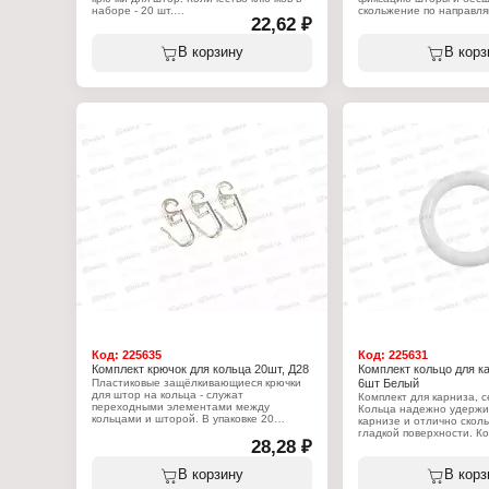
наборе - 20 шт.
скольжение по направл
22,62 ₽
В комплекте 50 крючков
Характеристики:
Тип товара: Комплект крючков
Характеристики:
В корзину
В корз
Вариация: к алюминиевому карнизу
Тип товара: Комплект кр
Количество: 20 шт
Вариация: к пластмассо
Количество: 50 шт
Код:
225635
Код:
225631
Комплект крючок для кольца 20шт, Д28
Комплект кольцо для ка
Пластиковые защёлкивающиеся крючки
6шт Белый
для штор на кольца - служат
Комплект для карниза, с
переходными элементами между
Кольца надежно удержи
кольцами и шторой. В упаковке 20
карнизе и отлично скол
крючков из качественного,
гладкой поверхности. К
износостойкого пластика. Удобны и
28,28 ₽
в наборе - 6 шт. Цвет - 
просты в эксплуатации. Изделие
подходит для карнизных пластиковых,
Характеристики:
В корзину
В корз
металлических колец.
Серия: "Кантри"