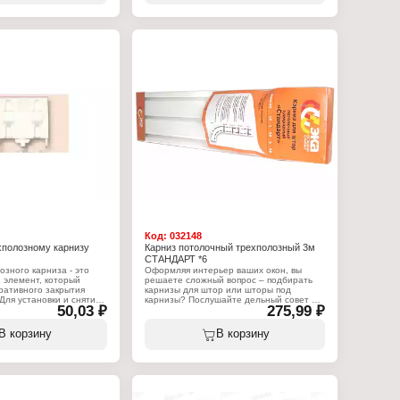
 будет установлен,
ть к непосредственному
ор, так как вам будет
карниза и высота его
ла. Потолочный карниз
двухполозный, состоит из
ектующих. Длина - 2,5
:
низ
я штор
полозный
ия: потолочный
Код:
032148
хполозному карнизу
Карниз потолочный трехполозный 3м
СТАНДАРТ *6
озного карниза - это
Оформляя интерьер ваших окон, вы
 элемент, который
решаете сложный вопрос – подбирать
ративного закрытия
карнизы для штор или шторы под
Для установки и снятия
карнизы? Послушайте дельный совет –
50,03 ₽
275,99 ₽
отрен паз, закрываемый
карнизы для штор необходимо
приобретать после того, как вы
определились с типом штор и их
В корзину
В корзину
:
собственным весом. Но только после
ал
того, как карниз будет установлен,
вухполозного карниза
можно приступать к непосредственному
т
изготовлению штор, так как вам будет
известна длина карниза и высота его
крепления от пола. Карниз серии
"Стандарт", трехполозный, состоит из