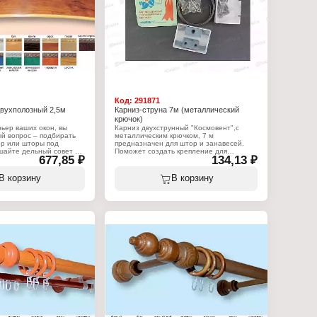
низ
я штор
полозный
ия: потолочный
6 крючков, 4 стопора
Код:
291871
двухполозный 2,5м
Карниз-струна 7м (металлический
крючок)
ьер ваших окон, вы
Карниз двухструнный "Космовент",с
й вопрос – подбирать
металлическим крючком, 7 м
ор или шторы под
предназначен для штор и занавесей.
шайте дельный совет –
Поможет создать крепление для
677,85 ₽
134,13 ₽
ор необходимо
подвешивания легких штор, тюлей;
е того, как вы
текстильную перегородку для
типом штор и их
зонирования пространства в комнате
В корзину
В корзину
ом. Но только после
или студии. Карниз-струна крепится к
 будет установлен,
стене или к потолку. Схемы крепления
ть к непосредственному
прилагаются к изделию. Карниз-струна с
ор, так как вам будет
прочными материалами крючков из
карниза и высота его
пластика — та самая привлекательная
ла. Данный карниз
деталь, которая поможет воплотить
Антик", состоит из 2-ух
вашу интерьерную идею, создать
профиля и
неповторимую атмосферу в вашем
Длина карниза - 2,5 м.
доме.
Характеристики:
:
Бренд: "Космовент"
 Антик"
Тип товара: Карниз
низ
Назначение: для штор
я штор
Вариация: струный
полозный
Способ крепления: потолочный
ия: потолочный
Особенность: с металлическим крючком
Длина: 7 м