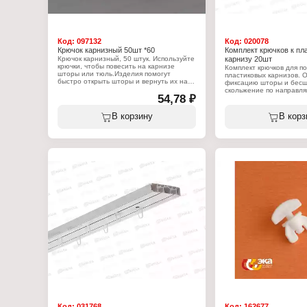
Код:
097132
Код:
020078
Крючок карнизный 50шт *60
Комплект крючков к пл
Крючок карнизный, 50 штук. Используйте
карнизу 20шт
крючки, чтобы повесить на карнизе
Комплект крючков для п
шторы или тюль.Изделия помогут
пластиковых карнизов. 
быстро открыть шторы и вернуть их на
фиксацию шторы и бес
место.
скольжение по направл
54,78 ₽
В комплекте 20 крючков
Характеристики:
Бренд: ЭКА
Характеристики:
В корзину
В корз
Тип товара: Комплект крючков
Тип товара: Комплект кр
Вариация: к пластмассовому карнизу
Вариация: к пластмассо
Количество: 50 шт
Количество: 20 шт
Код:
031768
Код:
162677