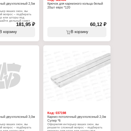
ный двухполозный 2,5м
Крючок для карнизного кольца белый
20шт евро *120
ьер ваших окон, вы
й вопрос – подбирать
ор или шторы под
шайте дельный совет –
181,95 ₽
60,12 ₽
ор необходимо
е того, как вы
типом штор и их
В корзину
В корзину
ом. Но только после
 будет установлен,
ть к непосредственному
ор, так как вам будет
карниза и высота его
ла. Карниз серии
хполозный, состоит из
ектующих. Длина - 2,5
:
т"
низ
я штор
полозный
ия: потолочный
6 крючков, 4 стопора
Код:
037198
ный двухполозный 3,0м
Карниз потолочный двухполозный 2,0м
Супер *6
ьер ваших окон, вы
Оформляя интерьер ваших окон, вы
й вопрос – подбирать
решаете сложный вопрос – подбирать
ор или шторы под
карнизы для штор или шторы под