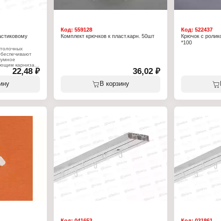
Код:
559128
Код:
522437
астиковому
Комплект крючков к пласт.карн. 50шт
Крючок с роли
*100
отолочных
Обеспечивают
шумное
яющим карниза.
22,48 ₽
36,02 ₽
ину
В корзину
ючков
вому карнизу
Код:
041653
Код:
031861