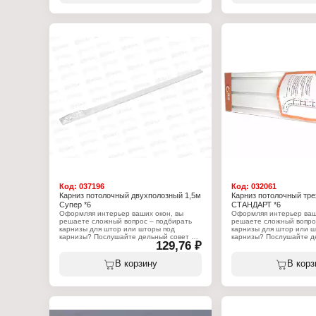
Тип товара: Коплектующ
Характеристики:
Вариация: кольца
Артикул: Д28
Количество: 6 шт
Тип товара: Комплект крючков
Цвет: белые
Назначение: для кольца
Вариация: к карнизу
Количество: 20 шт
Код:
037196
Код:
032061
Карниз потолочный двухполозный 1,5м
Карниз потолочный тр
Супер *6
СТАНДАРТ *6
Оформляя интерьер ваших окон, вы
Оформляя интерьер ваш
решаете сложный вопрос – подбирать
решаете сложный вопро
карнизы для штор или шторы под
карнизы для штор или ш
карнизы? Послушайте дельный совет –
карнизы? Послушайте д
129,76 ₽
карнизы для штор необходимо
карнизы для штор необ
приобретать после того, как вы
приобретать после того,
определились с типом штор и их
определились с типом ш
В корзину
В корз
собственным весом. Но только после
собственным весом. Но 
того, как карниз будет установлен,
того, как карниз будет у
можно приступать к непосредственному
можно приступать к неп
изготовлению штор, так как вам будет
изготовлению штор, так 
известна длина карниза и высота его
известна длина карниза
крепления от пола. Потолочный карниз
крепления от пола. Кар
серии "Супер", двухполозный, состоит из
"Стандарт", трехполозны