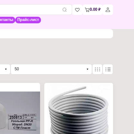
0.00
₽
нтакты
Прайс-лист
50