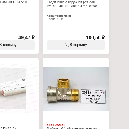
ский 20г СТМ *200
Соединение с наружной резьбой
602
ба
16*1/2" цанга/штуцер СТМ *10/200
ллопластик
есшовная
:
Характеристики:
 2 мм
20
Бренд: СТМ
Артикул: CCM01612
нтехнический
Тип товара: Соединение
Тип резьбы: наружная резьба
Диаметр трубы: 16 мм
Диаметр резьбы: 1/2"
49,47 ₽
100,56 ₽
Материал: латунь
В корзину
В корзину
Код:
262131
5 DN20*3,4
Тройник 1/2" гайка/штуцер/штуцер