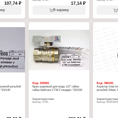
107,74 ₽
17,14 ₽
Артикул: CWCFFSET
Артикул: CRB34
ля воды
Тип товара: Комплект крепежа
Тип товара: Фут
ь
Назначение: для крепления унитаза
Диаметр присоед
ину
В корзину
Количество: 1 пара
Вид резьбы: с 
Длина: 75 мм
резьбой
 1/2"
Установочный диаметр: 8 мм
Вид присоединен
гайка-гайка
Материал: лату
ар
покрытием
тренняя резьба
Рабочая темпера
Давление: 17 б
Код:
250581
Код:
386181
ружной резьбой
Кран шаровый для воды 1/2" гайка-
Аэратор пласти
*10/140
гайка бабочка СТМ Стандарт *25/200
резьбой 24мм, 
Характеристики:
Характеристики
Бренд: СТМ
Бренд: ROEGEN
Артикул: CWFFB012
Артикул: RZ-AA-
Серия: Стандарт
Тип товара: Аэр
Тип товара: Шаровой кран
Материал: пласт
 резьбой
Назначение: для воды
Конструкция: с 
Тип резьбы: 1/2F-1/2F
Диаметр: 24 мм