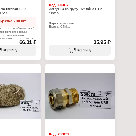
Код:
145017
ластиковая 16*2
Заглушка на трубу 1/2" гайка СТМ
 *200
*10/450
кратно:200 шт.
Характеристики:
Бренд: СТМ
астиковая (бесшовная)
Артикул: CRCF0012
я в трубопроводах
Тип товара: Заглушка
о, хозяйственно-
Диаметр: 1/2"
мышленного назначения,
Тип резьбы: с внутренней резьбой
66,31 ₽
35,95 ₽
истем холодного,
Материал: латунь
абжения, напольного и
топления,
В корзину
В корзину
жатого воздуха и
родов. Изготавливается
этилена, средний слой
фольга.
овая труба устойчива
нию и температурам до
еменно до +110°С),
зованию отложений
азованию заломов,
 Пригодна к
в сейсмически
гионах, благодаря
ности и гибкости.
 низкой
ью (отсутствие
нденсата на поверхности
емпературы
и низким
линейного расширения.
ессивным средам
спользования
иффузии кислорода в
ерез стенки трубы.
:
Код:
250678