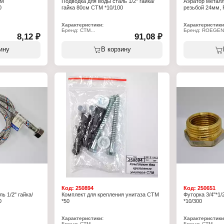
ТМ
Подводка для воды сталь 1/2" гайка/
Аэратор металл
0
гайка 80см СТМ *10/100
резьбой 24мм, 
Характеристики:
Характеристики
Бренд: СТМ
Бренд: ROEGEN
8,12 ₽
91,08 ₽
Артикул: CWFHF080
Артикул: RZ-AB-
Тип товара: Подводка для воды
Тип товара: Аэр
Материал оплетки: сталь
Материал: мета
ину
В корзину
: DN20
Вид: гибкая
Конструкция: с 
н
Длина: 80 см
Диаметр: 24 мм
Диаметр присоединения: 1/2"
ар
Способ подсоединения: гайка-гайка
Рабочее давление: 15 бар
Тип присоединения: внутренняя резьба
Код:
250894
Код:
250651
ь 1/2" гайка/
Комплект для крепления унитаза СТМ
Футорка 3/4"*1
0
*50
*10/300
Характеристики:
Характеристики
Бренд: СТМ
Бренд: СТМ