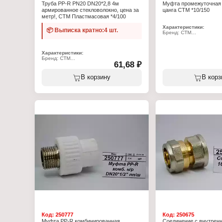
Труба PP-R PN20 DN20*2,8 4м
Муфта промежуточная 1
армированное стекловолокно, цена за
цанга СТМ *10/150
метр!, СТМ Пластмасовая *4/100
Характеристики:
📦 Выписка кратно:4 шт.
Бренд: СТМ
Артикул: CC001616
Тип товара: Муфта
Назначение: промежуто
Характеристики:
Диаметр присоединения
Бренд: СТМ
Материал: никелирован
61,68 ₽
Артикул: CPP2F020
Вид соединения: ц/ц
Серия: Пласт
Номинальное давление:
Тип товара: Труба
В корзину
В корз
Материал: полипропилен, стекловолокно
Диаметр: DN20
Толщина стенки: 2,8 мм
Максимальная температура: 95 С
Максимальное давление: 20 бар
Длина: 4 м
Код:
250777
Код:
250675
Муфта PP-R комбинированная
Соединение с внутренн