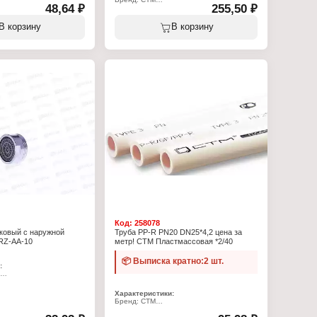
48,64 ₽
255,50 ₽
M12
Артикул: CWFFH012
орка
Серия: Стандарт
инения: 3/4" x 1/2"
Тип товара: Шаровой кран
В корзину
В корзину
внутренней/наружной
Назначение: для воды
Тип резьбы: 1/2F-1/2F
ия: г/ш
Резьба присоединения: внутренняя -
нь с никелированным
внутренняя
Тип крана: проходной
тура: от -20 до +120 С
Тип ручки: рычаг
ар
Материал: латунь с никелированным
покрытием
Номинальное давление: 40 бар
Максимальная температура применения:
110 С
Цвет ручки: белый
Код:
258078
ковый с наружной
Труба PP-R PN20 DN25*4,2 цена за
RZ-AA-10
метр! СТМ Пластмассовая *2/40
📦 Выписка кратно:2 шт.
:
10
атор
Характеристики:
ик
Бренд: СТМ
наружной резьбой
Артикул: C2PP0025
Серия: Пласт