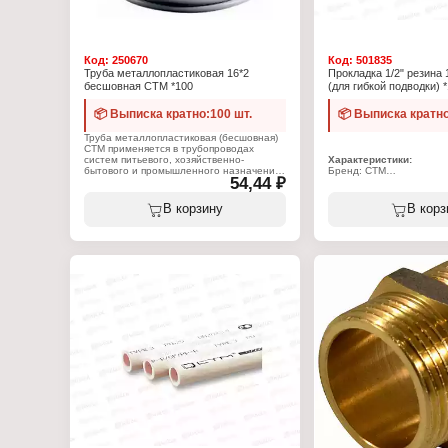
Код:
250670
Код:
501835
Труба металлопластиковая 16*2
Прокладка 1/2" резина
бесшовная СТМ *100
(для гибкой подводки) 
📦 Выписка кратно:100 шт.
📦 Выписка кратно
Труба металлопластиковая (бесшовная)
CTM применяется в трубопроводах
систем питьевого, хозяйственно-
Характеристики:
бытового и промышленного назначения,
Бренд: СТМ
54,44 ₽
трубопроводах систем холодного,
Артикул: SRSWC012
горячего водоснабжения, напольного и
Тип товара: Прокладка 
радиаторного отопления,
Назначение: для гибкой
В корзину
В корз
трубопроводах сжатого воздуха и
Диаметр: 1/2"
жидких углеводородов. Изготавливается
Размер: 18х10х2 мм
из сшитого полиэтилена, средний слой
Материал: резина
– алюминиевая фольга.
Металлопластиковая труба устойчива
высокому давлению и температурам до
+90°С (кратковременно до +110°С),
коррозии, образованию отложений
(накипи), к образованию заломов,
трещин, износу. Пригодна к
использованию в сейсмически
неустойчивых регионах, благодаря
высокой эластичности и гибкости.
Труба обладает низкой
теплопроводностью (отсутствие
образования конденсата на поверхности
труб и потерь температуры
теплоносителя) и низким
коэффициентом линейного расширения.
Устойчива к агрессивным средам
(возможность использования
антифриза), к диффузии кислорода в