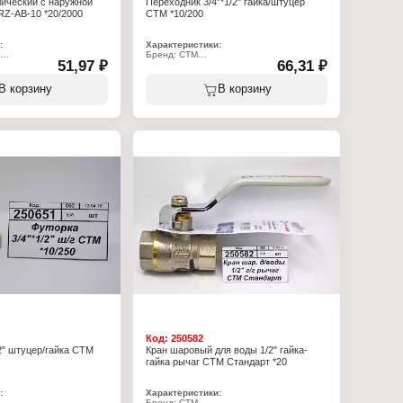
ический с наружной
Переходник 3/4"*1/2" гайка/штуцер
RZ-AB-10 *20/2000
СТМ *10/200
:
Характеристики:
Бренд: СТМ
51,97 ₽
66,31 ₽
10
Артикул: CR34F12K
атор
Тип товара: Переходник
лл
Тип резьбы: 3/4F-1/2М
В корзину
В корзину
наружной резьбой
Вид резьбы: с внутренней и наружной
резьбой
Материал: латунь
Покрытие: никель
Рабочая температура: от -20 до +120 С
Рабочее давление: 16 бар
Код:
250582
/2" штуцер/гайка СТМ
Кран шаровый для воды 1/2" гайка-
гайка рычаг СТМ Стандарт *20
:
Характеристики:
Бренд: СТМ