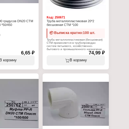
Код:
250671
90 градусов DN20 СТМ
Труба металлопластиковая 20*2
 *50/450
бесшовная СТМ *100
📦 Выписка кратно:100 шт.
:
Труба металлопластиковая (бесшовная)
020
CTM применяется в трубопроводах
систем питьевого, хозяйственно-
лок
бытового и промышленного назначения,
90 градусов
6,65 ₽
74,99 ₽
трубопроводах систем холодного,
динения: DN20
горячего водоснабжения, напольного и
пропилен
радиаторного отопления,
В корзину
В корзину
трубопроводах сжатого воздуха и
жидких углеводородов. Изготавливается
из сшитого полиэтилена, средний слой
– алюминиевая фольга.
Металлопластиковая труба устойчива
высокому давлению и температурам до
+90°С (кратковременно до +110°С),
коррозии, образованию отложений
(накипи), к образованию заломов,
трещин, износу. Пригодна к
использованию в сейсмически
неустойчивых регионах, благодаря
высокой эластичности и гибкости.
Труба обладает низкой
теплопроводностью (отсутствие
образования конденсата на поверхности
труб и потерь температуры
теплоносителя) и низким
коэффициентом линейного расширения.
Устойчива к агрессивным средам
(возможность использования
антифриза), к диффузии кислорода в