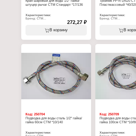
Кран шаровый для воды 1/2" гайка-
Тройник PP-R DN20 С
штуцер рычаг СТМ Стандарт *17/136
Пластмассовый *40/32
Характеристики:
Характеристики:
Бренд: СТМ
Бренд: СТМ
272,27 ₽
Артикул: CWFMH012
Артикул: CPT00020
Серия: Стандарт
Серия: Пласт
Тип товара: Шаровой кран
Тип товара: Тройник
В корзину
В корз
Назначение: для воды
Диаметр присоединения
Тип резьбы: 1/2F-1/2M
Материал: полипропиле
Резьба присоединения: внутренняя -
Цвет: белый
наружная
Рабочее давление: 25 б
Тип крана: проходной
Крепление: сварка
Тип ручки: рычаг
Материал: латунь с никелированным
покрытием
Номинальное давление: 40 бар
Максимальная температура применения:
110 С
Цвет ручки: белый
Код:
250704
Код:
250709
Подводка для воды сталь 1/2" гайка/
Подводка для воды стал
гайка 60см СТМ *10/140
гайка 100см СТМ *10/8
Характеристики:
Характеристики:
Бренд: СТМ
Бренд: СТМ