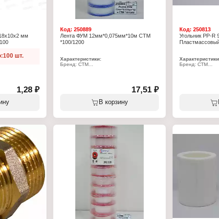
Код:
250889
Код:
250813
 18х10х2 мм
Лента ФУМ 12мм*0,075мм*10м СТМ
Угольник PP-R 
*100
*100/1200
Пластмассовый
:100 шт.
Характеристики:
Характеристики
Бренд: СТМ
Бренд: СТМ
Артикул: CIFUM010
Артикул: CPLD9
Тип товара: ФУМ-лента
Серия: Пласт
Ширина: 12 мм
Тип товара: Уго
Толщина: 0,075 мм
Угол поворота: 
1,28 ₽
17,51 ₽
Длина: 10 м
Диаметр присое
для смесителя
Материал: ПТФЭ
Материал: поли
 подводки
ину
В корзину
Плотность: 0,25 г/куб.см
Цвет: белый
Цвет: белый