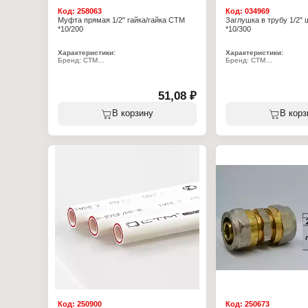
Код:
258063
Код:
034969
Муфта прямая 1/2" гайка/гайка СТМ
Заглушка в трубу 1/2"
*10/200
*10/300
Характеристики:
Характеристики:
Бренд: СТМ
Бренд: СТМ
Артикул: CRSF0012
Артикул: CRCM0012
Тип товара: Муфта
Тип товара: Заглушка
Вид: прямая
Назначение: на трубу
Тип резьбы: 1/2F-1/2F
Тип резьбы: с наружной
51,08 ₽
Материал: никелированная латунь
Диаметр: 1/2"
Вид резьбы: с внутренней резьбой
Материал: латунь
В корзину
В корз
Номинальное давление: 16 бар
Рабочая температура: от -20 до +115 С
Код:
250900
Код:
250673