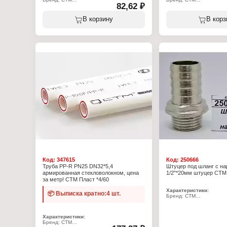
82,62 ₽
Артикул: CWFHF060
Артикул: CWFHF100
Тип товара: Подводка для воды
Тип товара: Подводка д
Материал оплетки: сталь
Материал оплетки: стал
В корзину
В корз
Вид: гибкая
Вид: гибкая
Длина: 60 см
Длина: 100 см
Диаметр присоединения: 1/2"
Диаметр присоединения:
Способ подсоединения: гайка-гайка
Способ подсоединения: 
Рабочее давление: 15 бар
Рабочее давление: 15 б
Тип присоединения: внутренняя резьба
Тип присоединения: вну
Код:
347615
Код:
250666
Труба PP-R PN25 DN32*5,4
Штуцер под шланг с на
армированная стекловолокном, цена
1/2"*20мм штуцер СТМ 
за метр! СТМ Пласт *4/60
Характеристики:
📦 Выписка кратно:4 шт.
Бренд: СТМ
Артикул: CRSM1220
Тип товара: Штуцер
Назначение: под шланг
Характеристики:
Вид резьбы: с наружной
Бренд: СТМ
Размер: 1/2"х20 мм