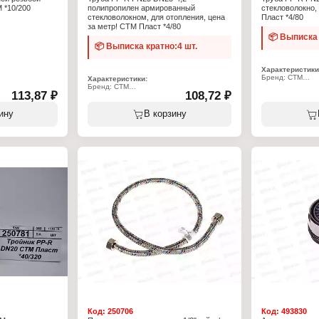
М *10/200
полипропилен армированный
стекловолокно,
стекловолокном, для отопления, цена
Пласт *4/80
за метр! СТМ Пласт *4/80
📦 Выписка 
📦 Выписка кратно:4 шт.
е
 резьба
Характеристики
Бренд: СТМ
Характеристики:
Артикул: CPPRF
Бренд: СТМ
113,87 ₽
108,72 ₽
Серия: Пласт
Артикул: CPPRF025
Тип товара: Тру
Серия: Пласт
Материал: поли
Тип товара: Труба
ину
В корзину
Диаметр: DN20
Материал: полипропилен, стекловолокно
Толщина стенки:
Диаметр: DN25
Максимальное д
Толщина стенки: 4,2 мм
Максимальное давление: 25 бар
Код:
250706
Код:
493830