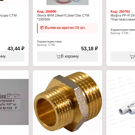
Код:
250890
Код:
250762
штуцер СТМ
Лента ФУМ 19мм*0,2мм*15м СТМ
Муфта PP-R D
*100/500
Пластмассовая 
📦 Выписка кратно:10 шт.
Характеристики
Бренд: СТМ
Артикул: CPS02
Серия: Пласт
Характеристики:
Тип товара: Муф
Бренд: СТМ
 резьбой
Вид: прямая
43,44 ₽
53,18 ₽
Артикул: CIFUM015
ная латунь
Диаметр трубы:
Тип товара: ФУМ-лента
т -20 до +120 С
Материал: поли
Ширина: 19 мм
ину
В корзину
ар
Цвет: белый
Толщина: 0,2 мм
Рабочее давлен
Длина: 15 м
Материал: ПТФЭ
Плотность: 0,3 г/куб.см
Цвет: белый