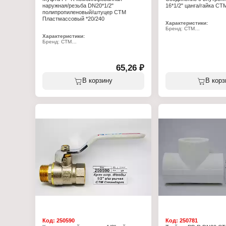
наружная/резьба DN20*1/2"
16*1/2" цанга/гайка СТ
полипропиленовый/штуцер СТМ
Пластмассовый *20/240
Характеристики:
Бренд: СТМ
Артикул: CCF01612
Характеристики:
Тип товара: Соединени
Бренд: СТМ
Тип резьбы: внутренняя
Артикул: CPSM2012
Диаметр трубы: 16 мм
Серия: Пласт
Диаметр резьбы: 1/2"
Тип товара: Муфта
Материал: латунь
Вид: комбинированная
65,26 ₽
Тип резьбы: с наружной резьбой
Диаметр присоединения: DN20х1/2"
В корзину
В корз
Материал: полипропилен, латунь
Рабочее давление: 25 бар
Код:
250590
Код:
250781