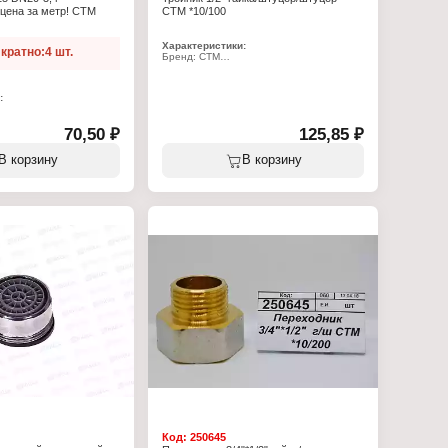
 цена за метр! СТМ
СТМ *10/100
Характеристики:
кратно:4 шт.
Бренд: СТМ
Артикул: CRTFMM12
Тип товара: Тройник
Тип резьбы: 1/2"
:
Вид соединения: г/ш/ш
Материал: никелированная латунь
020
Рабочая температура: от -20 до +120 С
70,50 ₽
125,85 ₽
Рабочее давление: 16 бар
ба
Вид резьбы: внутреняя/наружная/
пропилен, стекловолокно
наружная резьба
В корзину
В корзину
 3,4 мм
авление: 25 бар
Код:
250645