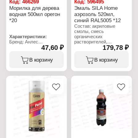
Код:
466269
Код:
596495
Морилка для дерева
Эмаль SILA Home
водная 500мл орегон
аэрозоль 520мл,
*20
синий RAL5005 *12
Состав: акриловые
смолы, смесь
Характеристики:
органических
Бренд: Анлес
растворителей,
47,60 ₽
179,78 ₽
Тип товара: Морилка
пигменты, смесь
Назначение: для дерева
углеводородных газов
Основа: водная
В корзину
В корзину
Цвет: орегон
Характеристики:
Время высыхания: 30
Бренд: SILA
минут
Артикул: SILP5005
Массовая доля
Серия: HOME
нелетучих, %, не менее:
Тип товара: Эмаль
1,5
Основа: акриловая
Расход в 1 слой: 250 г/м2
Название: "Max Paint"
Состав: смесь
Цвет: RAL5005 синий
кислотных красителей и
Степень блеска:
нигрозина, ПАВ,
глянцевая
полезные добавки, вода
Расход: 1-1,5 м2
Фасовка: 500 мл
Полное высыхание: 40
мин
Форма выпуска:
аэрозоль