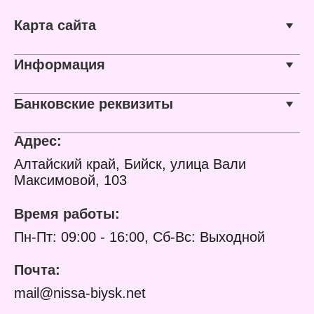
аэрозольная
небольших
Объем баллона: 210 мл
поверхностей и
Карта сайта
труднодоступных мест.
Образует гладкое,
устойчивое к
выцветанию покрытие.
Информация
Характеристики:
Бренд: DECORIX
Банковские реквизиты
Артикул: 0101-06 DX
Тип товара: Эмаль
Назначение:
Адрес:
универсальная
Основа: акриловые
Алтайский край, Бийск, улица Вали
смолы
Максимовой, 103
Цвет: ярко-синий
Степень блеска:
глянцевая
Время работы:
Высыхание на отлип: 20
- 30 минут
Пн-Пт: 09:00 - 16:00, Сб-Вс: Выходной
Полное высыхание: 24
часа
Расход: 2-3 м2
Почта:
Тип поверхности:
металл, керамика, бетон,
mail@nissa-biysk.net
кирпич, камень,
штукатурка, пластик,