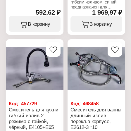
гибким изливом, синий
предназначен для
592,62 ₽
1 969,97 ₽
крепления на изделие
или прилегающую
поверхность
В корзину
В корзину
столешницы. Это
уникальная модель,
которая подходит для
кухонных моек, раковин,
умывальников.
Смеситель изготовлен из
силумина. Особенность
данного смесителя -
способность изменять
форму и высоту излива и
благодаря этому вы
можно доставать до
предметов находящихся
рядом с мойкой. Излив
надежно фиксируется и
не деформируется от
Код:
457729
Код:
468458
постоянных сгибов.
Смеситель для кухни
Смеситель для ванны
Крепится к раковине с
гибкий излив 2
длинный излив
помощью накидной
режима с гайкой,
перекл.в корпусе,
гайки, которая
располагается под
чёрный, E4105+E65
E2612-3 *10