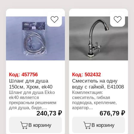
Код:
457756
Код:
502432
Шланг для душа
Смеситель на одну
150см, Хром, ek40
воду с гайкой, E41008
Шланг для душа Ekko
Комплектация:
ek40 является
смеситель, гибкая
прекрасным решением
подводка, крепление,
для душа, биде,
аэратор
240,73 ₽
676,79 ₽
сантехники. Шланг имеет
стандартрую и самую
Характеристики:
удобную длину 1,5 м и
Бренд: Ekko
В корзину
В корзину
очень хорошо
Артикул: E41008
изгибается.
Тип товара: Смеситель