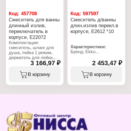
Цвет: хром
Особенность:
переключатель в
Код:
457708
Код:
597597
корпусе
Смеситель для ванны
Смеситель д/ванны
Длина излива: 35 см
длинный излив,
длин.излив перекл.в
Стандарт подводки: 1/2"
переключатель в
корпусе, E2612 *10
Лейка в комплекте: есть
Количество режимов
корпусе, E22072
лейки: 1 режим
Комплектация:
Форма маховиков: крест
Характеристики:
смеситель, шланг для
Длина шланга: 1,5 м
Бренд: Ekko
душа, лейка 1 режим,
Тип подводки: жесткая
Артикул: E2612
держатель для лейки,
подводка
Тип товара: Смеситель
3 166,97 ₽
2 453,47 ₽
комплект эксцентриков,
Назначение: для ванны
комплект отражателей
Тип смесителя:
В корзину
В корзину
двухвентильный
Характеристики:
Длина излива: 37 см
Бренд: Ekko
Вид илива: длинный
Артикул: E22072
излив
Тип товара: Смеситель
Запорный клапан:
Назначение: для ванны
керамическая кран-букса
Тип смесителя:
Особенность:
однорычажный
переключатель в
Длина излива: 35 см
корпусе
Вид илива: длинный
Поверхность: глянцевая
излив
Цвет: хром
Запорный клапан: