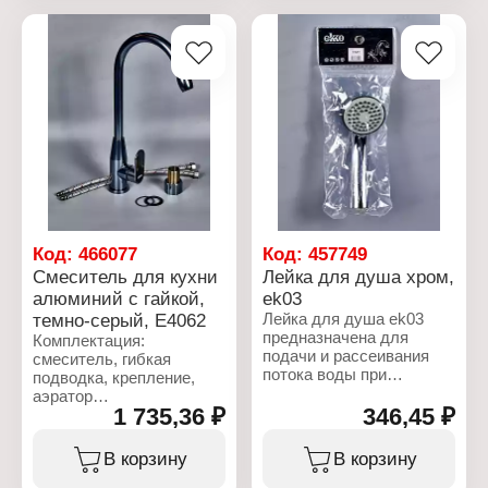
один режим рассеивания
Тип крепления: на гайку
воды. Лейка имеет
универсальную круглую
форму, которая отлично
впишется в дизайн
подавляющего
большинства ванных
комнат и душевых кабин.
Характеристики:
Бренд: Ekko
Артикул: ЕК05
Тип товара: Лейка для
душа
Код:
466077
Код:
457749
Количество режимов: 1
Смеситель для кухни
Лейка для душа хром,
режим
алюминий с гайкой,
ek03
Резьба: 1/2"
темно-серый, E4062
Лейка для душа ek03
Цвет: хром
предназначена для
Материал: ABS пластик
Комплектация:
подачи и рассеивания
Форма лейки: круглая
смеситель, гибкая
потока воды при
Вес: 80 г
подводка, крепление,
использовании душа.
аэратор
Изготовлена из ABS-
1 735,36 ₽
346,45 ₽
пластика с
Характеристики:
хромированной
Бренд: Ekko
В корзину
В корзину
поверхностью, имеет
Артикул: E4062
один режим рассеивания