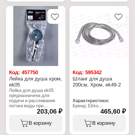
Характеристики:
Характеристики:
Бренд: Ekko
Бренд: Ekko
Артикул: ek43
Артикул: ek46
Тип товара: Шланг
Тип товара: Шланг
Назначение: для душа
Назначение: для душа
Длина: 150 см
Длина: 150 см
Цвет: хром
Цвет: хром
Особенность: двойная
Особенность: одинарная
оплетка
оплетка
Тип крепления: на гайку
Тип крепления: на гайку
Код:
457750
Код:
595342
Лейка для душа хром,
Шланг для душа
ek05
200см, Хром, ek49-2
Лейка для душа ek05
предназначена для
подачи и рассеивания
Характеристики:
потока воды при
Бренд: Ekko
203,06 ₽
465,60 ₽
использовании душа.
Артикул: EK49-2
Изготовлена из ABS-
Тип товара: Шланг
пластика с
Назначение: для душа
В корзину
В корзину
хромированной
Длина: 200 см
поверхностью, имеет
Цвет: хром