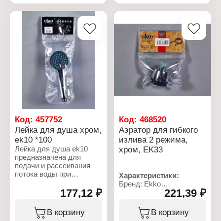
Назначение: для кухни
Характеристики:
Вариация: на одну воду
Бренд: Ekko
Запорный клапан:
Артикул: ek40
керамическая кран-букса
Тип товара: Шланг
Высота смесителя: 231
Назначение: для душа
мм
Длина: 150 см
Способ монтажа: на
Цвет: хром
раковину
Особенность: двойная
Цвет: хром
оплетка
Материал: силумин
Тип крепления: на гайку
Длина излива: 134 мм
Стандарт подводки: 1/2"
Тип подводки: гибкая
подводка
Код:
457752
Код:
468520
Тип излива: поворотный
Лейка для душа хром,
Аэратор для гибкого
ek10 *100
излива 2 режима,
Лейка для душа ek10
хром, EK33
предназначена для
подачи и рассеивания
потока воды при
Характеристики:
использовании душа.
Бренд: Ekko
Изготовлена из ABS-
177,12 ₽
221,39 ₽
Артикул: EK33
пластика с
Тип товара: Аэратор
хромированной
Назначение: для гибкого
В корзину
В корзину
поверхностью, имеет
излива