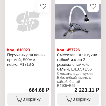
Цвет: хром
Материал: нержавеющая
сталь
Код:
610023
Код:
457726
Поручень для ванны
Смеситель для кухни
прямой, 500мм,
гибкий излив 2
нерж., А1718-2
режима с гайкой,
белый, E4105+E55
Смеситель для кухни
Ekko гибкий излив, с
гайкой, белый
E4105+E55
664,68 ₽
2 223,11 ₽
предназначен для
крепления на изделие
или прилегающую
В корзину
В корзину
поверхность
столешницы. Это