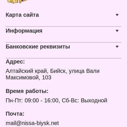
Материал: силумин
керамический картридж
Длина шланга: 150 см
40 мм
Лейка в комплекте: есть
Особенность:
Карта сайта
Количество режимов
переключатель в
лейки: 1 режим
корпусе
Форма маховиков: крест
Покрытие: хром
Цвет: хром
Информация
Материал: силумин
Банковские реквизиты
Адрес:
Алтайский край, Бийск, улица Вали
Максимовой, 103
Время работы:
Пн-Пт: 09:00 - 16:00, Сб-Вс: Выходной
Почта:
mail@nissa-biysk.net