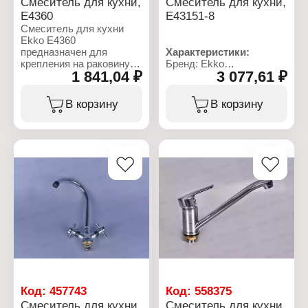
Смеситель для кухни,
Смеситель для кухни,
E4360
E43151-8
Смеситель для кухни
Ekko E4360
предназначен для
Характеристики:
крепления на раковину
Бренд: Ekko
1 841,04 ₽
3 077,61 ₽
или прилегающую
Артикул: E43151-8
поверхность
Тип товара: Смеситель
столешницы. Подходит
Назначение: для кухни
В корзину
В корзину
для разных интерьеров и
Тип смесителя:
типов моек. Поворотный
однорычажный
гибкий оснащен
Тип излива: поворотный
аэратором, который
Цвет: белый
существенно понижает
Длина излива: 19,6 см
уровень шума. Крепится
Высота излива: 27,7 см
с помощью накидной
Запорный клапан:
гайки, которая
керамический картридж
накручивается на
Стандарт подводки: 1/2"
нижнюю часть
Тип крепления: на гайку
цилиндрического
Материал: цинк
корпуса самого крана,
которая располагается
под раковиной.
Управление водой
производится при
Код:
457743
Код:
558375
помощи керамических
Смеситель для кухни
Смеситель для кухни