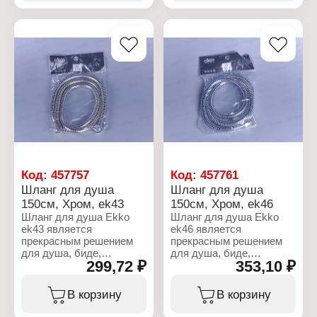
Вариация:
изгибается.
бумагодержатель
Материал: металл
Характеристики:
Цвет: хром
Бренд: Ekko
Конструкция: с крышкой
Артикул: ek45
Ширина: 130 мм
Тип товара: Шланг
Высота: 140 мм
Назначение: для душа
Расстояние от стены: 4,5
Длина: 150 см
см
Цвет: хром
Комплектация: крепеж
Особенность: одинарная
оплетка
Тип крепления: на гайку
Код:
457757
Код:
457761
Шланг для душа
Шланг для душа
150см, Хром, ek43
150см, Хром, ek46
Шланг для душа Ekko
Шланг для душа Ekko
ek43 является
ek46 является
прекрасным решением
прекрасным решением
для душа, биде,
для душа, биде,
299,72 ₽
353,10 ₽
сантехники. Шланг имеет
сантехники. Шланг имеет
стандартрую и самую
стандартрую и самую
удобную длину 1,5 м и
удобную длину 1,5 м и
В корзину
В корзину
очень хорошо
очень хорошо
изгибается.
изгибается.