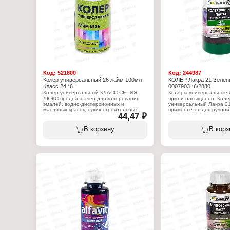
работ
Цвет: №9 розовый
Состав: пигменты, функ
добавки, консервант в т
Объем: 100 мл
Код:
521800
Код:
244987
Колер универсальный 26 лайм 100мл
КОЛЕР Лакра 21 Зелены
Класс 24 *6
0007903 *6/2880
Колер универсальный КЛАСС СЕРИЯ
Колеры универсальные Л
ЛЮКС предназначен для колерования
ярко и насыщенно! Коле
эмалей, водно-дисперсионных и
универсальный Лакра 2
масляных красок, сухих строительных
применяется для ручной
44,47 ₽
смесей, растворов, побелочных и других
алкидных, масляных,
составов. Применяется для внутренних и
воднодисперсионных кра
наружных работ. Позволяет получить
Самостоятельного прим
В корзину
В корз
неограниченное количество цветов и
имеет. Не использовать 
оттенков.
не разбавлять водой ил
растворителями. Оттен
Характеристики:
заколерованной краски 
Производитель: Континенталь
в зависимости от типа и
Торговая марка: КЛАСС
используемой краски (э
Серия: Люкс
краска, водно-дисперсио
Линейка: Класс 24
Перед применением хор
Тип товара: Колер
Ввести небольшое колич
Назначение: универсальный, для красок
часть краски, тщательн
и эмалей
Полученную смесь разб
Виды работ: для внутренних и наружных
краской до желаемого о
работ
Максимальное содержан
Цвет: №26 лайм
краске не должно превы
Состав: пигменты, функциональные
Поверхность должна быт
добавки, консервант в таре, вода
чистой, температура во
Объем: 100 мл
быть не менее 10°С, а 
влажность воздуха ниже