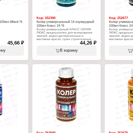
Код:
252390
Код:
252677
00мл Alfavit *6
Колер универсальный 14 изумрудный
Колер универс
100мл Класс 24 *6
100мл Класс 24
Колер универсальный КЛАСС СЕРИЯ
Колер универс
ЛЮКС предназначен для колерования
ЛЮКС предназна
эмалей, водно-дисперсионных и
эмалей, водно-
масляных красок, сухих строительных
масляных красок
, водно-
45,66 ₽
44,26 ₽
смесей, растворов, побелочных и других
смесей, раствор
ых красок
составов. Применяется для внутренних и
составов. Приме
наружных работ. Позволяет получить
наружных работ.
ину
В корзину
неограниченное количество цветов и
неограниченное 
оттенков.
оттенков.
них и наружных
Характеристики:
Характеристики
ние: не более
Производитель: Континенталь
Производитель:
Торговая марка: КЛАСС
Торговая марка
Серия: Люкс
Серия: Люкс
и
Линейка: Класс 24
Линейка: Класс 
Тип товара: Колер
Тип товара: Кол
Назначение: универсальный, для красок
Назначение: уни
и эмалей
и эмалей
Виды работ: для внутренних и наружных
Виды работ: для
работ
работ
Цвет: № 14 Изумруд
Цвет: № 21 Чер
Состав: пигменты, функциональные
Состав: пигмен
добавки, консервант в таре, вода
добавки, консер
Объем: 100 мл
Объем: 100 мл
Код:
252680
Код:
252675