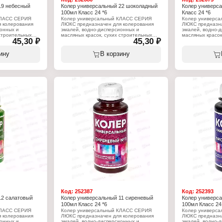
19 небесный
Колер универсальный 22 шоколадный
Колер универс
100мл Класс 24 *6
Класс 24 *6
КЛАСС СЕРИЯ
Колер универсальный КЛАСС СЕРИЯ
Колер универс
 колерования
ЛЮКС предназначен для колерования
ЛЮКС предназна
онных и
эмалей, водно-дисперсионных и
эмалей, водно-
 строительных
масляных красок, сухих строительных
масляных красок
45,30 ₽
45,30 ₽
елочных и других
смесей, растворов, побелочных и других
смесей, раствор
для внутренних и
составов. Применяется для внутренних и
составов. Приме
яет получить
наружных работ. Позволяет получить
наружных работ.
ину
В корзину
тво цветов и
неограниченное количество цветов и
неограниченное 
оттенков.
оттенков.
Характеристики:
Характеристики
енталь
Производитель: Континенталь
Производитель:
Торговая марка: КЛАСС
Торговая марка
Серия: Люкс
Серия: Люкс
Линейка: Класс 24
Линейка: Класс 
Тип товара: Колер
Тип товара: Кол
ный, для красок
Назначение: универсальный, для красок
Назначение: уни
и эмалей
и эмалей
нних и наружных
Виды работ: для внутренних и наружных
Виды работ: для
работ
работ
Цвет: № 22 Шоколад
Цвет: № 2 Желт
циональные
Состав: пигменты, функциональные
Состав: пигмен
аре, вода
добавки, консервант в таре, вода
добавки, консер
Объем: 100 мл
Объем: 100 мл
Код:
252387
Код:
252393
12 салатовый
Колер универсальный 11 сиреневый
Колер универс
100мл Класс 24 *6
100мл Класс 24
КЛАСС СЕРИЯ
Колер универсальный КЛАСС СЕРИЯ
Колер универс
 колерования
ЛЮКС предназначен для колерования
ЛЮКС предназна
онных и
эмалей, водно-дисперсионных и
эмалей, водно-