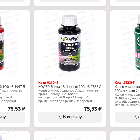
оттенков.
оттенков.
Характеристики:
Характеристики
енталь
Производитель: Континенталь
Производитель:
Торговая марка: КЛАСС
Торговая марка
Серия: Люкс
Серия: Люкс
Линейка: Класс 24
Линейка: Класс 
Тип товара: Колер
Тип товара: Кол
ный, для красок
Назначение: универсальный, для красок
Назначение: уни
и эмалей
и эмалей
нних и наружных
Виды работ: для внутренних и наружных
Виды работ: для
работ
работ
Цвет: № 8 Красно-коричневый
Цвет: № 4 Беже
циональные
Состав: пигменты, функциональные
Состав: пигмен
аре, вода
добавки, консервант в таре, вода
добавки, консер
Объем: 100 мл
Объем: 100 мл
Код:
018045
Код:
252395
 100г *6 1047 Л
КОЛЕР Лакра 18 Черный 100г *6 0782 Л
Колер универс
акра - живите
Колеры универсальные Лакра - живите
100мл Класс 24
р
ярко и насыщенно! Колер
Колер универс
 красный
универсальный Лакра 18 черный
ЛЮКС предназна
 колеровки
применяется для ручной колеровки
эмалей, водно-
алкидных, масляных,
масляных красок
сок и составов.
75,53 ₽
воднодисперсионных красок и составов.
75,53 ₽
смесей, раствор
енения не
Самостоятельного применения не
составов. Приме
в чистом виде и
имеет. Не использовать в чистом виде и
наружных работ.
ину
В корзину
и
не разбавлять водой или
неограниченное 
ок
растворителями. Оттенок
оттенков.
может меняться
заколерованной краски может меняться
 качества
в зависимости от типа и качества
Характеристики
маль, масляная
используемой краски (эмаль, масляная
Производитель:
нная краска).
краска, водно-дисперсионная краска).
Торговая марка
ошо встряхнуть.
Перед применением хорошо встряхнуть.
Серия: Люкс