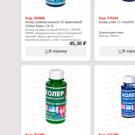
Код:
252668
Код:
575164
Колер универсальный 15 бирюзовый
Колер унив 17 голубой 1
100мл Класс 24 *6
Колер универсальный КЛАСС СЕРИЯ
Характеристики:
ЛЮКС предназначен для колерования
Бренд: Alfavit
эмалей, водно-дисперсионных и
Тип товара: Колер
масляных красок, сухих строительных
45,30 ₽
Назначение: для эмалей
смесей, растворов, побелочных и других
дисперсионных и маслян
составов. Применяется для внутренних и
Цвет: №17 голубой
наружных работ. Позволяет получить
В корзину
В корз
Объем: 100 мл
неограниченное количество цветов и
Разбавитель: вода
оттенков.
Тип работ: для внутрен
работ
Характеристики:
Рекомендуемое добавле
Производитель: Континенталь
5% от объема краски
Торговая марка: КЛАСС
Состав: пигменты, вода,
Серия: Люкс
функциональные добавк
Линейка: Класс 24
Тип товара: Колер
Назначение: универсальный, для красок
и эмалей
Виды работ: для внутренних и наружных
работ
Цвет: № 15 Бирюзовый
Состав: пигменты, функциональные
добавки, консервант в таре, вода
Объем: 100 мл
Код:
252396
Код:
521799