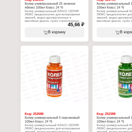
Колер универсальный 25 зеленое
Колер универсальный 
яблоко 100мл Класс 24 *6
100мл Класс 24 *6
Колер универсальный КЛАСС СЕРИЯ
Колер универсальный 
ЛЮКС предназначен для колерования
ЛЮКС предназначен для
эмалей, водно-дисперсионных и
эмалей, водно-дисперси
масляных красок, сухих строительных
масляных красок, сухих
45,66 ₽
смесей, растворов, побелочных и других
смесей, растворов, поб
составов. Применяется для внутренних и
составов. Применяется 
наружных работ. Позволяет получить
наружных работ. Позвол
В корзину
В корз
неограниченное количество цветов и
неограниченное количес
оттенков.
оттенков.
Характеристики:
Характеристики:
Производитель: Континенталь
Производитель: Контин
Торговая марка: КЛАСС
Торговая марка: КЛАСС
Серия: Люкс
Серия: Люкс
Линейка: Класс 24
Линейка: Класс 24
Тип товара: Колер
Тип товара: Колер
Назначение: универсальный, для красок
Назначение: универсаль
и эмалей
и эмалей
Виды работ: для внутренних и наружных
Виды работ: для внутре
работ
работ
Цвет: № 25 Зеленое яблоко
Цвет: №19 небесный
Состав: пигменты, функциональные
Состав: пигменты, функ
добавки, консервант в таре, вода
добавки, консервант в т
Объем: 100 мл
Объем: 100 мл
Код:
252686
Код:
252388
Колер универсальный 5 персиковый
Колер универсальный 
100мл Класс 24 *6
100мл Класс 24 *6
Колер универсальный КЛАСС СЕРИЯ
Колер универсальный 
ЛЮКС предназначен для колерования
ЛЮКС предназначен для
эмалей, водно-дисперсионных и
эмалей, водно-дисперси