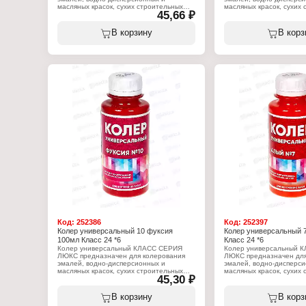
масляных красок, сухих строительных
масляных красок, сухих
45,66 ₽
смесей, растворов, побелочных и других
смесей, растворов, поб
составов. Применяется для внутренних и
составов. Применяется 
наружных работ. Позволяет получить
наружных работ. Позвол
В корзину
В корз
неограниченное количество цветов и
неограниченное количес
оттенков.
оттенков.
Характеристики:
Характеристики:
Производитель: Континенталь
Производитель: Контин
Торговая марка: КЛАСС
Торговая марка: КЛАСС
Серия: Люкс
Серия: Люкс
Линейка: Класс 24
Линейка: Класс 24
Тип товара: Колер
Тип товара: Колер
Назначение: универсальный, для красок
Назначение: универсаль
и эмалей
и эмалей
Виды работ: для внутренних и наружных
Виды работ: для внутре
работ
работ
Цвет: № 5 Персик
Цвет: № 12 Салатный
Состав: пигменты, функциональные
Состав: пигменты, функ
добавки, консервант в таре, вода
добавки, консервант в т
Объем: 100 мл
Объем: 100 мл
Код:
252386
Код:
252397
Колер универсальный 10 фуксия
Колер универсальный 
100мл Класс 24 *6
Класс 24 *6
Колер универсальный КЛАСС СЕРИЯ
Колер универсальный 
ЛЮКС предназначен для колерования
ЛЮКС предназначен для
эмалей, водно-дисперсионных и
эмалей, водно-дисперси
масляных красок, сухих строительных
масляных красок, сухих
45,30 ₽
смесей, растворов, побелочных и других
смесей, растворов, поб
составов. Применяется для внутренних и
составов. Применяется 
наружных работ. Позволяет получить
наружных работ. Позвол
В корзину
В корз
неограниченное количество цветов и
неограниченное количес