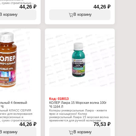
Состав: пигменты, наполнитель,
, сухих строительных
этиленгликоль, технологические добавки
44,26 ₽
44,26 ₽
ов, побелочных и других
Объем: 100 мл
няется для внутренних и
 Позволяет получить
В корзину
В корзину
количество цветов и
:
 Континенталь
: КЛАСС
24
ер
версальный, для красок
 внутренних и наружных
летовый
ты, функциональные
вант в таре, вода
Код:
018013
альный 4 бежевый
КОЛЕР Лакра 15 Морская волна 100г
 *6
*6 1164 Л
альный КЛАСС СЕРИЯ
Колеры универсальные Лакра - живите
чен для колерования
ярко и насыщенно! Колер
дисперсионных и
универсальный Лакра 15 морская волна
, сухих строительных
применяется для ручной колеровки
44,26 ₽
75,53 ₽
ов, побелочных и других
алкидных, масляных,
няется для внутренних и
воднодисперсионных красок и составов.
 Позволяет получить
Самостоятельного применения не
В корзину
В корзину
количество цветов и
имеет. Не использовать в чистом виде и