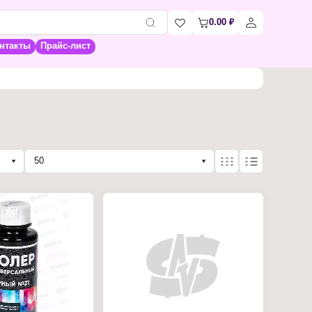
0.00
₽
нтакты
Прайс-лист
50