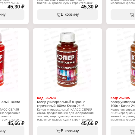
 строительных
масляных красок, сухих строительных
масляных красок
45,30 ₽
45,30 ₽
елочных и других
смесей, растворов, побелочных и других
смесей, раствор
для внутренних и
составов. Применяется для внутренних и
составов. Приме
яет получить
наружных работ. Позволяет получить
наружных работ.
ину
В корзину
тво цветов и
неограниченное количество цветов и
неограниченное 
оттенков.
оттенков.
Характеристики:
Характеристики
енталь
Производитель: Континенталь
Производитель:
Торговая марка: КЛАСС
Торговая марка
Серия: Люкс
Серия: Люкс
Линейка: Класс 24
Линейка: Класс 
Тип товара: Колер
Тип товара: Кол
ный, для красок
Назначение: универсальный, для красок
Назначение: уни
и эмалей
и эмалей
нних и наружных
Виды работ: для внутренних и наружных
Виды работ: для
работ
работ
Цвет: № 11 Сиреневый
Цвет: № 20 Фио
циональные
Состав: пигменты, функциональные
Состав: пигмен
аре, вода
добавки, консервант в таре, вода
добавки, консер
Объем: 100 мл
Объем: 100 мл
Код:
252687
Код:
252385
7 алый 100мл
Колер универсальный 8 красно-
Колер универс
коричневый 100мл Класс 24 *6
100мл Класс 24
КЛАСС СЕРИЯ
Колер универсальный КЛАСС СЕРИЯ
Колер универс
 колерования
ЛЮКС предназначен для колерования
ЛЮКС предназна
онных и
эмалей, водно-дисперсионных и
эмалей, водно-
 строительных
масляных красок, сухих строительных
масляных красок
45,66 ₽
45,66 ₽
елочных и других
смесей, растворов, побелочных и других
смесей, раствор
для внутренних и
составов. Применяется для внутренних и
составов. Приме
яет получить
наружных работ. Позволяет получить
наружных работ.
ину
В корзину
тво цветов и
неограниченное количество цветов и
неограниченное 