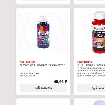
оттенков.
оттенков.
Характеристики:
Характеристики:
Производитель: Континенталь
Производитель: Контин
Торговая марка: КЛАСС
Торговая марка: КЛАСС
Серия: Люкс
Серия: Люкс
Линейка: Класс 24
Линейка: Класс 24
Тип товара: Колер
Тип товара: Колер
Назначение: универсальный, для красок
Назначение: универсаль
и эмалей
и эмалей
Виды работ: для внутренних и наружных
Виды работ: для внутре
работ
работ
Цвет: № 10 Фуксия
Цвет: № 7 Алый
Состав: пигменты, функциональные
Состав: пигменты, функ
добавки, консервант в таре, вода
добавки, консервант в т
Объем: 100 мл
Объем: 100 мл
Код:
575160
Код:
018146
Колер унив 14 изумруд 100мл Alfavit *6
КОЛЕР Лакра 7 Красный
Колеры универсальные Л
ярко и насыщенно! Коле
Характеристики:
универсальный Лакра 7
Бренд: Alfavit
применяется для ручной
Тип товара: Колер
алкидных, масляных,
Назначение: для эмалей, водно-
45,66 ₽
воднодисперсионных кра
дисперсионных и масляных красок
Самостоятельного прим
Цвет: №14 изумруд
имеет. Не использовать 
В корзину
В корз
Объем: 100 мл
не разбавлять водой ил
Разбавитель: вода
растворителями. Оттен
Тип работ: для внутренних и наружных
заколерованной краски 
работ
в зависимости от типа и
Рекомендуемое добавление: не более
используемой краски (э
5% от объема краски
краска, водно-дисперсио
Состав: пигменты, вода,
Перед применением хор