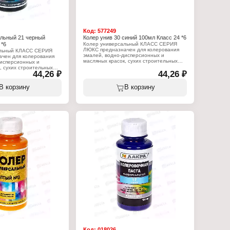
Код:
577249
альный 21 черный
Колер унив 30 синий 100мл Класс 24 *6
 *6
Колер универсальный КЛАСС СЕРИЯ
ЛЮКС предназначен для колерования
альный КЛАСС СЕРИЯ
эмалей, водно-дисперсионных и
чен для колерования
масляных красок, сухих строительных
дисперсионных и
смесей, растворов, побелочных и других
, сухих строительных
44,26 ₽
составов. Применяется для внутренних и
44,26 ₽
ов, побелочных и других
наружных работ. Позволяет получить
няется для внутренних и
неограниченное количество цветов и
 Позволяет получить
В корзину
В корзину
оттенков.
количество цветов и
Характеристики:
Производитель: Континенталь
:
Торговая марка: КЛАСС
 Континенталь
Серия: Люкс
: КЛАСС
Линейка: Класс 27
Тип товара: Колер
24
Назначение: универсальный, для красок
ер
и эмалей
версальный, для красок
Виды работ: для внутренних и наружных
работ
 внутренних и наружных
Цвет: №30 синий
Состав: пигменты, функциональные
ный
добавки, консервант в таре, вода
ты, функциональные
Объем: 100 мл
вант в таре, вода
Код:
018026