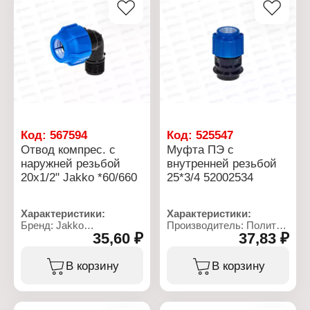
Резьба присоединения:
бар
НР
Температура
Рабочее давление: до 10
применения: от 0 до +40
бар
С
Температура
применения: от 0 до +40
С
Код:
567594
Код:
525547
Отвод компрес. с
Муфта ПЭ с
наружней резьбой
внутренней резьбой
20x1/2" Jakko *60/660
25*3/4 52002534
Характеристики:
Характеристики:
Бренд: Jakko
Производитель: Политек
35,60 ₽
37,83 ₽
Артикул: 704059201T
Линейка: ТПК-АКВА
Тип товара: Отвод
Артикул: 52002534
Тип: компрессионый
Тип товара: Муфта
В корзину
В корзину
Диаметр присоединения:
Вид: переходная
20x1/2"
Диаметр присоединения:
Материал: полипропилен
25 мм
Резьба присоединения:
Тип резьбы: G3/4