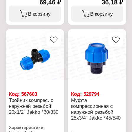
Тип товара: Муфта
69,46 ₽
36,18 ₽
Артикул: 704024252T
Тип: компрессионная
Тип товара: Муфта
Вид: соединительная
Тип: компрессионная
В корзину
В корзину
Диаметр присоединения:
Вид: переходная
32 мм
Диаметр присоединения:
Материал: полиэтилен
25x1"
низкого давления
Материал: полипропилен
Резьба присоединения:
ВР
Рабочее давление: до 10
бар
Температура
применения: от 0 до +40
С
Код:
567603
Код:
529794
Тройник компрес. с
Муфта
наружней резьбой
компрессионная с
20x1/2" Jakko *30/330
наружной резьбой
25x3/4" Jakko *45/540
Характеристики: