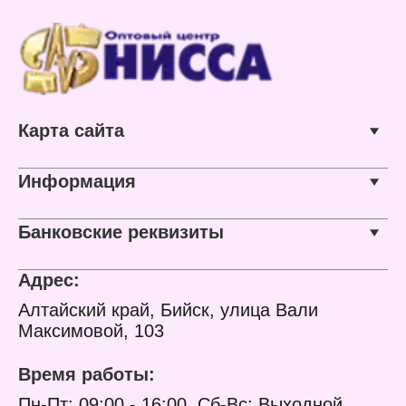
16 бар
25 мм
Материал: полиэтилен
Максимальная
низкого давления
температура: 40 С
Резьба присоединения:
Номинальное давление:
ВР
16 бар
Тип вентиля: ручка
Тип арматуры: запорная
Материал: полиэтилен
Карта сайта
низкого давления
Тип присоединения:
цанговый/резьбовой
Цвет вентиля: синий
Информация
Вид ручки: прямая
Резьба присоединения:
ВР-ВР
Банковские реквизиты
Адрес:
Алтайский край, Бийск, улица Вали
Максимовой, 103
Время работы:
Пн-Пт: 09:00 - 16:00, Сб-Вс: Выходной