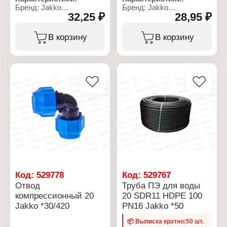
Бренд: Jakko
Бренд: Jakko
32,25 ₽
28,95 ₽
Артикул: 704000320R
Артикул: 704000120R
Тип товара: Труба
Тип товара: Труба
Назначение: для воды
Назначение: для воды
В корзину
В корзину
Диаметр: 20 мм
Диаметр: 20 мм
Материал: HDPE
Материал: HDPE
Тип: SDR11
Тип: SDR11
Максимальное рабочее
Максимальное рабочее
давление: PN16
давление: PN16
Длина: 100 м
Длина: 25 м
Код:
529778
Код:
529767
Отвод
Труба ПЭ для воды
компрессионный 20
20 SDR11 HDPE 100
Jakko *30/420
PN16 Jakko *50
📦 Выписка кратно:50 шт.