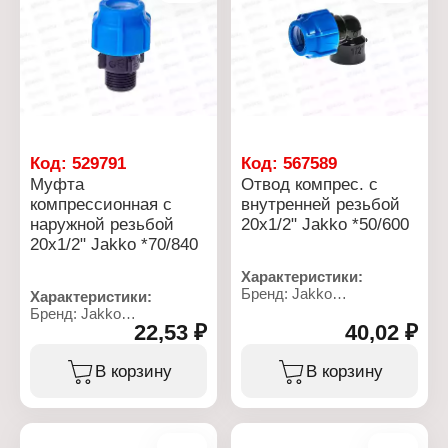
Номинальное давление:
16 бар
Материал: полипропилен
Резьба присоединения:
НР
Код:
529791
Код:
567589
Муфта
Отвод компрес. с
компрессионная с
внутренней резьбой
наружной резьбой
20x1/2" Jakko *50/600
20x1/2" Jakko *70/840
Характеристики:
Бренд: Jakko
Характеристики:
Артикул: 704055201T
Бренд: Jakko
Тип товара: Отвод
22,53 ₽
40,02 ₽
Артикул: 704034502T
Тип: компрессионый
Тип товара: Муфта
Диаметр присоединения:
Тип: компрессионная
В корзину
В корзину
20x1/2"
Вид: переходная
Материал: полипропилен
Диаметр присоединения:
Резьба присоединения:
20x1/2"
ВР
Материал: полипропилен
Рабочее давление: до 10