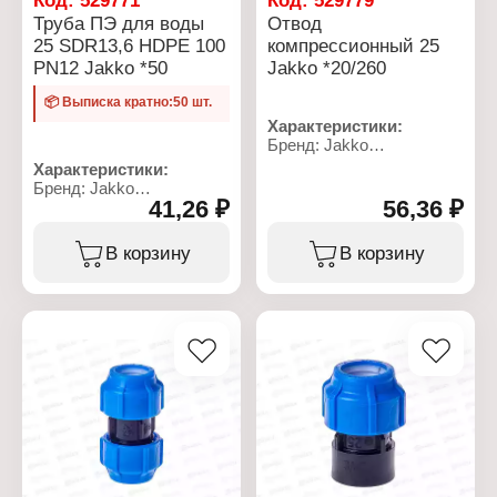
Код:
529771
Код:
529779
Труба ПЭ для воды
Отвод
25 SDR13,6 HDPE 100
компрессионный 25
PN12 Jakko *50
Jakko *20/260
📦 Выписка кратно:50 шт.
Характеристики:
Бренд: Jakko
Артикул: 704064025T
Характеристики:
Тип товара: Отвод
Бренд: Jakko
Тип: компрессионый
41,26 ₽
56,36 ₽
Артикул: 704000625R
Тип резьбы: нет
Тип товара: Труба
Диаметр присоединения:
Назначение: для воды
В корзину
В корзину
25 мм
Диаметр: 25 мм
Материал: полипропилен
Материал: HDPE
Рабочее давление: до 10
Тип: SDR13,6
бар
Максимальное рабочее
Температура
давление: PN12
применения: от 0 до +40
Длина: 100 м
С