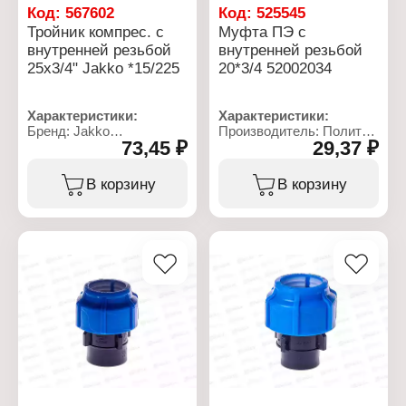
Код:
567602
Код:
525545
Тройник компрес. с
Муфта ПЭ с
внутренней резьбой
внутренней резьбой
25x3/4" Jakko *15/225
20*3/4 52002034
Характеристики:
Характеристики:
Бренд: Jakko
Производитель: Политек
73,45 ₽
29,37 ₽
Артикул: 704086254T
Линейка: ТПК-АКВА
Тип товара: Тройник
Артикул: 52002034
Тип: компрессионный
Тип товара: Муфта
В корзину
В корзину
Диаметр присоединения:
Вид: переходная
25x3/4"
Диаметр присоединения:
Материал: полипропилен
20 мм
Резьба присоединения:
Тип резьбы: G3/4
ВР
Максимальная
Рабочее давление: до 10
температура: 40 С
бар
Номинальное давление:
Температура
16 бар
применения: от 0 до +40
Материал: полиэтилен
С
низкого давления
Резьба присоединения:
ВР