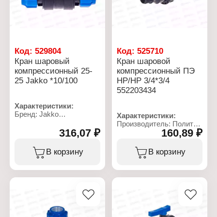
Код:
529804
Код:
525710
Кран шаровый
Кран шаровой
компрессионный 25-
компрессионный ПЭ
25 Jakko *10/100
НР/НР 3/4*3/4
552203434
Характеристики:
Бренд: Jakko
Характеристики:
Артикул: 704015252T
Производитель: Политек
Тип товара: Кран
316,07 ₽
160,89 ₽
Линейка: ТПК-АКВА
Тип: компрессионный
Артикул: 552203434
Вид: шаровый
Тип товара: Кран
В корзину
В корзину
Диаметр присоединения:
Тип: компрессионный
25-25 мм
Вид: шаровой
Материал: полиэтилен
Тип резьбы: 3/4M-3/4M
низкого давления
Максимальная
Рабочее давление: до 10
температура: 40 С
бар
Номинальное давление:
Температура
16 бар
применения: от 0 до +40
Тип вентиля: ручка