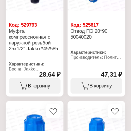
Код:
529793
Код:
525617
Муфта
Отвод ПЭ 20*90
компрессионная с
50040020
наружной резьбой
25x1/2" Jakko *45/585
Характеристики:
Производитель: Политек
Линейка: ТПК-АКВА
Характеристики:
Артикул: 50040020
Бренд: Jakko
Тип товара: Отвод
28,64 ₽
47,31 ₽
Артикул: 704037254T
Вид: угольник
Тип товара: Муфта
Диаметр присоединения:
Тип: компрессионная
В корзину
В корзину
20 мм
Вид: переходная
Тип резьбы: нет
Диаметр присоединения:
Максимальная
25x1/2"
температура: 40 С
Материал: полипропилен
Номинальное давление:
Резьба присоединения:
16 бар
НР
Материал: полипропилен
Рабочее давление: до 10
бар
Температура