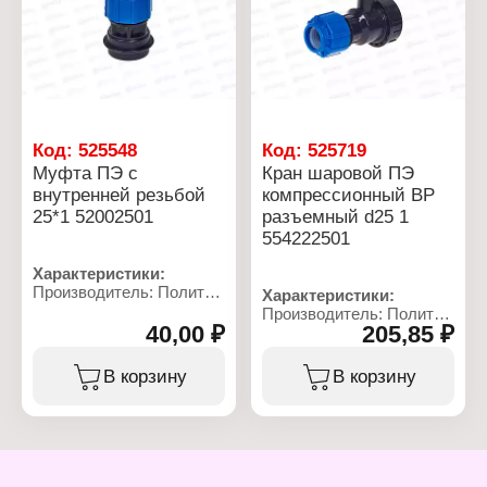
С
Тип арматуры:
Тип вентиля: ручка
регулирующая
Вид ручки: прямая
Материал: полипропилен
Тип присоединения:
резьбовой
Цвет ручки: синий
Вид ручки: прямая
Резьба присоединения:
Код:
525548
Код:
525719
НР - НР
Муфта ПЭ с
Кран шаровой ПЭ
внутренней резьбой
компрессионный ВР
25*1 52002501
разъемный d25 1
554222501
Характеристики:
Производитель: Политек
Характеристики:
Линейка: ТПК-АКВА
Производитель: Политек
Артикул: 52002501
40,00 ₽
205,85 ₽
Линейка: ТПК-АКВА
Тип товара: Муфта
Артикул: 554222501
Вид: переходная
Тип товара: Кран
В корзину
В корзину
Диаметр присоединения:
Тип: компрессионный
25 мм
Вид: шаровой
Тип резьбы: G1
Особенность:
Максимальная
разъемный
температура: 40 С
Тип резьбы: 1F
Номинальное давление:
Диаметр присоединения: