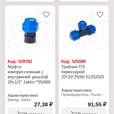
Тип резьбы: G1/2
20x3/4"
Максимальная
Материал: полипропилен
температура: 40 С
Резьба присоединения:
Номинальное давление:
НР
16 бар
Рабочее давление: до 10
Материал: полипропилен
бар
Резьба присоединения:
Температура
НР
применения: от 0 до +40
С
Код:
529782
Код:
525586
Муфта
Тройник ПЭ
компрессионная с
переходной
внутренней резьбой
25*20*25/90 51252025
20x1/2" Jakko *55/660
Характеристики:
Производитель: Политек
Характеристики:
Линейка: ТПК-АКВА
Бренд: Jakko
Артикул: 51252025
27,38 ₽
91,55 ₽
Артикул: 704020202T
Тип товара: Тройник
Тип товара: Муфта
Тип: компрессионный
Тип: компрессионная