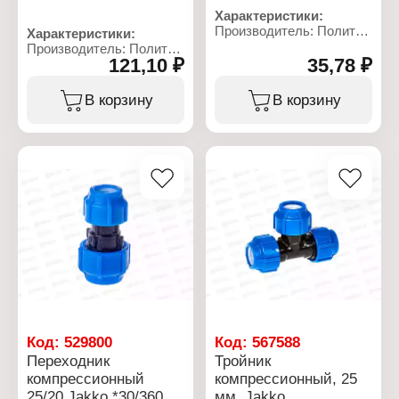
Характеристики:
Производитель: Политек
Характеристики:
Линейка: ТПК-АКВА
Производитель: Политек
Артикул: 53002512
121,10 ₽
35,78 ₽
Линейка: ТПК-АКВА
Тип товара: Муфта
Артикул: 552201212
Вид: переходная
Тип товара: Кран
В корзину
В корзину
Диаметр присоединения:
Тип: компрессионный
25 мм
Вид: шаровой
Тип резьбы: G1/2
Тип резьбы: 1/2M-1/2M
Максимальная
Максимальная
температура: 40 С
температура: 40 С
Номинальное давление:
Номинальное давление:
16 бар
16 бар
Материал: полипропилен
Тип вентиля: ручка
Резьба присоединения:
Тип арматуры:
НР
регулирующая
Материал: полипропилен
Тип присоединения:
резьбовой
Цвет ручки: синий
Вид ручки: прямая
Резьба присоединения:
Код:
529800
Код:
567588
НР - НР
Переходник
Тройник
компрессионный
компрессионный, 25
25/20 Jakko *30/360
мм, Jakko