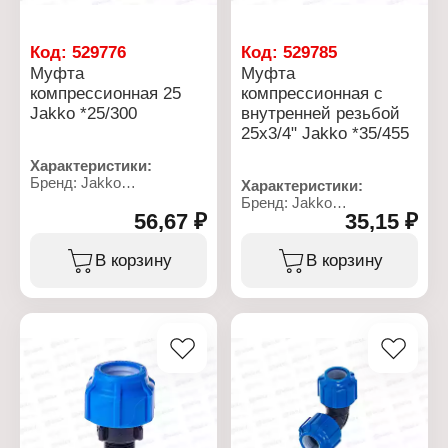
Код:
529776
Код:
529785
Муфта
Муфта
компрессионная 25
компрессионная с
Jakko *25/300
внутренней резьбой
25x3/4" Jakko *35/455
Характеристики:
Бренд: Jakko
Характеристики:
Артикул: 704050025T
Бренд: Jakko
Тип товара: Муфта
56,67 ₽
35,15 ₽
Артикул: 704024251T
Тип: компрессионная
Тип товара: Муфта
Вид: соединительная
Тип: компрессионная
В корзину
В корзину
Диаметр присоединения:
Вид: переходная
25 мм
Диаметр присоединения:
Материал: полиэтилен
25x3/4"
низкого давления
Материал: полипропилен
Резьба присоединения:
ВР
Рабочее давление: до 10
бар
Температура
применения: от 0 до +40
С