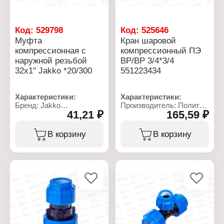
Код:
529798
Код:
525646
Муфта
Кран шаровой
компрессионная с
компрессионный ПЭ
наружной резьбой
ВР/ВР 3/4*3/4
32x1" Jakko *20/300
551223434
Характеристики:
Характеристики:
Бренд: Jakko
Производитель: Политек
41,21 ₽
165,59 ₽
Артикул: 704042325T
Линейка: ТПК-АКВА
Тип товара: Муфта
Артикул: 551223434
Тип: компрессионная
Тип товара: Кран
В корзину
В корзину
Вид: переходная
Тип: компрессионный
Диаметр присоединения:
Вид: шаровой
32x1"
Тип резьбы: 3/4F-3/4F
Материал: полипропилен
Максимальная
Резьба присоединения:
температура: 40 С
НР
Номинальное давление:
Рабочее давление: до 10
16 бар
бар
Тип вентиля: ручка
Температура
Тип арматуры:
применения: от 0 до +40
регулирующая