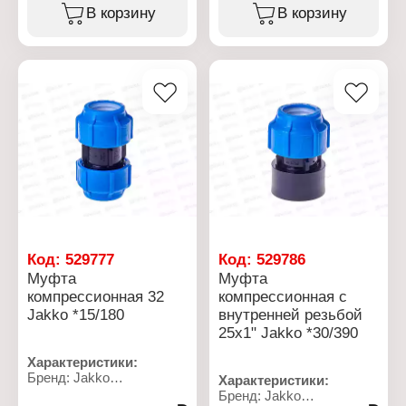
Тип: компрессионный
Тип: компрессионый
В корзину
В корзину
Диаметр присоединения:
Тип резьбы: нет
20x1/2"
Диаметр присоединения:
Материал: полипропилен
32 мм
Резьба присоединения:
Материал: полипропилен
ВР
Рабочее давление: до 10
Рабочее давление: до 10
бар
бар
Температура
Температура
применения: от 0 до +40
применения: от 0 до +40
С
С
Код:
529777
Код:
529786
Муфта
Муфта
компрессионная 32
компрессионная с
Jakko *15/180
внутренней резьбой
25x1" Jakko *30/390
Характеристики:
Бренд: Jakko
Характеристики:
Артикул: 704051032T
Бренд: Jakko