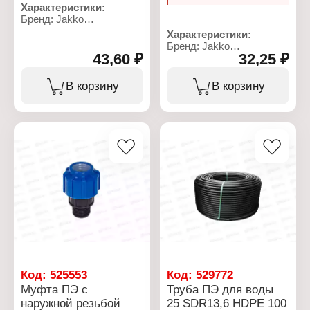
Характеристики:
Бренд: Jakko
Артикул: 704063020T
Характеристики:
Тип товара: Отвод
Бренд: Jakko
Тип: компрессионый
43,60 ₽
32,25 ₽
Артикул: 704000220R
Тип резьбы: нет
Тип товара: Труба
Диаметр присоединения:
Назначение: для воды
В корзину
В корзину
20 мм
Диаметр: 20 мм
Материал: полипропилен
Материал: HDPE
Рабочее давление: до 10
Тип: SDR11
бар
Максимальное рабочее
Температура
давление: PN16
применения: от 0 до +40
Длина: 100 м
С
Код:
525553
Код:
529772
Муфта ПЭ с
Труба ПЭ для воды
наружной резьбой
25 SDR13,6 HDPE 100