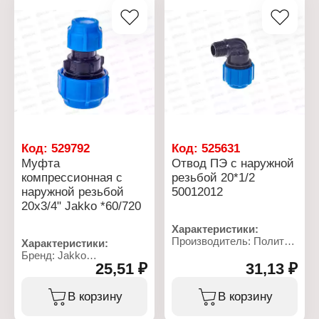
НР
Максимальная
Рабочее давление: до 10
температура: 40 С
бар
Номинальное давление:
Температура
16 бар
применения: от 0 до +40
Материал: полипропилен
С
Резьба присоединения:
ВР
Код:
529792
Код:
525631
Муфта
Отвод ПЭ с наружной
компрессионная с
резьбой 20*1/2
наружной резьбой
50012012
20x3/4" Jakko *60/720
Характеристики:
Производитель: Политек
Характеристики:
Линейка: ТПК-АКВА
Бренд: Jakko
Артикул: 50012012
25,51 ₽
31,13 ₽
Артикул: 704035204T
Тип товара: Отвод
Тип товара: Муфта
Вид: угольник
Тип: компрессионная
В корзину
В корзину
Диаметр присоединения:
Вид: переходная
20 мм
Диаметр присоединения: