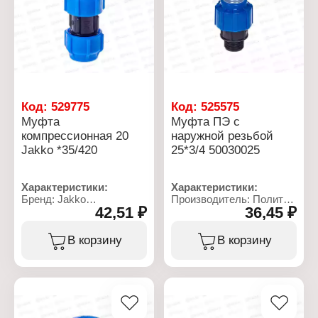
бар
бар
Температура
Температура
применения: от 0 до +40
применения: от 0 до +40
С
С
Код:
529775
Код:
525575
Муфта
Муфта ПЭ с
компрессионная 20
наружной резьбой
Jakko *35/420
25*3/4 50030025
Характеристики:
Характеристики:
Бренд: Jakko
Производитель: Политек
42,51 ₽
36,45 ₽
Артикул: 704049020T
Линейка: ТПК-АКВА
Тип товара: Муфта
Артикул: 50030025
Тип: компрессионная
Тип товара: Муфта
В корзину
В корзину
Вид: соединительная
Вид: переходная
Диаметр присоединения:
Диаметр присоединения:
20 мм
25 мм
Материал: полиэтилен
Тип резьбы: G3/4
низкого давления
Максимальная
температура: 40 С