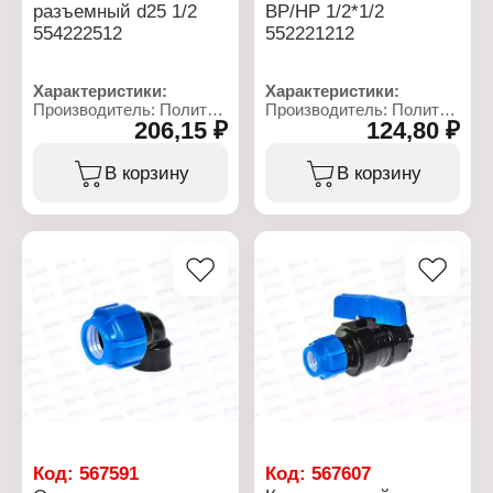
разъемный d25 1/2
ВР/НР 1/2*1/2
554222512
552221212
Характеристики:
Характеристики:
Производитель: Политек
Производитель: Политек
206,15 ₽
124,80 ₽
Линейка: ТПК-АКВА
Линейка: ТПК-АКВА
Артикул: 554222512
Артикул: 552221212
Тип товара: Кран
Тип товара: Кран
В корзину
В корзину
Тип: компрессионный
Тип: компрессионный
Вид: шаровой
Вид: шаровой
Особенность:
Тип резьбы: 1/2F-1/2M
разъемный
Максимальная
Тип резьбы: 1/2F
температура: 40 С
Диаметр присоединения:
Номинальное давление:
25 мм
16 бар
Максимальная
Тип вентиля: ручка
температура: 40 С
Тип арматуры: запорная
Номинальное давление:
Материал: полиэтилен
16 бар
низкого давления
Тип вентиля: флажок
Тип присоединения:
Тип арматуры:
резьбовой
регулирующая
Цвет ручки: синий
Материал: полипропилен
Вид ручки: прямая
Тип присоединения:
Резьба присоединения:
Код:
567591
Код:
567607
цанговый/резьбовой
ВР-НР