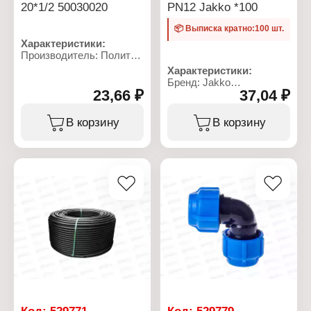
20*1/2 50030020
PN12 Jakko *100
📦 Выписка кратно:100 шт.
Характеристики:
Производитель: Политек
Линейка: ТПК-АКВА
Характеристики:
Артикул: 50030020
Бренд: Jakko
Тип товара: Муфта
23,66 ₽
37,04 ₽
Артикул: 704000725R
Вид: переходная
Тип товара: Труба
Диаметр присоединения:
Назначение: для воды
В корзину
В корзину
20 мм
Диаметр: 25 мм
Тип резьбы: G1/2
Материал: HDPE
Максимальная
Тип: SDR13,6
температура: 40 С
Максимальное рабочее
Номинальное давление:
давление: PN12
16 бар
Длина: 100 м
Материал: полипропилен
Резьба присоединения:
НР