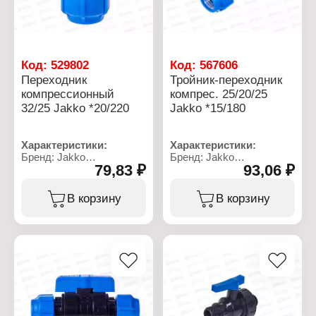
С
Материал: полипропилен
Тип присоединения:
резьбовой
Цвет ручки: синий
Вид ручки: прямая
Резьба присоединения:
Код:
529802
Код:
567606
ВР-ВР
Переходник
Тройник-переходник
компрессионный
компрес. 25/20/25
32/25 Jakko *20/220
Jakko *15/180
Характеристики:
Характеристики:
Бренд: Jakko
Бренд: Jakko
79,83 ₽
93,06 ₽
Артикул: 704071325T
Артикул: 704101220T
Тип товара: Переходник
Тип товара: Тройник
Тип: компрессионый
Вариация: переходник
В корзину
В корзину
Диаметр присоединения:
Тип: компрессионный
32/25 мм
Диаметр присоединения:
Материал: полипропилен
25/20/25 мм
Рабочее давление: до 10
бар
Температура
применения: от 0 до +40
С