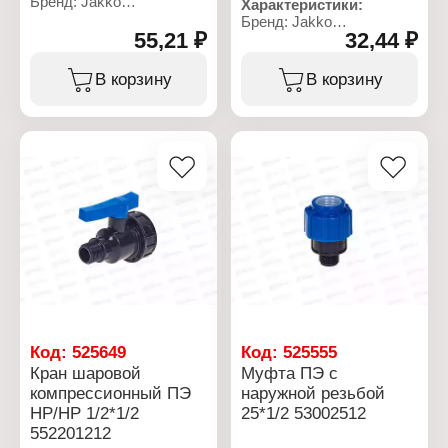
Бренд: Jakko
Характеристики:
Артикул: 704090202T
Бренд: Jakko
Тип товара: Тройник
55,21 ₽
32,44 ₽
Артикул: 704038251T
Тип: компрессионный
Тип товара: Муфта
Диаметр присоединения:
Тип: компрессионная
В корзину
В корзину
20x1/2"
Вид: переходная
Материал: полипропилен
Диаметр присоединения:
Резьба присоединения:
25x3/4"
НР
Материал: полипропилен
Рабочее давление: до 10
Резьба присоединения:
бар
НР
Температура
Рабочее давление: до 10
применения: от 0 до +40
бар
С
Температура
применения: от 0 до +40
С
Код:
525649
Код:
525555
Кран шаровой
Муфта ПЭ с
компрессионный ПЭ
наружной резьбой
НР/НР 1/2*1/2
25*1/2 53002512
552201212