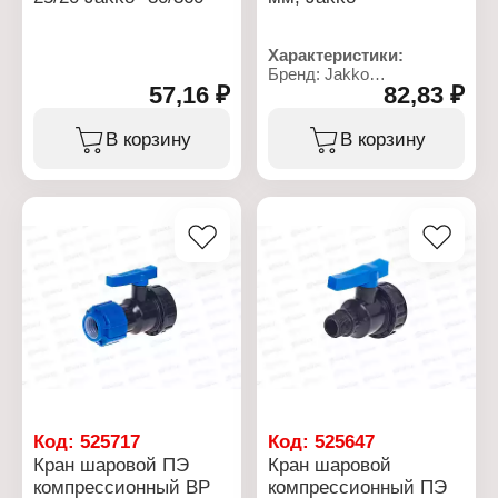
Характеристики:
Бренд: Jakko
57,16 ₽
82,83 ₽
Артикул: 704096025T
Тип товара: Тройник
Тип: компрессионный
В корзину
В корзину
Диаметр присоединения:
25 мм
Материал: полипропилен
Рабочее давление: до 10
бар
Температура
применения: от 0 до +40
С
Код:
525717
Код:
525647
Кран шаровой ПЭ
Кран шаровой
компрессионный ВР
компрессионный ПЭ