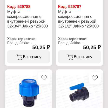
Код:
529788
Код:
529787
Муфта
Муфта
компрессионная с
компрессионная с
внутренней резьбой
внутренней резьбой
32x3/4" Jakko *25/300
32x1/2" Jakko *25/300
Характеристики:
Характеристики:
Бренд: Jakko
Бренд: Jakko
50,25 ₽
50,25 ₽
Артикул: 704026324T
Артикул: 704025322T
Тип товара: Муфта
Тип товара: Муфта
Тип: компрессионная
Тип: компрессионная
В корзину
В корзину
Вид: переходная
Вид: переходная
Диаметр присоединения:
Диаметр присоединения:
32x3/4"
32x1/2"
Материал: полипропилен
Материал: полипропилен
Резьба присоединения:
Резьба присоединения:
ВР
ВР
Рабочее давление: до 10
Рабочее давление: до 10
бар
бар
Температура
Температура
применения: от 0 до +40
применения: от 0 до +40
С
С