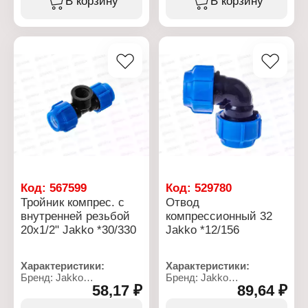
В корзину
В корзину
Вид: переходной
Вид: переходная
Материал: полипропилен
Диаметр присоединения:
Диаметр трубы: 25-20-25
20x1/2"
мм
Материал: полипропилен
Максимальная
Резьба присоединения:
температура: 40 С
ВР
Номинальное давление:
Рабочее давление: до 10
16 бар
бар
Температура
применения: от 0 до +40
С
Код:
567599
Код:
529780
Тройник компрес. с
Отвод
внутренней резьбой
компрессионный 32
20x1/2" Jakko *30/330
Jakko *12/156
Характеристики:
Характеристики:
Бренд: Jakko
Бренд: Jakko
58,17 ₽
89,64 ₽
Артикул: 704085202T
Артикул: 704065032T
Тип товара: Тройник
Тип товара: Отвод