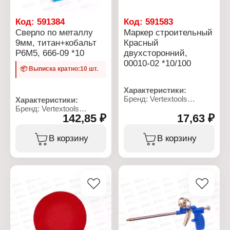
Код:
591384
Код:
591583
Сверло по металлу
Маркер строительный
9мм, титан+кобальт
Красный
Р6М5, 666-09 *10
двухсторонний,
00010-02 *10/100
📦 Выписка кратно:10 шт.
Характеристики:
Бренд: Vertextools
Характеристики:
Артикул: 00010-02
Бренд: Vertextools
142,85 ₽
Тип товара: Маркер
17,63 ₽
Артикул: 666-09
Назначение:
Тип товара: Сверло
строительный
Назначение: по металлу
В корзину
В корзину
Цвет чернил: красный
Диаметр: 9 мм
Особенность:
Материал: сталь Р6М5,
двусторонний
титан+кобальт
Основа чернил:
Общая длина: 120 мм
спиртовая основа
Рабочая длина: 85 мм
Толщина линии письма: 1
Форма хвостовика:
мм, 0,4 мм
цилиндрический
хвостовик
Угол заточки: 118
градусов