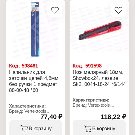
материал: оксид
Общая длина: 30 мм
алюминия
Рабочая длина: 15 мм
Максимальная частота
Форма хвостовика:
вращения: 13300 об/мин
цилиндрический
хвостовик
Угол заточки: 118
градусов
Код:
598461
Код:
591598
Напильник для
Нож малярный 18мм.
заточки цепей 4,8мм
Showbox24, лезвие
без ручки 1 предмет
Sk2, 0044-18-24 *6/144
88-00-48 *60
Характеристики:
Бренд: Vertextools
Характеристики:
Артикул: 0044-18-24
Бренд: Vertextools
Тип товара: Нож
77,40 ₽
118,22 ₽
Артикул: 88-00-48
Назначение: малярный
Тип товара: Напильник
Ширина лезвия: 18 мм
Назначение: для заточки
В корзину
В корзину
Материал лезвия: сталь
цепей