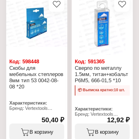
Газовая смесь: изобутан,
Толщина линии: 4 мм
пропан, бутан
Основа чернил:
Температура нагрева:
масляная основа
1300 С
Материал корпуса:
Регулятор уровня
алюминий
пламени: есть
Расход топлива: 80 г/ч
Соединение: цанговое
Тип пламени:
карандашное
Код:
598448
Код:
591365
Скобы для
Сверло по металлу
мебельных степлеров
1.5мм, титан+кобальт
8мм тип 53 0042-08-
Р6М5, 666-01,5 *10
08 *20
📦 Выписка кратно:10 шт.
Характеристики:
Бренд: Vertextools
Характеристики:
Артикул: 0042-08-08
Бренд: Vertextools
Тип товара: Скобы для
50,40 ₽
12,92 ₽
Артикул: 666-01,5
мебельных степлеров
Тип товара: Сверло
Форма: прямоугольные
Назначение: по металлу
В корзину
В корзину
Особенность:
Диаметр: 1,5 мм