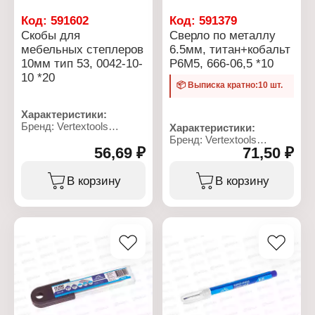
Код:
591602
Код:
591379
Скобы для
Сверло по металлу
мебельных степлеров
6.5мм, титан+кобальт
10мм тип 53, 0042-10-
Р6М5, 666-06,5 *10
10 *20
📦 Выписка кратно:10 шт.
Характеристики:
Бренд: Vertextools
Характеристики:
Артикул: 15624
Бренд: Vertextools
Тип товара: Скобы для
56,69 ₽
71,50 ₽
Артикул: 666-06,5
мебельных степлеров
Тип товара: Сверло
Форма: прямоугольные
Назначение: по металлу
В корзину
В корзину
Особенность:
Диаметр: 6,5 мм
закаленные
Материал: сталь Р6М5,
Высота: 10 мм
титан+кобальт
Тип скоб: 53/A
Общая длина: 100 мм
Длина: 11,3 мм
Рабочая длина: 65 мм
Ширина: 0,7 мм
Форма хвостовика:
Материал: сталь
цилиндрический
Количество: 1000 шт
хвостовик
Упаковка: в коробке
Угол заточки: 118
градусов