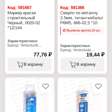
Код:
591667
Код:
591366
Маркер-краска
Сверло по металлу
строительный
2.5мм, титан+кобальт
Черный, 0020-02
Р6М5, 666-02,5 *10
*12/144
📦 Выписка кратно:10 шт.
Характеристики:
Бренд: Vertextools
Характеристики:
Артикул: 0020-02
Бренд: Vertextools
Тип товара: Маркер
77,76 ₽
19,44 ₽
Артикул: 666-02,5
Вариация: краска
Тип товара: Сверло
Назначение:
Назначение: по металлу
В корзину
В корзину
строительный
Диаметр: 2,5 мм
Цвет чернил: черный
Материал: сталь Р6М5,
Диаметр пишущего узла:
титан+кобальт
4 мм
Общая длина: 65 мм
Длина корпуса: 144 мм
Рабочая длина: 40 мм
Диаметр корпуса: 19 мм
Форма хвостовика:
Материал корпуса:
цилиндрический
алюминий
хвостовик
Основа чернил: нитро-
Угол заточки: 118
основа
градусов