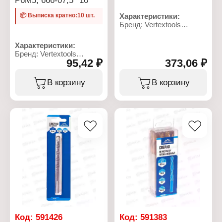
📦 Выписка кратно:10 шт.
Характеристики:
Бренд: Vertextools
Артикул: 3120-10
Тип товара: Рулетка
Характеристики:
Вид: магнитная
Бренд: Vertextools
Клипса для крепления на
95,42 ₽
373,06 ₽
Артикул: 666-07,5
ремень: есть
Тип товара: Сверло
Длина: 10 м
Назначение: по металлу
В корзину
В корзину
Ширина: 25 мм
Диаметр: 7,5 мм
Материал корпуса:
Материал: сталь Р6М5,
обрезиненный
титан+кобальт
ударопрочный пластик
Общая длина: 110 мм
Материал ленты: сталь
Рабочая длина: 80 мм
Цвет ленты: белый
Форма хвостовика:
цилиндрический
хвостовик
Угол заточки: 118
градусов
Код:
591426
Код:
591383