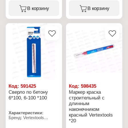
Вариация: краска
Тип товара: Сверло
Назначение:
Назначение: по металлу
В корзину
В корзину
строительный
Диаметр: 6,5 мм
Цвет чернил: красный
Материал: сталь HSS
Диаметр пишущего узла:
Общая длина: 95 мм
4 мм
Рабочая длина: 63 мм
Длина корпуса: 144 мм
Форма хвостовика:
Диаметр корпуса: 19 мм
цилиндрический
Материал корпуса:
хвостовик
алюминий
Угол заточки: 118
Основа чернил: нитро-
градусов
основа
Код:
591425
Код:
598435
Сверло по бетону
Маркер краска
6*100, 6-100 *100
строительный с
длинным
наконечником
Характеристики:
красный Vertextools
Бренд: Vertextools
*20
Артикул: 6-100
Тип товара: Сверло