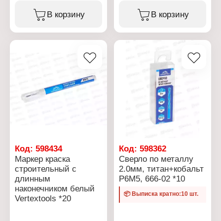
Тип товара: Сверло
Тип товара: Сверло
Назначение: по металлу
Назначение: по металлу
В корзину
В корзину
Диаметр: 3 мм
Диаметр: 4 мм
Материал: сталь Р6М5,
Материал: сталь Р6М5,
титан+кобальт
титан+кобальт
Общая длина: 65 мм
Общая длина: 75 мм
Рабочая длина: 40 мм
Рабочая длина: 50 мм
Форма хвостовика:
Форма хвостовика:
цилиндрический
цилиндрический
хвостовик
хвостовик
Угол заточки: 118
Угол заточки: 118
градусов
градусов
Код:
598434
Код:
598362
Маркер краска
Сверло по металлу
строительный с
2.0мм, титан+кобальт
длинным
Р6М5, 666-02 *10
наконечником белый
📦 Выписка кратно:10 шт.
Vertextools *20