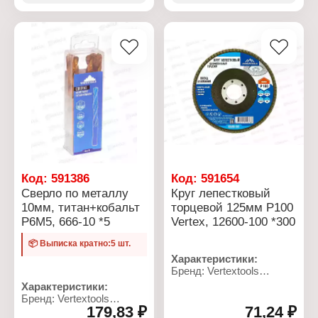
SK4
Диаметр: 4,8 мм
Материал корпуса:
Конструкция: без ручки
пластик
Длина: 200 мм
Цвет корпуса: в
Материал: сталь
ассортименте
Длина лезвия: 110 мм
Толщина лезвия: 0,8 мм
Фиксатор лезвий:
защелка
Форма лезвия:
сегментированное
Код:
591386
Код:
591654
Сверло по металлу
Круг лепестковый
10мм, титан+кобальт
торцевой 125мм Р100
Р6М5, 666-10 *5
Vertex, 12600-100 *300
📦 Выписка кратно:5 шт.
Характеристики:
Бренд: Vertextools
Артикул: 12600-100
Характеристики:
Тип товара: Круг
Бренд: Vertextools
шлифовальный
179,83 ₽
71,24 ₽
Артикул: 666-10