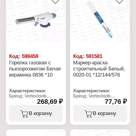
Регулятор уровня
Форма хвостовика:
пламени: есть
цилиндрический
Расход топлива: 80 г/ч
хвостовик
Соединение: цанговое
Угол заточки: 118
Габариты без упаковки:
градусов
65х170х50 мм
Код:
598459
Код:
591581
Горелка газовая с
Маркер-краска
пьезорозжигом Белая
строительный Белый,
керамика 0836 *10
0020-01 *12/144/576
Характеристики:
Характеристики:
Бренд: Vertextools
Бренд: Vertextools
268,69 ₽
77,76 ₽
Артикул: 0836
Артикул: 0020-01
Тип товара: Горелка
Тип товара: Маркер
Вид: газовая
Вариация: краска
В корзину
В корзину
Конструкция: с
Назначение:
пьезорозжигом
строительный
Модель: "Белая
Вид: перманентный
керамика"
Цвет чернил: белый