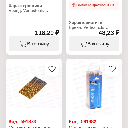
Характеристики:
📦 Выписка кратно:10 шт.
Бренд: Vertextools
Артикул: 0029-25
Тип товара: Лезвия
Характеристики:
Назначение: для
Бренд: Vertextools
канцелярских и
118,20 ₽
48,23 ₽
Артикул: 666-05,2
строительных ножей
Тип товара: Сверло
Ширина: 25 мм
Назначение: по металлу
В корзину
В корзину
Толщина: 0,15 мм
Диаметр: 5,2 мм
Длина: 135 мм
Материал: сталь Р6М5,
Конструкция: с
титан+кобальт
засечками
Общая длина: 85 мм
Материал: сталь
Рабочая длина: 50 мм
Количество: 10 шт
Форма хвостовика:
цилиндрический
хвостовик
Угол заточки: 118
градусов
Код:
591373
Код:
591382
Сверло по металлу
Сверло по металлу