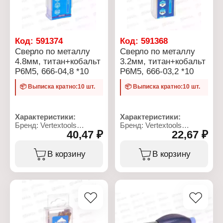
Код:
591374
Код:
591368
Сверло по металлу
Сверло по металлу
4.8мм, титан+кобальт
3.2мм, титан+кобальт
Р6М5, 666-04,8 *10
Р6М5, 666-03,2 *10
📦 Выписка кратно:10 шт.
📦 Выписка кратно:10 шт.
Характеристики:
Характеристики:
Бренд: Vertextools
Бренд: Vertextools
40,47 ₽
22,67 ₽
Артикул: 666-04,8
Артикул: 666-03,2
Тип товара: Сверло
Тип товара: Сверло
Назначение: по металлу
Назначение: по металлу
В корзину
В корзину
Диаметр: 4,8 мм
Диаметр: 3,2 мм
Материал: сталь Р6М5,
Материал: сталь Р6М5,
титан+кобальт
титан+кобальт
Общая длина: 85 мм
Общая длина: 65 мм
Рабочая длина: 55 мм
Рабочая длина: 40 мм
Форма хвостовика:
Форма хвостовика:
цилиндрический
цилиндрический
хвостовик
хвостовик