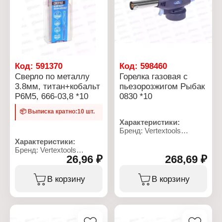
Угол заточки: 118
Угол заточки: 118
градусов
градусов
Код:
591370
Код:
598460
Сверло по металлу
Горелка газовая с
3.8мм, титан+кобальт
пьезорозжигом Рыбак
Р6М5, 666-03,8 *10
0830 *10
📦 Выписка кратно:10 шт.
Характеристики:
Бренд: Vertextools
Артикул: 0830
Характеристики:
Тип товара: Горелка
Бренд: Vertextools
Вид: газовая
26,96 ₽
268,69 ₽
Артикул: 666-03,8
Конструкция: с
Тип товара: Сверло
пьезорозжигом
Назначение: по металлу
В корзину
В корзину
Модель: "Рыбак"
Диаметр: 3,8 мм
Газовая смесь: пропан-
Материал: сталь Р6М5,
бутан
титан+кобальт
Температура нагрева:
Общая длина: 70 мм
1350 С
Рабочая длина: 50 мм