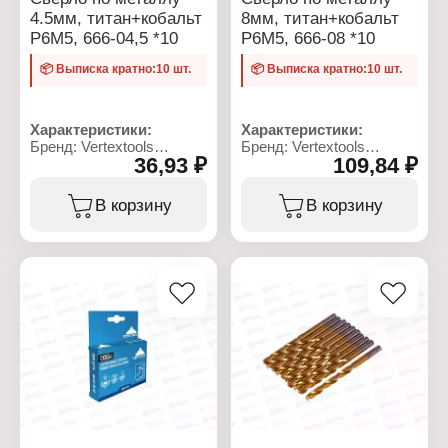
4.5мм, титан+кобальт
8мм, титан+кобальт
Р6М5, 666-04,5 *10
Р6М5, 666-08 *10
📦 Выписка кратно:10 шт.
📦 Выписка кратно:10 шт.
Характеристики:
Характеристики:
Бренд: Vertextools
Бренд: Vertextools
36,93 ₽
109,84 ₽
Артикул: 666-04,5
Артикул: 666-08
Тип товара: Сверло
Тип товара: Сверло
Назначение: по металлу
Назначение: по металлу
В корзину
В корзину
Диаметр: 4,5 мм
Диаметр: 8 мм
Материал: сталь Р6М5,
Материал: сталь Р6М5,
титан+кобальт
титан+кобальт
Общая длина: 75 мм
Форма хвостовика:
Рабочая длина: 50 мм
цилиндрический
Форма хвостовика:
хвостовик
цилиндрический
Угол заточки: 118
хвостовик
градусов
Угол заточки: 118
градусов