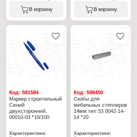
Форма: лепестковый
Тип товара: Сверло
Вид: торцевой
Назначение: по металлу
В корзину
В корзину
Диаметр: 125 мм
Диаметр: 10 мм
Зернистость: Р100
Материал: сталь Р6М5,
Шлифовальный
титан+кобальт
материал: оксид
Общая длина: 130 мм
алюминия
Рабочая длина: 90 мм
Максимальная частота
Форма хвостовика:
вращения: 13300 об/мин
цилиндрический
хвостовик
Угол заточки: 118
градусов
Код:
591584
Код:
598450
Маркер строительный
Скобы для
Синий
мебельных степлеров
двухсторонний,
14мм тип 53 0042-14-
00010-03 *10/100
14 *20
Характеристики:
Характеристики: