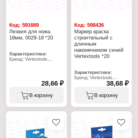
Код:
591669
Код:
598436
Лезвия для ножа
Маркер краска
18мм, 0029-18 *20
строительный с
длинным
наконечником синий
Характеристики:
Vertextools *20
Бренд: Vertextools
Артикул: 0029-18
Тип товара: Лезвия
Характеристики:
Назначение: для
Бренд: Vertextools
канцелярских и
28,66 ₽
38,68 ₽
Артикул: 0021-04
строительных ножей
Тип товара: Маркер
Ширина: 18 мм
Вариация: краска
В корзину
В корзину
Количество сегментов: 7
Назначение:
сегментов
строительный
Длина: 105 мм
Конструкция: с длинным
Конструкция: с
наконечником
засечками
Цвет чернил: синий
Материал: сталь
Диаметр наконечника:
Количество: 10 шт
0,7 мм
Основа чернил: