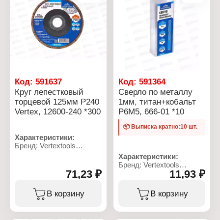
Ширина: 0,7 мм
Ширина: 0,7 мм
Материал: сталь
Материал: сталь
Количество: 1000 шт
Количество: 1000 шт
Упаковка: в коробке
Упаковка: в коробке
Код:
591637
Код:
591364
Круг лепестковый
Сверло по металлу
торцевой 125мм Р240
1мм, титан+кобальт
Vertex, 12600-240 *300
Р6М5, 666-01 *10
📦 Выписка кратно:10 шт.
Характеристики:
Бренд: Vertextools
Артикул: 12600-240
Характеристики:
Тип товара: Круг
Бренд: Vertextools
шлифовальный
71,23 ₽
11,93 ₽
Артикул: 666-01
Форма: лепестковый
Тип товара: Сверло
Вид: торцевой
Назначение: по металлу
В корзину
В корзину
Диаметр: 125 мм
Диаметр: 1 мм
Зернистость: Р240
Материал: сталь Р6М5,
Шлифовальный
титан+кобальт