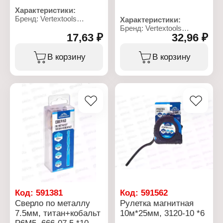
Характеристики:
Бренд: Vertextools
Характеристики:
Артикул: 00010-01
Бренд: Vertextools
Тип товара: Маркер
17,63 ₽
32,96 ₽
Артикул: 666-04,2
Назначение:
Тип товара: Сверло
строительный
Назначение: по металлу
В корзину
В корзину
Цвет чернил: черный
Диаметр: 4,2 мм
Особенность:
Материал: сталь Р6М5,
двусторонний
титан+кобальт
Основа чернил:
Форма хвостовика:
спиртовая основа
цилиндрический
Толщина линии письма: 1
хвостовик
мм, 0,4 мм
Угол заточки: 118
градусов
Код:
591381
Код:
591562
Сверло по металлу
Рулетка магнитная
7.5мм, титан+кобальт
10м*25мм, 3120-10 *6
Р6М5, 666-07,5 *10