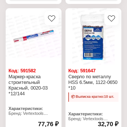
закаленные
Материал: сталь Р6М5,
Высота: 8 мм
титан+кобальт
Тип скоб: 53
Общая длина: 30 мм
Длина: 11,3 мм
Рабочая длина: 15 мм
Ширина: 0,7 мм
Форма хвостовика:
Материал: сталь
цилиндрический
Количество: 1000 шт
хвостовик
Упаковка: в коробке
Угол заточки: 118
градусов
Код:
591582
Код:
591647
Маркер-краска
Сверло по металлу
строительный
HSS 6.5мм, 1122-0650
Красный, 0020-03
*10
*12/144
📦 Выписка кратно:10 шт.
Характеристики:
Бренд: Vertextools
Характеристики:
Артикул: 0020-03
Бренд: Vertextools
Тип товара: Маркер
77,76 ₽
32,70 ₽
Артикул: 1122-0650