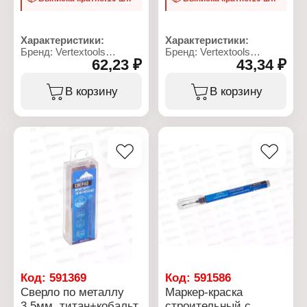
Характеристики:
Характеристики:
Бренд: Vertextools
Бренд: Vertextools
62,23 ₽
43,34 ₽
Артикул: 666-06
Артикул: 666-05
Тип товара: Сверло
Тип товара: Сверло
Назначение: по металлу
Назначение: по металлу
В корзину
В корзину
Диаметр: 6 мм
Диаметр: 5 мм
Материал: сталь Р6М5,
Материал: сталь Р6М5,
титан+кобальт
титан+кобальт
Общая длина: 90 мм
Общая длина: 85 мм
Рабочая длина: 60 мм
Рабочая длина: 55 мм
Форма хвостовика:
Форма хвостовика:
цилиндрический
цилиндрический
хвостовик
хвостовик
Угол заточки: 118
Угол заточки: 118
градусов
градусов
Код:
591369
Код:
591586
Сверло по металлу
Маркер-краска
3.5мм, титан+кобальт
строительный с