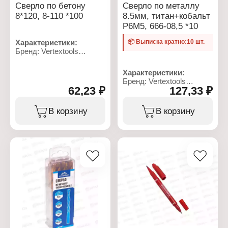
Сверло по бетону
Сверло по металлу
8*120, 8-110 *100
8.5мм, титан+кобальт
Р6М5, 666-08,5 *10
Характеристики:
📦 Выписка кратно:10 шт.
Бренд: Vertextools
Артикул: 8-110
Тип товара: Сверло
Характеристики:
Назначение: по бетону
Бренд: Vertextools
Диаметр, мм: 8
62,23 ₽
127,33 ₽
Артикул: 666-08,5
Длина, мм: 120
Тип товара: Сверло
Форма хвостовика:
Назначение: по металлу
В корзину
В корзину
цилиндрический
Диаметр: 8,5 мм
хвостовик
Материал: сталь Р6М5,
Рабочая длина, мм: 73
титан+кобальт
Материал: сталь ВК85
Общая длина: 120 мм
Упаковка: блистер
Рабочая длина: 85 мм
Форма хвостовика:
цилиндрический
хвостовик
Угол заточки: 118
градусов