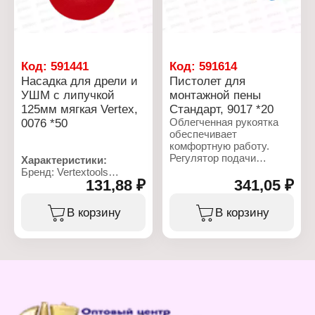
Код:
591441
Код:
591614
Насадка для дрели и
Пистолет для
УШМ с липучкой
монтажной пены
125мм мягкая Vertex,
Стандарт, 9017 *20
0076 *50
Облегченная рукоятка
обеспечивает
комфортную работу.
Регулятор подачи
Характеристики:
способствует точному
Бренд: Vertextools
дозированию и
131,88 ₽
341,05 ₽
Артикул: 76
равномерному выходу
Тип товара: Насадка для
пены. Игольчатый и
УШМ
В корзину
В корзину
шариковый клапаны из
Вид: мягкая
нержавеющей стали
Конструкция: с
сводят к минимуму
переходником на дрель
возможность
Крепление: на липучке
возникновения
Диаметр: 125 мм
внутренних засоров.
Ширина: 12 мм
Удлиненный ствол
позволяет работать в
труднодоступных