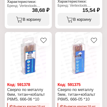
Характеристики:
Характеристики:
Бренд: Vertextools
Бренд: Vertextools
38,68 ₽
15,54 ₽
Артикул: 666-02
Артикул: 0021-01
Тип товара: Сверло
Тип товара: Маркер
Назначение: по металлу
Вариация: краска
В корзину
В корзину
Диаметр: 2 мм
Назначение:
Материал: сталь Р6М5,
строительный
титан+кобальт
Конструкция: с длинным
Общая длина: 49 мм
наконечником
Рабочая длина: 25 мм
Цвет чернил: белый
Форма хвостовика:
Диаметр наконечника:
цилиндрический
0,7 мм
хвостовик
Основа чернил:
Угол заточки: 118
масляная
градусов
Длина корпуса: 144 мм
Длина наконечника: 20
мм
Код:
591378
Код:
591375
Сверло по металлу
Сверло по металлу
6мм, титан+кобальт
5мм, титан+кобальт
Р6М5, 666-06 *10
Р6М5, 666-05 *10
📦 Выписка кратно:10 шт.
📦 Выписка кратно:10 шт.