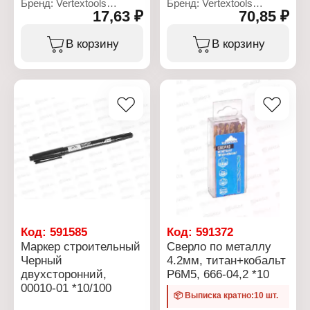
Бренд: Vertextools
Бренд: Vertextools
17,63 ₽
70,85 ₽
Артикул: 00010-03
Артикул: 0042-14-14
Тип товара: Маркер
Тип товара: Скобы для
Назначение:
мебельных степлеров
В корзину
В корзину
строительный
Форма: прямоугольные
Цвет чернил: синий
Особенность:
Особенность:
закаленные
двусторонний
Высота: 14 мм
Основа чернил:
Тип скоб: 53
спиртовая основа
Длина: 11,3 мм
Толщина линии письма: 1
Ширина: 0,7 мм
мм, 0,4 мм
Материал: сталь
Количество: 1000 шт
Упаковка: в коробке
Код:
591585
Код:
591372
Маркер строительный
Сверло по металлу
Черный
4.2мм, титан+кобальт
двухсторонний,
Р6М5, 666-04,2 *10
00010-01 *10/100
📦 Выписка кратно:10 шт.