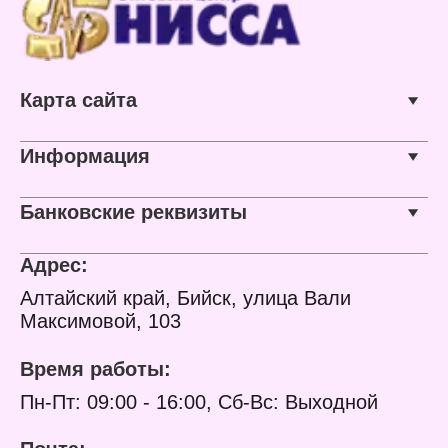
местах. Полировка
внутренней поверхности
ствола препятствует
налипанию пены.
Пистолет подлежит
Карта сайта
обязательной промывке
после окончания работ.
Характеристики:
Информация
Бренд: Vertextools
Артикул: 9017
Тип товара: Пистолет
Банковские реквизиты
для монтажной пены
Модель: "Стандарт"
Материал рукояти:
Адрес:
пластик
Материал ствола:
Алтайский край, Бийск, улица Вали
нержавеющая сталь
Максимовой, 103
Габариты без упаковки:
295х150х45 мм
Упаковка: блистер
Время работы:
Пн-Пт: 09:00 - 16:00, Сб-Вс: Выходной