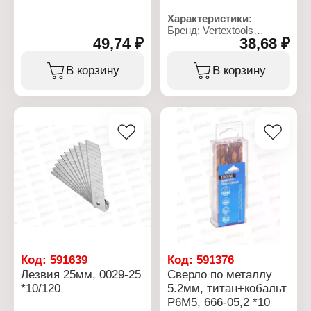
Назначение: по бетону
Характеристики:
Диаметр, мм: 6
Бренд: Vertextools
Длина, мм: 100
49,74 ₽
38,68 ₽
Артикул: 0021-03
Форма хвостовика:
Тип товара: Маркер
цилиндрический
Вариация: краска
хвостовик
В корзину
В корзину
Назначение:
Рабочая длина, мм: 65
строительный
Материал: сталь ВК85
Конструкция: с длинным
Упаковка: блистер
наконечником
Цвет чернил: красный
Диаметр наконечника:
0,7 мм
Основа чернил:
масляная
Длина корпуса: 144 мм
Длина наконечника: 20
мм
Код:
591639
Код:
591376
Лезвия 25мм, 0029-25
Сверло по металлу
*10/120
5.2мм, титан+кобальт
Р6М5, 666-05,2 *10