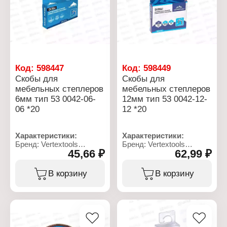
масляная
Длина корпуса: 144 мм
Длина наконечника: 20
мм
Код:
598447
Код:
598449
Скобы для
Скобы для
мебельных степлеров
мебельных степлеров
6мм тип 53 0042-06-
12мм тип 53 0042-12-
06 *20
12 *20
Характеристики:
Характеристики:
Бренд: Vertextools
Бренд: Vertextools
45,66 ₽
62,99 ₽
Артикул: 0042-06-06
Артикул: 0042-12-12
Тип товара: Скобы для
Тип товара: Скобы для
мебельных степлеров
мебельных степлеров
В корзину
В корзину
Форма: прямоугольные
Форма: прямоугольные
Особенность:
Особенность:
закаленные
закаленные
Высота: 6 мм
Высота: 12 мм
Тип скоб: 53
Тип скоб: 53
Длина: 11,3 мм
Длина: 11,3 мм