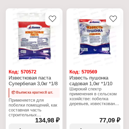
Код:
570572
Код:
570569
Известковая паста
Известь пушонка
Супербелая 3,0кг *1/8
садовая 1,0кг *1/10
Широкий спектр
📦 Выписка кратно:8 шт.
применения в сельском
хозяйстве: побелка
Применяется для
деревьев, известкование
побелки помещений, как
почвы, уничтожение
составная часть
вредителей, обработка
строительных
пиломатериалов.
134,98 ₽
77,09 ₽
растворов, может
Дозировка извести
использоваться как
может варьироваться в