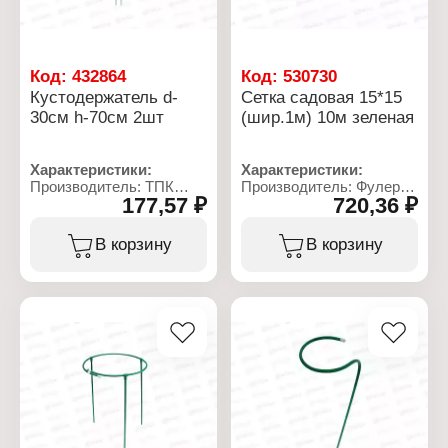
Код:
432864
Код:
530730
Кустодержатель d-
Сетка садовая 15*15
30см h-70см 2шт
(шир.1м) 10м зеленая
Характеристики:
Характеристики:
Производитель: ТПК
Производитель: Фулерен
177,57 ₽
720,36 ₽
Весна
Тип товара: Сетка
Тип товара:
садовая
Кустодержатель
Размер ячеек: 15х15 мм
В корзину
В корзину
Диаметр: 30 см
Ширина: 1 м
Высота: 70 см
Длина: 10 м
Количество: 2 шт
Материал: пластик
Материал: металл, ПВХ
Цвет: зеленый
Цвет: зеленый