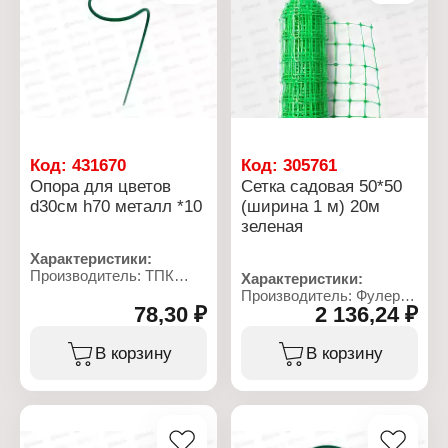
Стандарт: ТУ
Материал: сталь
Покрытие: оцинкованная
Код:
431670
Код:
305761
Опора для цветов
Сетка садовая 50*50
d30см h70 металл *10
(ширина 1 м) 20м
зеленая
Характеристики:
Производитель: ТПК
Характеристики:
Весна
Производитель: Фулерен
Тип товара: Опора для
78,30 ₽
2 136,24 ₽
Тип товара: Сетка
растений
садовая
Назначение: для цветов
Размер ячеек: 50х50 мм
В корзину
В корзину
Диаметр: 30 см
Ширина: 1 м
Высота: 70 см
Длина: 20 м
Материал: металл, ПВХ
Материал: пластик
Цвет: зеленый
Цвет: зеленый