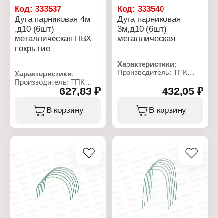
Код:
333537
Код:
333540
Дуга парниковая 4м
Дуга парниковая
,д10 (6шт)
3м,д10 (6шт)
металлическая ПВХ
металлическая
покрытие
Характеристики:
Производитель: ТПК
Характеристики:
Весна
Производитель: ТПК
Тип товара: Дуга для
627,83 ₽
432,05 ₽
Весна
парника
Тип товара: Дуга для
Длина: 3 м
парника
В корзину
В корзину
Материал: металл
Длина: 4 м
Диаметр: 10 мм
Материал: металл, ПВХ
Количество: 6 шт
покрытие
Цвет: зеленый
Диаметр: 10 мм
Количество: 6 шт