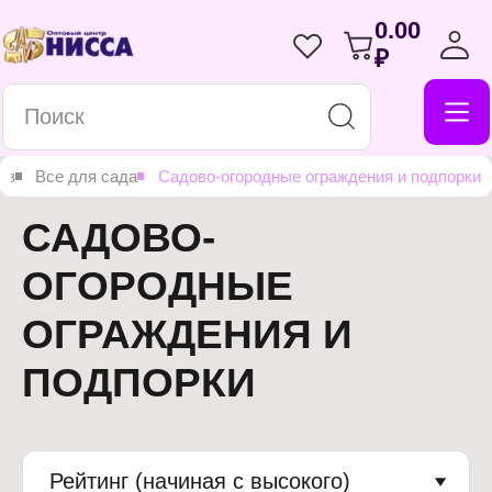
0.00
₽
ов
Все для сада
Садово-огородные ограждения и подпорки
САДОВО-
ОГОРОДНЫЕ
ОГРАЖДЕНИЯ И
ПОДПОРКИ
Рейтинг (начиная с высокого)