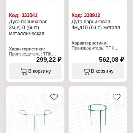
Код:
333541
Код:
338912
Дуга парниковая
Дуга парниковая
2м,д10 (6шт)
4м,д10 (6шт) металл
металлическая
Характеристики:
Производитель: ТПК
Характеристики:
Весна
Производитель: ТПК
Тип товара: Дуга для
299,22 ₽
562,08 ₽
Весна
парника
Тип товара: Дуга для
Длина: 4 м
парника
В корзину
В корзину
Материал: металл
Длина: 2 м
Диаметр: 10 мм
Материал: металл
Количество: 6 шт
Диаметр: 10 мм
Количество: 6 шт
Цвет: зеленый