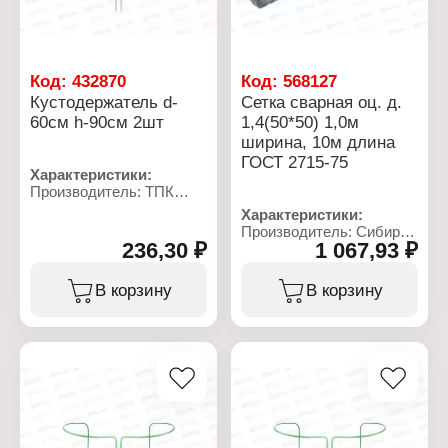
Код:
432870
Код:
568127
Кустодержатель d-
Сетка сварная оц. д.
60см h-90см 2шт
1,4(50*50) 1,0м
ширина, 10м длина
ГОСТ 2715-75
Характеристики:
Производитель: ТПК
Весна
Характеристики:
Тип товара:
Производитель: Сибирь
Кустодержатель
236,30 ₽
1 067,93 ₽
НК
Диаметр: 60 см
Тип товара: Сетка
Высота: 90 см
садовая
В корзину
В корзину
Количество: 2 шт
Конструкция: сварная
Материал: металл, ПВХ
Диаметр проволоки: 1,4
Цвет: зеленый
мм
Размер ячейки: 50х50 мм
Ширина: 1 м
Длина: 10 м
Стандарт: ГОСТ 2715-75
Материал: сталь
Покрытие: оцинкованная