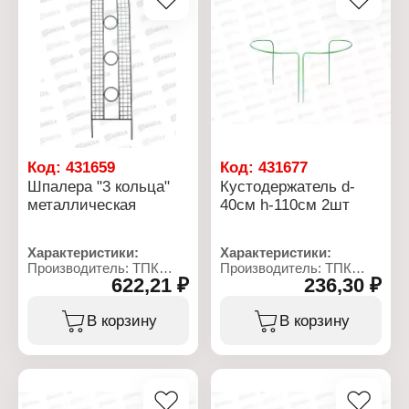
Код:
431659
Код:
431677
Шпалера "3 кольца"
Кустодержатель d-
металлическая
40см h-110см 2шт
Характеристики:
Характеристики:
Производитель: ТПК
Производитель: ТПК
622,21 ₽
236,30 ₽
Весна
Весна
Тип товара: Шпалера
Тип товара:
Модель: "3 кольца"
Кустодержатель
В корзину
В корзину
Назначение: садовая
Диаметр: 40 см
Высота: 2,1 м
Высота: 110 см
Ширина: 50 см
Количество: 2 шт
Цвет: зеленый
Материал: металл, ПВХ
Материал: металл
Цвет: зеленый
Диаметр трубы: 10 мм