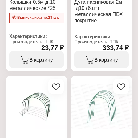
Колышки 0,5м д.10
Дуга парниковая 2м
металлические *25
,д10 (6шт)
металлическая ПВХ
📦 Выписка кратно:23 шт.
покрытие
Характеристики:
Характеристики:
Производитель: ТПК
Производитель: ТПК
23,77 ₽
333,74 ₽
Весна
Весна
Тип товара: Колышек
Тип товара: Дуга для
Диаметр: 10 мм
парника
В корзину
В корзину
Длина: 0,5 м
Длина: 2 м
Материал: металл, ПВХ
Материал: металл
Цвет: зеленый
Диаметр: 10 мм
Диаметр трубы: 10 мм
Количество: 6 шт
Тип покрытия: ПВХ
покрытие
Цвет: зеленый