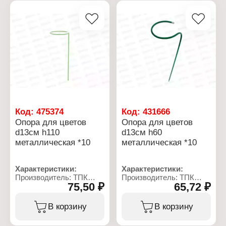
Материал: пластик
Цвет: зеленый
Код:
475374
Код:
431666
Опора для цветов
Опора для цветов
d13см h110
d13см h60
металлическая *10
металлическая *10
Характеристики:
Характеристики:
Производитель: ТПК
Производитель: ТПК
75,50 ₽
65,72 ₽
Весна
Весна
Тип товара: Опора для
Тип товара: Опора для
растений
растений
В корзину
В корзину
Назначение: для цветов
Назначение: для цветов
Диаметр: 13 см
Диаметр: 13 см