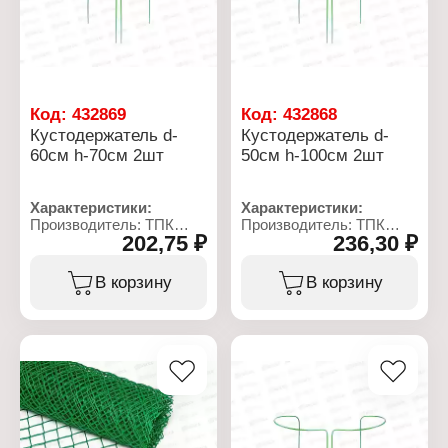
Код:
432869
Код:
432868
Кустодержатель d-
Кустодержатель d-
60см h-70см 2шт
50см h-100см 2шт
Характеристики:
Характеристики:
Производитель: ТПК
Производитель: ТПК
202,75 ₽
236,30 ₽
Весна
Весна
Тип товара:
Тип товара:
Кустодержатель
Кустодержатель
В корзину
В корзину
Диаметр: 60 см
Диаметр: 50 см
Высота: 70 см
Высота: 100 см
Количество: 2 шт
Количество: 2 шт
Материал: металл, ПВХ
Материал: металл, ПВХ
Цвет: зеленый
Цвет: зеленый