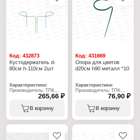
Код:
432873
Код:
431669
Кустодержатель d-
Опора для цветов
80см h-110см 2шт
d20см h90 металл *10
Характеристики:
Характеристики:
Производитель: ТПК
Производитель: ТПК
265,66 ₽
76,90 ₽
Весна
Весна
Тип товара:
Тип товара: Опора для
Кустодержатель
растений
В корзину
В корзину
Диаметр: 80 см
Назначение: для цветов
Высота: 110 см
Диаметр: 20 см
Количество: 2 шт
Высота: 90 см
Материал: металл, ПВХ
Материал: металл, ПВХ
Цвет: зеленый
Цвет: зеленый