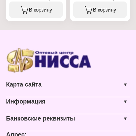
Тип товара: Шпалера
Тип товара: Садовое
Модель: "Узорная"
ограждение
В корзину
В корзину
Назначение: садовая
Модель: "Лебедь"
Высота: 2,1 м
Вариация: Забор
Ширина: 40 см
декоративный
Цвет: зеленый
Высота, см: 70
Материал: металл
Ширина, см: 80
Диаметр трубы: 10 мм
Общая длина: 4 м
Тип покрытия:
Материал: металл
порошковое
Цвет: зеленый
окрашивание
Диаметр трубы: 10 мм
Количество в упаковке: 5
шт
Тип покрытия:
порошковая окраска
Карта сайта
Информация
Банковские реквизиты
Адрес: