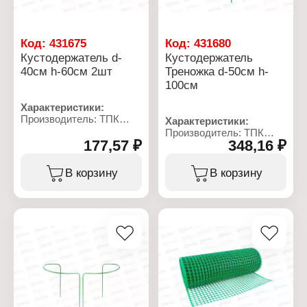
Код:
431675
Код:
431680
Кустодержатель d-
Кустодержатель
40см h-60см 2шт
Треножка d-50см h-
100см
Характеристики:
Производитель: ТПК
Характеристики:
Весна
Производитель: ТПК
Тип товара:
177,57 ₽
348,16 ₽
Весна
Кустодержатель
Тип товара:
Диаметр: 40 см
Кустодержатель
В корзину
В корзину
Высота: 60 см
Модель: "Треножка"
Количество: 2 шт
Диаметр: 50 см
Материал: металл, ПВХ
Высота: 100 см
Цвет: зеленый
Материал: металл, ПВХ
Цвет: зеленый