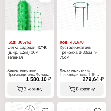
Код:
305762
Код:
431678
Сетка садовая 40*40
Кустодержатель
(шир. 1,2м) 10м
Треножка d-30см h-
зеленая
70см
Характеристики:
Характеристики:
Производитель: Фулерен
Производитель: ТПК
1 580,10 ₽
279,64 ₽
Тип товара: Сетка
Весна
садовая
Тип товара:
Вариация: заборная
Кустодержатель
В корзину
В корзину
Размер ячеек: 40х40 мм
Модель: "Треножка"
Ширина: 1,2 м
Диаметр: 30 см
Длина: 10 м
Высота: 70 см
Материал: пластик
Материал: металл, ПВХ
Цвет: зеленый
Цвет: зеленый