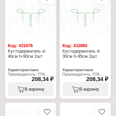
Тип покрытия:
порошковое
окрашивание
Код:
431676
Код:
432865
Кустодержатель d-
Кустодержатель d-
40см h-90см 2шт
30см h-95см 2шт
Характеристики:
Характеристики:
Производитель: ТПК
Производитель: ТПК
208,34 ₽
208,34 ₽
Весна
Весна
Тип товара:
Тип товара:
Кустодержатель
Кустодержатель
В корзину
В корзину
Диаметр: 40 см
Диаметр: 30 см
Высота: 90 см
Высота: 95 см
Количество: 2 шт
Количество: 2 шт
Материал: металл, ПВХ
Материал: металл, ПВХ
Цвет: зеленый
Цвет: зеленый