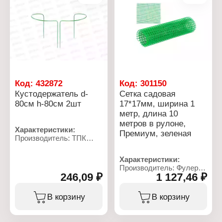
Код:
432872
Код:
301150
Кустодержатель d-
Сетка садовая
80см h-80см 2шт
17*17мм, ширина 1
метр, длина 10
метров в рулоне,
Характеристики:
Премиум, зеленая
Производитель: ТПК
Весна
Тип товара:
Характеристики:
Кустодержатель
Производитель: Фулерен
Диаметр: 80 см
246,09 ₽
1 127,46 ₽
Тип товара: Сетка
Высота: 80 см
садовая
Количество: 2 шт
Вариация: Премиум
В корзину
В корзину
Материал: металл, ПВХ
Размер ячеек: 17х17 мм
Цвет: зеленый
Ширина: 1 м
Длина: 10 м