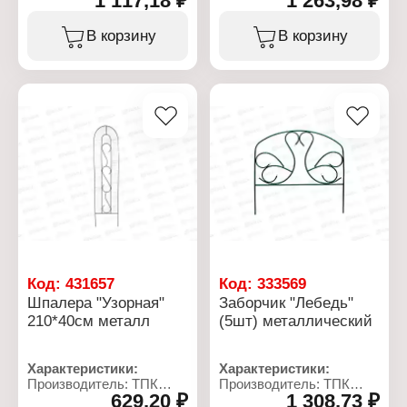
1 117,18 ₽
1 263,98 ₽
ограждение
Тип товара: Шпалера
Модель: "Узкий плюс"
Модель: "Для огурцов"
В корзину
В корзину
Вариация: Забор
Назначение: садовая
декоративный
Высота: 1 м
Высота, см: 55
Ширина: 1,9 м
Ширина, см: 82
Глубина: 43 см
Общая длина: 4,1 м
Материал: металл
Материал: металл
Диаметр трубы: 18 мм
Цвет: зеленый
Тип покрытия:
Диаметр трубы: 10 мм
оцинкованное покрытие
Количество в упаковке: 5
шт
Тип покрытия:
порошковая окраска
Код:
431657
Код:
333569
Шпалера "Узорная"
Заборчик "Лебедь"
210*40см металл
(5шт) металлический
Характеристики:
Характеристики:
Производитель: ТПК
Производитель: ТПК
629,20 ₽
1 308,73 ₽
Весна
Весна