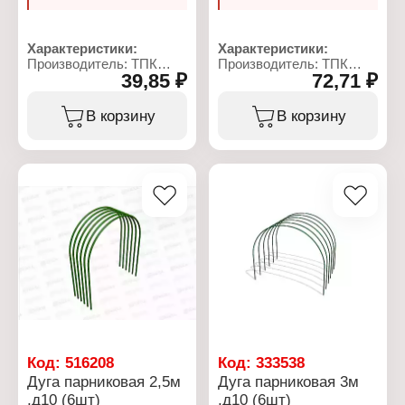
Характеристики:
Характеристики:
Производитель: ТПК
Производитель: ТПК
39,85 ₽
72,71 ₽
Весна
Весна
Тип товара: Колышек
Тип товара: Колышек
Диаметр: 10 мм
Диаметр: 10 мм
В корзину
В корзину
Длина: 1 м
Длина: 2 м
Материал: металл, ПВХ
Материал: металл, ПВХ
Цвет: зеленый
Цвет: зеленый
Диаметр трубы: 10 мм
Диаметр трубы: 10 мм
Код:
516208
Код:
333538
Дуга парниковая 2,5м
Дуга парниковая 3м
,д10 (6шт)
,д10 (6шт)