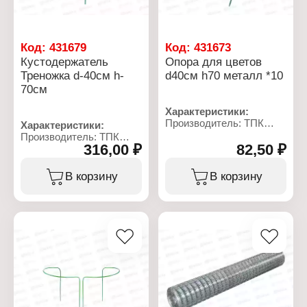
Код:
431679
Код:
431673
Кустодержатель
Опора для цветов
Треножка d-40см h-
d40см h70 металл *10
70см
Характеристики:
Производитель: ТПК
Характеристики:
Весна
Производитель: ТПК
Тип товара: Опора для
316,00 ₽
82,50 ₽
Весна
растений
Тип товара:
Назначение: для цветов
Кустодержатель
В корзину
В корзину
Диаметр: 40 см
Модель: "Треножка"
Высота: 70 см
Диаметр: 40 см
Материал: металл, ПВХ
Высота: 70 см
Цвет: зеленый
Материал: металл, ПВХ
Цвет: зеленый