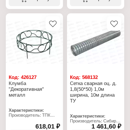
Диаметр: 20 см
Конструкция: сварная
Высота: 60 см
Диаметр проволоки: 2 мм
Материал: металл, ПВХ
Размер ячейки: 50х50 мм
Цвет: зеленый
Ширина: 1,5 м
Длина: 10 м
Стандарт: ТУ
Материал: сталь
Покрытие: оцинкованная
Код:
426127
Код:
568132
Клумба
Сетка сварная оц. д.
"Декоративная"
1,8(50*50) 1,0м
металл
ширина, 10м длина
ТУ
Характеристики:
Производитель: ТПК
Характеристики:
Весна
Производитель: Сибирь
Тип товара: Ограждение
618,01 ₽
1 461,60 ₽
НК
декоративное