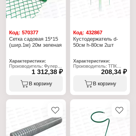
Код:
570377
Код:
432867
Сетка садовая 15*15
Кустодержатель d-
(шир.1м) 20м зеленая
50см h-80см 2шт
Характеристики:
Характеристики:
Производитель: Фулерен
Производитель: ТПК
1 312,38 ₽
208,34 ₽
Тип товара: Сетка
Весна
садовая
Тип товара:
Форма ячейки: ромб
Кустодержатель
В корзину
В корзину
Размер ячеек: 15х15 мм
Диаметр: 50 см
Ширина: 1 м
Высота: 80 см
Длина: 20 м
Количество: 2 шт
Материал: пластик
Материал: металл, ПВХ
Цвет: зеленый
Цвет: зеленый