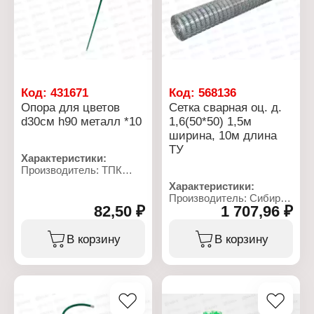
Покрытие: оцинкованная
Код:
431671
Код:
568136
Опора для цветов
Сетка сварная оц. д.
d30см h90 металл *10
1,6(50*50) 1,5м
ширина, 10м длина
ТУ
Характеристики:
Производитель: ТПК
Весна
Характеристики:
Тип товара: Опора для
Производитель: Сибирь
растений
82,50 ₽
1 707,96 ₽
НК
Назначение: для цветов
Тип товара: Сетка
Диаметр: 30 см
садовая
В корзину
В корзину
Высота: 90 см
Конструкция: сварная
Материал: металл, ПВХ
Диаметр проволоки: 1,6
Цвет: зеленый
мм
Размер ячейки: 50х50 мм
Ширина: 1,5 м
Длина: 10 м