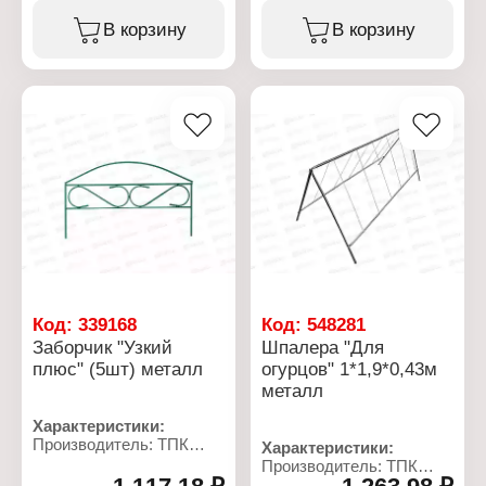
Тип товара: Сетка
Модель: "Декоративная"
садовая
В корзину
В корзину
Вариация: клумба
Конструкция: сварная
Высота: 30 см
Диаметр проволоки: 1,8
Диаметр: 70 см
мм
Материал: металл
Размер ячейки: 50х50 мм
Цвет: зеленый
Ширина: 1 м
Диаметр трубы: 10 мм
Длина: 10 м
Тип покрытия:
Стандарт: ТУ
порошковое
Материал: сталь
окрашивание
Покрытие: оцинкованная
Код:
339168
Код:
548281
Заборчик "Узкий
Шпалера "Для
плюс" (5шт) металл
огурцов" 1*1,9*0,43м
металл
Характеристики:
Производитель: ТПК
Характеристики:
Весна
Производитель: ТПК
Тип товара: Садовое
Весна