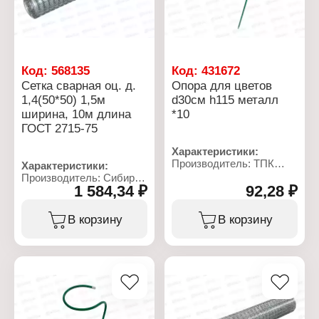
Код:
568135
Код:
431672
Сетка сварная оц. д.
Опора для цветов
1,4(50*50) 1,5м
d30см h115 металл
ширина, 10м длина
*10
ГОСТ 2715-75
Характеристики:
Производитель: ТПК
Характеристики:
Весна
Производитель: Сибирь
Тип товара: Опора для
1 584,34 ₽
92,28 ₽
НК
растений
Тип товара: Сетка
Назначение: для цветов
садовая
В корзину
В корзину
Диаметр: 30 см
Конструкция: сварная
Высота: 115 см
Диаметр проволоки: 1,4
Материал: металл, ПВХ
мм
Цвет: зеленый
Размер ячейки: 50х50 мм
Ширина: 1,5 м
Длина: 10 м
Стандарт: ГОСТ 2715-75
Материал: сталь