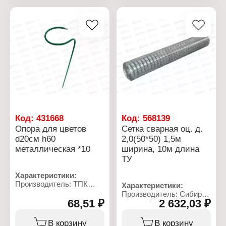
Высота: 110 см
Высота: 60 см
Материал: металл, ПВХ
Материал: металл, ПВХ
Цвет: зеленый
Цвет: зеленый
Код:
431668
Код:
568139
Опора для цветов
Сетка сварная оц. д.
d20см h60
2,0(50*50) 1,5м
металлическая *10
ширина, 10м длина
ТУ
Характеристики:
Производитель: ТПК
Характеристики:
Весна
Производитель: Сибирь
Тип товара: Опора для
68,51 ₽
2 632,03 ₽
НК
растений
Тип товара: Сетка
Назначение: для цветов
садовая
В корзину
В корзину