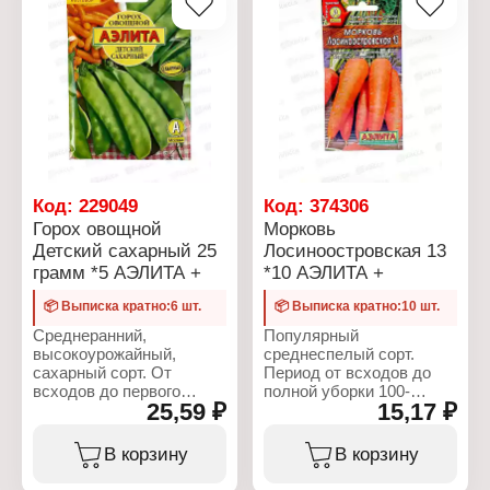
Характеристики:
стрелкованию.
срезки. Для получения
Производитель: Аэлита
более раннего урожая
Тип товара: Семена
Характеристики:
возможен подзимний
Вид: Огурец
Производитель: Аэлита
посев.
Сорт: "Крепыш"
Тип товара: Семена
Гибрид: F1
Вид: Редис
Характеристики:
Срок созревания:
Сорт: "Ранний красный"
Производитель: Аэлита
ультрараннеспелый
Срок созревания:
Тип товара: Семена
Упаковка: Евро
скороспелый
Вид: Петрушка
Количество семян: 10 шт
Упаковка: белый пакет
Вариация: листовая
Вес: 3 г
Сорт: "Русское застолье"
Код:
229049
Код:
374306
Срок созревания:
Горох овощной
Морковь
раннеспелая
Детский сахарный 25
Лосиноостровская 13
Упаковка: Евро
грамм *5 АЭЛИТА +
*10 АЭЛИТА +
Вес: 2 г
📦 Выписка кратно:6 шт.
📦 Выписка кратно:10 шт.
Среднеранний,
Популярный
высокоурожайный,
среднеспелый сорт.
сахарный сорт. От
Период от всходов до
всходов до первого
полной уборки 100-
25,59 ₽
15,17 ₽
сбора 55-65 дней.
110дней. Корнеплоды
Растения высотой 50-70
сортотипа Берликум/
см. Бобы длинные,
Нантская, длиной 16-18
В корзину
В корзину
широкие. Створки не
см, массой 160-170 г.
имеют жесткого
Мякоть оранжевая,