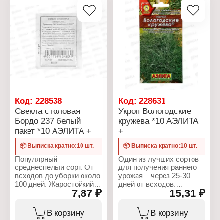
Код:
228538
Код:
228631
Свекла столовая
Укроп Вологодские
Бордо 237 белый
кружева *10 АЭЛИТА
пакет *10 АЭЛИТА +
+
📦 Выписка кратно:10 шт.
📦 Выписка кратно:10 шт.
Популярный
Один из лучших сортов
среднеспелый сорт. От
для получения раннего
всходов до уборки около
урожая – через 25-30
100 дней. Жаростойкий,
дней от всходов.
7,87 ₽
15,31 ₽
устойчив к болезням и
Ценится за отличную
стрелкованию, хорошо
продуктивность –4-4,2 кг/
адаптируется к
м 2 и высокое качество
В корзину
В корзину
различным условиям
зелени. Компактные,