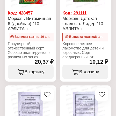
Сорт: "Шуга Бейби"
Производитель: Аэлита
Срок созревания:
Тип товара: Семена
скороспелый
Вид: Кресс-салат
Код:
428457
Код:
281111
Упаковка: Евро
Сорт: "Весенний"
Морковь Витаминная
Морковь Детская
Вес: 1 г
Срок созревания:
6 (двойная) *10
сладость Лидер *10
раннеспелый
АЭЛИТА +
АЭЛИТА +
Упаковка: белый пакет
Вес: 1 г
📦 Выписка кратно:10 шт.
📦 Выписка кратно:8 шт.
Популярный,
Хорошее летнее
отечественный сорт.
лакомство для детей и
Хорошо адаптируется в
взрослых. Сорт
различных зонах
среднеранний, от
20,37 ₽
10,12 ₽
земледелия.
всходов до уборки 90
Районирован
дней. Корнеплод массой
повсеместно.
90-130 г. Сортотип
В корзину
В корзину
Среднеспелый,
Амстердамская.
формирует урожай за
Сердцевина и кора
100-120 дней от всходов.
красные. Рекомендуется
Корнеплод сортотипа
для выращивания на
Нантская, длиной 15-20
пучковую продукцию,
см, массой 100-170 г, с
для свежего
высоким содержанием
потребления. Вкусовые
каротина. Вкусовые
качества отличные.
качества отличные.
Товарная урожайность 6-
Урожайность 6-8 кг/м 2 .
7 кг/м2 . Морковь лучше