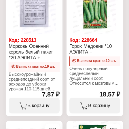
продукции возможен
подзимний посев.
Характеристики:
Производитель: Аэлита
Характеристики:
Тип товара: Семена
Производитель: Аэлита
Вид: Петрушка
Тип товара: Семена
Вариация: листовая
Вид: Укроп
Сорт: "Обыкновенная"
Сорт: "Ажур"
Срок созревания:
Код:
228513
Код:
228664
Срок созревания:
скороспелый
Морковь Осенний
Горох Медовик *10
среднеспелый
Упаковка: белый пакет
Упаковка: Евро
король белый пакет
АЭЛИТА +
Вес: 2 г
Вес: 2 г
*20 АЭЛИТА +
📦 Выписка кратно:10 шт.
📦 Выписка кратно:19 шт.
Очень популярный,
среднеспелый
Высокоурожайный
лущильный сорт.
среднепоздний сорт, от
Относится к мозговым
всходов до уборки
сортам, которые дают
урожая 110-115 дней.
самый сладкий горошек
7,87 ₽
18,57 ₽
Один из лидеров по
высшего качества. В
содержанию каротина и
биологической спелости
сахаров. Корнеплоды
В корзину
В корзину
семена морщинистые.
цилиндрические
Лакомиться горошком
(сортотип Нантская),
можно на 60-70 день
крупные, массой 100-250
после всходов. Стебель
г. Подходят для зимнего
длиной 55-60 см. Бобы
хранения. Вкусовые