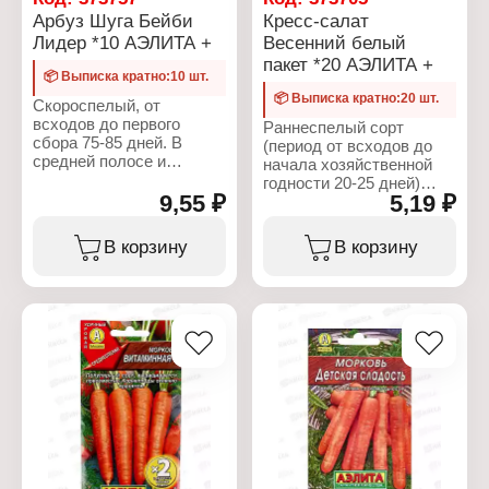
граммовка
Арбуз Шуга Бейби
Кресс-салат
Тип товара: Семена
Лидер *10 АЭЛИТА +
Весенний белый
Вид: Редис
пакет *20 АЭЛИТА +
Сорт: "18 дней"
📦 Выписка кратно:10 шт.
Срок созревания:
📦 Выписка кратно:20 шт.
скороспелый
Скороспелый, от
Упаковка: Евро
всходов до первого
Раннеспелый сорт
Вес: 6 г
сбора 75-85 дней. В
(период от всходов до
средней полосе и
начала хозяйственной
северных регионах
годности 20-25 дней)
рекомендуется для
9,55 ₽
5,19 ₽
отличается очень
выращивания с
быстрым ростом.
подвязкой в теплицах.
Розетка листьев полу-
В корзину
В корзину
Растения средне-
приподнятая, высотой 8-
плетистые. Плоды
10 см, диаметром 15-22
массой 3-4 кг. Кора
см, число листьев 8-12.
тонкая, семечки мелкие.
Лист крупный, светло-
Мякоть зернистая,
зеленый, удлиненно-
сладкая, ароматная.
овальный,
Урожайность 7-10 кг/м2.
слабоволнистый, по
краю зубчатый.
Характеристики:
Урожайность зеленых
Производитель: Аэлита
листьев в открытом
Серия: Лидер овощи
грунте - 0,4-0,5 кг/кв.м.
Тип товара: Семена
Вид: Арбуз
Характеристики: