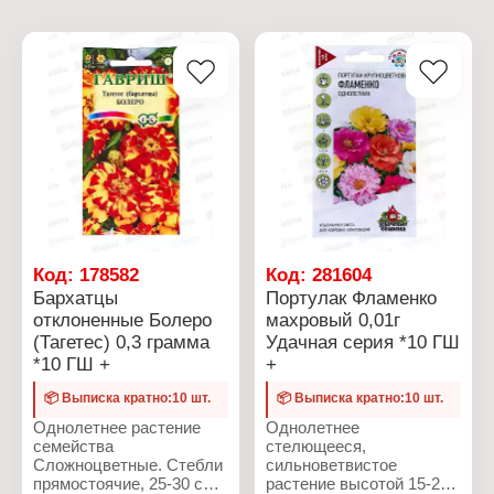
Код:
178582
Код:
281604
Бархатцы
Портулак Фламенко
отклоненные Болеро
махровый 0,01г
(Тагетес) 0,3 грамма
Удачная серия *10 ГШ
*10 ГШ +
+
📦 Выписка кратно:10 шт.
📦 Выписка кратно:10 шт.
Однолетнее растение
Однолетнее
семейства
стелющееся,
Сложноцветные. Стебли
сильноветвистое
прямостоячие, 25-30 см
растение высотой 15-20