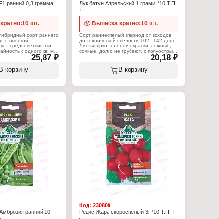
F1 ранний 0,3 грамма
Лук батун Апрельский 1 грамм *10 Т.П.
+
кратно:10 шт.
📦 Выписка кратно:10 шт.
–гибридный сорт раннего
Сорт раннеспелый (период от всходов
я, с высокой
до технической спелости 102 - 142 дня).
уст средневетвистый,
Листья ярко-зеленой окраски, нежные,
айность с одного кв. м.
сочные, долго не грубеют, с полуострым
25,87 ₽
20,18 ₽
рма плода
вкусом. Масса одного растения до 200 -
 Кожура темно-
300 г. Преимущества: Идеален для
с белыми шипами. Вкус
салата. Содержит в два раза больше
В корзину
В корзину
якоть сочная и плотная.
витамина С, чем репчатый лук.
00 гр. Посев семян:
Применяется для выращивания в
иод от всходов до
открытом грунте и под пленочными
ия: на 40-45 день.
укрытиями. Род: лук. Жизненный цикл:
й участок, хорошо
однолетник. Сорт: раннеспелый. Период
защищенный от
созревания: 102 - 142 дня. Масса: 0,2 -
а: легкая, плодородная,
0,3 кг. Высота: 20 - 50 см. Посев: март -
Способ опыления:
июнь, август - сентябрь. Сбор урожая:
 Температура
апрель - октябрь.
23 +25 С.
Характеристики:
:
Производитель: Тимирязевский
 Тимирязевский
питомник
Тип товара: Семена
мена
Вид товара: Лук
рец
Разновидность: Батун
ля"
Вариация: Апрельский
: однолетник
Жизненный цикл: однолетник
: ранний
Срок созревания: раннеспелый
Упаковка: пакет Евро
Евро
Вес: 1г
Код:
230809
Амброзия ранний 10
Редис Жара скороспелый 3г *10 Т.П. +
+