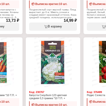
:10 шт.
📦 Выписка кратно:10 шт.
📦 Выписка 
лая капуста с
Позднеспелый сорт вкусной тыквы. Плод
Позднеспелый с
очанами. Кочаны
вырастает до 6 кг. Мякоть сочная и
крупный, белый,
е посева на
сладкая имеет оранжевый оттенок. Кора
белая и нежная.
ся через 4 - 5
средней толщины. используется для
теряя своих сво
13,73 ₽
14,99 ₽
 для
домашней кулинарии. Преимущества:
Хорошо хранится
 капусты.
Очень высокая лёжкость и
Применяется дл
ртабельный
транспортабельность на большие
открытом грунте
ину
В корзину
. Применяется
расстояния. Применяется для
укрытиями. Род
ытом грунте и
выращивания в открытом грунте и под
цикл: однолетни
ми. Род:
пленочными укрытиями. Род: тыква.
Период созреван
л: однолетник.
Жизненный цикл: однолетник. Сорт:
45 - 80 г. Посев:
ериод
позднеспелый. Период созревания: 130 -
август. Посадка:
од: 2,4 - 4,5 кг.
140 дней. Плод: 4 - 6 кг. Посев: апрель -
урожая: май, сен
садка: март -
май. Посадка: май - июнь. Сбор урожая:
 - август.
август - октябрь.
Характеристики
Производитель:
Характеристики:
питомник
зевский
Производитель: Тимирязевский
Тип товара: Се
питомник
Вид товара: Ред
Тип товара: Семена
Вариация: "Осен
Вид товара: Тыква
Жизненный цикл
чанная
Разновидность: крупноплодная
Срок созревания
Вариация: "Грибовская Зимняя"
Упаковка: пакет 
етник
Жизненный цикл: однолетник
Вес: 3 г
еспелый
Срок созревания: позднеспелый
Упаковка: пакет Евро
Вес: 2 г
Код:
230767
Код:
376489
мм *10 Т.П. +
Капуста Сноуболл 123 цветная
Редис Селеста F
средняя 0,3 грамма *10 Т.П. +
:10 шт.
📦 Выписка 
📦 Выписка кратно:10 шт.