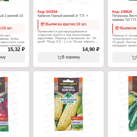
Код:
541934
Код:
230624
ый 2 ранний 10
Кабачок Горный ранний 2г Т.П. +
Петрушка Листо
грамма *10 Т.П.
📦 Выписка кратно:10 шт.
:10 шт.
📦 Выписка 
Применяется для выращивания в
открытом грунте и под пленочными
) сорт.
Период от поса
укрытиями. Период созревания: 42 - 50
двязки. Бобы
технического со
дней. Плод: 0,6 - 1,1 кг. Посев: апрель.
ргаментного слоя
75 дней. Листья
Посадка: июнь. Сбор урожая: июнь -
рошины нежные,
обладают прият
15,32 ₽
сентябрь.
14,90 ₽
 Рекомендуется
вкусом. Особенн
потребления,
заморозкам. Мес
Характеристики:
вания. Условия
февраль. Месяц 
ину
В корзину
Производитель: Тимирязевский
 светолюбивая,
питомник
плошной,
Характеристики
Тип товара: Семена
и семян 4-6 см.
Производитель:
Вид товара: Кабачок
рез 10-14 дней.
питомник
Вариация: "Горный"
евременном
Тип товара: Се
Жизненный цикл: однолетник
хлении.
Вид товара: Пе
Срок созревания: раннеспелый
Разновидность:
Упаковка: пакет Евро
Жизненный цикл
Вес: 2 г
зевский
Срок созревани
Упаковка: пакет 
Вес: 3 г
ной
етник
неранний