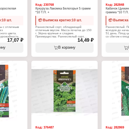
Код:
230768
Код:
282848
короспелая
Кукуруза Лакомка Белогорья 5 грамм
Кабачок Цуккин
*10 Т.П. +
грамма *10 Т.П.
:10 шт.
📦 Выписка кратно:10 шт.
📦 Выписка 
ы с отличным
Раннеспелый сорт, обладающий
Раннеспелый. П
ез
отличным вкусом. Масса початка до 150
всходов до нача
сного цвета.
г. Зёрна крупные и сладкие.
51 день. Плод 
 урожайность.
Преимущества: Раннеспелый сорт.
со сбегом к пло
17,07 ₽
14,49 ₽
чив к
Применяется для выращивания в
диаметром 12 см
ся для
открытом грунте и под пленочными
Поверхность пло
 грунте и под
укрытиями. Род: кукуруза. Жизненный
зеленый, крапча
ину
В корзину
Род: свёкла.
цикл: однолетник. Сорт: раннеспелый.
тник. Сорт:
Период созревания: 40 - 45 дней. Масса:
Характеристики
кг. Период
0,15 кг. Посев: март - август.Посадка:
Производитель:
й. Посев: апрель
март - август. Сбор урожая: апрель -
питомник
густ. Сбор
сентябрь.
Тип товара: Се
.
Вид товара: Каб
Характеристики:
Разновидность: 
Производитель: Тимирязевский
Вариация: "Цук
зевский
питомник
Срок созревани
Тип товара: Семена
Упаковка: пакет 
Вид товара: Кукуруза
Вес: 2 г
Разновидность: Сахарная
я
Вариация: "Лакомка Белогорья"
р"
Жизненный цикл: однолетник
етник
Срок созревания: раннеспелый
спелый
Упаковка: пакет Евро
Вес: 5 г
Код:
376487
Код:
282869