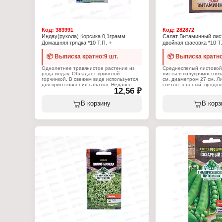
Код:
383991
Код:
282872
Индау(рукола) Корсика 0,1грамм
Салат Витаминный лис
Домашняя грядка *10 Т.П. +
двойная фасовка *10 Т.
📦 Выписка кратно:9 шт.
📦 Выписка кратно
Однолетнее травянистое растение из
Среднеспелый листовой 
рода индау. Обладает приятной
листьев полупрямостояч
горчинкой. В свежем виде используется
см, диаметром 27 см. Ли
для приготовления салатов. Недавно
светло-зеленый, продол
12,56 ₽
рукола была диковинкой, а теперь ее
эллиптический, среднеп
самостоятельно можно вырастить на
краю сильноволнистый. 
подоконнике. Популярность ее
растения 190 - 250 г. П
В корзину
В корз
связывается не только с
Высокие вкусовые качест
замечательными вкусовыми качествами,
стадиях развития растен
но и с множеством полезных свойств,
Применяется для выращ
положительно влияющих на организм
открытом грунте и под 
человека. Преимущества: Обилие
укрытиями. Род: латук.
полезных веществ. Можно выращивать
однолетник. Сорт: сред
на подоконнике. Применяется для
Высота: 21 см. Посев: ма
выращивания в открытом грунте и под
Посадка: май. Сбор урож
пленочными укрытиями. Род: индау.
сентябрь.
Жизненный цикл: однолетник. Сорт:
раннеспелый. Период созревания: 18 -
Характеристики:
20 дней. Высота: 18 - 20 см. Масса: 18 -
Производитель: Тимиря
20 г. Посев: апрель - август. Посадка:
питомник
май - август. Сбор урожая: май -
Тип товара: Семена
сентябрь.
Вид товара: Салат
Вариация: "Витаминный
Характеристики:
Жизненный цикл: однол
Производитель: Тимирязевский
Срок созревания: средн
питомник
Упаковка: пакет Евро
Тип товара: Семена
Вес: 1 г
Вид товара: Индау
Разновидность: (рукола)