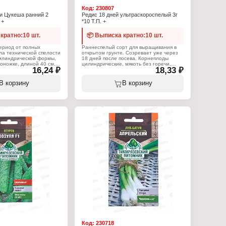
Код:
230807
и Цукеша ранний 2
Редис 18 дней ультраскороспелый 3г
 +
*10 Т.П. +
кратно:10 шт.
📦 Выписка кратно:10 шт.
ериод от полных
Раннеспелый сорт для выращивания в
ла технической спелости
открытом грунте. Созревает уже через
цилиндрической формы,
18 дней после посева. Корнеплоды
доножке, длиной 40 см,
цилиндрические, мякоть без горечи,
16,24 ₽
18,33 ₽
, массой 890 г.
вкусная и нежная. Преимущества:
да гладкая, цвет темно-
скороспелый, дружная отдача урожая.
тый, светло-зеленый.
Применяется для выращивания в
В корзину
В корзину
открытом грунте и под пленочными
:
укрытиями. Созревание: раннеспелый.
 Тимирязевский
Жизненный цикл: однолетник. Период
созревания: 18 - 20 дней. Плод: 18 - 20 г.
мена
Посев: март - апрель, август. Посадка:
ачок
апрель - сентябрь. Сбор урожая: апрель
цуккини
- июнь, сентябрь.
еша"
я: раннеспелый
Характеристики:
Евро
Производитель: Тимирязевский
питомник
Тип товара: Семена
Вид товара: Редис
Вариация: "18 дней"
Жизненный цикл: однолетник
Срок созревания: раннеспелый
Упаковка: пакет Евро
Вес: 3 г
Код:
230718