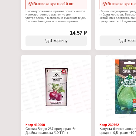
📦 Выписка кратно:10 шт.
📦 Выписка кратно
Высокоурожайное пряно-ароматическое
Самый популярный сред
и лекарственное растение для
гибрид моркови. Высок
употребления в свежем и сушеном виде.
Устойчив к растрескива
Листья обладают приятным пряным
цветушности. Предназн
вкусом и ароматом лимона. Отличается
хранения и переработки
высоким содержанием минеральных
полных всходов до нача
солей, витаминов А, С, Р групп. Окраска
спелости 120-130 дней.
14,57 ₽
цветков тёмно-фиолетовая. Культура
зеленый, среднерассеч
требовательна к температуре и поливу.
Корнеплод длинный, ко
В корзину
В корз
Цветки сиреневые, листы черешковые
со слегка заостренным 
яйцевидной формы. Может
окраска коры и сердцев
выращиваться в горшках. Масса: 0,25 -
Масса корнеплода 130-1
0,3 кг. Высота: 40 - 60 см. Посев: март -
качества отличные.
май. Посадка: март - август. Сбор
урожая: май - сентябрь.
Характеристики:
Производитель: Тимиря
Характеристики:
питомник
Производитель: Тимирязевский
Тип товара: Семена
питомник
Вид товара: Морковь
Тип товара: Семена
Вариация: "Канада F1"
Вид товара: Базилик
Жизненный цикл: однол
Разновидность: фиолетовый
Срок созревания: средн
Вариация: "Лимонный Аромат"
Упаковка: пакет Евро
Жизненный цикл: однолетник
Количество семян: 150 
Срок созревания: среднеспелый
Упаковка: пакет Евро
Вес: 0,3 г
Код:
419900
Код:
230762
Свекла Бордо 237 среднеран. 6г
Капуста белокочанная 
Двойная фасовка *10 Т.П. +
средняя 0,5 грамм *10 Т