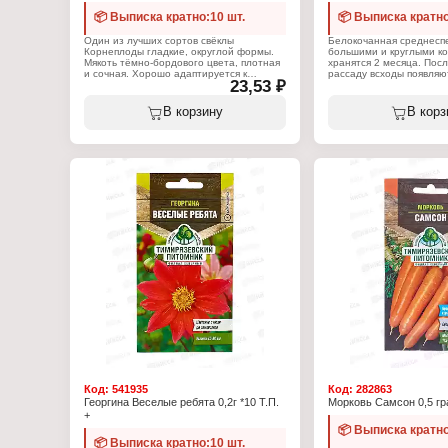
📦 Выписка кратно:10 шт.
📦 Выписка кратно
Один из лучших сортов свёклы
Белокочанная среднеспе
Корнеплоды гладкие, округлой формы.
большими и круглыми к
Мякоть тёмно-бордового цвета, плотная
хранятся 2 месяца. Посл
и сочная. Хорошо адаптируется к
рассаду всходы появляют
23,53 ₽
различным условиям выращивания.
дней. Отлично подходит
Преимущества: Стабильный урожай.
приготовления квашеной
Отличается устойчивостью к болезням и
Преимущества: Транспо
В корзину
В корз
цветушности. Хорошо хранится и
сорт. Высокая лёжкость
транспортируется. Применяется для
для выращивания в откр
выращивания в открытом грунте и под
под пленочными укрытия
пленочными укрытиями. Род: свёкла.
капуста. Жизненный цик
Жизненный цикл: однолетник. Сорт:
Сорт: среднеспелый. П
среднераннеспелый. Плод: 0,4 кг.
созревания: 125 - 140. Пл
Период созревания: 90 - 100 дней.
Посев: январь - март. По
Посев: апрель - май. Посадка: май -
июль. Сбор урожая: июнь
август. Сбор урожая: июнь - сентябрь.
Характеристики:
Характеристики:
Производитель: Тимиря
Производитель: Тимирязевский
питомник
питомник
Тип товара: Семена
Тип товара: Семена
Вид товара: Капуста
Вид товара: Свекла
Разновидность: белоко
Разновидность: столовая
Вариация: "Слава 1305"
Вариация: "Бордо 237"
Жизненный цикл: однол
Жизненный цикл: однолетник
Срок созревания: средн
Срок созревания: среднераннеспелый
Упаковка: пакет Евро
Упаковка: пакет Евро
Вес: 0,5 г
Вес: 6 г
Код:
541935
Код:
282863
Георгина Веселые ребята 0,2г *10 Т.П.
Морковь Самсон 0,5 гра
+
📦 Выписка кратно
📦 Выписка кратно:10 шт.