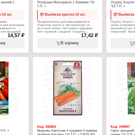
 ранний 2
Петрушка Мооскраузе 2 3грамма *10
Огурец Зозуля 
Т.П. +
*10 Т.П. +
:10 шт.
📦 Выписка кратно:10 шт.
📦 Выписка 
выми
Предназначена для выращивания в
Огурец Зозуля 
и для кулинарии
открытом грунте и светокультуре на
срока созревани
ращивается
поточной линии. Листовая и кудрявая.
урожайностью. К
 или высадкой
Лист крупный, средней толщины.
невысокий. Урож
14,57 ₽
17,42 ₽
:
Преимущества: Высокоурожайный сорт.
до 15-17 кг. Фо
яется для
Быстро отрастает после срезки. Долго
цилиндрическая.
 грунте и под
сохраняет товарный вид. Применяется
зеленого цвета 
ину
В корзину
Род: тыква.
для выращивания в открытом грунте и
классический. М
тник. Сорт:
под пленочными укрытиями. Род:
Вес плода 250-3
зревания: 40 -
петрушка. Жизненный цикл: однолетник.
апрель-май. Пер
кг. Посев: май.
Сорт: раннеспелый.Масса: 30 - 40 г
начала созреван
нтябрь.
(открытый грунт), 100 - 110 г
Место: солнечны
(светокультура). Посев: февраль - июль.
освещенный и 
Посадка: апрель - сентябрь. Сбор
сквозняков. Почв
зевский
урожая: май - октябрь.
с удобрениями. 
самоопыляемый.
Характеристики:
проращивания: +
Производитель: Тимирязевский
питомник
Характеристики
Тип товара: Семена
Производитель:
етник
Вид товара: Петрушка
питомник
спелый
Вариация: Мооскраузе 2
Тип товара: Се
Жизненный цикл: однолетник
Вид товара: Огу
Срок созревания: раннеспелый
Вариация: "Зозу
Упаковка: пакет Евро
Жизненный цикл
Вес: 3 г
Срок созревания
Гибридность: F1
Упаковка: пакет 
Вес: 0,3 г
Код:
282861
Код:
244847
Т.П. +
Морковь Нантская 4 средняя 4 грамма
Горох овощной 
двойная фасовка *10 Т.П. + СРОК ДО
грамм *10 Т.П. 