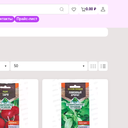
0.00
₽
нтакты
Прайс-лист
50