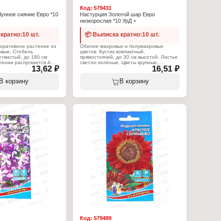
Код:
579431
унное сияние Евро *10
Настурция Золотой шар Евро
низкорослая *10 УрД +
кратно:10 шт.
📦 Выписка кратно:10 шт.
оративное растение из
Обилие махровых и полумахровых
овые. Стебель
цветов. Кустик компактный,
етвистый, до 180 см
прямостоячий, до 30 см высотой. Листья
тении распускается 4-6
светло-зелёные. Цветы крупные,
13,62 ₽
16,51 ₽
 крупных соцветий с
махровые, золотисто-жёлтые,
стым центром. Первым
расположены поверх листьев, венчики
нтральное соцветие, как
направлены вверх. Цветёт обильно с
В корзину
В корзину
мое крупное, и немного
июля по октябрь. Растение
яд боковых мельче. В
предпочитает солнечные или слегка
 растение выглядит как
затенённые места, умеренно
 Цветет с июля по
плодородные и влажные почвогрунты.
оустойчив и теплолюбив,
Семена высевают в мае
лнечные участки с
непосредственно на место, в лунки по
хлой почвой.
три семени. Глубина заделки семян - 2
мым посевом в
см. При температуре почвы +25 C
в апреле-мае по схеме
всходы появляются на 14-20 день.
-3 семечки на глубину 2-5
носят заморозки до -6С.
Характеристики:
я посадки в группах на
Торговая марка: Уральский Дачник
ования построек,
Тип товара: Семена
оративный подсолнечник
Вид: Настурция
стение для получения
Сорт: "Золотой шар"
Жизненный цикл: однолетник
Упаковка: пакет Евро
:
Вес: 1 г
 Уральский Дачник
мена
ник
ияние"
: однолетник
Евро
н: 10 шт
Код:
579489