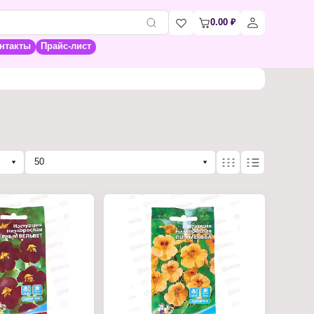
0.00
₽
нтакты
Прайс-лист
50