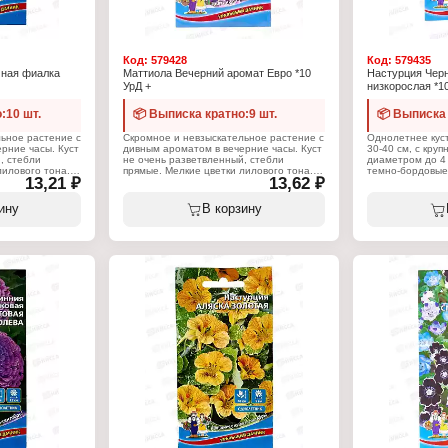
Код:
579428
Код:
579435
чная фиалка
Маттиола Вечерний аромат Евро *10
Настурция Чер
УрД +
низкорослая *1
:10 шт.
📦 Выписка кратно:9 шт.
📦 Выписка 
ьное растение с
Скромное и невзыскательное растение с
Однолетнее кус
рние часы. Куст
дивным ароматом в вечерние часы. Куст
30-40 см, с кру
, стебли
не очень разветвленный, стебли
диаметром до 4
лилового тона.
прямые. Мелкие цветки лилового тона.
темно-бордовые
13,21 ₽
13,62 ₽
,
Растение светолюбивое,
приятным арома
азмножается
холодостойкое. Легко размножается
гофрированные.
 осенью.
посевом семян весной и осенью.
настурции широ
ину
В корзину
оформления цвет
Характеристики:
создания невыс
кий Дачник
Торговая марка: Уральский Дачник
оформления бал
Тип товара: Семена
высевают в сере
Вид: Маттиола
в лунки по 3 се
Вариация: Двурогая
расстояние межд
Сорт: "Вечерний аромат"
для более ранн
я
Упаковка: пакет Евро
выращивать чере
етник
Вес: 0,25 г
середине апреля
семечки на глуб
температуре поч
появляются на 1
грунт осуществл
только с землян
продолжительно
цветения расте
своевременный 
прополка, рыхле
минеральными у
При внесении св
удобрений, избы
растение разви