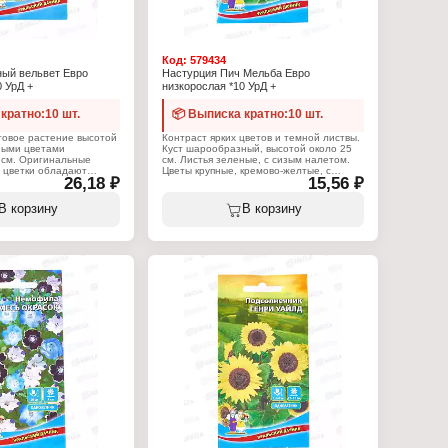
Код:
579434
ный вельвет Евро
Настурция Пич Мельба Евро
0 УрД +
низкорослая *10 УрД +
кратно:10 шт.
📦 Выписка кратно:10 шт.
товое растение высотой
Контраст ярких цветов и темной листвы.
пными цветами
Куст шарообразный, высотой около 25
 см. Оригинальные
см. Листья зеленые, с сизым налетом.
 цветки обладают
Цветы крупные, кремово-желтые, с
26,18 ₽
15,56 ₽
том, лепестки
красными пятнами в центре,
 Кустовые сорта
расположены поверх листьев. Цветет
ко применяют для
обильно с июля по октябрь. Используют
В корзину
В корзину
ников, рабаток, для
для бордюров, рабаток, укрытия
оких бордюров и для
склонов, балконных ящиков. Семена
конов. Семена
высевают в середине мая прямо в грунт
дине мая прямо в грунт
в лунки по 3 семечки, выдерживая
мечки, выдерживая
расстояние между лунками 25-30 см, но
у лунками 25-30 см, но
для более раннего цветения можно
его цветения можно
выращивать через рассаду. Высевают в
з рассаду. Высевают в
середине апреля в горшочки по 3
 в горшочки по 3
семечки на глубину 2 см. При
ину 2 см. При
температуре почвы +20 C всходы
вы +20 C всходы
появляются на 14-20 день. Посадку в
4-20 день. Посадку в
грунт осуществляют в начале июня
яют в начале июня
только с земляным комом. Для
ым комом. Для
продолжительного и обильного
го и обильного
цветения растениям необходим
ниям необходим
своевременный полив, регулярная
полив, регулярная
прополка, рыхление и подкормка
ние и подкормка
минеральными удобрениями.
добрениями. Внимание!
ежих органических
Характеристики:
тке азота и влаги
Торговая марка: Уральский Дачник
вает мощную зеленую
Тип товара: Семена