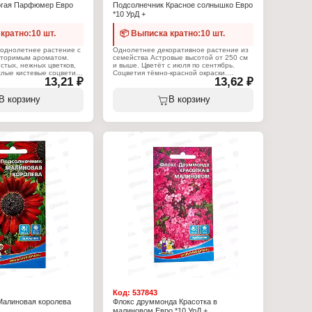
огая Парфюмер Евро
Подсолнечник Красное солнышко Евро
*10 УрД +
кратно:10 шт.
📦 Выписка кратно:10 шт.
 однолетнее растение с
Однолетнее декоративное растение из
вторимым ароматом.
семейства Астровые высотой от 250 см
стых, нежных цветков,
и выше. Цветёт с июля по сентябрь.
лые кистевые соцветия,
Соцветия тёмно-красной окраски.
13,21 ₽
13,62 ₽
ечернее и ночное время
Засухоустойчив и теплолюбив,
 холодостойкое,
предпочитает солнечные участки с
е, не требовательное к
плодородной рыхлой почвой.
В корзину
В корзину
 густоветвистый,
Выращивают прямым посевом в
м. Используется для
открытый грунт в мае или рассадным
ок на клумбах и в
способом. Для получения рассады посев
ь дорожек, возле
проводят в середине апреля в горшки
отдыха, а так же на
диаметром 8–10 см, высаживают в
андах. Выращивают
открытый грунт в конце мая–начале
в грунт в начале мая.
июня с расстоянием 30–40 см.
я посадки вдоль
Используется для срезки и создания
террас, беседок, а также
живой изгороди.
и мавританских газонах.
льного и обильного
Характеристики:
ниям необходим
Торговая марка: Уральский Дачник
полив, регулярная
Тип товара: Семена
ние и подкормка
Вид: Подсолнечник
добрениями.
Сорт: "Красное солнышко"
Жизненный цикл: однолетник
:
Упаковка: пакет Евро
 Уральский Дачник
Количество семян: 10 шт
мена
огая
р"
роматная
: однолетник
Евро
Код:
537843
Малиновая королева
Флокс друммонда Красотка в
малиновом Евро *10 УрД +