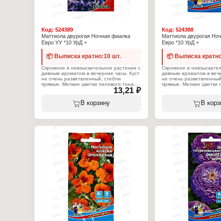
Код:
524389
Код:
524388
Маттиола двурогая Ночная фиалка
Маттиола двурогая Но
Евро УУ *10 УрД +
Евро *10 УрД +
📦 Выписка кратно:10 шт.
📦 Выписка кратно
Скромное и невзыскательное растение с
Скромное и невзыскател
дивным ароматом в вечерние часы. Куст
дивным ароматом в вече
не очень разветвленный, стебли
не очень разветвленный
прямые. Мелкие цветки лилового тона.
прямые. Мелкие цветки 
13,21 ₽
Растение светолюбивое,
Растение светолюбивое
холодостойкое. Легко размножается
холодостойкое. Легко р
посевом семян весной и осенью.
посевом семян весной и
В корзину
В корз
Характеристики:
Характеристики:
Торговая марка: Уральская Усадьба
Торговая марка: Уральс
Тип товара: Семена
Тип товара: Семена
Вид: Маттиола
Вид: Маттиола
Вариация: Двурогая
Вариация: Двурогая
Сорт: "Ночная фиалка"
Сорт: "Ночная фиалка"
Жизненный цикл: однолетник
Особенность: ароматна
Упаковка: пакет Евро
Жизненный цикл: однол
Вес: 0,25 г
Упаковка: пакет Евро
Вес: 0,25 г