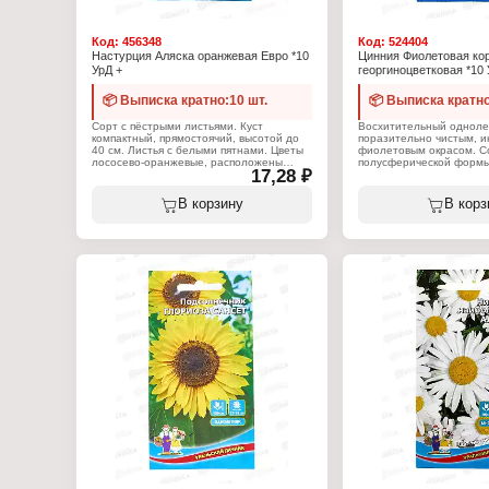
Код:
456348
Код:
524404
Настурция Аляска оранжевая Евро *10
Цинния Фиолетовая ко
УрД +
георгиноцветковая *10 
📦 Выписка кратно:10 шт.
📦 Выписка кратно
Сорт с пёстрыми листьями. Куст
Восхитительный однолет
компактный, прямостоячий, высотой до
поразительно чистым, 
40 см. Листья с белыми пятнами. Цветы
фиолетовым окрасом. С
лососево-оранжевые, расположены
полусферической формы
17,28 ₽
поверх листьев. Цветёт обильно с июля
густое, размер достигае
по октябрь. Используют для бордюров,
с июля по сентябрь вкл
рабаток, укрытия склонов, балконных
Соцветия удерживаются
В корзину
В корз
ящиков. Семена высевают в середине
долго, больше месяца. 
мая, прямо в грунт, в лунки по три
растут кустом, высота 7
семечка, выдерживая расстояние между
прост в уходе, устойчив 
лунками 25-30 см, но для более раннего
Умеренный полив, пери
цветения можно выращивать через
разрыхление почвы, хо
рассаду. Высевают в середине апреля, в
освещение – и цинния б
горшочки по 3 семечка, на глубину 2 см.
взор до самых заморозк
Всходы появляются через две недели.
Посадку в грунт осуществляют в начале
Характеристики:
июня, только с земляным комом. Для
Торговая марка: Уральс
продолжительного и обильного
Тип товара: Семена
цветения растениям необходим
Вид: Цинния
своевременный полив, регулярная
Вариация: георгиноцвет
прополка, рыхление и подкормка
Сорт: "Фиолетовая коро
минеральными удобрениями.
Жизненный цикл: однол
Упаковка: пакет Евро
Характеристики:
Вес: 0,2 г
Торговая марка: Уральский Дачник
Тип товара: Семена
Вид: Настурция
Сорт: "Аляска"
Цвет: оранжевый
Жизненный цикл: однолетник
Упаковка: пакет Евро