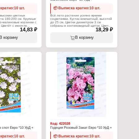
кратно:10 шт.
📦 Выписка кратно:10 шт.
 высоких цветных
Всё лето растение усеяно яркими
та 180-200 см. Крупные
соцветиями. Кустик компактный, высотой
о-малиновые корзинки с
до 25 см. Цветки диаметром 3 см
 Цветёт с июня по
собраны в зонтиковидный щиток. Цветёт
14,83 ₽
18,29 ₽
ьзуют для посадки
обильно с июня по октябрь. Используют
ами, создания
для посадки на клумбах, рабатках,
енок и живой изгороди,
бордюрах, для оформления каменистых
В корзину
В корзину
ольшей декоративности
горок. Агротехника. Наибольшей
лнечных местах и
декоративности достигает на солнечных
ородных почвах. Посев
местах и легких, плодородных почвах.
нце апреля – начале мая
Семена высевают в марте - апреле в
т, семена слегка
рассадные ящики, слегка присыпая
ёй, выдерживая
землёй. При температуре почвы +18-20
посадке 20-30 см. Для
С всходы появляются через 10-20 дней.
цветения возможен
Рассаду высаживают на постоянное
у в начале апреля
место в конце мая, выдерживая
ршочки, так как
расстояние между растениями
ния переносят плохо.
епосредственно в грунт в мае.
е почвы +18-25С всходы
-14 день.
Характеристики:
Торговая марка: Уральский Дачник
:
Тип товара: Семена
 Уральский Дачник
Вид: Флокс
мена
Вариация: друммонда
ник
Сорт: "Красотка в малиновом"
я королева"
Жизненный цикл: однолетник
: однолетник
Упаковка: пакет Евро
Евро
Вес: 0,1 г
н: 10 шт
Код:
422028
спот Евро *10 УрД +
Годеция Розовый Закат Евро *10 УрД +
кратно:10 шт.
📦 Выписка кратно:10 шт.