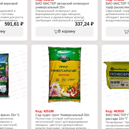
й верховой
БИО МАСТЕР авторский почвогрунт
БИО МАСТЕР Т
универсальный 25л
торф раскислен
здоровой и
Специальный почвогрунт для
Сфагновый торф
 системы.
выращивания рассады овощных,
добавлением из
ловия для роста
цветочных и декоративных культур,
обладает высок
 интенсивное
требующих нейтральной и рыхлой
воздухопроница
591,61 ₽
337,24 ₽
лодов.
почвы. Обладает биологической
структуры почвы
активностью, улучшенной структурой,
почвогрунтов.
содержит все необходимые
ину
В корзину
питательные вещества, необходимые
Характеристики
для роста молодых растений
Бренд: БиоМаст
Тип товара: Грун
ьное
Характеристики:
Вариация: Торф
ой
Бренд: БиоМастер
Кислотность поч
лый
Серия: "Авторский"
Объем: 10 л
Тип товара: Грунт
Назначение: универсальный
Объем: 25 л
Код:
425186
Код:
463020
фаско 25л *1
Сад чудес грунт Универсальный 50л
БИО МАСТЕР По
именению,
Полностью готовый нейтральный
рассада 10л *7
ивании и
питательный грунт для выращивания
Почвобрикет "Кр
ых растений,
овощных, цветочно-декоративных
натуральная сме
веточных
культур (рассады), зеленных культур,
представленная