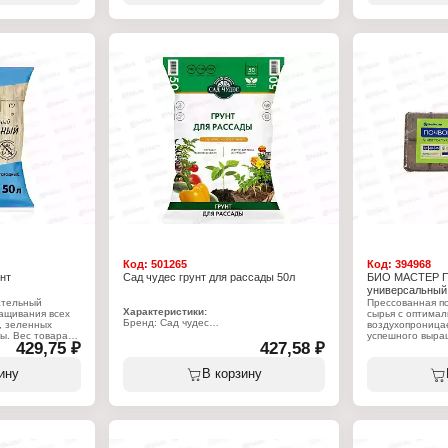
необходимым набором элементов
азал себя при
Пористая, однор
питания на весь период развития до
ии и
хорошо пропуска
пересадки на основное место. Для
ных грунтов для
позволяет корня
выращивания рассады всех видов
Уровень pH —
оптимально бла
овощных и цветочных культур. Повышает
условиях. Сбал
всхожесть семян и приживаемость
химический сост
рассады.
гармоничное ра
дружное и обил
Характеристики:
кий"
декоративность.
Бренд: Сад чудес
Тип товара: Грунт
ьное
Характеристики
Назначение: для рассады
ой
Бренд: БиоМаст
Объем: 25 л
кисленный
Название: "Цвет
Тип товара: Грун
Назначение: дл
декоративных с
растений
Форма выпуска: 
Объем: 10 л
Код:
501265
Код:
394968
нт
Сад чудес грунт для рассады 50л
БИО МАСТЕР П
универсальный 
ательный
Прессованная по
Характеристики:
ащивания всех
сырья с оптимал
Бренд: Сад чудес
, зеленных
воздухопроница
Тип товара: Грунт
ды. Вес товара
успешного выра
429,75 ₽
Назначение: для рассады
427,58 ₽
явленного в
видов растений.
Объем: 50 л
сти окружающей
Характеристики
ину
В корзину
Бренд: БиоМаст
Название: "Уни
Тип товара: Грун
Применение: дл
Форма выпуска: 
ьный
Тип продукта: с
Объем: 5 л