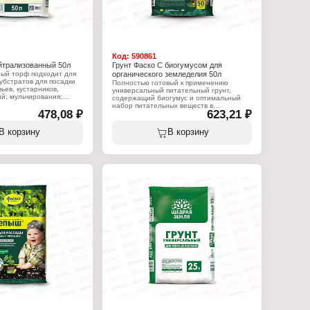
Объем: 10 л
Код:
590861
йтрализованный 50л
Грунт Фаско С биогумусом для
ый торф подходит для
органического земледелия 50л
убстратов для посадки
Полностью готовый к применению
ьев, кустарников,
универсальный питательный грунт,
й; мульчирования;
содержащий биогумус и оптимальный
туры почвы; в качестве
набор питательных веществ в
 корней декоративных
478,08 ₽
623,21 ₽
легкодоступной форме, необходимых
ённом и открытых
для полноценного роста и развития всех
мпостировании бытовых
видов растений.
В корзину
В корзину
лощения запахов.
Характеристики:
:
Бренд: Фаско
Тип товара: Грунт
т
Назначение: для рассады и
органического земледелия
ейтрализованный
Особенность: с биогумусом
иверсальный
Объем: 50 л