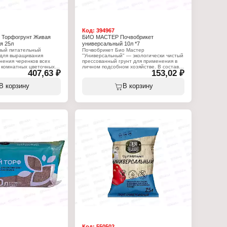
Код:
394967
e) Торфогрунт Живая
БИО МАСТЕР Почвобрикет
я 25л
универсальный 10л *7
вый питательный
Почвобрикет Био Мастер
 для выращивания
"Универсальный" — экологически чистый
нения черенков всех
прессованный грунт для применения в
 комнатных цветочных и
личном подсобном хозяйстве. В составе
407,63 ₽
153,02 ₽
ультур. Содержание
смеси — торф, вермикулит и
льныхэлементов, мг/л,
сбалансированные компоненты, которые
 (NH4 NO3) — 150 Калий
обеспечивают оптимальные условия для
В корзину
В корзину
сфор (P2O5) — 270 pH
развития корневой системы, роста
ии 6,0–6,5.
побегов, цветения и плодоношения
растений. Смесь термически
:
обеззаражена и не содержит
болезнетворных бактерий, грибков и
емля"
вредителей. Страна производства
т
товара — Россия. Универсальное
еточный
средство подходит для выращивания
овощных, ягодных, декоративных культур
и рассады. Содержит комплекс
важнейших питательных элементов:
азот, фосфор, калий, цинк, магний.
Брикет разводится в 4 л теплой воды,
увеличиваясь в объеме до 10 л готового
грунта.
Характеристики:
Бренд: БиоМастер
Название: "Универсальный"
Тип товара: Грунт
Применение: для рассады
Форма выпуска: брикет
Тип продукта: субстрат
Объем: 10 л
Код:
550502