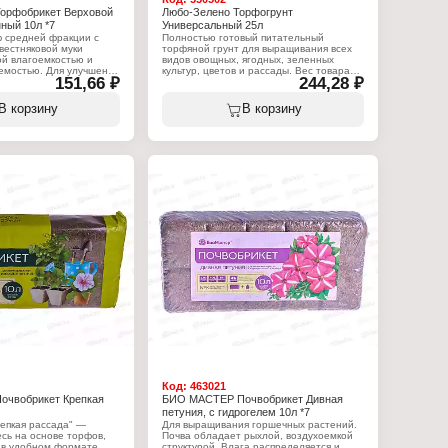
орфобрикет Верховой
Любо-Зелено Торфогрунт
ный 10л *7
Универсальный 25л
 средней фракции с
Полностью готовый питательный
вестняковой муки
торфяной грунт для выращивания всех
ой влагоемкостью и
видов овощных, ягодных, зеленных
емостью. Для улучшения
культур, цветов и рассады. Вес товара
151,66 ₽
244,28 ₽
, составления
может отличаться от заявленного в
зависимости от влажности окружающей
среды.
В корзину
В корзину
:
ер
Характеристики:
т
Бренд: Любо Зелено
 верховой
Тип товара: Грунт
вы: раскисленный
Вариация: торфогрунт
Назначение: универсальный
Объем: 25 л
Код:
463021
чвобрикет Крепкая
БИО МАСТЕР Почвобрикет Дивная
петуния, с гидрогелем 10л *7
епкая рассада" —
Для выращивания горшечных растений.
сь на основе торфов,
Почва обладает рыхлой, воздухоемкой
 в удобном формате
структурой. Влага распределяется и