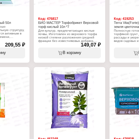
Код:
476817
Код:
419253
ный 50л
БИО МАСТЕР Торфобрикет Верховой
Terra Vita(Fort
рошо
торф кислый 10л *7
земля цветочна
ьную структуру,
Для культур, предпочитающих кислые
Полностью гото
тся активным в
почвы. Изготовлен из верхового торфа
торфяной грунт
емени,
низкой степени разложения средней
рассады и укоре
и
фракции без известняковых добавок,
видов садовых и
ми, содержит
209,55 ₽
149,07 ₽
имеет pH 3,5-4,2 и отличную структуру.
декоративных к
нсированного
основных питате
ваться как в
Характеристики:
не менее: Азот
ину
В корзину
естве
Бренд: БиоМастер
(K20) — 300 Фо
рующей добавки
Тип товара: Грунт
солевой суспенз
а внесения
Вариация: Торф верховой
к почвы и
Кислотность почвы: кислый
Характеристики
еально подходит
Объем: 10 л
Бренд: Terra Vita
йна.
Серия: "Живая з
 развитию
Тип товара: Грун
Назначение: Цв
Объем: 25 л
ор, калий
Код:
463248
Код:
476818