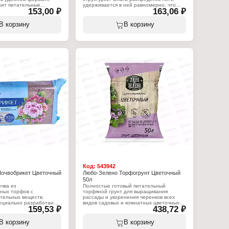
жит питательные
удерживается в ней равномерно, что
153,00 ₽
163,06 ₽
роэлементы,
снижает необходимость частого полива
я здорового роста и
х и цветочных культур.
Характеристики:
В корзину
В корзину
т растворяется в 4
Бренд: БиоМастер
оды, позволяя получить
Название: "Дивная петуния"
одородного грунта.
Тип товара: Грунт
Назначение: для выращивания цветов в
:
подвесных кашпо и вазонах
ер
Форма выпуска: брикет
кая рассада"
Особенность: с гидрогелем
т
Объем: 10 л
я выращивания рассады
брикет
Код:
543942
очвобрикет Цветочный
Любо-Зелено Торфогрунт Цветочный
50л
чва из
Полностью готовый питательный
ных торфов с
торфяной грунт для выращивания
тельных веществ.
рассады и укоренения черенков всех
пециально разработан
видов садовых и комнатных цветочных и
159,53 ₽
438,72 ₽
я декоративно-цветущих
декоративных культур. Вес товара может
точно добавить к почво-
отличаться от заявленного в
и через несколько минут
зависимости от влажности окружающей
В корзину
В корзину
использованию.
среды.