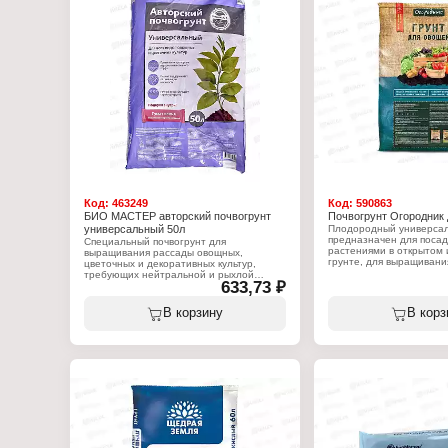
Код:
463249
Код:
590863
БИО МАСТЕР авторский почвогрунт
Почвогрунт Огородник 
универсальный 50л
Плодородный универсал
предназначен для посад
Специальный почвогрунт для
растениями в открытом
выращивания рассады овощных,
грунте, для выращивани
цветочных и декоративных культур,
пересадки комнатных цв
требующих нейтральной и рыхлой
633,73 ₽
правильный грунт расте
почвы. Обладает биологической
крепкими и здоровыми.
активностью, улучшенной структурой,
элементы: Азот (N) 350 
содержит все необходимые
В корзину
В корз
(P2O5) - 400 мг/кг; Калий
питательные вещества, необходимые
pH 6-7.
для роста молодых растений
Характеристики:
Характеристики:
Бренд: Фаско
Бренд: БиоМастер
Серия: "Огородник"
Серия: "Авторский"
Тип товара: Грунт
Тип товара: Грунт
Назначение: для рассад
Назначение: универсальный
Состав: смесь торфов, п
Объем: 50 л
известняковая мука, ком
минеральное удобрени
Объем: 60 л