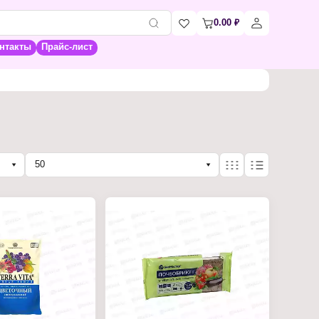
0.00
₽
нтакты
Прайс-лист
50