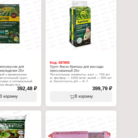
Серия: "Огородник"
Тип товара: Грунт
Вариация: Земля садовая
Состав: торф верховой, торф низинный,
песок, мука известняковая, комплексное
минера
Объем: 40 л
Код:
587805
биогумусом для
Грунт Фаско Крепыш для рассады
земледелия 25л
прессованный 25л
вый к применению
Питательные элементы: азот — 700 мг/
итательный грунт,
кг, фосфор — 1000 мг/кг, калий — 800 мг/
гумус и оптимальный
кг. Кислотность pH — 6–7.
ых веществ в
392,48 ₽
399,79 ₽
 форме, необходимых
Характеристики:
о роста и развития всех
Бренд: Фаско
Серия: "Крепыш"
В корзину
В корзину
Тип товара: Грунт
:
Назначение: для рассады
Объем: 25 л
т
 рассады и
земледелия
биогумусом