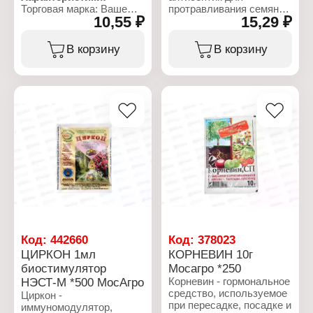
Торговая марка: Ваше
протравливания семян,
Форма выпуска: гранулы
10,55 ₽
15,29 ₽
хозяйство
обработки почвы и
Объем: 1 кг
Тип товара: Удобрение
растений. Применяется в
Вариация: Борная
качестве
В корзину
В корзину
кислота
антисептического,
Назначение: для
антибактериального и
подкормки
обеззараживающего
Применение:
средства. В быту
универсальное
раствором марганцовки
Форма выпуска: порошок
моют и протирают
Упаковка: пакет
поверхности в
Объем: 10 г
помещениях,
предназначенных для
дальнейшего
стерильного
использования.
Характеристики:
Торговая марка: Ваше
хозяйство
Код:
442660
Код:
378023
Тип товара:
ЦИРКОН 1мл
КОРНЕВИН 10г
Антисептическое
биостимулятор
Мосагро *250
средство
НЭСТ-М *500 МосАгро
Корневин - гормональное
Наименование:
средство, используемое
"Марганцовка"
Циркон -
при пересадке, посадке и
Форма выпуска: порошок
иммуномодулятор,