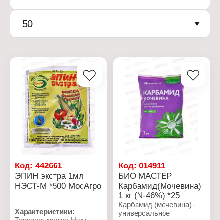
50
Код:
442661
Код:
014911
ЭПИН экстра 1мл
БИО МАСТЕР
НЭСТ-М *500 МосАгро
Карбамид(Мочевина)
1 кг (N-46%) *25
Карбамид (мочевина) -
Характеристики:
универсальное
Торговая марка: Нэст М