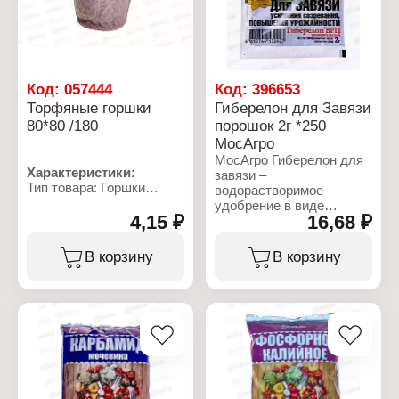
Вес: 1 кг
Упаковка: пакет
Объем: 1 кг
Код:
057444
Код:
396653
Торфяные горшки
Гиберелон для Завязи
80*80 /180
порошок 2г *250
МосАгро
МосАгро Гиберелон для
Характеристики:
завязи –
Тип товара: Горшки
водорастворимое
Назначение: для
удобрение в виде
рассады
4,15 ₽
16,68 ₽
порошка с действующим
Размер: 80х80 мм
веществом.
Форма: круглый
Применяется в качестве
В корзину
В корзину
Материал: торф
внекорневой подкормки
для овощных, плодово-
ягодных и цветочно-
декоративных культур.
Препарат стимулирует
образование и снижение
опадения завязей,
ускоряет созревание,
повышает урожайность и