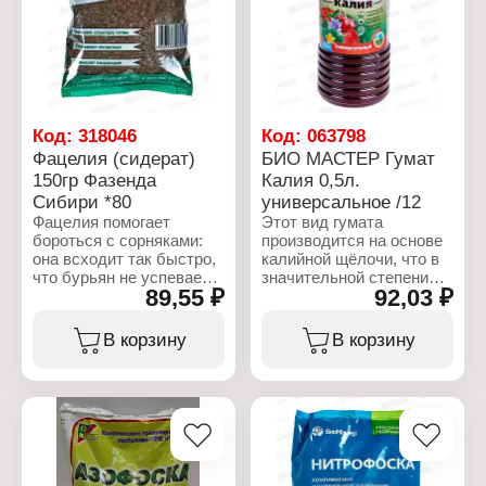
Характеристики:
Производитель:
Агросинтез
Тип товара: Удобрение
Наименование:
Фосфорно-калийное
Особенность:
Код:
318046
Код:
063798
безазотное
Фацелия (сидерат)
БИО МАСТЕР Гумат
Форма выпуска: гранулы
150гр Фазенда
Калия 0,5л.
Объем: 1 кг
Сибири *80
универсальное /12
Фацелия помогает
Этот вид гумата
бороться с сорняками:
производится на основе
она всходит так быстро,
калийной щёлочи, что в
что бурьян не успевает
значительной степени
89,55 ₽
92,03 ₽
пробиться и заполнить
обогащает продукт
пространство на почве.
калием в биодоступной
Поверхностная корневая
форме. То есть в
В корзину
В корзину
система в плотном
дополнение ко всем
посеве не оставляет
полезным и
шанса диким травам.
эффективным свойствам
Сидерат высевают на
гумата растение имеет
свободных грядках, под
доступ к
плодовыми деревьями
дополнительному
или кустарниками, чтобы
количеству калия. Его
заполнить пустое
значение жизненных