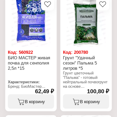
гуминовые вещества,
структурирующие и
влагоудерживающие
добавки для улучшения
водно-воздушного
баланса почвы.
Обеспечивает обильное
и длительное цветение
растений.
Характеристики:
Производитель:
Код:
560922
Код:
200780
Агросинтез
БИО МАСТЕР живая
Грунт "Удачный
Бренд: Удачный сезон
почва для сенполия
сезон" Пальма 5
Тип товара: Грунт
2,5л *15
литров *5
Название: "Фиалка"
Объем: 2,5 л
Грунт цветочный
"Пальма" - готовый
Характеристики:
нейтральный почвогрунт
Бренд: БиоМастер
на основе
62,49 ₽
100,80 ₽
Серия: "Живая почва"
высокогумусного
Тип товара: Грунт
лугового чернозема.
Назначение: для
Содержит
В корзину
В корзину
сенполий
сбалансированный
Состав: верховой торф,
состав природных
переходной торф, песок,
макро- и