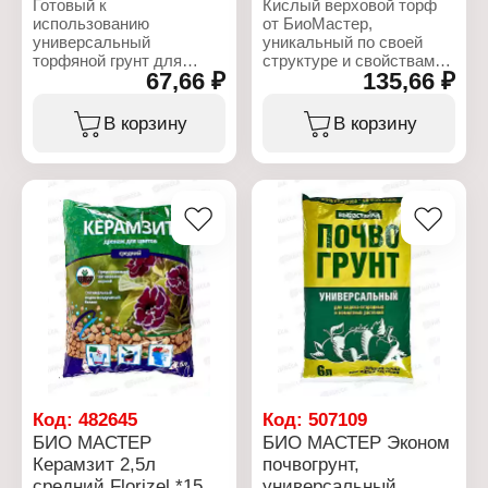
Готовый к
Кислый верховой торф
использованию
от БиоМастер,
универсальный
уникальный по своей
торфяной грунт для
структуре и свойствам
67,66 ₽
135,66 ₽
выращивания овощей,
биологический материал.
цветов, зеленых и
Органическое
других культур, их
соединение,
В корзину
В корзину
рассады. Содержит
образованное в
полный набор
результате перегноя и
питательных веществ.
разложения различных
Гарантирует здоровую
частей растений.
рассаду, повышает
Верховой кислый торф
урожайность.
предназначен для
улучшения структуры и
Характеристики:
мульчирования почвы,
Бренд: БиоМастер
ландшафтного
Серия: "Садовая земля"
озеленения, в качестве
Тип товара: Грунт
подстилки для животных
Назначение:
и птиц. Экологически
универсальный
чистый и однородный
Объем: 5 л
состав. Применяется в
качестве основы для
приготовления
Код:
482645
Код:
507109
питательных грунтов.
БИО МАСТЕР
БИО МАСТЕР Эконом
Керамзит 2,5л
почвогрунт,
Характеристики:
средний Florizel *15
универсальный
Бренд: БиоМастер