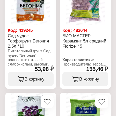
крупный
Обеспечивает хорошую
Объем: 2 л
всхожесть семян и
развитие растений, а
также их адаптацию при
высадке в открытый
грунт.
Код:
419245
Код:
482644
Характеристики:
Сад чудес
БИО МАСТЕР
Производитель:
Торфогрунт Бегония
Керамзит 5л средний
Агросинтез
2,5л *10
Florizel *5
Бренд: Удачный сезон
Тип товара: Грунт
Питательный грунт Сад
Название: "Плодородная
чудес "Бегония"
земля"
полностью готовый
Характеристики:
Объем: 5 л
слабокислый, рыхлый.
Производитель: Терра
53,98 ₽
155,46 ₽
Особенно эффективен
Мастер
для выращивания:
Бренд: Florizel
бегоний, бальзаминов,
Тип товара: Дренаж
В корзину
В корзину
глоксиний, фуксий,
Вид: керамзитовый
пилей, пеларгоний,
Размер фракции:
гиснерий, плющей,
средний
фиттоний, кливий,
Объем: 5 л
сансевьер и
хлорофитумов. В состав
входит перлит.