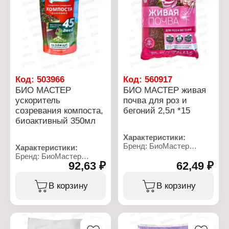
микроэлементами,
стимулирует здоровый
рост и развитие растений
даже в зимнее время.
Процентное
соотношение дренажа к
грунту варьируется в
зависимости от вида
растения.
Код:
503966
Код:
560917
БИО МАСТЕР
БИО МАСТЕР живая
Характеристики:
ускоритель
почва для роз и
Бренд: Фаско
созревания компоста,
бегоний 2,5л *15
Серия: Цветочное
счастье
биоактивный 350мл
Тип товара: Дренаж
Вид дренажа:
Характеристики:
керамзитовый
Бренд: БиоМастер
Характеристики:
Размер фракции: мелкий
Серия: "Живая почва"
Бренд: БиоМастер
Объем: 1 л
Тип товара: Грунт
92,63 ₽
62,49 ₽
Тип товара: Удобрение
Назначение: для роз и
Назначение: ускоритель
бегоний
созревания компоста
В корзину
В корзину
Состав: верховой и
Вариация: биоактивный
низинный торф, речной
Форма выпуска:
песок, перлит,
концентрат
микоризный комплекс
Объем: 350 мл
Объем: 2,5 л