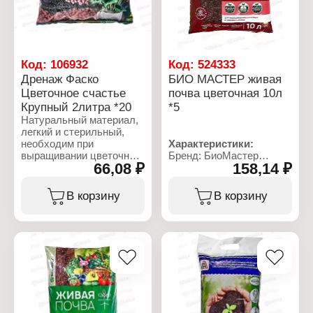
микроэлементы и
Название: "Цветочный"
питательные вещества,
Объем: 5 л
что обеспечивает
здоровый рост и
развитие растений.
Код:
106932
Код:
524333
Дренаж Фаско
БИО МАСТЕР живая
Характеристики:
Цветочное счастье
почва цветочная 10л
Бренд: БиоМастер
Серия: "Живая почва"
Крупный 2литра *20
*5
Тип товара: Грунт
Натуральный материал,
Назначение:
легкий и стерильный,
универсальный
необходим при
Характеристики:
Объем: 10 л
выращивании цветочно-
Бренд: БиоМастер
66,08 ₽
158,14 ₽
декоративных растений
Серия: "Живая почва"
в комнатных условиях
Тип товара: Грунт
для поддержания
Назначение: для цветов
В корзину
В корзину
комфортного водно-
Объем: 10 л
воздушного режима.
Применяется для всех
видов комнатных
растений (диффенбахий,
кротонов, монстер,
драцен, фатсий, юкк,
кордилин, бересклета,
марант, пальм, фикусов,
филодендронов,