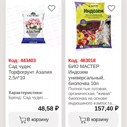
перлит, известняковая
микроэлементов,
мука, удобрени
гуминовые вещества,
Объем: 2,5 л
структурирующие и
влагоудерживающие
добавки для улучшения
водно-воздушного
баланса почвы.
Обеспечивает
насыщенную окраску
листьям растений.
Характеристики:
Производитель:
Код:
443403
Код:
463018
Агросинтез
Сад чудес
БИО МАСТЕР
Бренд: Удачный сезон
Торфогрунт Азалия
Индозем
Название: "Пальма"
2,5л*10
универсальный,
Тип товара: Грунт
Объем: 5 л
биопочва 10л
Полностью готовая,
Характеристики:
органическая, "живая"
Бренд: Сад чудес
биопочва на основе
Тип товара: Грунт
индюшиного компоста
Название: "Азалия"
48,58 ₽
157,40 ₽
для выращивания всех
Назначение: для азалий,
видов растений.
комнатных осок,
Применяется для
В корзину
В корзину
платицериумов, росянок,
выращивания растений в
вересковых