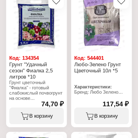
Код:
134354
Код:
544401
Грунт "Удачный
Любо-Зелено Грунт
сезон" Фиалка 2,5
Цветочный 10л *5
литров *10
Грунт цветочный
Характеристики:
"Фиалка" - готовый
Бренд: Любо Зелено
слабокислый почвогрунт
Тип товара: Грунт
на основе
Назначение: Цветочный
74,70 ₽
117,54 ₽
высокогумусного
Объем: 10 л
лугового чернозема.
Содержит
В корзину
В корзину
сбалансированный
состав природных
макро- и
микроэлементов,