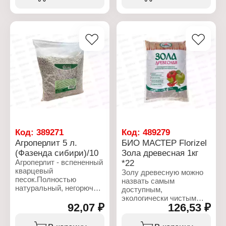
раз большее
средний
собственной массы.Не
Объем: 2 л
подвержен процессам
гниения и разложения,
обладает
неограниченным сроком
использования.
Нейтрален к действию
щелочей и слабых
кислот. Может
использоваться с
любыми видами
удобрений.
Характеристики:
Код:
389271
Код:
489279
Бренд: Фазенда Сибири
Агроперлит 5 л.
БИО МАСТЕР Florizel
Тип товара: Добавка для
(Фазенда сибири)/10
Зола древесная 1кг
почвогрунта
Вариация: Агроперлит
Агроперлит - вспененный
*22
Назначение: для
кварцевый
Золу древесную можно
улучшения структуры
песок.Полностью
назвать самым
почвы
натуральный, негорючий,
доступным,
Объем: 2 л
нетоксичный материал.
экологически чистым
Обладает высокой
92,07 ₽
126,53 ₽
природным удобрением.
пористостью (70%),
Садоводы и огородники
способен впитывать
широко применяют ее на