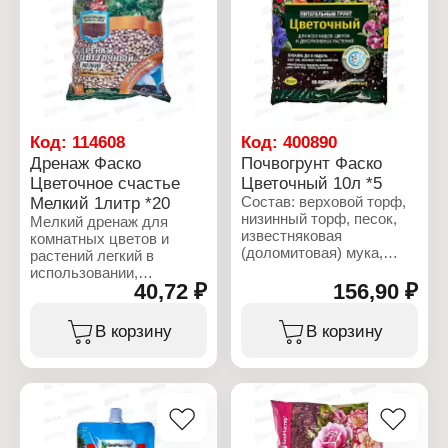
Бренд: БиоМастер
Серия: "Садовая земля"
Тип товара: Грунт
Назначение:
универсальный
Объем: 10 л
Код:
114608
Код:
400890
Дренаж Фаско
Почвогрунт Фаско
Цветочное счастье
Цветочный 10л *5
Мелкий 1литр *20
Состав: верховой торф,
низинный торф, песок,
Мелкий дренаж для
известняковая
комнатных цветов и
(доломитовая) мука,
растений легкий в
дренаж керамзитовый,
использовании,
комплексное
40,72 ₽
156,90 ₽
натуральный материал
минеральное удобрение
для выращивания
с микроэлементами.
различных
В корзину
В корзину
растительных культур в
Характеристики:
горшке внутри
Бренд: Фаско
помещений. Позволяет
Тип товара: Грунт
поддерживать
Назначение: Цветочный
оптимальный водно-
Объем: 10 л
воздушный режим.
Обогащен питательными