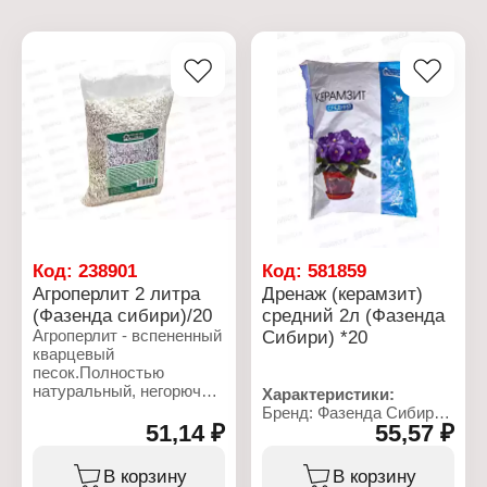
Код:
238901
Код:
581859
Агроперлит 2 литра
Дренаж (керамзит)
(Фазенда сибири)/20
средний 2л (Фазенда
Агроперлит - вспененный
Сибири) *20
кварцевый
песок.Полностью
натуральный, негорючий,
Характеристики:
нетоксичный материал.
Бренд: Фазенда Сибири
Обладает высокой
51,14 ₽
55,57 ₽
Тип товара: Дренаж
пористостью (70%),
Вид дренажа:
способен впитывать
керамзитовый
В корзину
В корзину
количество влаги, в 10
Размер фракции: