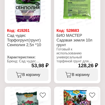
Характеристики:
Бренд: Сад чудес
Тип товара: Грунт
Название: "Бегония"
Назначение: для
бегоний, бальзаминов,
глоксиний, фуксий,
пилей, пеларгоний,
Код:
419261
Код:
528683
плющей, фит
Сад чудес
БИО МАСТЕР
Свойства: слабокислый
Торфогрунт(грунт)
Садовая земля 10л
Объем: 2,5 л
Сенполия 2,5л *10
грунт
Готовый к
использованию
Характеристики:
универсальный
Бренд: Сад чудес
торфяной грунт для
53,98 ₽
128,26 ₽
Тип товара: Грунт
выращивания овощей,
Название: "Сенполия"
цветов, зеленых и
Назначение: для
других культур, их
В корзину
В корзину
сенполий, алоказий,
рассады. Содержит
антуриумов, кампанул,
полный набор
аукуб, аспидистр,
питательных веществ.
Основа: торфяной
Гарантирует здоровую
Свойства: слабокислый
рассаду, повышает
Объем: 2,5 л
урожайность.
Характеристики: