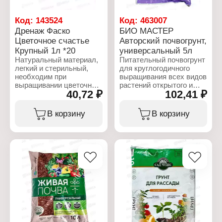
зимних садах.
Тип товара: Добавка для
почвогрунта
Код:
143524
Код:
463007
Характеристики:
Вариация: Агроперлит
Дренаж Фаско
БИО МАСТЕР
Бренд: БиоМастер
Наименование:
Цветочное счастье
Авторский почвогрунт,
Серия: "Авторский"
"Цветочное счастье"
Крупный 1л *20
универсальный 5л
Тип товара: Грунт
Назначение: для
Назначение: Цветочный
комнатных растений
Натуральный материал,
Питательный почвогрунт
Объем: 5 л
Объем: 1 л
легкий и стерильный,
для круглогодичного
необходим при
выращивания всех видов
выращивании цветочно-
растений открытого и
40,72 ₽
102,41 ₽
декоративных растений
закрытого грунта.
в комнатных условиях
Возможно
для поддержания
использование в
В корзину
В корзину
комфортного водно-
качестве основной
воздушного режима.
заправки парников и
Применяется для всех
теплиц перед высадкой
видов комнатных
рассады и для
растений (диффенбахий,
мульчирования почвы
кротонов, монстер,
под многолетними
драцен, фатсий, юкк,
растениями
кордилин, бересклета,
марант, пальм, фикусов,
Характеристики:
филодендронов,
Бренд: БиоМастер
сингониумов,
Серия: "Авторский"
панданусов, циперуса,
Тип товара: Грунт
хлорофитумов,
Назначение: