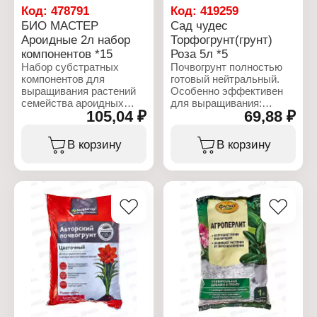
Объем: 10 л
Код:
478791
Код:
419259
БИО МАСТЕР
Сад чудес
Ароидные 2л набор
Торфогрунт(грунт)
компонентов *15
Роза 5л *5
Набор субстратных
Почвогрунт полностью
компонентов для
готовый нейтральный.
выращивания растений
Особенно эффективен
семейства ароидных
для выращивания:
105,04 ₽
69,88 ₽
(калла, спатифиллум,
декоративных растений
замиокулькас, антуриум,
с повышенными
диффенбахия, алоказия
требованиями к
В корзину
В корзину
и т. д.). Набор позволяет
элементам питания: роз,
составить субстрат,
хризантем, гвоздик,
учитывающий
фрезий, гербер,
особенности вида и
цинерарий. Продукт
условий выращивания
изготовлен на основе
растения.
торфов различной
степени разложения с
Характеристики:
добавлением
Бренд: БиоМастер
органических
Тип товара: Грунт
субстратов, природных
Вариация: набор
структурирующих
компонентов
компонентов, макро- и
Название: "Ароидные"
микроэлементов. Грунт
Назначение: для
средней плотности с