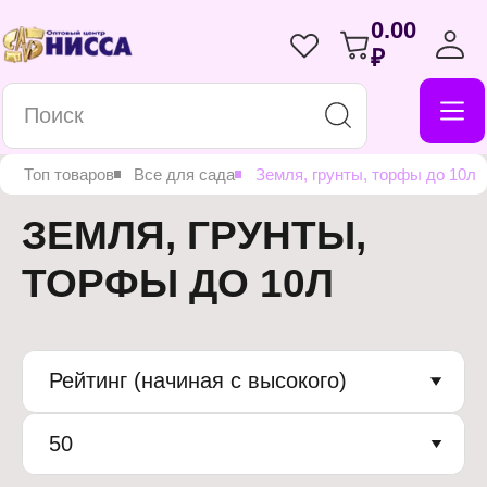
0.00
₽
я
Топ товаров
Все для сада
Земля, грунты, торфы до 10л
ЗЕМЛЯ, ГРУНТЫ,
ТОРФЫ ДО 10Л
Рейтинг (начиная с высокого)
50