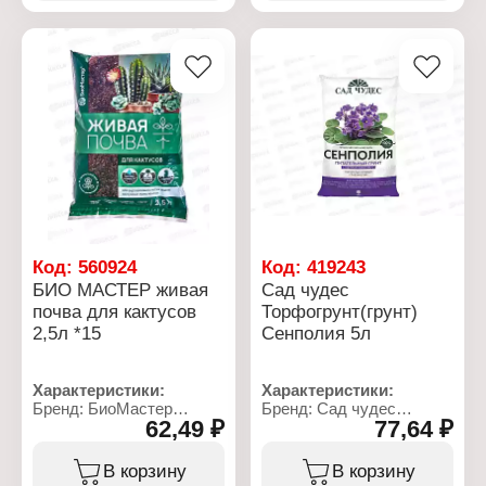
открытом и защищенном
Основа: торфяной
грунте. Обеспечивает
Свойства: среднекислый
приживаемость
Объем: 2,5 л
саженцев, активный рост
и развитие, улучшает
декоративные качества
растений. Отличается
натуральным составом,
подходит для
мульчирования почвы.
Характеристики:
Бренд: БиоМастер
Название: "Индозем"
Тип товара: Грунт
Код:
560924
Код:
419243
Назначение:
БИО МАСТЕР живая
Сад чудес
универсальный
почва для кактусов
Торфогрунт(грунт)
Объем: 10 л
2,5л *15
Сенполия 5л
Характеристики:
Характеристики:
Бренд: БиоМастер
Бренд: Сад чудес
62,49 ₽
77,64 ₽
Серия: "Живая почва"
Тип товара: Грунт
Тип товара: Грунт
Название: "Сенполия"
Назначение: для
Назначение: для
В корзину
В корзину
кактусов
сенполий, алоказий,