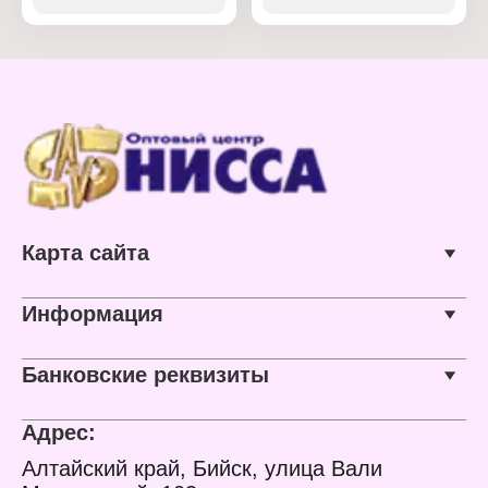
Состав: верховой и
антуриумов, кампанул,
низинный торф, речной
аукуб, аспидистр,
песок, перлит,
Основа: торфяной
известняковая мука,
Свойства: слабокислый
минерал
Объем: 5 л
Объем: 2,5 л
Карта сайта
Информация
Банковские реквизиты
Адрес:
Алтайский край, Бийск, улица Вали