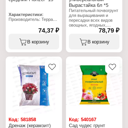
Серия: "Сибирский"
Вырастайка 6л *5
Тип товара: торф
Питательный почвогрунт
Вид торфа: верховой
Характеристики:
для выращивания и
Назначение: для посадки
Производитель: Терра
пересадки всех видов
Свойства: кислый
Мастер
овощных, ягодных,
Объем: 10 л
Бренд: Florizel
74,37 ₽
78,79 ₽
плодовых и цветочных
Тип товара: Дренаж
культур. Обеспечивает
Вид: керамзитовый
получение полноценной
В корзину
В корзину
Размер фракции:
рассады, стимулирует
средний
корнеобразование и
Объем: 2,5 л
развитие
растений.Содержит
сбалансированный
набор макро- и
микроэлементов,
гуминовые вещества,
структурирующие и
влагоудерживающие
добавки для улучшения
водного и воздушного
режимов почвы.
Характеристики:
Производитель: Терра
Код:
581858
Код:
540167
Мастер
Дренаж (керамзит)
Сад чудес грунт
Серия: "Вырастайка"