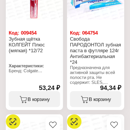
Аллантоин, Карбомер,
Сахарин натрия,
Метилпарабен,
Циннамал, Лимонен, CI
77891.
Характеристики:
Код:
009454
Код:
064754
Производитель: Свобода
Зубная щётка
Свобода
Бренд: Пародонтол
КОЛГЕЙТ Плюс
ПАРОДОНТОЛ зубная
Тип товара: Зубная паста
(мягкая) *12/72
паста в футляре 124г
Название: "Тройное
действие"
Антибактериальная
Назначение:
*24
комплексный уход за
Характеристики:
Предназначена для
полостью рта
Бренд: Colgate
активной защиты всей
Вес: 124 г
Тип товара: Зубная
полости рта. Не
Упаковка: туба в коробке
щетка
содержит: SLES,
Жесткость щетины:
53,24 ₽
94,34 ₽
хлоргексидин,
мягкая
пероксиды, агрессивные
Название: "Классика
отбеливающие и
В корзину
В корзину
здоровья"
абразивные компоненты.
Эффект: эффективно
Содержит фтористый
чистит межзубные
натрий. Массовая доля
промежутки
фторида 0,10%. Состав:
Материал:
Вода, Глицерин,
полипропилен, нейлон
Гидратированный
Упаковка: блистер