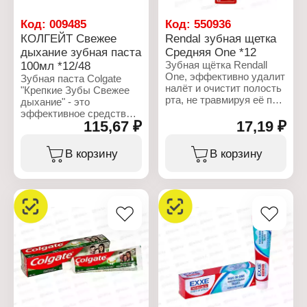
Код:
009485
Код:
550936
КОЛГЕЙТ Свежее
Rendal зубная щетка
дыхание зубная паста
Средняя One *12
100мл *12/48
Зубная щётка Rendall
One, эффективно удалит
Зубная паста Colgate
налёт и очистит полость
"Крепкие Зубы Свежее
рта, не травмируя её при
дыхание" - это
этом. Специальные
эффективное средство
щетинки подстраиваются
115,67 ₽
17,19 ₽
для комплексного ухода
под контуры зубов и
за полостью рта,
проникают даже в
разработанное
В корзину
В корзину
труднодоступные места.
специально для
Эргономичная ручка
укрепления зубной
обеспечивает
эмали и обеспечения
комфортное и
длительной свежести
безопасное
дыхания. Состав:
использование.
Карбонат кальция, Вода,
Сорбит,
Характеристики:
Гидратированный
Бренд: Rendal
диоксид кремния,
Тип товара: Зубная
лаурилсульфат натрия,
щетка
монофторфосфат
Жесткость щетины:
натрия, Ароматизатор,
средняя жесткость
Целлюлозная камедь,