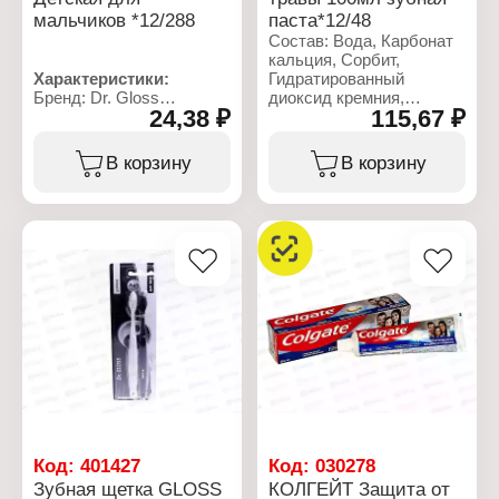
мальчиков *12/288
паста*12/48
Состав: Вода, Карбонат
кальция, Сорбит,
Характеристики:
Гидратированный
Бренд: Dr. Gloss
диоксид кремния,
24,38 ₽
115,67 ₽
Тип товара: Зубная
лаурилсульфат натрия,
щетка
Ароматизатор,
Жесткость щетины:
Целлюлозная камедь,
В корзину
В корзину
мягкая
монофторфосфат
Назначение: детская,
натрия, Сахарин натрия,
для мальчиков
Ксантановая камедь,
Рекомендуемый возраст:
Карбонат натрия,
0
Бензиловый спирт,
Материал:
Бикарбонат натрия,
полипропилен, нейлон
Фруктовый сок Ananas
Упаковка: блистер
Sativus, Сок цитрусовых
Aurantium Dulcis, Сок
цитрусовых лимонов,
Фруктовый сок Fragaria
Ananassa, Сок Mangifera
Indica, Экстракт листьев
камелии Китайской,
Масло цветков Гималая
благородного, Масло
Код:
401427
Код:
030278
Коммифоры мирровой,
Зубная щетка GLOSS
КОЛГЕЙТ Защита от
эвкалиптол, Масло