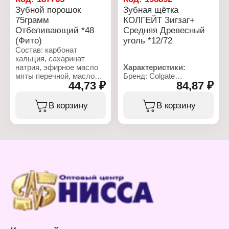
Характеристики:
Зубной порошок
Зубная щётка
Бренд: Colgate
75грамм
КОЛГЕЙТ Зигзаг+
Тип товара: Зубная паста
Название: "Прополис"
Отбеливающий *48
Средняя Древесный
Состав: с экстрактом
(Фито)
уголь *12/72
прополиса
Состав: карбонат
Вкус: свежая мята
кальция, сахаринат
Действие: от кариеса,
натрия, эфирное масло
Характеристики:
свежесть дыхания
мяты перечной, масло
Бренд: Colgate
Объем: 100 мл
44,73 ₽
84,87 ₽
лимона.
Тип товара: Зубная
Упаковка: туба в коробке
щетка
Характеристики:
Жесткость щетины:
В корзину
В корзину
Бренд: Fito Косметик
средняя жесткость
Тип товара: Зубной
Название: "Зигзаг"
порошок
Эффект: забота о
Название:
деснах
"Отбеливающий"
Особенность: наклонные
Вес: 75 г
щетинки
Упаковка: банка
Состав: щетинки с
древесным углем
Конструкция: с
подушечкой для чистки
языка
Материал:
полипропилен, нейлон,
резина