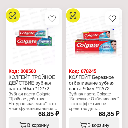
Код:
009500
Код:
078245
КОЛГЕЙТ ТРОЙНОЕ
КОЛГЕЙТ Бережное
ДЕЙСТВИЕ зубная
отбеливание зубная
паста 50мл *12/72
паста 50мл *12/72
Зубная паста Colgate
Зубная паста Colgate
"Тройное действие
"Бережное Отбеливание"
Натуральная мята"- это
- это эффективное
многофункциональное
средство для
68,85 ₽
68,85 ₽
средство для
ежедневного ухода за
комплексного ухода за
полостью рта, которое
полостью рта,
помогает восстановить
В корзину
В корзину
разработанное для
естественную белизну