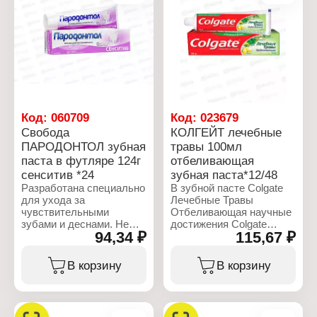
диоксид кремния,
лаурилсульфат натрия,
Целлюлозная камедь,
Ароматизатор,
тринатрийфосфат,
Экстракт листьев
подорожника большого,
Экстракт крапивы
двудомной, Карбомер,
Бензоат натрия,
Код:
060709
Код:
023679
Триклозан, фторид
Свобода
КОЛГЕЙТ лечебные
натрия, Сахарин натрия,
ПАРОДОНТОЛ зубная
травы 100мл
Лимонен, CI 77891.
паста в футляре 124г
отбеливающая
Характеристики:
сенситив *24
зубная паста*12/48
Производитель: Свобода
Разработана специально
В зубной пасте Colgate
Бренд: Пародонтол
для ухода за
Лечебные Травы
Тип товара: Зубная паста
чувствительными
Отбеливающая научные
Название: "Защита от
зубами и деснами. Не
достижения Colgate
бактерий"
94,34 ₽
115,67 ₽
содержит: SLES, фтор,
соединены с лучшими
Назначение: для
хлоргексидин,
лечебными травами для
активной защиты всей
пероксиды, агрессивные
здоровья ваших зубов и
В корзину
В корзину
полости рта
отбеливающие и
десен и белоснежной
Вес: 124 г
абразивные компоненты.
улыбки. Состав:
Упаковка: туба в коробке
Состав: Вода, Глицерин,
Карбонат кальция, Вода,
Гидратированный
Сорбит, лаурилсульфат