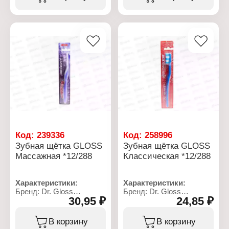
Тип товара: Зубной
Вкус: мятно-гранатовый
Конструкция: с
порошок
Действие: укрепление
подушечкой для чистки
Название: "Мятный"
эмали зубов и защита от
языка
Вес: 75 г
кариеса
Материал: пластик,
Упаковка: банка
Объем: 100 мл
нейлон, резина
Упаковка: туба в коробке
Упаковка: блистер
Код:
239336
Код:
258996
Зубная щётка GLOSS
Зубная щётка GLOSS
Массажная *12/288
Классическая *12/288
Характеристики:
Характеристики:
Бренд: Dr. Gloss
Бренд: Dr. Gloss
30,95 ₽
24,85 ₽
Тип товара: Зубная
Тип товара: Зубная
щетка
щетка
Жесткость щетины:
Жесткость щетины:
В корзину
В корзину
средняя жесткость
средняя жесткость