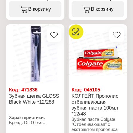
Действие: для тройной
Лаурилсульфат натрия;
Тип товара: Зубная
защиты полости рта
Ароматизатор; Лактат
щетка
В корзину
В корзину
Объем: 100 мл
кальция; Сахарин
Назначение: детская
Упаковка: туба в коробке
натрия; Pvp; Cl 77891;
Цвет: в ассортименте
Метилпарабен натрия;
Жесткость щетины:
Пропилпарабен натрия.
мягкая
Материал: полиамидная
Характеристики:
нить, пластик
Бренд: EXXE
Рекомендуемый возраст:
Тип товара: Зубная паста
2-6 лет
Название: "Кальций
комплекс"
Действие: укрепление
зубной эмали
Объем: 100 мл
Упаковка: туба
Код:
471836
Код:
045105
Зубная щетка GLOSS
КОЛГЕЙТ Прополис
Black White *12/288
отбеливающая
зубная паста 100мл
*12/48
Характеристики:
Зубная паста Colgate
Бренд: Dr. Gloss
"Отбеливающая" с
Тип товара: Зубная
экстрактом прополиса
щетка