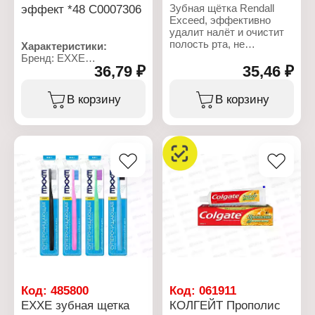
Материал:
2
эффект *48 С0007306
Зубная щётка Rendall
полипропилен, нейлон
Констистенция: гель
Exceed, эффективно
Упаковка: блистер
Объем: 50 мл
удалит налёт и очистит
Упаковка: туба в коробке
полость рта, не
Характеристики:
травмируя её при этом.
Бренд: EXXE
Специальные щетинки
36,79 ₽
35,46 ₽
Серия: Extra
подстраиваются под
Тип товара: Зубная
контуры зубов и
щетка
В корзину
В корзину
проникают даже в
Название: "Макс
труднодоступные места.
эффект"
Эргономичная ручка
Цвет: в ассортименте
обеспечивает
Жесткость щетины:
комфортное и
жесткая
безопасное
Материал: полиамидная
использование.
нить, пластик
Стоматологи
рекомендуют чистить
зубы как минимум два
раза в день.
Характеристики:
Бренд: Rendal
Тип товара: Зубная
щетка
Код:
485800
Код:
061911
Жесткость щетины:
EXXE зубная щетка
КОЛГЕЙТ Прополис
средняя жесткость