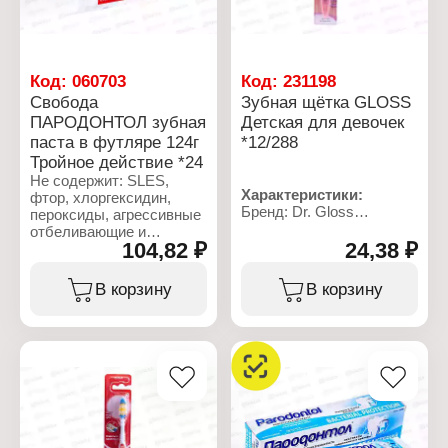
натрия, Ароматизатор,
Активные компоненты:
Целлюлозная камедь,
фтор
Алюмосиликат магния,
Объем: 100 мл
Карбонат натрия,
Бензиловый спирт,
Код:
060703
Код:
231198
Натрий, Сахарин,
Свобода
Зубная щётка GLOSS
бикарбонат натрия,
ПАРОДОНТОЛ зубная
Детская для девочек
Лимонен.
паста в футляре 124г
*12/288
Характеристики:
Тройное действие *24
Бренд: Colgate
Не содержит: SLES,
Тип товара: Зубная паста
Характеристики:
фтор, хлоргексидин,
Название:
Бренд: Dr. Gloss
пероксиды, агрессивные
"Максимальная защита
Тип товара: Зубная
отбеливающие и
от кариеса"
щетка
104,82 ₽
24,38 ₽
абразивные компоненты.
Состав: с фтором и
Жесткость щетины:
Состав: Вода, Глицерин,
кальцием
мягкая
Гидратированный
В корзину
В корзину
Вкус: двойная мята
Назначение: детская,
диоксид кремния,
Действие: от кариеса
для девочек
лаурилсульфат натрия,
Объем: 100 мл
Рекомендуемый возраст:
Тетранатриевый
Упаковка: туба в коробке
0
пирофосфат,
Материал:
Целлюлозная камедь,
полипропилен, нейлон
Ароматизатор,
Упаковка: блистер
Бикарбонат натрия,
тетракалийпирофосфат,
тринатрийфосфат,