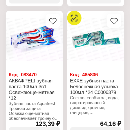
Название: "Массажная"
Название:
Эффект: массажный
"Классическая"
эффект
Эффект: чистка между
Особенность: резиновые
зубов
щетинки
Материал:
Материал:
полипропилен, нейлон
полипропилен, нейлон,
Упаковка: блистер
резина
Упаковка: блистер
Код:
083470
Код:
485806
АКВАФРЕШ зубная
EXXE зубная паста
паста 100мл 3в1
Белоснежная улыбка
Освежающе-мятная
100мл *24 С0006379
*12
Состав: сорбитол, вода,
гидратированный
Зубная паста Aquafresh
диоксид кремния,
Тройная защита
глицерин,
Освежающе-мятная
лауроилсаркозинат
обеспечивает тройную
натрия, целлюлозная
123,39 ₽
64,16 ₽
защиту полости рта для
камедь,
поддержания здоровья