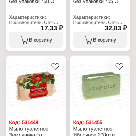
без упаковки *68 О
без упаковки *55 О
Характеристики:
Характеристики:
Производитель: Опт-
Производитель: Опт-
17,33 ₽
32,83 ₽
Трейд
Трейд
Тип товара: Туалетное
Тип товара: Туалетное
мыло
мыло
В корзину
В корзину
Аромат: "Земляничное"
Аромат: "Земляничное"
Упаковка: без упаковки
Упаковка: без упаковки
Вес: 100 г
Вес: 200 г
Код:
531448
Код:
531455
Мыло туалетное
Мыло туалетное
Земляника со
Яблочное 200гр в