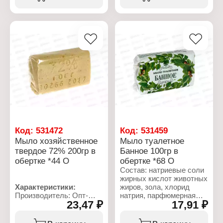
Характеристики:
жирных кислот: 72%
Производитель: Опт-
Упаковка: без упаковки
Трейд
Вес: 300 г
Тип товара: Туалетное
мыло
Аромат: "Яблочное"
Упаковка: в упаковке
Вес: 100 г
Код:
531472
Код:
531459
Мыло хозяйственное
Мыло туалетное
твердое 72% 200гр в
Банное 100гр в
обертке *44 О
обертке *68 О
Состав: натриевые соли
жирных кислот животных
Характеристики:
жиров, зола, хлорид
Производитель: Опт-
натрия, парфюмерная
23,47 ₽
17,91 ₽
Трейд
композиция, глицерин,
Тип товара:
гидрооксид натрия,
Хозяйственное мыло
диоксид титана