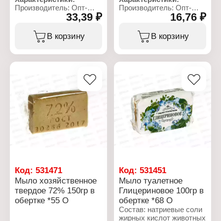
Производитель: Опт-
Производитель: Опт-
33,39 ₽
16,76 ₽
Трейд
Трейд
Тип товара:
Тип товара:
Хозяйственное мыло
Хозяйственное мыло
В корзину
В корзину
Процентное содержание
Процентное содержание
жирных кислот: 65%
жирных кислот: 72%
Упаковка: без упаковки
Упаковка: без упаковки
Вес: 300 г
Вес: 150 г
Код:
531471
Код:
531451
Мыло хозяйственное
Мыло туалетное
твердое 72% 150гр в
Глицериновое 100гр в
обертке *55 О
обертке *68 О
Состав: натриевые соли
жирных кислот животных