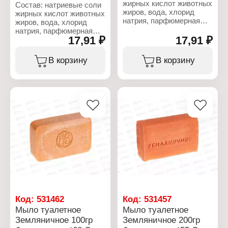
жирных кислот животных
Состав: натриевые соли
жиров, вода, хлорид
жирных кислот животных
натрия, парфюмерная
жиров, вода, хлорид
композиция, глицерин,
натрия, парфюмерная
гидроксид натрия,
17,91 ₽
17,91 ₽
композиция, глицерин,
триклозан.
гидроксид натрия.
В корзину
В корзину
Характеристики:
Характеристики:
Производитель: Опт-
Производитель: Опт-
Трейд
Трейд
Тип товара: Туалетное
Тип товара: Туалетное
мыло
мыло
Действие:
Вариация: Банное
антибактериальное
Аромат: Хвоя
Упаковка: в упаковке
Упаковка: в упаковке
Вес: 100 г
Вес: 100 г
Код:
531462
Код:
531457
Мыло туалетное
Мыло туалетное
Земляничное 100гр
Земляничное 200гр