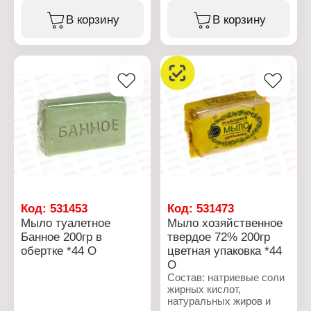
Тип товара:
гидрооксид натрия,
Хозяйственное мыло
диоксид титана.
В корзину
В корзину
Процентное содержание
жирных кислот: 72%
Характеристики:
Упаковка: в упаковке
Производитель: Опт-
Вес: 200 г
Трейд
Тип товара: Туалетное
мыло
Аромат: "Земляничное"
Упаковка: в упаковке
Вес: 100 г
Код:
531453
Код:
531473
Мыло туалетное
Мыло хозяйственное
Банное 200гр в
твердое 72% 200гр
обертке *44 О
цветная упаковка *44
О
Состав: натриевые соли
жирных кислот,
натуральных жиров и