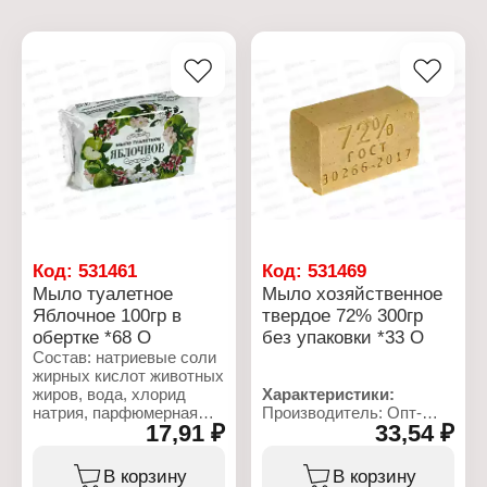
Код:
531461
Код:
531469
Мыло туалетное
Мыло хозяйственное
Яблочное 100гр в
твердое 72% 300гр
обертке *68 О
без упаковки *33 О
Состав: натриевые соли
жирных кислот животных
жиров, вода, хлорид
Характеристики:
натрия, парфюмерная
Производитель: Опт-
17,91 ₽
33,54 ₽
композиция, глицерин,
Трейд
гидрооксид натрия,
Тип товара:
диоксид титана.
Хозяйственное мыло
В корзину
В корзину
Процентное содержание