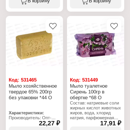
В корзину
В корзину
Процентное содержание
жирных кислот: 72%
Характеристики:
Упаковка: в упаковке
Производитель: Опт-
Вес: 200 г
Трейд
Тип товара: Туалетное
мыло
Вариация: Банное
Упаковка: в упаковке
Вес: 100 г
Код:
531465
Код:
531449
Мыло хозяйственное
Мыло туалетное
твердое 65% 200гр
Сирень 100гр в
без упаковки *44 О
обертке *68 О
Состав: натриевые соли
жирных кислот животных
Характеристики:
жиров, вода, хлорид
Производитель: Опт-
натрия, парфюмерная
22,27 ₽
17,91 ₽
Трейд
композиция, глицерин,
Тип товара:
гидроксид натрия.