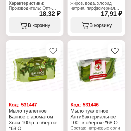
Характеристики:
жиров, вода, хлорид
Производитель: Опт-
натрия, парфюмерная
18,32 ₽
17,91 ₽
Трейд
композиция, глицерин,
Тип товара:
гидрооксид натрия,
Хозяйственное мыло
диоксид титана.
В корзину
В корзину
Процентное содержание
жирных кислот: 72%
Характеристики:
Упаковка: без упаковки
Производитель: Опт-
Вес: 150 г
Трейд
Тип товара: Туалетное
мыло
Название:
"Глицериновое"
Упаковка: в упаковке
Вес: 100 г
Код:
531447
Код:
531446
Мыло туалетное
Мыло туалетное
Банное с ароматом
Антибактериальное
Хвои 100гр в обертке
100г в обертке *68 О
*68 О
Состав: натриевые соли