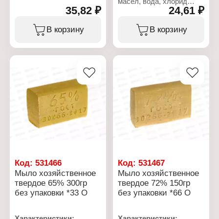
масел, вода, хлорид
35,82 ₽
24,61 ₽
натрия, лимонная
кислота, глицерин.
В корзину
В корзину
Характеристики:
Производитель: Опт-
Трейд
Тип товара:
Хозяйственное мыло
Процентное содержание
жирных кислот: 72%
Упаковка: в упаковке
Вес: 200 г
Код:
531466
Код:
531467
Мыло хозяйственное
Мыло хозяйственное
твердое 65% 300гр
твердое 72% 150гр
без упаковки *33 О
без упаковки *66 О
Характеристики:
Характеристики: