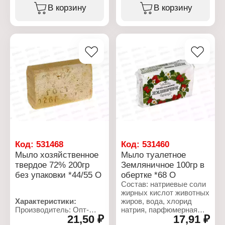
Хозяйственное мыло
В корзину
В корзину
Процентное содержание
Характеристики:
жирных кислот: 65%
Производитель: Опт-
Упаковка: без упаковки
Трейд
Вес: 200 г
Тип товара: Туалетное
мыло
Аромат: "Сирень"
Упаковка: в упаковке
Вес: 100 г
Код:
531468
Код:
531460
Мыло хозяйственное
Мыло туалетное
твердое 72% 200гр
Земляничное 100гр в
без упаковки *44/55 О
обертке *68 О
Состав: натриевые соли
жирных кислот животных
Характеристики:
жиров, вода, хлорид
Производитель: Опт-
натрия, парфюмерная
21,50 ₽
17,91 ₽
Трейд
композиция, глицерин,