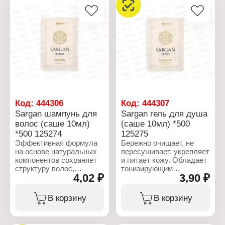
Код:
444306
Код:
444307
Sargan шампунь для
Sargan гель для душа
волос (саше 10мл)
(саше 10мл) *500
*500 125274
125275
Эффективная формула
Бережно очищает, не
на основе натуральных
пересушивает, укрепляет
компонентов сохраняет
и питает кожу. Обладает
структуру волос,
тонизирующим
4,02 ₽
3,90 ₽
придает волосам
эффектом.
мягкость и здоровый
блеск, подходит для
Характеристики:
В корзину
В корзину
ежедневного
Торговая марка: Grass
применения.
Артикул: 125275
Линейка: Sargan