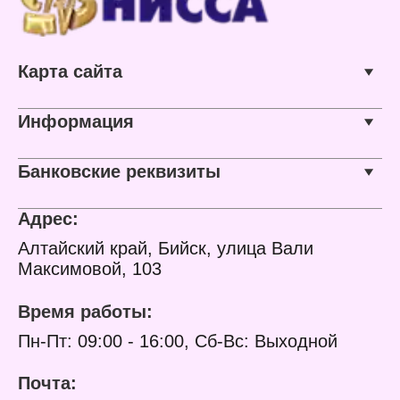
Упаковка: флоу-пак
приготовления и
Вес: 13 г
транспортировки бетона,
для внешней и
внутренней мойки
Карта сайта
оборудования и др.
кислотостойких
поверхностях, на
объектах и в сфере
Информация
строительства. Для
профессионального
применения.
Банковские реквизиты
Характеристики:
Торговая марка: Grass
Адрес:
Артикул: 125441
Линейка: Professional
Алтайский край, Бийск, улица Вали
Тип товара: Моющее
Максимовой, 103
средство
Название: "Cement
Remover"
Время работы:
Назначение: удаляет
остатки бетона,
Пн-Пт: 09:00 - 16:00, Сб-Вс: Выходной
ржавчины, водного камня
и известковых
отложений
Почта:
Особенность: усиленная