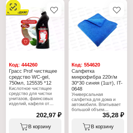
Характеристики:
Тип товара: Гель для
Торговая марка: Grass
душа
Артикул: 125274
Объем: 10 мл
Линейка: Sargan
Упаковка: саше
Тип товара: Шампунь
Назначение: для волос
Объем: 10 мл
Упаковка: саше
Код:
444260
Код:
554620
Грасс Prof чистящее
Салфетка
средство WC-gel,
микрофибра 220г/м
750мл, 125535 *12
30*30 синяя (1шт), IT-
Кислотное чистящее
0648
средство для чистки
Универсальная
унитазов, фаянсовых
салфетка для дома и
изделий, кафеля от
автомобиля. Впитывает
известкового налета,
большой объем
потеков ржавчины,
202,97 ₽
35,28 ₽
жидкости, масла и жир.
солевых отложений.
Вбирает в себя пыль,
Способствует
грязь, микро- организмы,
В корзину
В корзину
устранению неприятного
в т.ч. болезнетворные и