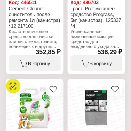
Назначение:
Код:
446511
Код:
486703
увлажняющее
Cement Cleaner
Грасс Prof моющее
Форма выпуска: крем -
очиститель после
средство Prograss,
мыло
ремонта 1л (канистра)
5кг (канистра), 125337
Название: "Professional"
Объем: 1 л
*12 217100
*4
Кислотное моющее
Универсальное
средство для очистки
низкопенное моющее
плитки, стекла, гранита,
средство для
полимерных и других
ежедневного ухода за
352,85 ₽
536,29 ₽
покрытий. Удаляет
любыми водостойкими
остатки цемента, бетона,
поверхностями.
ржавых пятен,
Подходит для
В корзину
В корзину
известкового камня,
синтетических и
строительных смесей и
виниловых покрытий,
других загрязнений
поверхностей из
оставшихся после
линолеума, дерева,
строительства или
паркета, ламината,
ремонта.
асфальта, бетона,
облицовочной плитки,
Характеристики:
стекла, гранита и
Торговая марка: Grass
мрамора. Используется
Артикул: 217100
в бытовых и подсобных
Линейка: Professional
помещениях, на
Тип товара: Моющее
объектах социальной и
средство
общественной сферы,
Название: "Cement
отелях, бизнес-центрах,