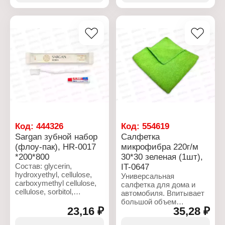
запаха, убивает
вызывающие аллергию.
микробы. Гелеобразная
Поверхность после
структура чистящего
протирки микрофиброй
средства обеспечивает
становится идеально
его экономичный расход.
чистой и сухой.
Обладает прочностью и
Характеристики:
износостойкостью.
Торговая марка: Grass
Артикул: 125535
Характеристики:
Линейка: Professional
Торговая марка: Grass
Тип товара: Чистящее
Артикул: IT-0648
средство
Тип товара: Салфетка
Название: "WC-gel"
для уборки
Назначение: удаляет
Назначение: для дома и
ржавчину и водный
автомобиля
Код:
444326
Код:
554619
камень
Плотность: 220 г/м2
Sargan зубной набор
Салфетка
Уровень рН: pH 2
Количество: 1 шт
(флоу-пак), HR-0017
микрофибра 220г/м
Объем: 750 мл
Размер: 30х30 см
*200*800
30*30 зеленая (1шт),
Материал: микрофибра
Состав: 20% полиамид,
Состав: glycerin,
IT-0647
80% полиэстер
hydroxyethyl, cellulose,
Универсальная
Цвет: синий
carboxymethyl cellulose,
салфетка для дома и
cellulose, sorbitol,
автомобиля. Впитывает
dicalcium phosphate, sls,
большой объем
menthol.
23,16 ₽
35,28 ₽
жидкости, масла и жир.
Вбирает в себя пыль,