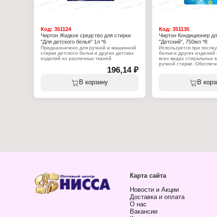
Код:
351124
Код:
351135
Чиртон Жидкое средство для стирки
Чиртон Кондиционер дл
"Для детского белья" 1л *6
"Детский", 750мл *8
Предназначено для ручной и машинной
Используется при после
стирки детского белья и других детских
белья и других изделий 
изделий из различных тканей.
всех видах стиральных 
ручной стирке. Обеспеч
196,14 ₽
Характеристики:
уход за волокнами ткан
Бренд: Chirton
всех видов натуральных
Тип товара: Средство для стирки
тканей, придаёт им мягк
В корзину
В корз
Назначение: детского белья
Форма выпуска: жидкое
Характеристики:
Объем: 1 л
Бренд: Chirton
Тип товара: Кондиционе
Назначение: для детско
Название: "Детский"
Форма выпуска: жидкост
Объем: 750 мл
Карта сайта
Новости и Акции
Доставка и оплата
О нас
Вакансии