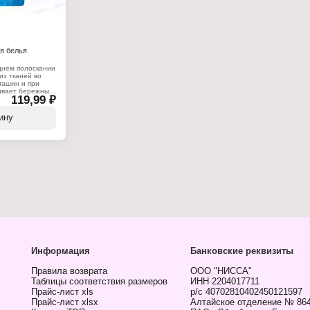
я белья
днем полоскании
из тканей во
машин и при
ивает бережный
119,99 ₽
ей. Подходит для
 и синтетических
ость и свежесть.
ину
р для белья
го белья
ь
Информация
Банковские реквизиты
Правила возврата
ООО "НИССА"
Таблицы соответствия размеров
ИНН 2204017711
Прайс-лист xls
р/с 40702810402450121597
Прайс-лист xlsx
Алтайское отделение № 86