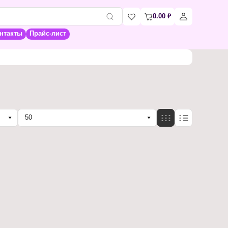
0.00
₽
нтакты
Прайс-лист
50