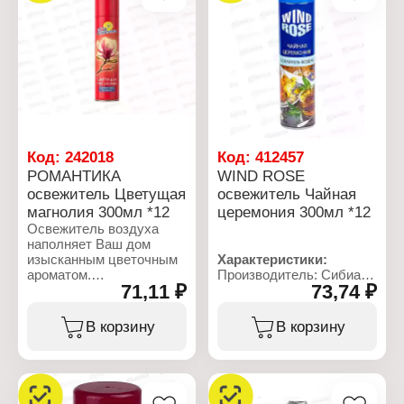
Название: "Дыхание
углеводородный
моря"
пропеллент 15-30%,
Форма выпуска:
отдушка 5%, НПАВ 5%,
аэрозоль
консерванты 5%
Состав: вода,
Объем: 300 мл
углеводородный
пропеллент >30%,
отдушка >5%, НПАВ
<5%, консерванты <5
Объем: 350 мл
Код:
242018
Код:
412457
РОМАНТИКА
WIND ROSE
освежитель Цветущая
освежитель Чайная
магнолия 300мл *12
церемония 300мл *12
Освежитель воздуха
наполняет Ваш дом
изысканным цветочным
Характеристики:
ароматом.
Производитель: Сибиар
71,11 ₽
73,74 ₽
Бренд: Wind rose
Характеристики:
Тип товара: Освежитель
Производитель: Сибиар
воздуха
В корзину
В корзину
Бренд: Романтика
Название: "Чайная
Тип товара: Освежитель
церемония"
воздуха
Форма выпуска:
Название: "Магнолия"
аэрозоль
Форма выпуска:
Состав: вода,