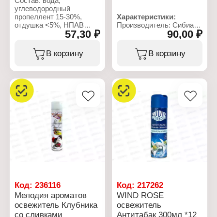
Состав: вода,
углеводородный
пропеллент 15-30%,
Характеристики:
отдушка <5%, НПАВ
Производитель: Сибиар
57,30 ₽
90,00 ₽
<5%, консерванты <5%,
Бренд: Do-Re-Mi
пропиленгликоль <5%,
Тип товара: Освежитель
гексилциннамаль,
воздуха
В корзину
В корзину
линалоол
Название: "Свежесть
альпийских лугов"
Характеристики:
Форма выпуска:
Производитель: Сибиар
аэрозоль
Бренд: Мелодия
Состав: вода,
ароматов
углеводородный
Тип товара: Освежитель
пропеллент 15-30%,
воздуха
отдушка <5%, НПАВ
Название: "Яблоко"
<5%, консерванты
Форма выпуска:
Объем: 350 мл
аэрозоль
Объем: 300 мл
Код:
236116
Код:
217262
Мелодия ароматов
WIND ROSE
освежитель Клубника
освежитель
со сливками
Антитабак 300мл *12