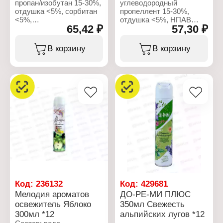
пропан/изобутан 15-30%,
углеводородный
отдушка <5%, сорбитан
пропеллент 15-30%,
<5%,
отдушка <5%, НПАВ
65,42 ₽
57,30 ₽
метилозотиазолинан
<5%, консерванты <5%,
хлорметилизатиазолинон
пропиленгликоль <5%,
<5%, триэтиленглюколь
гексилциннамаль,
В корзину
В корзину
<5%, нитрат натрия <5%.
линалоол
Характеристики:
Характеристики:
Производитель: Сибиар
Производитель: Сибиар
Бренд: Романтика
Бренд: Мелодия
Тип товара: Освежитель
ароматов
воздуха
Тип товара: Освежитель
Название: "Антитабак"
воздуха
Эффект: антитабачный,
Название: "После дождя"
нейтрализация запаха
Форма выпуска:
Форма выпуска:
аэрозоль
аэрозоль
Объем: 300 мл
Объем: 300 мл
Код:
236132
Код:
429681
Мелодия ароматов
ДО-РЕ-МИ ПЛЮС
освежитель Яблоко
350мл Свежесть
300мл *12
альпийских лугов *12