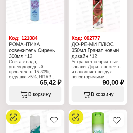
Название: "После дождя"
аэрозоль
Форма выпуска:
Объем: 300 мл
аэрозоль
Объем: 300 мл
Код:
121084
Код:
092777
РОМАНТИКА
ДО-РЕ-МИ ПЛЮС
освежитель Сирень
350мл Гранат новый
300мл *12
дизайн *12
Состав: вода,
Устраняет неприятные
углеводородный
запахи. Дарит свежесть
пропеллент 15-30%,
и наполняет воздух
отдушка >5%, НПАВ
неповторимыми
65,42 ₽
90,00 ₽
<5%, консерванты <5%,
нежными ароматами.
пропиленгликоль <5%,
Цветочная композиция с
гексилциннамаль,
нотами полевых ягод.
В корзину
В корзину
бутилфенил
метилпропиональ.
Характеристики:
Производитель: Сибиар
Характеристики:
Бренд: Do-Re-Mi
Производитель: Сибиар
Тип товара: Освежитель
Бренд: Романтика
воздуха
Тип товара: Освежитель
Название: "Гранат"
воздуха
Форма выпуска: