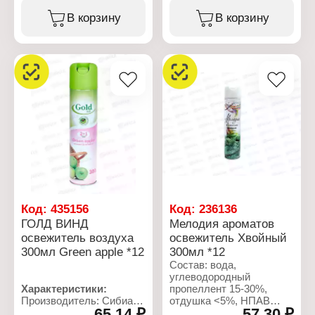
пропиленгликоль <5%,
пропиленгликоль <5%,
бутилфенил
гексилциннамаль,
В корзину
В корзину
метилпропиональ.
линалоол
Характеристики:
Характеристики:
Производитель: Сибиар
Производитель: Сибиар
Бренд: Романтика
Бренд: Мелодия
Тип товара: Освежитель
ароматов
воздуха
Тип товара: Освежитель
Название: "Летнее утро"
воздуха
Форма выпуска:
Название: "Крем-брюле"
аэрозоль
Форма выпуска:
Объем: 300 мл
аэрозоль
Объем: 300 мл
Код:
435156
Код:
236136
ГОЛД ВИНД
Мелодия ароматов
освежитель воздуха
освежитель Хвойный
300мл Green apple *12
300мл *12
Состав: вода,
углеводородный
Характеристики:
пропеллент 15-30%,
Производитель: Сибиар
отдушка <5%, НПАВ
65,14 ₽
57,30 ₽
Бренд: Gold wind
<5%, консерванты <5%,