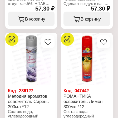
отдушка <5%, НПАВ
Сделает воздух в вашем
57,30 ₽
57,30 ₽
<5%, консерванты <5%,
доме, офисе и салоне
пропиленгликоль <5%,
автомобиля чистым и
гексилциннамаль,
свежим.
В корзину
В корзину
линалоол
Характеристики:
Характеристики:
Производитель: Сибиар
Производитель: Сибиар
Бренд: Мелодия
Бренд: Мелодия
ароматов
ароматов
Тип товара: Освежитель
Тип товара: Освежитель
воздуха
воздуха
Название: "Антитабак"
Название: "Зеленый чай"
Эффект: антитабачный,
Форма выпуска:
нейтрализация запаха
аэрозоль
Форма выпуска:
Объем: 300 мл
аэрозоль
Состав: углеводородный
пропеллент >30%, спирт
этиловый
денатурированный 30%,
Код:
236127
Код:
047442
пропил
Мелодия ароматов
РОМАНТИКА
Объем: 300 мл
освежитель Сирень
освежитель Лимон
300мл *12
300мл *12
Состав: вода,
Состав: вода,
углеводородный
углеводородный