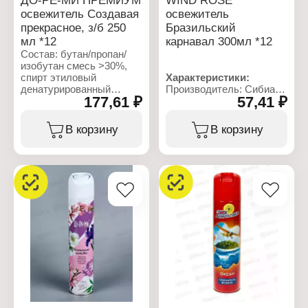
ДО-РЕ-МИ ПРЕМИУМ
WIND ROSE
освежитель Создавая
освежитель
прекрасное, з/б 250
Бразильский
мл *12
карнавал 300мл *12
Состав: бутан/пропан/
изобутан смесь >30%,
спирт этиловый
Характеристики:
денатурированный
Производитель: Сибиар
177,61 ₽
57,41 ₽
>30%, пропиленгликоль
Бренд: Wind rose
5-15%, отдушка <5%,
Тип товара: Освежитель
гексилциннамаль,
воздуха
В корзину
В корзину
линалоол, цитраль.
Название: "Бразильский
карнавал"
Характеристики:
Форма выпуска:
Производитель: Сибиар
аэрозоль
Бренд: Do-Re-Mi
Состав: вода,
Серия: Premium
углеводородный
Тип товара: Сменный
пропеллент 15-30%,
баллон для
отдушка <5%, НПАВ
автоматического
<5%, конс. <5%, п
освежителя
Объем: 300 мл
Название: "Создавая
прекрасное"
Аромат: мускатный орех,
ветивер
Особенность: сухое