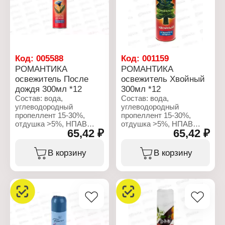
отдушка <5%, НПАВ
<5%, консерванты
Объем: 300 мл
Код:
005588
Код:
001159
РОМАНТИКА
РОМАНТИКА
освежитель После
освежитель Хвойный
дождя 300мл *12
300мл *12
Состав: вода,
Состав: вода,
углеводородный
углеводородный
пропеллент 15-30%,
пропеллент 15-30%,
отдушка >5%, НПАВ
отдушка >5%, НПАВ
65,42 ₽
65,42 ₽
<5%, консерванты <5%,
<5%, консерванты <5%,
пропиленгликоль <5%,
пропиленгликоль <5%,
линалоол,
лимонен.
В корзину
В корзину
бензилсалицат,
гексилциннамаль.
Характеристики:
Производитель: Сибиар
Характеристики:
Бренд: Романтика
Производитель: Сибиар
Тип товара: Освежитель
Бренд: Романтика
воздуха
Тип товара: Освежитель
Название: "Хвойный"
воздуха
Форма выпуска: