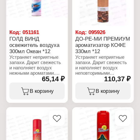
Объем: 300 мл
Название: "Антитабак"
Особенность: сухое
распыление
Эффект: антитабачный,
нейтрализация запаха
Форма выпуска:
Код:
051161
Код:
095926
аэрозоль
ГОЛД ВИНД
ДО-РЕ-МИ ПРЕМИУМ
Объем: 330 мл
освежитель воздуха
ароматизатор КОФЕ
300мл Океан *12
330мл *12
Устраняет неприятные
Устраняет неприятные
запахи. Дарит свежесть
запахи. Дарит свежесть
и наполняет воздух
и наполняет воздух
нежными ароматами.
неповторимыми
65,14 ₽
110,37 ₽
нежными ароматами.
Характеристики:
Производитель: Сибиар
Характеристики:
В корзину
В корзину
Бренд: Gold wind
Производитель: Сибиар
Тип товара: Освежитель
Бренд: Do-Re-Mi
воздуха
Серия: Premium
Название: "Ocean"
Тип товара: Освежитель
Форма выпуска:
воздуха
аэрозоль
Название: "Кофе"
Состав: вода,
Форма выпуска:
углеводородный
аэрозоль
пропеллент 15-30%,
Объем: 330 мл