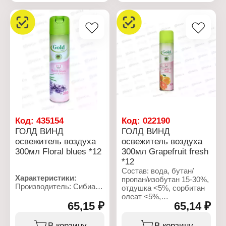
Тип товара: Освежитель
цитронеллол.
воздуха
Название: "Мята&Лайм"
Характеристики:
Форма выпуска:
Производитель: Сибиар
аэрозоль
Бренд: Do-Re-Mi
Объем: 350 мл
Серия: Premium
Тип товара: Сменный
баллон для
автоматического
освежителя
Название: "Французский
поцелуй"
Аромат: фрезия,
гардения
Код:
435154
Код:
022190
Особенность: сухое
ГОЛД ВИНД
ГОЛД ВИНД
распыление
освежитель воздуха
освежитель воздуха
Форма выпуска:
300мл Floral blues *12
300мл Grapefruit fresh
аэрозоль
Объем: 250 мл
*12
Состав: вода, бутан/
Характеристики:
пропан/изобутан 15-30%,
Производитель: Сибиар
отдушка <5%, сорбитан
Бренд: Gold wind
олеат <5%,
Тип товара: Освежитель
65,15 ₽
65,14 ₽
метилотиазолинон
воздуха
хломертилизотиазолион
Название: "Floral blues"
<5%, триэтиленгликоль
В корзину
В корзину