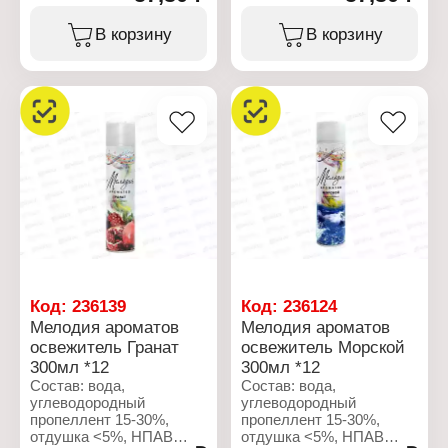
пропиленгликоль <5%,
пропиленгликоль <5%,
гексилциннамаль,
гексилциннамаль,
В корзину
В корзину
линалоол
линалоол
Характеристики:
Характеристики:
Производитель: Сибиар
Производитель: Сибиар
Бренд: Мелодия
Бренд: Мелодия
ароматов
ароматов
Тип товара: Освежитель
Тип товара: Освежитель
воздуха
воздуха
Название: "Лимон"
Название: "Арктик"
Форма выпуска:
Форма выпуска:
аэрозоль
аэрозоль
Объем: 300 мл
Объем: 300 мл
Код:
236139
Код:
236124
Мелодия ароматов
Мелодия ароматов
освежитель Гранат
освежитель Морской
300мл *12
300мл *12
Состав: вода,
Состав: вода,
углеводородный
углеводородный
пропеллент 15-30%,
пропеллент 15-30%,
отдушка <5%, НПАВ
отдушка <5%, НПАВ