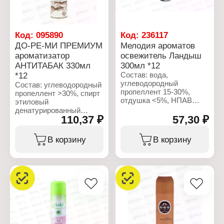
Код:
095890
Код:
236117
ДО-РЕ-МИ ПРЕМИУМ
Мелодия ароматов
ароматизатор
освежитель Ландыш
АНТИТАБАК 330мл
300мл *12
*12
Состав: вода,
углеводородный
Состав: углеводородный
пропеллент 15-30%,
пропеллент >30%, спирт
отдушка <5%, НПАВ
этиловый
<5%, консерванты <5%,
денатурированный
пропиленгликоль <5%,
110,37 ₽
57,30 ₽
>30%, пропиленгликоль
гексилциннамаль,
5-15%, отдушка >5%,
линалоол
лимонен, линалоол,
В корзину
В корзину
гексилциннамаль,
Характеристики:
цитронеллол.
Производитель: Сибиар
Бренд: Мелодия
Характеристики:
ароматов
Производитель: Сибиар
Тип товара: Освежитель
Бренд: Do-Re-Mi
воздуха
Серия: Premium
Название: "Ландыш"
Тип товара: Освежитель
Форма выпуска:
воздуха
аэрозоль
Вариация: Ароматизатор