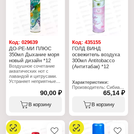
Название: "Сирень"
аэрозоль
Форма выпуска:
Состав: вода,
аэрозоль
углеводородный
Объем: 300 мл
пропеллент >30%,
отдушка >5%, НПАВ
<5%, консерванты <5
Объем: 350 мл
Код:
029639
Код:
435155
ДО-РЕ-МИ ПЛЮС
ГОЛД ВИНД
350мл Дыхание моря
освежитель воздуха
новый дизайн *12
300мл Antitobacco
Воздушное сочетание
(Антитабак) *12
акватических нот с
лавандой и цитрусами.
Устраняет неприятные
Характеристики:
запахи. Дарит свежесть
Производитель: Сибиар
и наполняет воздух
90,00 ₽
65,14 ₽
Бренд: Gold wind
неповторимыми
Тип товара: Освежитель
нежными ароматами.
воздуха
В корзину
В корзину
Название: "Antitobacco"
Характеристики:
Эффект: антитабачный,
Производитель: Сибиар
нейтрализация запаха
Бренд: Do-Re-Mi
Форма выпуска:
Тип товара: Освежитель
аэрозоль
воздуха
Состав: вода,