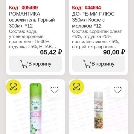
мотивы"
Форма выпуска:
Код:
005499
Код:
044694
аэрозоль
РОМАНТИКА
ДО-РЕ-МИ ПЛЮС
Состав: вода,
освежитель Горный
350мл Кофе с
углеводородный
300мл *12
молоком *12
пропеллент >30%,
отдушка >5%, НПАВ
Состав: вода,
Состав: сорбитан олеат
<5%, консерванты <5
углеводородный
<5%, отдушка <5%,
Объем: 350 мл
пропеллент 15-30%,
пропиленгликоль <5%,
отдушка >5%, НПАВ
натрий тетрапронил
65,42 ₽
90,00 ₽
<5%, консерванты <5%,
сукцинат <5%, вода,
пропиленгликоль <5%,
бутан/пропан/изобутан
бензилсалицат,
>30%
В корзину
В корзину
гексилциннамаль,
бутилфенил
Характеристики:
метилпропиональ,
Производитель: Сибиар
герониол, цитронеллол.
Бренд: Do-Re-Mi
Тип товара: Освежитель
Характеристики:
воздуха
Производитель: Сибиар
Название: "Кофе с
Бренд: Романтика
молоком"
Тип товара: Освежитель
Форма выпуска:
воздуха
аэрозоль
Название: "Горный"
Объем: 350 мл
Форма выпуска:
аэрозоль
Объем: 300 мл