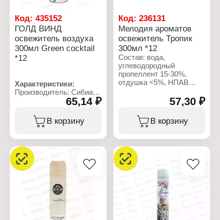
Код:
435152
Код:
236131
ГОЛД ВИНД
Мелодия ароматов
освежитель воздуха
освежитель Тропик
300мл Green cocktail
300мл *12
*12
Состав: вода,
углеводородный
пропеллент 15-30%,
отдушка <5%, НПАВ
Характеристики:
<5%, консерванты <5%,
Производитель: Сибиар
пропиленгликоль <5%.
65,14 ₽
57,30 ₽
Бренд: Gold wind
Тип товара: Освежитель
Характеристики:
воздуха
В корзину
В корзину
Производитель: Сибиар
Название: "Green
Бренд: Мелодия
cocktail"
ароматов
Форма выпуска:
Тип товара: Освежитель
аэрозоль
воздуха
Состав: вода,
Название: "Тропик"
углеводородный
Форма выпуска:
пропеллент 15-30%,
аэрозоль
отдушка <5%, НПАВ
Объем: 300 мл
<5%, консерванты
Объем: 300 мл