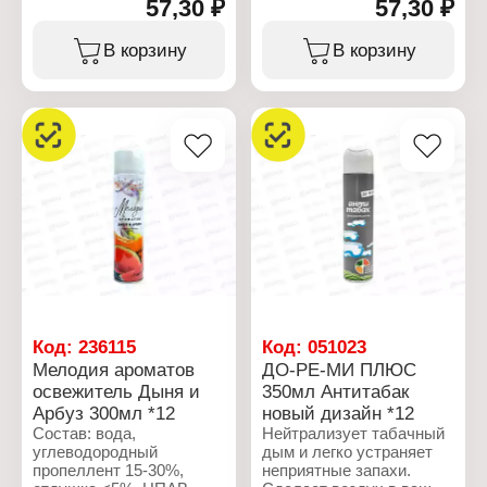
57,30 ₽
57,30 ₽
<5%, консерванты <5%,
<5%, консерванты <5%,
пропиленгликоль <5%,
пропиленгликоль <5%,
гексилциннамаль,
гексилциннамаль,
В корзину
В корзину
линалоол
линалоол
Характеристики:
Характеристики:
Производитель: Сибиар
Производитель: Сибиар
Бренд: Мелодия
Бренд: Мелодия
ароматов
ароматов
Тип товара: Освежитель
Тип товара: Освежитель
воздуха
воздуха
Название: "Гранат"
Название: "Морской"
Форма выпуска:
Форма выпуска:
аэрозоль
аэрозоль
Объем: 300 мл
Объем: 300 мл
Код:
236115
Код:
051023
Мелодия ароматов
ДО-РЕ-МИ ПЛЮС
освежитель Дыня и
350мл Антитабак
Арбуз 300мл *12
новый дизайн *12
Состав: вода,
Нейтрализует табачный
углеводородный
дым и легко устраняет
пропеллент 15-30%,
неприятные запахи.