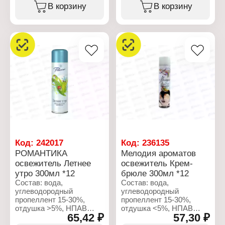
Характеристики:
>30%
В корзину
В корзину
Производитель: Сибиар
Бренд: Lis
Характеристики:
Серия: Club
Производитель: Сибиар
Тип товара: Освежитель
Бренд: Do-Re-Mi
воздуха
Тип товара: Освежитель
Название: "Мохито"
воздуха
Форма выпуска:
Название: "Лимон"
аэрозоль
Форма выпуска:
Объем: 300 мл
аэрозоль
Объем: 350 мл
Код:
242017
Код:
236135
РОМАНТИКА
Мелодия ароматов
освежитель Летнее
освежитель Крем-
утро 300мл *12
брюле 300мл *12
Состав: вода,
Состав: вода,
углеводородный
углеводородный
пропеллент 15-30%,
пропеллент 15-30%,
отдушка >5%, НПАВ
отдушка <5%, НПАВ
65,42 ₽
57,30 ₽
<5%, консерванты <5%,
<5%, консерванты <5%,