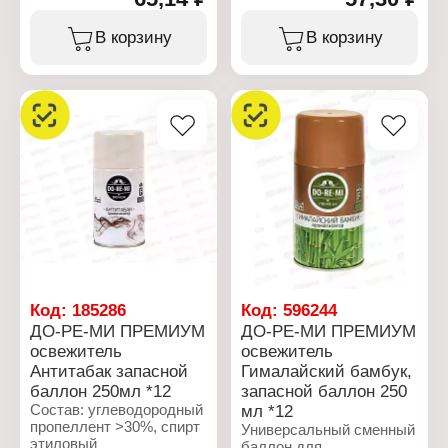
Тип товара: Освежитель
пропиленгликоль <5%,
воздуха
гексилциннамаль,
В корзину
В корзину
Название: "Green apple"
линалоол
Форма выпуска:
аэрозоль
Характеристики:
Состав: вода,
Производитель: Сибиар
углеводородный
Бренд: Мелодия
пропеллент 15-30%,
ароматов
отдушка <5%, НПАВ
Тип товара: Освежитель
<5%, консерванты
воздуха
Объем: 300 мл
Название: "Хвойный"
Форма выпуска:
аэрозоль
Объем: 300 мл
Код:
185286
Код:
596244
ДО-РЕ-МИ ПРЕМИУМ
ДО-РЕ-МИ ПРЕМИУМ
освежитель
освежитель
Антитабак запасной
Гималайский бамбук,
баллон 250мл *12
запасной баллон 250
Состав: углеводородный
мл *12
пропеллент >30%, спирт
Универсальный сменный
этиловый
баллон для