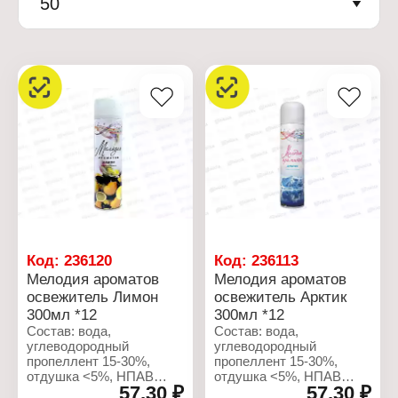
50
Код:
236120
Код:
236113
Мелодия ароматов
Мелодия ароматов
освежитель Лимон
освежитель Арктик
300мл *12
300мл *12
Состав: вода,
Состав: вода,
углеводородный
углеводородный
пропеллент 15-30%,
пропеллент 15-30%,
отдушка <5%, НПАВ
отдушка <5%, НПАВ
57,30 ₽
57,30 ₽
<5%, консерванты <5%,
<5%, консерванты <5%,