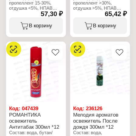
пропеллент 15-30%,
пропеллент >30%,
отдушка <5%, НПАВ
отдушка >5%, НПАВ
57,30 ₽
65,42 ₽
<5%, консерванты <5%,
<5%, консерванты <5%,
пропиленгликоль <5%,
пропиленгликоль <5%,
гексилциннамаль,
лимонен,цитраль,
В корзину
В корзину
линалоол
гексилциннамаль,
гераниол.
Характеристики:
Производитель: Сибиар
Характеристики:
Бренд: Мелодия
Производитель: Сибиар
ароматов
Бренд: Романтика
Тип товара: Освежитель
Тип товара: Освежитель
воздуха
воздуха
Название: "Сирень"
Название: "Лимон"
Форма выпуска:
Форма выпуска:
аэрозоль
аэрозоль
Объем: 300 мл
Объем: 300 мл
Код:
047439
Код:
236126
РОМАНТИКА
Мелодия ароматов
освежитель
освежитель После
Антитабак 300мл *12
дождя 300мл *12
Состав: вода, бутан/
Состав: вода,