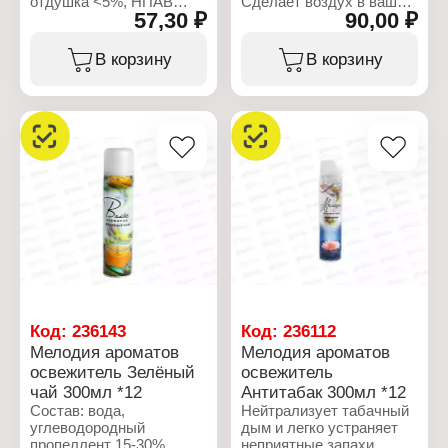
отдушка <5%, НПАВ
Сделает воздух в вашем
57,30 ₽
90,00 ₽
<5%, консерванты <5%,
доме, офисе и салоне
пропиленгликоль <5%,
автомобиля чистым и
гексилциннамаль,
свежим.
В корзину
В корзину
линалоол
Характеристики:
Характеристики:
Производитель: Сибиар
Производитель: Сибиар
Бренд: Do-Re-Mi
Бренд: Мелодия
Тип товара: Освежитель
ароматов
воздуха
Тип товара: Освежитель
Название: "Антитабак"
воздуха
Эффект: антитабачный,
Название: "Дыня и
нейтрализация запаха
арбуз"
Форма выпуска:
Форма выпуска:
аэрозоль
аэрозоль
Состав: вода,
Объем: 300 мл
углеводородный
пропеллент >30%,
отдушка >5%, НПАВ
<5%, консерванты <5
Код:
236143
Код:
236112
Объем: 350 мл
Мелодия ароматов
Мелодия ароматов
освежитель Зелёный
освежитель
чай 300мл *12
Антитабак 300мл *12
Состав: вода,
Нейтрализует табачный
углеводородный
дым и легко устраняет
пропеллент 15-30%,
неприятные запахи.