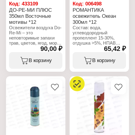
распыление
Код:
433109
Код:
006498
Эффект: антитабак,
ДО-РЕ-МИ ПЛЮС
РОМАНТИКА
нейтрализация запаха
350мл Восточные
освежитель Океан
Форма выпуска:
мотивы *12
300мл *12
аэрозоль
Объем: 250 мл
Освежители воздуха Do-
Состав: вода,
Re-Mi – это
углеводородный
неповторимые запахи
пропеллент 15-30%,
трав, цветов, ягод, моря
отдушка >5%, НПАВ
90,00 ₽
65,42 ₽
и фруктов, надолго
<5%, консерванты <5%,
сохраняющие атмосферу
пропиленгликоль <5%,
свежести, чистоты и
линалоол.
В корзину
В корзину
комфорта. Специально
подобранный состав
Характеристики:
компонентов позволяет
Производитель: Сибиар
легко устранить
Бренд: Романтика
неприятные запахи,
Тип товара: Освежитель
сохраняя естественную
воздуха
свежесть.
Название: "Океан"
Форма выпуска:
Характеристики:
аэрозоль
Производитель: Сибиар
Объем: 300 мл
Бренд: Do-Re-Mi
Тип товара: Освежитель
воздуха
Название: "Восточные