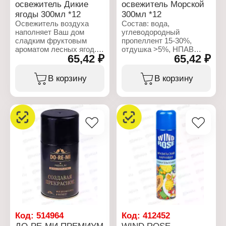
освежитель Дикие
освежитель Морской
ягоды 300мл *12
300мл *12
Освежитель воздуха
Состав: вода,
наполняет Ваш дом
углеводородный
сладким фруктовым
пропеллент 15-30%,
ароматом лесных ягод.
отдушка >5%, НПАВ
65,42 ₽
65,42 ₽
<5%, консерванты <5%,
Характеристики:
пропиленгликоль <5%,
Производитель: Сибиар
гексилциннамаль,
В корзину
В корзину
Бренд: Романтика
бутилфенил
Тип товара: Освежитель
метилпропиональ,
воздуха
линалоол, гераниол,
Название: "Дикие ягоды"
альфа-изометилионон,
Форма выпуска:
цитронеллол.
аэрозоль
Состав: вода,
Характеристики:
углеводородный
Производитель: Сибиар
пропеллент >15-30%,
Бренд: Романтика
отдушка >5%, НПАВ
Тип товара: Освежитель
<5%, консерванты
воздуха
Объем: 300 мл
Название: "Морской"
Форма выпуска:
аэрозоль
Объем: 300 мл
Код:
514964
Код:
412452