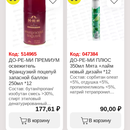
аэрозоль
углеводородный
Объем: 300 мл
пропеллент 15-30%,
отдушка <5%, НПАВ
<5%, конс. <5%, п
Объем: 300 мл
Код:
514965
Код:
047384
ДО-РЕ-МИ ПРЕМИУМ
ДО-РЕ-МИ ПЛЮС
освежитель
350мл Мята +лайм
Французкий поцелуй
новый дизайн *12
запасной баллон
Состав: сорбитан олеат
<5%, отдушка <5%,
250мл *12
пропиленгликоль <5%,
Состав: бутан/пропан/
натрий тетрапронил
изобутан смесь >30%,
сукцинат <5%, вода,
спирт этиловый
бутан/пропан/изобутан
денатурированный
>30%
177,61 ₽
90,00 ₽
>30%, пропиленгликоль
5-15%, отдушка <5%,
Характеристики:
бензилсалицилат,
В корзину
В корзину
Производитель: Сибиар
гидроксицитронеллаль,
Бренд: Do-Re-Mi
альфа-изометилионон,