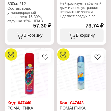
300мл*12
Нейтрализует табачный
дым и легко устраняет
Состав: вода,
неприятные запахи.
углеводородный
Сделает воздух в вашем
пропеллент 15-30%,
доме, офисе и салоне
отдушка <5%, НПАВ
автомобиля чистым и
57,30 ₽
73,74 ₽
<5%, консерванты <5%,
свежим.
пропиленгликоль <5%,
гексилциннамаль,
В корзину
В корзину
Характеристики:
линалоол
Производитель: Сибиар
Бренд: Wind rose
Характеристики:
Тип товара: Освежитель
Производитель: Сибиар
воздуха
Бренд: Мелодия
Название: "Утренняя
ароматов
свежесть"
Тип товара: Освежитель
Эффект: Антитабак
воздуха
Форма выпуска:
Название: "Клубника со
аэрозоль
сливками"
Состав: вода,
Форма выпуска:
углеводородный
аэрозоль
пропеллент 15-30%,
Объем: 300 мл
отдушка <5%, НПАВ
<5%, конс. <5%, п
Объем: 300 мл
Код:
047440
Код:
047443
РОМАНТИКА
РОМАНТИКА