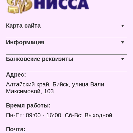
добавка, краситель.
Характеристики:
Бренд: Diona Magic
Тип товара: Моющее
Карта сайта
средство
Вид: Средство для
мытья стекол и зеркал
Особенность: сменный
Информация
блок
Ароматическая добавка:
с отдушкой
Банковские реквизиты
Объем: 500 мл
Габариты: 10,2х5х21,3 см
Адрес:
Алтайский край, Бийск, улица Вали
Максимовой, 103
Время работы:
Пн-Пт: 09:00 - 16:00, Сб-Вс: Выходной
Почта: