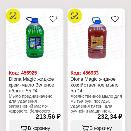
Код:
456925
Код:
456933
Diona Magic жидкое
Diona Magic жидкое
крем-мыло Зеленое
хозяйственное мыло
яблоко 5л *4
5л *4
Мыло предназначено
Хозяйственное мыло для
для удаления
мытья рук, посуды,
загрязнений масло-
удаления пятен, для
жирового, белкового
ручной и машинной
213,56 ₽
232,34 ₽
характера и устранения
стирки белья и влажной
резких запахов.
уборки помещений, на
Обладает хорошим
предприятиях
В корзину
В корзину
очищающим эффектом,
промышленности, в том