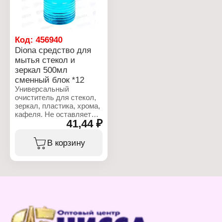
Характеристики:
Бренд: Diona Magic
Тип товара: Чистящее
средство
Код:
456940
Форма выпуска: гель
Diona средство для
Назначение: для чистки
мытья стекол и
сантехники
Объем: 750 мл
зеркал 500мл
Габариты: 8,3х6х26 см
сменный блок *12
Универсальный
очиститель для стекол,
зеркал, пластика, хрома,
кафеля. Не оставляет
41,44 ₽
подтеков и разводов.
Применим в
организациях и в быту
В корзину
для чистки мебели,
обновления мониторов,
стекол, зеркал, торгового
оборудования. Состав: ?
30% вода, ?5%
изопропанол,
неионогенные ПАВ,
акриловый сополимер,
ароматизирующая