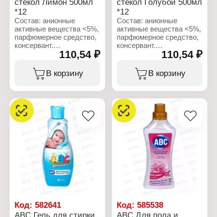
стекол Лимон 500мл
стекол Голубой 500мл
*12
*12
Состав: анионные
Состав: анионные
активные вещества <5%,
активные вещества <5%,
парфюмерное средство,
парфюмерное средство,
консервант.
консервант.
110,54 ₽
110,54 ₽
Характеристики:
Характеристики:
Бренд: ABC
Бренд: ABC
В корзину
В корзину
Тип товара: Моющее
Тип товара: Моющее
средство
средство
Вид: Средство для
Вид: Средство для
мытья стекол и зеркал
мытья стекол и зеркал
Аромат: "Лимон"
Аромат: "Свежесть"
Объем: 500 мл
Объем: 500 мл
Код:
582641
Код:
585538
ABC Гель для стирки
ABC Для пола и