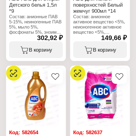
Детского белья 1,5л
поверхностей Белый
*9
жемчуг 900мл *14
Состав: анионные ПАВ
Состав: анионное
5-15%, неиногенные ПАВ
активное вещество <5%,
5%, мыло 5%,
неионогенное активное
фосфонаты 5%, энзимы
вещество <5%,
302,92 ₽
149,66 ₽
5%, ароматизатор,
консерванты, отдушка,
консерванты
бутилфенилметилпропиональ
(метилхлороизотиазолинон,
линалоол,
В корзину
В корзину
метилизотиазолинон,
гексилциннамаль,
бензизотиазолинон).
бензилсалициат,
изопропиловый спирт
Характеристики:
<5%.
Бренд: ABC
Тип товара: Средство
Характеристики:
для стирки
Бренд: ABC
Назначение: для
Тип товара: Моющее
детского белья
средство
Форма выпуска: гель
Вид: Средство для
Объем: 1,5 л
мытья полов
Вариация: и
поверхностей
Название: "White Pearl"
Объем: 900 мл
Код:
582654
Код:
582637