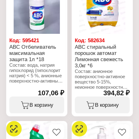
Название: "POWER"
для стирки
Объем: 750 мл
Название: "Mountain
Freshness"
Назначение: глубокая
очистка
Тип стирки: автомат
Форма выпуска: порошок
Вес: 3 кг
Код:
595421
Код:
582634
ABC Отбеливатель
ABC стиральный
максимальная
порошок автомат
защита 1л *18
Лимонная свежесть
Состав: вода, натрия
3,0кг *6
гипохлорид (гипохлорит
Состав: анионное
натрия) < 5 %, анионные
поверхностно-активное
поверхностно-активные
вещество 5-15%,
вещества, неионогенные
неионное поверхностно-
ПАВ, мыло,
107,06 ₽
394,82 ₽
активное вещество,
поликарбоксилат < 5 %,
поликарбоксилат,
оптические
фосфонат, кислородный
В корзину
В корзину
отбеливатели, энзимы,
отбеливатель, мыло,
парфюмерная
оптический
композиция (отдушка),
отбеливатель, фермент,
лимонная кислота
отдушка.
Характеристики:
Характеристики:
Бренд: ABC