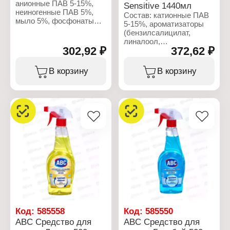
анионные ПАВ 5-15%,
для белья
Sensitive 1440мл
неиногенные ПАВ 5%,
Название: "Natural Herbal
Состав: катионные ПАВ
мыло 5%, фосфонаты
harmony"
5-15%, ароматизаторы
5%, парфюмерная
Объем: 1 л
(бензилсалицилат,
композиция 5%,
линалоол,
консервант 5%.
302,92 ₽
372,62 ₽
гексилциннамаль,
кумарин, цитронеллол)
Характеристики:
5%, консерванты
В корзину
В корзину
Бренд: ABC
(метилхлороизотиазолинон,
Тип товара: Средство
метилизотиазолинон)
для стирки
5%.
Тип ткани: для
деликатных тканей и
Характеристики:
шерсти
Бренд: ABC
Действие: уход при
Тип товара: Кондиционер
каждой стирке
для белья
Форма выпуска: гель
Вариация: концентрат
Объем: 1,5 л
Название: "Sensitive"
Объем: 1440 мл
Код:
585558
Код:
585550
ABC Средство для
ABC Средство для