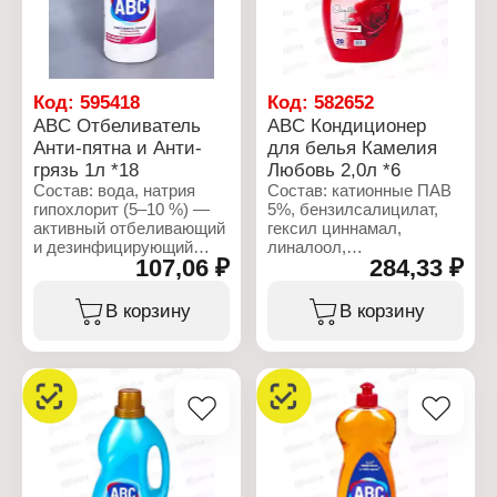
Вид: Средство для
мытья полов
мытья полов
Вариация: и
Вариация: и
поверхностей
поверхностей
Название: "Pink Bouquet"
Название: "Magic
Объем: 900 мл
Код:
595418
Код:
582652
Garden"
ABC Отбеливатель
ABC Кондиционер
Объем: 900 мл
Анти-пятна и Анти-
для белья Камелия
грязь 1л *18
Любовь 2,0л *6
Состав: вода, натрия
Состав: катионные ПАВ
гипохлорит (5–10 %) —
5%, бензилсалицилат,
активный отбеливающий
гексил циннамал,
и дезинфицирующий
линалоол,
107,06 ₽
284,33 ₽
компонент, жидкое мыло,
метилхлороизотиазолинон,
лимонная кислота,
метилизотиазолинон.
отдушка, желтый
В корзину
В корзину
краситель (CI 11680),
Характеристики:
синий краситель (CI
Бренд: ABC
42051)
Тип товара: Кондиционер
для белья
Характеристики:
Название: "Camellia
Бренд: ABC
Love"
Тип товара:
Объем: 2 л
Отбеливатель
Назначение: для стирки
и уборки