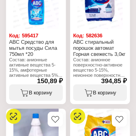
Код:
595417
Код:
582636
ABC Средство для
ABC стиральный
мытья посуды Сила
порошок автомат
750мл *20
Горная свежесть 3,0кг
Состав: анионные
Состав: анионное
активные вещества 5-
поверхностно-активное
15%, амфотерные
вещество 5-15%,
активные вещества 5%,
неионное поверхностно-
150,89 ₽
394,85 ₽
неионогенные активные
активное вещество,
вещества 5%, лимонен,
поликарбоксилат,
бензиловый спирт
фосфонат, кислородный
В корзину
В корзину
Lemon,
отбеливатель, мыло,
метилизотиазолинон,
оптический
метилхлоризотиазолинон.
отбеливатель, фермент
(энзим), отдушка.
Характеристики:
Бренд: ABC
Характеристики:
Тип товара: Средство
Бренд: ABC
для мытья посуды
Тип товара: Средство