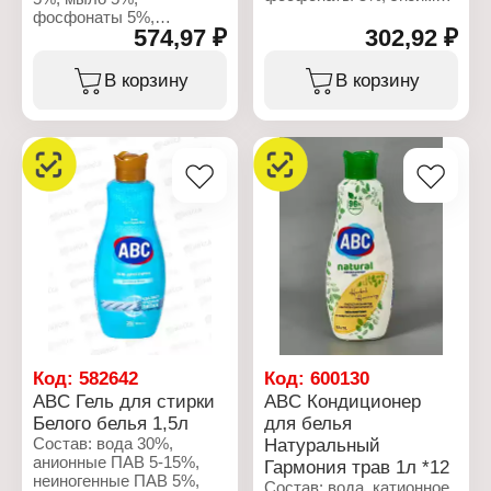
5%, ароматизатор,
фосфонаты 5%,
консерванты
574,97 ₽
302,92 ₽
ароматизатор, защитное
(метилхлороизотиазолинон,
средство.
метилизотиазолинон,
В корзину
В корзину
бензизотиазолинон) 5%.
Характеристики:
Бренд: ABC
Характеристики:
Тип товара: Средство
Бренд: ABC
для стирки
Тип товара: Средство
Назначение: для
для стирки
цветного белья
Назначение: для черного
Действие: защита цвета
белья
Форма выпуска: гель
Действие:
Объем: 3 л
предотвращает
выцветание
Форма выпуска: гель
Объем: 1,5 л
Код:
582642
Код:
600130
ABC Гель для стирки
ABC Кондиционер
Белого белья 1,5л
для белья
Состав: вода 30%,
Натуральный
анионные ПАВ 5-15%,
Гармония трав 1л *12
неиногенные ПАВ 5%,
Состав: вода, катионное