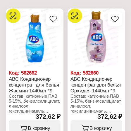
Код:
582662
Код:
582660
ABC Кондиционер
ABC Кондиционер
концентрат для белья
концентрат для белья
Жасмин 1440мл *9
Орхидея 1440мл *9
Состав: катионные ПАВ
Состав: катионные ПАВ
5-15%, бензилсалицилат,
5-15%, бензилсалицилат,
линалоол,
линалоол,
гексилциннамаль,
гексилциннамаль,
372,62 ₽
372,62 ₽
кумарин, цитронеллол
кумарин, цитронеллол
5%,
5%,
метилхлороизотиазолинон,
метилхлороизотиазолинон,
В корзину
В корзину
метилизотиазолинон 5%.
метилизотиазолинон 5%.