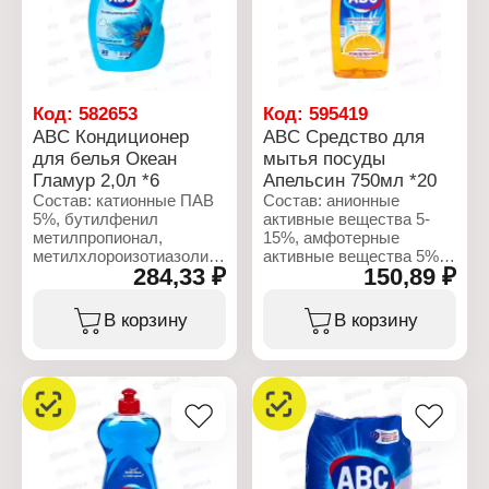
Название: "Анти-пятна и
Анти-грязь"
Объем: 1 л
Код:
582653
Код:
595419
ABC Кондиционер
ABC Средство для
для белья Океан
мытья посуды
Гламур 2,0л *6
Апельсин 750мл *20
Состав: катионные ПАВ
Состав: анионные
5%, бутилфенил
активные вещества 5-
метилпропионал,
15%, амфотерные
метилхлороизотиазолинон,
активные вещества 5%,
284,33 ₽
150,89 ₽
метилизотиазолинон.
неионогенные активные
вещества 5%, D-
Характеристики:
лимонен, цитраль,
В корзину
В корзину
Бренд: ABC
метилизотиазолинон,
Тип товара: Кондиционер
метилхлоризотиазолинон.
для белья
Название: "Ocean
Характеристики:
Glamour"
Бренд: ABC
Объем: 2 л
Тип товара: Средство
для мытья посуды
Название: "Orange"
Объем: 750 мл