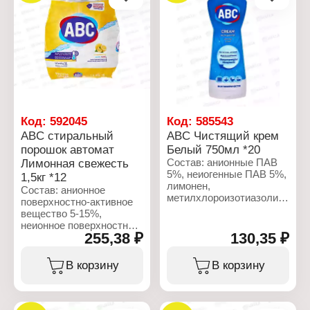
Свежесть"
Объем: 750 мл
Характеристики:
Бренд: ABC
Тип товара: Жидкое
мыло
Аромат: "Фиолетовый
цветок"
Объем: 400 мл
Упаковка: флакон с
дозатором
Код:
592045
Код:
585543
ABC стиральный
ABC Чистящий крем
порошок автомат
Белый 750мл *20
Лимонная свежесть
Состав: анионные ПАВ
5%, неиогенные ПАВ 5%,
1,5кг *12
лимонен,
Состав: анионное
метилхлороизотиазолинон,
поверхностно-активное
метилизотиазолинон.
вещество 5-15%,
неионное поверхностно-
Характеристики:
255,38 ₽
130,35 ₽
активное вещество,
Бренд: ABC
поликарбоксилат,
Тип товара: Чистящее
фосфонат, кислородный
В корзину
В корзину
средство
отбеливатель, мыло,
Назначение: удаляет
оптический
жир, масло, въевшуюся
отбеливатель, фермент,
грязь
отдушка.