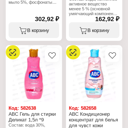
мыло 5%, фосфонаты
активное вещество
5%, энзимы 5%,
менее 5 % (основной
оптические
умягчающий компонент),
отбеливатели 5%,
302,92 ₽
162,92 ₽
парфюмерная
парфюмерная
композиция (отдушка),
композиция 5%,
глицерин (увлажняющий
В корзину
В корзину
консервант 5%.
агент), защитное
средство для тканей,
Характеристики:
энзимы, лимонная
Бренд: ABC
кислота, феноксиэтанол,
Тип товара: Средство
бензойная кислота,
для стирки
дегидроуксусная
Назначение: для белого
кислота, тетранатрия
белья
ЭДТА, линалол,
Действие: удаляет
гексилциннамал,
трудные пятна
цитронеллол,
Форма выпуска: гель
бензилсалицилат,
Объем: 1,5 л
амилциннамал, лимонен,
кумарин, оксид титана
(CI 77891) — придаёт
белизну, красители (CI
11680, CI 74260)
Код:
582638
Код:
582658
ABC Гель для стирки
ABC Кондиционер
Характеристики:
Деликат 1,5л *9
концентрат для белья
Бренд: ABC
Состав: вода 30%,
для чувст кожи
Тип товара: Кондиционер