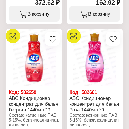
372,62 ₽
162,92 ₽
кумарин, цитронеллол
5%,
Характеристики:
метилхлороизотиазолинон,
Бренд: ABC
В корзину
В корзину
метилизотиазолинон 5%.
Тип товара: Кондиционер
для белья
Характеристики:
Название: "Rose Passion"
Бренд: ABC
Объем: 1 л
Тип товара: Кондиционер
для белья
Вариация: концентрат
Название: "Лотос"
Объем: 1440 мл
Код:
582659
Код:
582661
ABC Кондиционер
ABC Кондиционер
концентрат для белья
концентрат для белья
Георгин 1440мл *9
Роза 1440мл *9
Состав: катионные ПАВ
Состав: катионные ПАВ
5-15%, бензилсалицилат,
5-15%, бензилсалицилат,
линалоол,
линалоол,