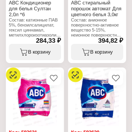
ABC Кондиционер
ABC стиральный
для белья Султан
порошок автомат Для
2,0л *6
цветного белья 3,0кг
Состав: катионные ПАВ
Состав: анионное
5%, бензилсалицилат,
поверхностно-активное
гексил циннамал,
вещество 5-15%,
метилхлороизотиазолинон,
неионное поверхностно-
284,33 ₽
394,82 ₽
метилизотиазолинон.
активное вещество,
поликарбоксилат, мыло,
Характеристики:
оптический
В корзину
В корзину
Бренд: ABC
отбеливатель, фермент,
Тип товара: Кондиционер
отдушка.
для белья
Название: "Sultan"
Характеристики:
Объем: 2 л
Бренд: ABC
Тип товара: Средство
для стирки
Назначение: для
цветного белья
Действие: защита цвета
Тип стирки: автомат
Форма выпуска: порошок
Вес: 3 кг