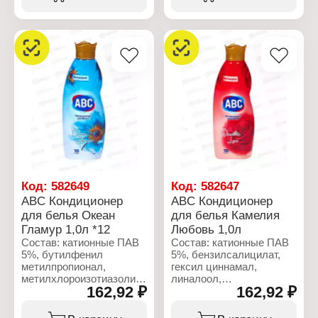
Характеристики:
Характеристики:
Бренд: ABC
Бренд: ABC
Тип товара: Кондиционер
Тип товара: Кондиционер
для белья
для белья
Вариация: концентрат
Вариация: концентрат
Название: "Жасмин"
Название: "Orchid"
Объем: 1440 мл
Объем: 1440 мл
Код:
582649
Код:
582647
ABC Кондиционер
ABC Кондиционер
для белья Океан
для белья Камелия
Гламур 1,0л *12
Любовь 1,0л
Состав: катионные ПАВ
Состав: катионные ПАВ
5%, бутилфенил
5%, бензилсалицилат,
метилпропионал,
гексил циннамал,
метилхлороизотиазолинон,
линалоол,
162,92 ₽
162,92 ₽
метилизотиазолинон.
метилхлороизотиазолинон,
метилизотиазолинон.
Характеристики: