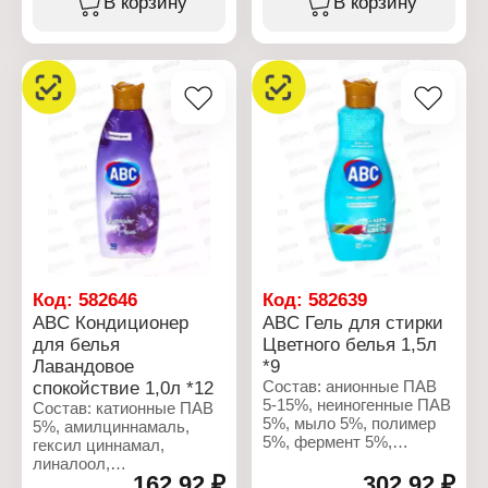
В корзину
В корзину
Бренд: ABC
Характеристики:
Тип товара: Кондиционер
Бренд: ABC
для белья
Тип товара: Кондиционер
Название: "Ocean
для белья
Glamour"
Название: "Camellia
Объем: 1 л
Love"
Объем: 1 л
Код:
582646
Код:
582639
ABC Кондиционер
ABC Гель для стирки
для белья
Цветного белья 1,5л
Лавандовое
*9
спокойствие 1,0л *12
Состав: анионные ПАВ
5-15%, неиногенные ПАВ
Состав: катионные ПАВ
5%, мыло 5%, полимер
5%, амилциннамаль,
5%, фермент 5%,
гексил циннамал,
ароматизатор 5%,
линалоол,
консерванты
162,92 ₽
302,92 ₽
метилхлороизотиазолинон,