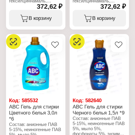
гексилциннамаль,
гексилциннамаль,
372,62 ₽
372,62 ₽
кумарин, цитронеллол
кумарин, цитронеллол
5%,
5%,
метилхлороизотиазолинон,
метилхлороизотиазолинон,
В корзину
В корзину
метилизотиазолинон 5%.
метилизотиазолинон 5%.
Характеристики:
Характеристики:
Бренд: ABC
Бренд: ABC
Тип товара: Кондиционер
Тип товара: Кондиционер
для белья
для белья
Вариация: концентрат
Вариация: концентрат
Название: "Георгин"
Название: "Rose Passion"
Объем: 1440 мл
Объем: 1440 мл
Код:
585532
Код:
582640
ABC Гель для стирки
ABC Гель для стирки
Цветного белья 3,0л
Черного белья 1,5л *9
*6
Состав: анионные ПАВ
5-15%, неиногенные ПАВ
Состав: анионные ПАВ
5%, мыло 5%,
5-15%, неиногенные ПАВ
фосфонаты 5%, энзимы
5%, мыло 5%,