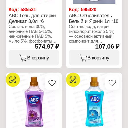
Форма выпуска: порошок
Вес: 1,5 кг
Код:
585531
Код:
595420
ABC Гель для стирки
ABC Отбеливатель
Деликат 3,0л *6
Белый и Яркий 1л *18
Состав: вода 30%,
Состав: вода, натрия
анионные ПАВ 5-15%,
гипохлорит (около 5 %)
неиногенные ПАВ 5%,
— основной активный
мыло 5%, фосфонаты
компонент для
574,97 ₽
107,06 ₽
5%, парфюмерная
отбеливания и
композиция 5%,
дезинфекции,
консервант 5%.
неионогенные
В корзину
В корзину
поверхностно-активные
Характеристики:
вещества, гидроксид
Бренд: ABC
натрия (регулятор pH),
Тип товара: Средство
жидкое мыло (около 5
для стирки
%), парфюмерная
Тип ткани: для
композиция (отдушка),
деликатных тканей
лимонная кислота,
Действие: уход при
красители (CI 11680, CI
каждой стирке
42051)
Форма выпуска: гель
Объем: 3 л
Характеристики:
Бренд: ABC
Тип товара:
Отбеливатель