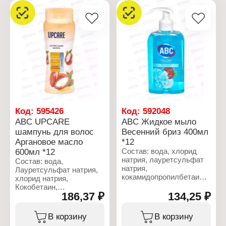
Сополимер стирола/
средство
акрилатов,
Назначение: для унитаза
Тетранатриевый ЭДТА,
Аромат: "Чисто белый"
Дистеарат гликоля,
Объем: 750 мл
Кокосглюкозид,
Лимонная кислота,
Лаурет-10, Кокамид
МЭА, гидроксид натрия,
Бензойная кислота,
Экстракт листьев Алоэ
Барбадосского,
Глицерин, Нитрат
магния,
Код:
595426
Код:
592048
Метилхлоризотиазолинон,
ABC UPCARE
ABC Жидкое мыло
Метилизотиазолинон,
шампунь для волос
Весенний бриз 400мл
хлорид магния,
Аргановое масло
*12
феноксиэтанол,
Дегидроуксусная
600мл *12
Состав: вода, хлорид
кислота, Цитронеллол,
натрия, лауретсульфат
Состав: вода,
Гераниол,
натрия,
Лауретсульфат натрия,
Гексилциннамал,
кокамидопропилбетаин,
хлорид натрия,
Гексаметилинданопиран,
коко-бетаин,
Кокобетаин,
Тетраметилацетилоктагидронафталины.
глицерин,тетранатрий
186,37 ₽
134,25 ₽
Кокамидопропилбетаин,
ЭДТА, отдушка(гексил
Парфюмированная вода,
Характеристики:
циннамал),
Гидроксипропилтримониевый
В корзину
В корзину
Бренд: ABC
бензофенон-4, лимонная
хлорид гуара,