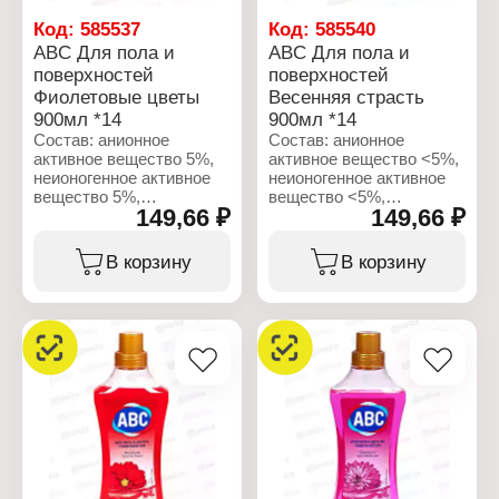
Назначение: для стирки
и уборки
Код:
585537
Код:
585540
Название: "Белый и
ABC Для пола и
ABC Для пола и
яркий"
поверхностей
поверхностей
Объем: 1 л
Фиолетовые цветы
Весенняя страсть
900мл *14
900мл *14
Состав: анионное
Состав: анионное
активное вещество 5%,
активное вещество <5%,
неионогенное активное
неионогенное активное
вещество 5%,
вещество <5%,
149,66 ₽
149,66 ₽
метилхлоризатиазолинон,
консерванты, отдушка,
метилизотиазолинон,
бутилфенилметилпропиональ
бутилфенилметилпропиональ,
линалоол,
В корзину
В корзину
линналол,
гексилциннамаль,
гексилциннамаль,
бензилсалициат,
бензилсалициат,
изопропиловый спирт
изопропиловый спирт
<5%.
5%.
Характеристики:
Характеристики:
Бренд: ABC
Бренд: ABC
Тип товара: Моющее
Тип товара: Моющее
средство
средство
Вид: Средство для
Вид: Средство для
мытья полов
мытья полов
Вариация: и