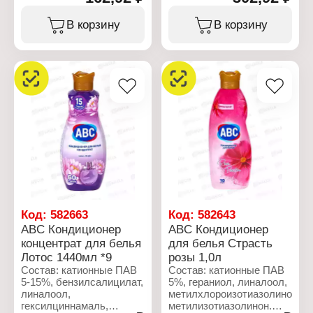
(метилхлороизотиазолинон,
метилизотиазолинон.
метилизотиазолинон,
В корзину
В корзину
бензизотиазолинон) 5%.
Характеристики:
Бренд: ABC
Характеристики:
Тип товара: Кондиционер
Бренд: ABC
для белья
Тип товара: Средство
Название: "Lavender
для стирки
Peace"
Тип ткани: для цветного
Объем: 1 л
белья
Действие: защита цвета
Форма выпуска: гель
Объем: 1,5 л
Код:
582663
Код:
582643
ABC Кондиционер
ABC Кондиционер
концентрат для белья
для белья Страсть
Лотос 1440мл *9
розы 1,0л
Состав: катионные ПАВ
Состав: катионные ПАВ
5-15%, бензилсалицилат,
5%, гераниол, линалоол,
линалоол,
метилхлороизотиазолинон,
гексилциннамаль,
метилизотиазолинон.