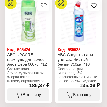
Форма выпуска: крем
Объем: 750 мл
Характеристики:
Бренд: ABC
Тип товара: Средство
для стирки
Название: "Lemon
Freshness"
Действие: защита цвета,
глубокая очистка
Тип стирки: автомат
Форма выпуска: порошок
Вес: 1,5 кг
Код:
595424
Код:
585535
ABC UPCARE
ABC Средство для
шампунь для волос
унитаза Чистый
Алоэ Вера 600мл *12
белый 750мл *18
Состав: вода,
Состав: натрий
Лауретсульфат натрия,
гипохлорид 5%,
хлорид натрия,
неионогенные активные
Кокамидопропилбетаин,
вещества 5%, гидроксид
186,37 ₽
135,36 ₽
Коко-бетаин,
натрия 5%, мыло,
Парфюмированная вода,
парфюмерное средство.
гидроксипропилтримонийхлорид
В корзину
В корзину
гуара, олефинсульфонат
Характеристики:
натрия С14-16,
Бренд: ABC
Сополимер акрилатов,
Тип товара: Чистящее