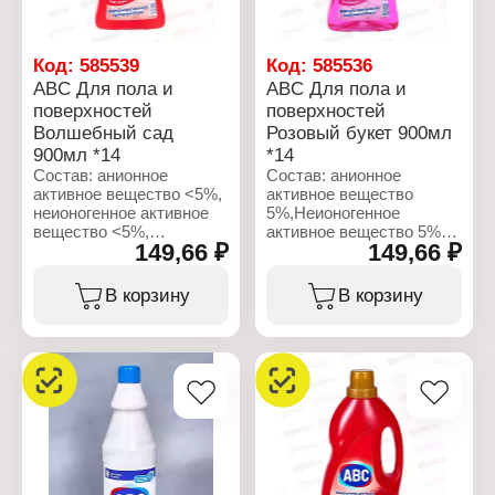
Вариация: и
поверхностей
поверхностей
Название: "Spring
Название: "Purple
Passion"
Flowers"
Объем: 900 мл
Код:
585539
Код:
585536
Объем: 900 мл
ABC Для пола и
ABC Для пола и
поверхностей
поверхностей
Волшебный сад
Розовый букет 900мл
900мл *14
*14
Состав: анионное
Состав: анионное
активное вещество <5%,
активное вещество
неионогенное активное
5%,Неионогенное
вещество <5%,
активное вещество 5%,
149,66 ₽
149,66 ₽
метилхлоризатиазолинон,
метилхлоризатиазолинон,
метилизотиазолинон,
метилизотиазолинон,
отдушка
бутилфенилметилпропиональ
В корзину
В корзину
(бутилфенилметилпропиональ,
линналол,
линналол,
гексилциннамаль,
гексилциннамаль,
бензилсалициат,
бензилсалициат),
изопропиловый спирт
изопропиловый спирт
5%.
<5%.
Характеристики:
Характеристики:
Бренд: ABC
Бренд: ABC
Тип товара: Моющее
Тип товара: Моющее
средство
средство
Вид: Средство для