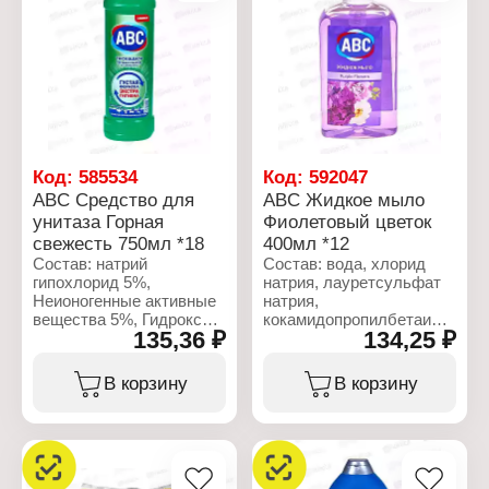
Бренд: ABC
Тип товара:
Тип товара: Средство
Отбеливатель
для стирки
Назначение: для стирки
Название: "Lemon
и уборки
Freshness"
Название:
Действие: защита цвета,
"Максимальная защита"
глубокая очистка
Объем: 1 л
Тип стирки: автомат
Форма выпуска: порошок
Вес: 3 кг
Код:
585534
Код:
592047
ABC Средство для
ABC Жидкое мыло
унитаза Горная
Фиолетовый цветок
свежесть 750мл *18
400мл *12
Состав: натрий
Состав: вода, хлорид
гипохлорид 5%,
натрия, лауретсульфат
Неионогенные активные
натрия,
вещества 5%, Гидроксид
кокамидопропилбетаин,
135,36 ₽
134,25 ₽
натрия 5%, мыло,
коко-бетаин,
парфюмерное средство.
глицерин,тетранатрий
ЭДТА, отдушка(гексил
В корзину
В корзину
Характеристики:
циннамал),
Бренд: ABC
бензофенон-4, лимонная
Тип товара: Чистящее
кислота,
средство
метилхлоризотиазолинон,
Назначение: для унитаза
метилизотиазолинон, CI
Аромат: "Горная
60730, CI 17200.