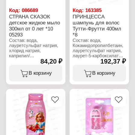
Тип товара: Крем
Назначение: детский
Код:
086689
Код:
163385
Название: "Барашек"
СТРАНА СКАЗОК
ПРИНЦЕССА
Эффект: увлажняющий
детское жидкое мыло
шампунь для волос
Активные компоненты:
300мл от 0 лет *10
Тутти-Фрутти 400мл
экстракты ромашки,
календулы, алоэ,
05293
*8
витамин Е
Состав: вода,
Состав: вода,
Объем: 40 мл
лауретсульфат натрия,
Кокамидопропилбетаин,
хлорид натрия,
лауретсульфат натрия,
каприлил/
лаурет-5-карбоксилат
84,20 ₽
192,37 ₽
каприлглюкозид,
натрия, глицерин,
кокамид ДЭА, глицерин,
динатрий
кокамидопропилгидроксисультаин,
лауретсульфосукцинат,
В корзину
В корзину
глицерилолеат, экстракт
бензоат натрия, хлорид
шалфея лекарственного,
натрия, отдушка,
масло персиковых
кокамид ДЭА, лимонная
косточек, ретинол,
кислота, дистеарат
токоферола ацетат,
гликоля,
парфюм, динатриевая
гидроксипропилгуар-
ЭДТА, лимонная
гидроксипропилтримониум
кислота, ДМДМ
хлорид,
гидантоин.
поликватерниум-10,
аллантоин,
Характеристики:
гидролизованный
Производитель: Шанте
Молочный протеин