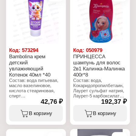
Бьюти
Ксантановая камедь,
Торговая марка: Страна
Динатрий ЭДТА,
сказок
Циклогексан,
Тип товара: Шампунь
феноксиэтанол,
для волос
этилгексилглицерин,
Назначение: детский
Гексилциннамаль.,
Аромат: персик
Гидроксицитронеллал,
Упаковка: флакон
Цитронеллол, Лимонен,
Объем: 350 мл
Линалоол.
Код:
573294
Код:
050979
Характеристики:
Bambolina крем
ПРИНЦЕССА
Бренд: Panthemed
детский
шампунь для волос
Тип товара: Крем для ног
увлажняющий
2в1 Калинка-Малинка
Эффект: увлажняющий
Действие: смягчает
Котенок 40мл *40
400г*8
огрубевшую кожу,
Состав: вода питьевая,
Состав: вода,
защищает от трещин и
масло вазелиновое,
Кокаридопропилбетаин,
мозолей
кислота стеариновая,
Лаурет сульфат натрия,
Активные компоненты: д-
спирт
Лаурет-5 карбоксилат
пантенол, мочевина
42,76 ₽
192,37 ₽
цетилстеариловый,
натрия, Глицерин,
Объем: 75 мл
изопропилмиристат,
Динатрия Лаурет
глицерин,
сульфосукцинат,
В корзину
В корзину
циклопентасилокан (и)
бензоат натрия, хлорид
циклогексасилоксан,
натрия,
экстракты ромашки,
Парфюмированная вода,
календулы, алоэ,
Кокамид ДЭА, Лимонная