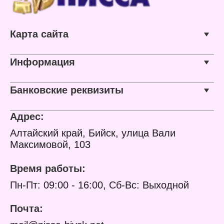
Характеристики:
Бренд: Русская
косметика
Серия: "Мылозавры"
Карта сайта
Тип товара: Шампунь
для волос
Назначение: детский
Действие: для легкого
Информация
расчесывания
Активные компоненты:
бетаин, пантенол
Банковские реквизиты
Объем: 300 мл
Адрес:
Алтайский край, Бийск, улица Вали
Максимовой, 103
Время работы:
Пн-Пт: 09:00 - 16:00, Сб-Вс: Выходной
Почта: