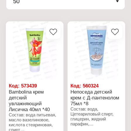
50
Код:
573439
Код:
560324
Bambolina крем
Непоседа детский
детский
крем с Д-пантенолом
увлажняющий
75мл *8
Лисичка 40мл *40
Состав: вода,
Цетеариловый спирт,
Состав: вода питьевая,
глицерин, жидкий
масло вазелиновое,
парафин,
кислота стеариновая,
глицерилстеарат,
спирт