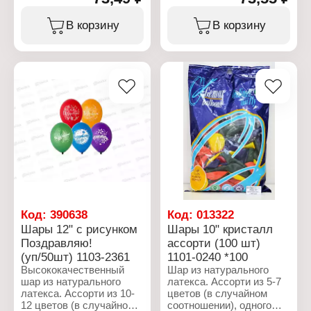
Материал: латекс
безопасного 100%-ного
Артикул: 10683053
натурального латекса. В
Тип товара: Воздушные
В корзину
В корзину
окружающей среде
шары
разлагаются на
Дизайн: "С Днём
безопасные компоненты
Рождения"
примерно с той-же
Количество: 5 шт
скоростью, как обычные
Размер: 12" (30 см)
листья деревьев.
Материал: латекс
Цветовая гамма: микс
Характеристики:
Упаковка: в пакете
Торговая марка: Веселая
Размер упаковки:
затея
16х9х0,5 см
Артикул: 1111-0840
Тип товара: Воздушные
шары
Вариация: с рисунком
Дизайн: "С днем
рождения"
Код:
390638
Код:
013322
Размер: 12" (30 см)
Шары 12" с рисунком
Шары 10" кристалл
Количество в упаковке: 5
Поздравляю!
ассорти (100 шт)
шт
Материал: латекс
(уп/50шт) 1103-2361
1101-0240 *100
Высококачественный
Шар из натурального
шар из натурального
латекса. Ассорти из 5-7
латекса. Ассорти из 10-
цветов (в случайном
12 цветов (в случайном
соотношении), одного