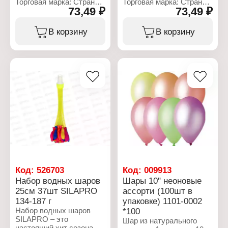
бытовой отход.
Торговая марка: Страна
Торговая марка: Страна
73,49 ₽
73,49 ₽
Карнавалия
Карнавалия
Характеристики:
Артикул: 9292629
Артикул: 9559668
Торговая марка: Belbal
Тип товара: Воздушные
Тип товара: Воздушные
В корзину
В корзину
Артикул: 1103-2361
шары
шары
Тип товара: Воздушные
Дизайн: "Сегодня твой
Дизайн: "С днём
шары
день"
рождения, симпатюлька"
Рисунок: "Поздравляю!"
Количество: 5 шт
Количество: 5 шт
Диаметр: 30 см
Размер: 12" (30 см)
Размер: 12" (30 см)
Цвет: ассорти
Материал: латекс
Материал: латекс
Материал: 100%
Цветовая гамма: микс
Цветовая гамма: микс
натуральный
Упаковка: в пакете
Упаковка: в пакете
биоразлагаемый латекс
Размер упаковки:
Размер упаковки:
Форма: круглые
20х15х1 см
20х11х1 см
Количество в упаковке:
50 шт
Код:
526703
Код:
009913
Набор водных шаров
Шары 10" неоновые
25см 37шт SILAPRO
ассорти (100шт в
134-187 г
упаковке) 1101-0002
Набор водных шаров
*100
SILAPRO – это
Шар из натурального
настоящий хит сезона,