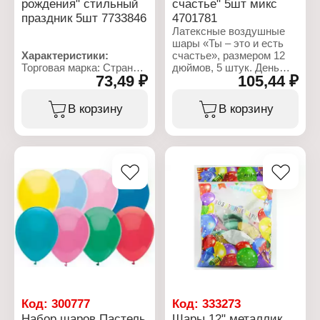
рождения" стильный
счастье" 5шт микс
праздник 5шт 7733846
4701781
Латексные воздушные
шары «Ты – это и есть
Характеристики:
счастье», размером 12
Торговая марка: Страна
дюймов, 5 штук. День
73,49 ₽
105,44 ₽
Карнавалия
рождения - праздник
Артикул: 7733846
детства. В такой день
Тип товара: Воздушные
даже самый взрослый
В корзину
В корзину
шары
человек хочет
Дизайн: "С Днём
почувствовать себя
Рождения"
ребенком. Наполнить
Количество: 5 шт
сердце детским
Размер: 12" (30 см)
восторгом вам помогут
Материал: латекс
воздушные шары.
Цветовая гамма: микс
Наполните их гелием или
Упаковка: в пакете
воздухом, раскидайте по
Размер упаковки:
полу или отправьтете
16х9х0,5 см
под потолок с красиво
свисающими
ленточками. В набор
входят шары с
надписями: умная
красивая самое главное
скромная, счастье
Код:
300777
Код:
333273
внутри тебя и это твой
Набор шаров Пастель
Шары 12" металлик