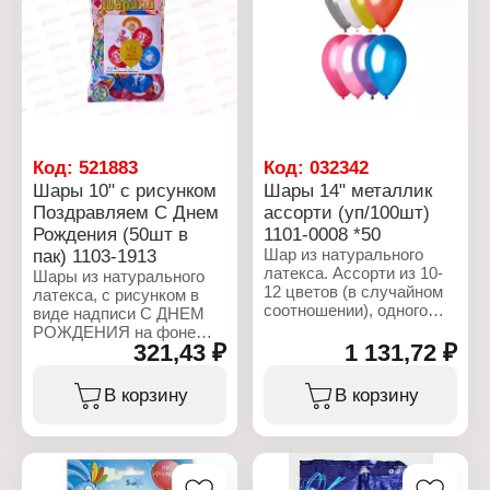
20х11,5х1,5 см
Код:
521883
Код:
032342
Шары 10" с рисунком
Шары 14" металлик
Поздравляем С Днем
ассорти (уп/100шт)
Рождения (50шт в
1101-0008 *50
пак) 1103-1913
Шар из натурального
латекса. Ассорти из 10-
Шары из натурального
12 цветов (в случайном
латекса, c рисунком в
соотношении), одного
виде надписи С ДНЕМ
типа - металлик - шар с
РОЖДЕНИЯ на фоне
металлическим блеском.
321,43 ₽
1 131,72 ₽
цветов, подарков,
сладостей и шаров.
Характеристики:
Печать с двух сторон,
В корзину
В корзину
Торговая марка: Gemar
одноцветная краска, 7
Артикул: 1101-0008
дизайнов.Тип шара
Тип товара: Воздушные
пастель - матовый
шары
оттенок цвета. Ассорти
Вариация: без рисунка
из 6-7 цветов.