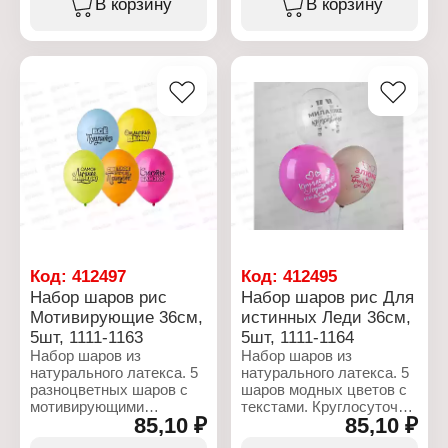
В корзину
В корзину
крутому"
универсальная
шары
Количество: 5 шт
Материал: латекс,
Дизайн: "Комплименты
Размер: 12" (30 см)
фольга
мужчине"
Материал: латекс
Форма: звезда,
Количество: 5 шт
Цветовая гамма:
классическая, сердце
Размер: 12" (30 см)
фиолетовый, оранжевый
Рисунок: без рисунка
Материал: латекс
Упаковка: в пакете
Цвет: золотистые
Цветовая гамма: микс
Размер упаковки:
Размер упаковки:
Упаковка: в пакете
17х11х1 см
18х20х0,5 см
Размер упаковки:
Размер: 12, 18 дюймов
22х14х1,5 см
Количество: 14 шт
Код:
412497
Код:
412495
Набор шаров рис
Набор шаров рис Для
Мотивирующие 36см,
истинных Леди 36см,
5шт, 1111-1163
5шт, 1111-1164
Набор шаров из
Набор шаров из
натурального латекса. 5
натурального латекса. 5
разноцветных шаров с
шаров модных цветов с
мотивирующими
текстами. Круглосуточно
85,10 ₽
85,10 ₽
текстами (Самое лучшее
красивая. Волшебная на
впереди! Светлое
всю голову. Злючке и