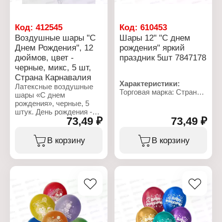
затея
шары
Артикул: 1111-0106
Вариация: с рисунком
Тип товара: Воздушные
Дизайн: "Улыбка"
Код:
412545
Код:
610453
шары
Размер: 12" (30 см)
Воздушные шары "С
Шары 12" "С днем
Вариация: металлик
Количество в упаковке: 5
Днем Рождения", 12
рождения" яркий
Диаметр: 25 см
шт
дюймов, цвет -
праздник 5шт 7847178
Цвет: ассорти
Материал: латекс
Материал: 100%
Цвет: микс
черные, микс, 5 шт,
натуральный
Страна Карнавалия
биоразлагаемый латекс
Характеристики:
Латексные воздушные
Количество в упаковке:
Торговая марка: Страна
шары «С днем
10 шт
Карнавалия
рождения», черные, 5
Артикул: 7847178
штук. День рождения -
Тип товара: Воздушные
73,49 ₽
73,49 ₽
праздник детства. В
шары
такой день даже самый
Дизайн: "С Днём
взрослый человек хочет
В корзину
В корзину
Рождения"
почувствовать себя
Количество: 5 шт
ребенком. Наполнить
Размер: 12" (30 см)
сердце детским
Материал: латекс
восторгом вам помогут
Цветовая гамма: микс
воздушные шары.
Упаковка: в пакете
Наполните их гелием или
Размер упаковки:
воздухом, раскидайте по
20х1х15 см
полу или отправьтете
под потолок с красиво
свисающими