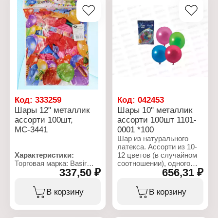
Код:
333259
Код:
042453
Шары 12" металлик
Шары 10" металлик
ассорти 100шт,
ассорти 100шт 1101-
МС-3441
0001 *100
Шар из натурального
латекса. Ассорти из 10-
Характеристики:
12 цветов (в случайном
Торговая марка: Basir
соотношении), одного
337,50 ₽
656,31 ₽
Артикул: МС-3441
типа - металлик - шар с
Тип товара: Воздушные
металлическим блеском.
шары
Предназначенны для
В корзину
В корзину
Вариация: без рисунка
использования в
Эффект: металлик
оформлении и розничной
Размер: 12" (30 см)
продаже. В упаковке 100