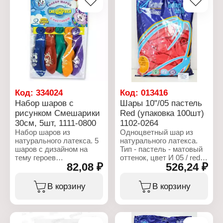
Эффект: металлик
Размер: 14" (36 см)
Характеристики:
Цвет: микс
Торговая марка: Веселая
Материал: латекс
затея
Количество в упаковке:
Артикул: 1103-1913
100 шт
Тип товара: Воздушные
шары
Вариация: с рисунком
Дизайн: "Поздравляем С
Днем Рождения"
Размер: 10" (25 см)
Код:
334024
Код:
013416
Цвет: в ассортименте
Набор шаров с
Шары 10"/05 пастель
Материал: латекс
рисунком Смешарики
Red (упаковка 100шт)
Количество в упаковке:
30см, 5шт, 1111-0800
1102-0264
50 шт
Набор шаров из
Одноцветный шар из
натурального латекса. 5
натурального латекса.
шаров с дизайном на
Тип - пастель - матовый
тему героев
оттенок, цвет И 05 / red.
82,08 ₽
526,24 ₽
мультфильма
Предназначенны для
"Смешарики" в упаковке
использования в
с хедером Весёлая
оформлении. В упаковке
В корзину
В корзину
Затея. Воздушные шары
100 штук.
изготавливаются из
экологически
Характеристики:
безопасного 100%-ного
Торговая марка: Gemar