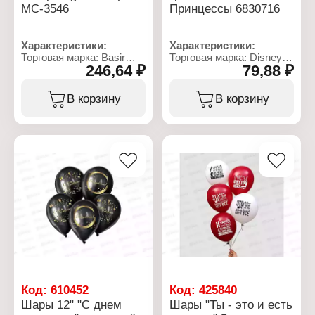
МС-3546
Принцессы 6830716
Характеристики:
Характеристики:
Торговая марка: Basir
Торговая марка: Disney
246,64 ₽
79,88 ₽
Артикул: МС-3546
Артикул: 6830716
Тип товара: Воздушные
Тип товара: Воздушные
шары
шары
В корзину
В корзину
Вариация: с рисунком
Дизайн: "Самой лучшей"
Дизайн: "С днем
Количество: 5 шт
рождения"
Размер: 12" (30 см)
Размер: 12" (30 см)
Материал: латекс
Цвет: микс
Цветовая гамма: микс
Материал: латекс
Упаковка: в пакете
Количество в упаковке:
Размер упаковки:
50 шт
22х13х0,5 см
Код:
610452
Код:
425840
Шары 12" "С днем
Шары "Ты - это и есть