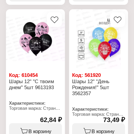
Торговая марка: Gemar
Материал: латекс
Артикул: 1101-0003
Цветовая гамма: белый,
Тип товара: Воздушные
сиреневый
шары
Упаковка: в пакете
Вариация: Пастель
Размер упаковки: 16х9х1
Размер: 10" (25 см)
см
Цвет: в ассортименте
Материал: латекс
Количество в упаковке:
100 шт
Код:
610454
Код:
561920
Шары 12" "С твоим
Шары 12" "День
днем" 5шт 9613193
Рождения!" 5шт
3562357
Характеристики:
Торговая марка: Страна
Характеристики:
Карнавалия
Торговая марка: Страна
Артикул: 9613193
62,84 ₽
73,49 ₽
Карнавалия
Тип товара: Воздушные
Артикул: 3562357
шары
Тип товара: Воздушные
В корзину
В корзину
Дизайн: "С твоим днём"