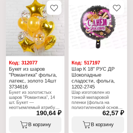
Количество: 5 шт
этих шариков позволят
Материал: латекс
разукрасить досуг ярким
Цвет: розовый,
и цветами и наполнить
фиолетовый
жизнь новыми
Назначение: для гелия и
позитивными
воздуха
впечатлениями! Играй и
наслаждайся!
Характеристики:
Торговая марка: Веселая
затея
Артикул: 1104-0000
Код:
312077
Код:
517197
Тип товара: Воздушные
Букет из шаров
Шар К 18" РУС ДР
шары
"Романтика" фольга,
Шоколадные
Вариация: без рисунка
латекс, золото 14шт
сладости, фольга,
Цвет: в ассортименте
Размер: 18" (45 см)
3734616
1202-2745
Количество в упаковке:
Букет из золотистых
Шар изготовлен из
25 шт
шаров "Романтика", 14
тонкой миларовой
Материал: латекс
шт. Букет —
пленки (фольга на
неотъемлемый атрибут
полиэтиленовой основе).
190,64 ₽
62,57 ₽
праздника. Но он не
Шар имеет встроенный
обязательно должен
клапан, что упрощает
быть цветочным. Букет
надувание. Для надува
В корзину
В корзину
из шаров покорит сердце
рекомендуется
виновника торжества и
использовать гелий.