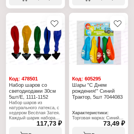
шары
Количество: 5 шт
Модель: "День
Размер: 12" (30 см)
рождения"
Материал: латекс
Размер: 12" (30 см)
Цветовая гамма:
Количество: 5 шт
розовый, черный
Материал: латекс
Упаковка: в пакете
Назначение: для гелия и
Размер упаковки:
воздуха
16х9х0,5 см
Код:
478501
Код:
605295
Набор шаров со
Шары "С Днем
светодиодами 30см
рождения!" Синий
5шт/Е, 1111-1152
Трактор, 5шт 7044083
Набор шаров из
натурального латекса, с
хедером Весёлая Затея.
Характеристики:
Каждый шарик набора
Торговая марка: Синий
117,73 ₽
73,49 ₽
комплектуется
Трактор
светодиодом внутри
Артикул: 7044083
шарика. Включение
Тип товара: Воздушные