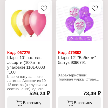
Цвет: микс
штук.
Материал: латекс
Количество в упаковке:
Характеристики:
100 шт
Торговая марка: Gemar
Артикул: 1101-0001
Тип товара: Воздушные
шары
Вариация: металлик
Диаметр: 25 см
Цвет: ассорти
Материал: 100%
натуральный
биоразлагаемый латекс
Код:
067275
Код:
479802
Форма: круглые
Шары 10" пастель
Шары 12" "Бабочки"
Количество в упаковке:
ассорти (100шт в
5штук 9096791
100 шт
упаковке) 1101-0003
*100
Характеристики:
Шар из натурального
Торговая марка: Страна
латекса. Ассорти из 10-
Карнавалия
12 цветов (в случайном
Артикул: 9096791
соотношении), одного
Тип товара: Воздушные
526,24 ₽
73,49 ₽
типа - пастель - матовый
шары
оттенок цвета.
Дизайн: "Бабочки"
В корзину
В корзину
Количество: 5 шт
Характеристики:
Размер: 12" (30 см)