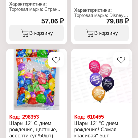
водных шаров
Характеристики:
Количество в упаковке:
Длина: 25 см
Торговая марка: Страна
100 шт
Характеристики:
Количество: 37 шт
Карнавалия
Торговая марка: Disney
Цвет: в ассортименте
Артикул: 5258856
57,06 ₽
79,88 ₽
Артикул: 6830710
Материал: латекс,
Тип товара: Воздушные
Тип товара: Воздушные
пластик
шары
шары
В корзину
В корзину
Дизайн: "Мечта"
Дизайн: "С Днем
Количество: 5 шт
рождения!"
Размер: 12" (30 см)
Количество: 5 шт
Материал: латекс
Размер: 12" (30 см)
Цветовая гамма: белый,
Материал: латекс
розовый
Цветовая гамма: микс
Упаковка: в пакете
Упаковка: в пакете
Размер упаковки:
Размер упаковки:
22х13х0,5 см
19х13х0,5 см
Код:
298353
Код:
610455
Шары 12" С днем
Шары 12" "С днем
рождения, цветные,
рождения! Самая
ассорти (уп/50шт)
красивая" 5шт