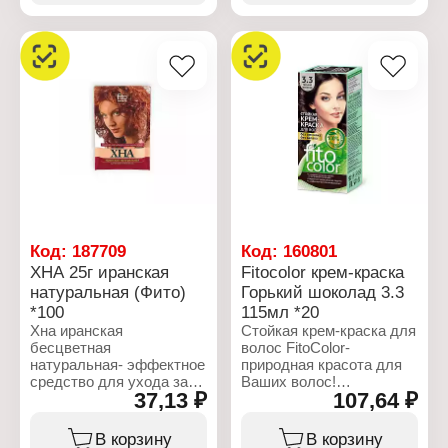
Применяется с
обеспечивая
оксигентами 6% и 9%
длительную защиту
Эстель Ultra Blond.
цвета. Протеины
пшеницы
Характеристики:
восстанавливают
Бренд: ESTEL
структуру волос, делая
Линейка: Ultra Blond
их здоровыми и
Тип товара:
блестящими. Бальзам
Обесцвечивающая
"Закрепление цвета" с
пудра для волос
натуральным экстрактом
Объем: 30 г
пчелиного маточного
молочка и 100%
натуральным маслом
Арганы питает
Код:
187709
Код:
160801
окрашенные волосы
ХНА 25г иранская
Fitocolor крем-краска
изнутри и
восстанавливает их по
натуральная (Фито)
Горький шоколад 3.3
всей длине. НАДЕЖНОЕ
*100
115мл *20
ЗАКРАШИВАНИЕ
Хна иранская
Стойкая крем-краска для
СЕДИНЫ. СТОЙКИЙ,
бесцветная
волос FitoColor-
СИЯЮЩИЙ, ЯРКИЙ
натуральная- эффектное
природная красота для
ЦВЕТ. МЯГКИЕ И
средство для ухода за
Ваших волос!
ЭЛАСТИЧНЫЕ
37,13 ₽
107,64 ₽
волосами, кожей головы
Единственная крем-
ВОЛОСЫ ПОСЛЕ
и телом. Хна бесцветная
краска, разработанная
ОКРАШИВАНИЯ.
обладает вяжущим,
на основе натуральных
В корзину
В корзину