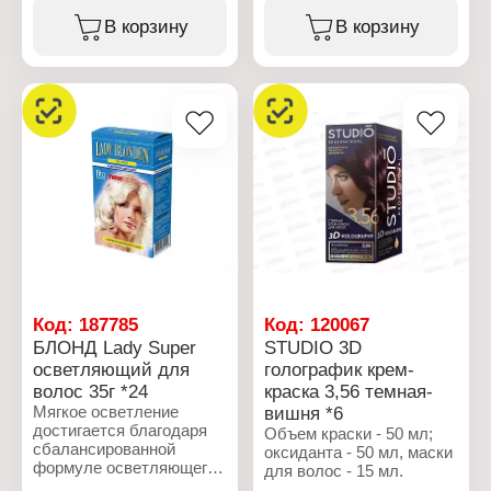
шоколад
авокадо, оливы и льна
Бренд: Studio
В корзину
В корзину
Особенность: без
обеспечивает стойкое
Professional
запаха, без аммиака
окрашивание. Цвет долго
Линейка: 3D
Объем: 115 мл
держится, а волосы не
HOLOGRAPHY
теряют свою упругость и
Тип товара: Краска для
натуральный блеск.
волос
Специальный
Вариация: крем
кератиновый комплекс
Оттенок: 3.4 горький
восстанавливает
шоколад
внутренние белковые
Комплектация: крем-
связи, корректирует
краска, оксидант, маска
видимые признаки
для волос, перчатки
повреждения волос,
Объем: 115 мл
возвращает волосам
эластичность и
жизненные силы.
Стойкая крем-краска
Код:
187785
Код:
120067
STUDIO
БЛОНД Lady Super
STUDIO 3D
PROFESSIONAL не
осветляющий для
голографик крем-
течет, легко наносится,
равномерно
волос 35г *24
краска 3,56 темная-
распределяется и
Мягкое осветление
вишня *6
обеспечивает
достигается благодаря
Объем краски - 50 мл;
профессиональный
сбалансированной
оксиданта - 50 мл, маски
результат как после
формуле осветляющего
для волос - 15 мл.
салонного окрашивания.
средства в сочетании с