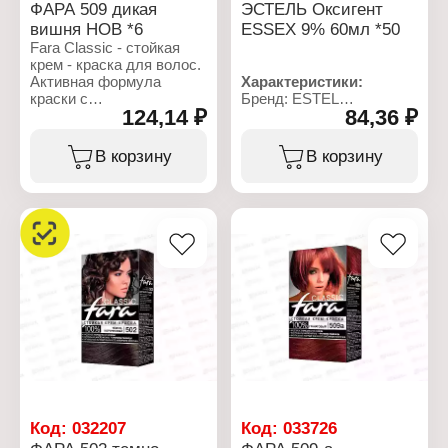
ФАРА 509 дикая
ЭСТЕЛЬ Оксигент
вишня НОВ *6
ESSEX 9% 60мл *50
Fara Classic - стойкая
крем - краска для волос.
Активная формула
Характеристики:
краски с
Бренд: ESTEL
124,14 ₽
84,36 ₽
кондиционирующим
Линейка: Ultra Blond
компонентом
Тип товара: Оксигент
способствует более
Вариация: 0,09
В корзину
В корзину
глубокому
Объем: 60 мл
проникновению
цветовых пигментов в
структуру волос,
обеспечивая
длительную защиту
цвета. Протеины
пшеницы
восстанавливают
структуру волос, делая
их здоровыми и
блестящими. Бальзам
"Закрепление цвета" с
натуральным экстрактом
пчелиного маточного
молочка и 100%
Код:
032207
Код:
033726
натуральным маслом