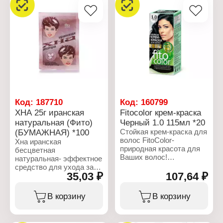
Код:
187710
Код:
160799
ХНА 25г иранская
Fitocolor крем-краска
натуральная (Фито)
Черный 1.0 115мл *20
(БУМАЖНАЯ) *100
Стойкая крем-краска для
волос FitoColor-
Хна иранская
природная красота для
бесцветная
Ваших волос!
натуральная- эффектное
Единственная крем-
средство для ухода за
краска, разработанная
35,03 ₽
107,64 ₽
волосами, кожей головы
на основе натуральных
и телом. Хна бесцветная
природных компонентов!
обладает вяжущим,
В корзину
В корзину
Нежная кремовая
очищающим и
текстура краски,
безинфицирующим
обволакивая каждый
свойством; идеально