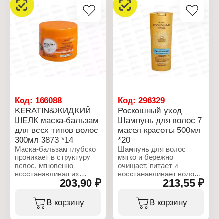
Код:
166088
Код:
296329
KERATIN&ЖИДКИЙ
Роскошный уход
ШЕЛК маска-бальзам
Шампунь для волос 7
для всех типов волос
масел красоты 500мл
300мл 3873 *14
*20
Маска-бальзам глубоко
Шампунь для волос
проникает в структуру
мягко и бережно
волос, мгновенно
очищает, питает и
восстанавливая их
восстанавливает волосы
203,90 ₽
213,55 ₽
структуру изнутри.
по всей длине,
Заполняет
предотвращая
поврежденные участки
появление секущихся
В корзину
В корзину
волос и разглаживает
кончиков, уменьшает
секущиеся кончики.
ломкость волос.