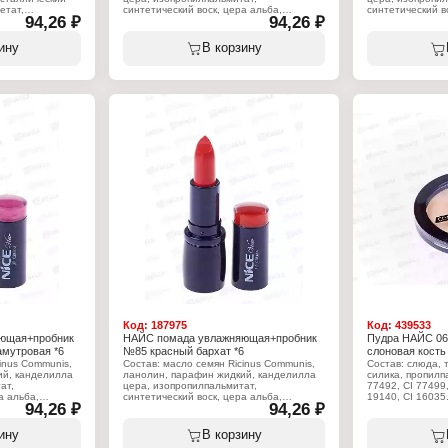
етат,
синтетический воск, цера альба,
синтетический в
94,26 ₽
94,26 ₽
91, ci 77499, ci
коперниция церифера цера, масло какао
коперниция цер
, ci 45410.
теоброма, стеариновая кислота,
теоброма, стеар
вазелин, масло персеи гратиссима,
вазелин, масло 
ину
В корзину
токоферилацетат, пропилпарабен, BHT,
токоферилацета
ароматизатор, линалоол, (+?/- CI 15850,
ароматизатор, л
губ
CI 19140, CI 45380:3, CI 45410, CI
CI 19140, CI 453
75470, CI 77007, CI 77491, CI 77492, CI
75470, CI 77007,
77499, CI 77742, CI 77891, оксихлорид
77499, CI 77742
висмута, боросиликат кальция и
висмута, бороси
алюминия, Слюда, Кремнезем,
алюминия, Слюд
Синтетический фторфлогопит, оксид
Синтетический 
олова, триэтоксикаприлилсилан).
олова, триэтокс
Характеристики:
Характеристики
Бренд: Nice View
Бренд: Nice Vie
Тип товара: Помада для губ
Тип товара: Пом
Вариация: с пробником
Вариация: с пр
Эффект: увлажняющая
Эффект: увлаж
Тон: 46 чистый рубин
Тон: 63 жемчуж
Объём: 4 г
Объём: 4 г
Код:
187975
Код:
439533
ющая+пробник
НАЙС помада увлажняющая+пробник
Пудра НАЙС 065
мутровая *6
№85 красный бархат *6
слоновая кость 
inus Communis,
Состав: масло семян Ricinus Communis,
Состав: слюда, 
ий, канделилла
ланолин, парафин жидкий, канделилла
силика, пропилп
ат,
цера, изопропилпальмитат,
77492, CI 77499,
а альба,
синтетический воск, цера альба,
19140, CI 16035
94,26 ₽
94,26 ₽
ра, масло какао
коперниция церифера цера, масло какао
кислота,
теоброма, стеариновая кислота,
Характеристики
гратиссима,
вазелин, масло персеи гратиссима,
Бренд: Nice Vie
ину
В корзину
лпарабен, BHT,
токоферилацетат, пропилпарабен, BHT,
Тип товара: Пуд