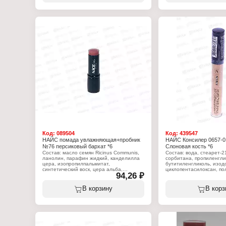
ароматизатор, линалоол, (+?/- CI 15850,
ароматизатор, линалоол,
CI 19140, CI 45380:3, CI 45410, CI
CI 19140, CI 45380:3, CI
75470, CI 77007, CI 77491, CI 77492, CI
75470, CI 77007, CI 7749
77499, CI 77742, CI 77891, оксихлорид
77499, CI 77742, CI 778
висмута, боросиликат кальция и
висмута, боросиликат ка
алюминия, Слюда, Кремнезем,
алюминия, Слюда, Крем
Синтетический фторфлогопит, оксид
Синтетический фторфлог
олова, триэтоксикаприлилсилан).
олова, триэтоксикаприл
Характеристики:
Характеристики:
Бренд: Nice View
Бренд: Nice View
Тип товара: Помада для губ
Тип товара: Помада для 
Вариация: с пробником
Вариация: с пробником
Эффект: увлажняющая
Эффект: увлажняющая
Тон: 14 коричневый
Тон: 44 фиолетовый пе
Объём: 4 г
Объём: 4 г
Код:
089504
Код:
439547
НАЙС помада увлажняющая+пробник
НАЙС Консилер 0657-0
№76 персиковый бархат *6
Слоновая кость *6
Состав: масло семян Ricinus Communis,
Состав: вода, стеарет-2
ланолин, парафин жидкий, канделилла
сорбитана, пропиленгли
цера, изопропилпальмитат,
бутитиленгликоль, изод
синтетический воск, цера альба,
циклопентасилоксан, п
94,26 ₽
коперниция церифера цера, масло какао
гидрогенизированные,
теоброма, стеариновая кислота,
этилгексилпальмитат, т
вазелин, масло персеи гратиссима,
тримеллитат, диметикон
В корзину
В корз
токоферилацетат, пропилпарабен, BHT,
микрокристаллический в
ароматизатор, линалоол, (+?/- CI 15850,
бутилгидрокситолуол, д
CI 19140, CI 45380:3, CI 45410, CI
метилпарабен, пропилп
75470, CI 77007, CI 77491, CI 77492, CI
феноксиэтанол,
77499, CI 77742, CI 77891, оксихлорид
иодопропилбутилкарбам
висмута, боросиликат кальция и
титана, пигмент железн
алюминия, Слюда, Кремнезем,