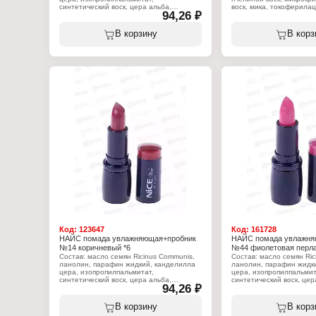
синтетический воск, цера альба,
воск, мика, токоферилац
94,26 ₽
коперниция церифера цера, масло какао
феноксиэтанол. +/- ci 778
теоброма, стеариновая кислота,
77492, ci 77491, ci 15850
вазелин, масло персеи гратиссима,
В корзину
В корз
токоферилацетат, пропилпарабен, BHT,
Характеристики:
ароматизатор, линалоол, (+?/- CI 15850,
Бренд: Nice View
CI 19140, CI 45380:3, CI 45410, CI
Тип товара: Помада для 
75470, CI 77007, CI 77491, CI 77492, CI
Вариация: с пробником
77499, CI 77742, CI 77891, оксихлорид
Эффект: увлажняющая
висмута, боросиликат кальция и
Тон: 110 бордовый
алюминия, Слюда, Кремнезем,
Объём: 4 г
Синтетический фторфлогопит, оксид
олова, триэтоксикаприлилсилан).
Характеристики:
Бренд: Nice View
Тип товара: Помада для губ
Вариация: с пробником
Эффект: увлажняющая
Тон: 41 шелковый персик
Объём: 4 г
Код:
123647
Код:
161728
НАЙС помада увлажняющая+пробник
НАЙС помада увлажня
№14 коричневый *6
№44 фиолетовая перла
Состав: масло семян Ricinus Communis,
Состав: масло семян Ric
ланолин, парафин жидкий, канделилла
ланолин, парафин жидк
цера, изопропилпальмитат,
цера, изопропилпальмит
синтетический воск, цера альба,
синтетический воск, цер
94,26 ₽
коперниция церифера цера, масло какао
коперниция церифера це
теоброма, стеариновая кислота,
теоброма, стеариновая 
вазелин, масло персеи гратиссима,
вазелин, масло персеи 
В корзину
В корз
токоферилацетат, пропилпарабен, BHT,
токоферилацетат, пропи