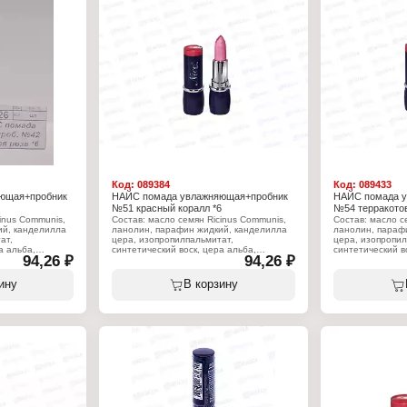
Синтетический фторфлогопит, оксид
Синтетический 
олова, триэтоксикаприлилсилан).
олова, триэтокс
Характеристики:
Характеристики
Бренд: Nice View
Бренд: Nice Vie
Тип товара: Помада для губ
Тип товара: Пом
Вариация: с пробником
Вариация: с пр
Эффект: увлажняющая
Эффект: увлаж
Тон: 16 нежно розово-сиреневый
Тон: 72 мерцаю
Объём: 4 г
Объём: 4 г
Код:
089384
Код:
089433
ющая+пробник
НАЙС помада увлажняющая+пробник
НАЙС помада 
№51 красный коралл *6
№54 терракото
inus Communis,
Состав: масло семян Ricinus Communis,
Состав: масло с
ий, канделилла
ланолин, парафин жидкий, канделилла
ланолин, параф
ат,
цера, изопропилпальмитат,
цера, изопропил
а альба,
синтетический воск, цера альба,
синтетический в
94,26 ₽
94,26 ₽
ра, масло какао
коперниция церифера цера, масло какао
коперниция цер
кислота,
теоброма, стеариновая кислота,
теоброма, стеар
гратиссима,
вазелин, масло персеи гратиссима,
вазелин, масло 
ину
В корзину
лпарабен, BHT,
токоферилацетат, пропилпарабен, BHT,
токоферилацета
 (+?/- CI 15850,
ароматизатор, линалоол, (+?/- CI 15850,
ароматизатор, л
 45410, CI
CI 19140, CI 45380:3, CI 45410, CI
CI 19140, CI 453
1, CI 77492, CI
75470, CI 77007, CI 77491, CI 77492, CI
75470, CI 77007,
91, оксихлорид
77499, CI 77742, CI 77891, оксихлорид
77499, CI 77742
льция и
висмута, боросиликат кальция и
висмута, бороси
незем,
алюминия, Слюда, Кремнезем,
алюминия, Слюд
опит, оксид
Синтетический фторфлогопит, оксид
Синтетический 
илсилан).
олова, триэтоксикаприлилсилан).
олова, триэтокс
Характеристики:
Характеристики
Бренд: Nice View
Бренд: Nice Vie