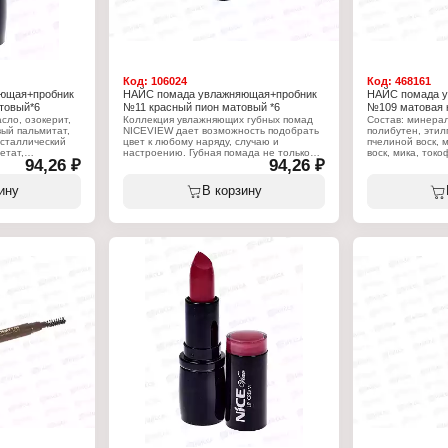
Код:
106024
Код:
468161
ющая+пробник
НАЙС помада увлажняющая+пробник
НАЙС помада у
товый*6
№11 красный пион матовый *6
№109 матовая 
сло, озокерит,
Коллекция увлажняющих губных помад
Состав: минерал
вый пальмитат,
NICEVIEW дает возможность подобрать
полибутен, этил
исталлический
цвет к любому наряду, случаю и
пчелиной воск, 
етат,
настроению. Губная помада не только
воск, мика, ток
94,26 ₽
94,26 ₽
91, ci 77499, ci
украшает, но и бережно ухаживает за
феноксиэтанол. +/
, ci 45410.
нежной кожей губ. Каждый раз,
77492, ci 77491, 
применяя губную помаду, Вы
ину
В корзину
одновременно регенерируете и
Характеристики
увлажняете губы.
Бренд: Nice Vie
губ
Тип товара: Пом
Характеристики:
Вариация: с пр
Бренд: Nice View
Эффект: увлаж
кот
Тип товара: Помада для губ
Тон: 109 матовы
Вариация: с пробником
Объём: 4 г
Особенность: матовая
Тон: №11 Красный пион
Артикул: 104
Вес: 4гр