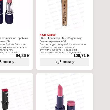
ада для губ
Тип товара: Помада для губ
обником
Вариация: с пробником
няющая
Эффект: увлажняющая
товый
Тон: 64 корица
Объём: 4 г
Код:
433000
увлажняющая+пробник
НАЙС Консилер 0657-05 для лица
янец *6
Бежево-кремовый *6
емян Ricinus Communis,
Состав: вода, стеарет-21, сесквиолеат
ин жидкий, канделилла
сорбитана, пропиленгликоль,
пальмитат,
бутитиленгликоль, изододекан,
оск, цера альба,
циклопентасилоксан, полидецены
94,26 ₽
109,71 ₽
ифера цера, масло какао
гидрогенизированные,
иновая кислота,
этилгексилпальмитат, тридецил
персеи гратиссима,
тримеллитат, диметикон,
В корзину
В корзину
т, пропилпарабен, BHT,
микрокристаллический воск,
иналоол, (+?/- CI 15850,
бутилгидрокситолуол, диоксид кремния,
80:3, CI 45410, CI
метилпарабен, пропилпарабен,
 CI 77491, CI 77492, CI
феноксиэтанол,
, CI 77891, оксихлорид
иодопропилбутилкарбамат, диоксид
ликат кальция и
титана, пигмент железнооксидный.
а, Кремнезем,
фторфлогопит, оксид
Характеристики:
икаприлилсилан).
Бренд: Nice View
Тип товара: Консилер
:
Тон: 05 бежево-кремовый
w
Объем: 7 мл
ада для губ
обником
няющая
 глянец