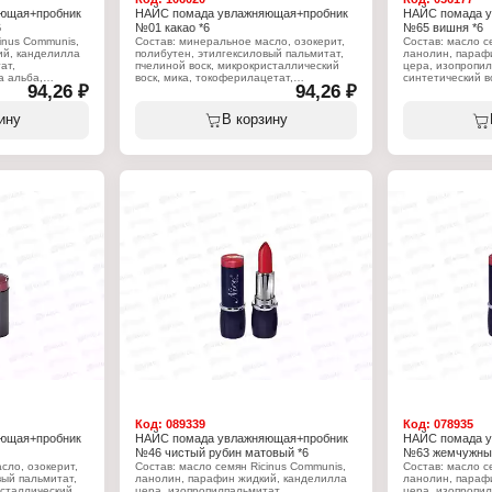
ющая+пробник
НАЙС помада увлажняющая+пробник
НАЙС помада 
6
№01 какао *6
№65 вишня *6
inus Communis,
Состав: минеральное масло, озокерит,
Состав: масло с
ий, канделилла
полибутен, этилгексиловый пальмитат,
ланолин, параф
ат,
пчелиной воск, микрокристаллический
цера, изопропил
а альба,
воск, мика, токоферилацетат,
синтетический в
94,26 ₽
94,26 ₽
ра, масло какао
феноксиэтанол. +/- ci 77891, ci 77499, ci
коперниция цер
кислота,
77492, ci 77491, ci 15850, ci 45410.
теоброма, стеар
гратиссима,
вазелин, масло 
ину
В корзину
лпарабен, BHT,
Характеристики:
токоферилацета
 (+?/- CI 15850,
Бренд: Nice View
ароматизатор, л
 45410, CI
Тип товара: Помада для губ
CI 19140, CI 453
1, CI 77492, CI
Вариация: с пробником
75470, CI 77007,
91, оксихлорид
Эффект: увлажняющая
77499, CI 77742
льция и
Тон: 01 какао
висмута, бороси
незем,
Объём: 4 г
алюминия, Слюд
опит, оксид
Синтетический 
илсилан).
олова, триэтокс
Характеристики
Бренд: Nice Vie
губ
Тип товара: Пом
Вариация: с пр
Эффект: увлаж
Тон: 65 вишня
Объём: 4 г
Код:
089339
Код:
078935
ющая+пробник
НАЙС помада увлажняющая+пробник
НАЙС помада 
№46 чистый рубин матовый *6
№63 жемчужный
сло, озокерит,
Состав: масло семян Ricinus Communis,
Состав: масло с
вый пальмитат,
ланолин, парафин жидкий, канделилла
ланолин, параф
исталлический
цера, изопропилпальмитат,
цера, изопропил