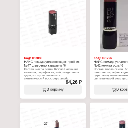
Синтетический фторфлогопит, оксид
Характеристики:
олова, триэтоксикаприлилсилан).
Бренд: Nice View
Тип товара: Консилер
Характеристики:
Тон: 01 слоновая кость
Бренд: Nice View
Объем: 7 мл
Тип товара: Помада для губ
Вариация: с пробником
Эффект: увлажняющая
Тон: 76 персиковый бархат
Объём: 4 г
Код:
087080
Код:
161726
НАЙС помада увлажняющая+пробник
НАЙС помада увлажня
№47 сливочная карамель *6
№42 нежная роза *6
Состав: масло семян Ricinus Communis,
Состав: масло семян Ric
ланолин, парафин жидкий, канделилла
ланолин, парафин жидк
цера, изопропилпальмитат,
цера, изопропилпальмит
синтетический воск, цера альба,
синтетический воск, цер
94,26 ₽
коперниция церифера цера, масло какао
коперниция церифера це
теоброма, стеариновая кислота,
теоброма, стеариновая 
вазелин, масло персеи гратиссима,
вазелин, масло персеи 
В корзину
В корз
токоферилацетат, пропилпарабен, BHT,
токоферилацетат, пропи
ароматизатор, линалоол, (+?/- CI 15850,
ароматизатор, линалоол,
CI 19140, CI 45380:3, CI 45410, CI
CI 19140, CI 45380:3, CI
75470, CI 77007, CI 77491, CI 77492, CI
75470, CI 77007, CI 7749
77499, CI 77742, CI 77891, оксихлорид
77499, CI 77742, CI 778
висмута, боросиликат кальция и
висмута, боросиликат ка
алюминия, Слюда, Кремнезем,
алюминия, Слюда, Крем
Синтетический фторфлогопит, оксид
Синтетический фторфлог
олова, триэтоксикаприлилсилан).
олова, триэтоксикаприл
Характеристики:
Характеристики:
Бренд: Nice View
Бренд: Nice View