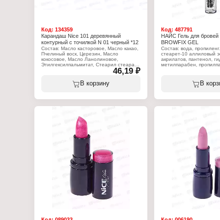
Код:
134359
Код:
487791
Карандаш Nice 101 деревянный
НАЙС Гель для бровей
контурный с точилкой N 01 черный *12
BROWFIX GEL
Состав: Масло касторовое, Масло какао,
Состав: вода, пропиленг
Пчелиный воск, Церезин, Масло
стеарет-10 аллиловый 
кокосовое, Масло Ланолиновое,
акрилатов, пантенол, ги
Этилгексилпальмитат, Стеарил стеарат,
метилпарабен, пропилп
46,19 ₽
Ланолин, Карнаубский воск,
Пропилпарабен.
Характеристики:
Бренд: Nice View
В корзину
В корз
Характеристики:
Тип товара: Гель для бр
Бренд: Nice View
Название: "BROWFIX G
Тип товара: Карандаш для глаз и губ
Тон: Прозрачный
Вариация: контурный
Объем: 4 мл
Комплектация: с точилкой
Тон: 01 черный
Вес: 2,1 г
Код:
089033
Код:
006190