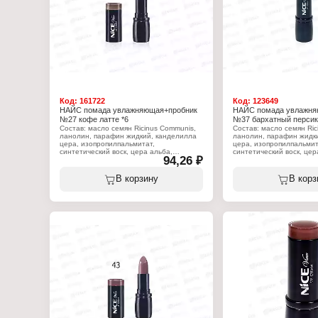
Тип товара: Помада для губ
Тип товара: Помада для 
Вариация: с пробником
Вариация: с пробником
Эффект: увлажняющая
Эффект: увлажняющая
Тон: 47 сливочная карамель
Тон: 42 нежная роза
Объём: 4 г
Объём: 4 г
Код:
161722
Код:
123649
НАЙС помада увлажняющая+пробник
НАЙС помада увлажня
№27 кофе латте *6
№37 бархатный персик
Состав: масло семян Ricinus Communis,
Состав: масло семян Ric
ланолин, парафин жидкий, канделилла
ланолин, парафин жидк
цера, изопропилпальмитат,
цера, изопропилпальмит
синтетический воск, цера альба,
синтетический воск, цер
94,26 ₽
коперниция церифера цера, масло какао
коперниция церифера це
теоброма, стеариновая кислота,
теоброма, стеариновая 
вазелин, масло персеи гратиссима,
вазелин, масло персеи 
В корзину
В корз
токоферилацетат, пропилпарабен, BHT,
токоферилацетат, пропи
ароматизатор, линалоол, (+?/- CI 15850,
ароматизатор, линалоол,
CI 19140, CI 45380:3, CI 45410, CI
CI 19140, CI 45380:3, CI
75470, CI 77007, CI 77491, CI 77492, CI
75470, CI 77007, CI 7749
77499, CI 77742, CI 77891, оксихлорид
77499, CI 77742, CI 778
висмута, боросиликат кальция и
висмута, боросиликат ка
алюминия, Слюда, Кремнезем,
алюминия, Слюда, Крем
Синтетический фторфлогопит, оксид
Синтетический фторфлог
олова, триэтоксикаприлилсилан).
олова, триэтоксикаприл
Характеристики:
Характеристики:
Бренд: Nice View
Бренд: Nice View
Тип товара: Помада для губ
Тип товара: Помада для 
Вариация: с пробником
Вариация: с пробником
Эффект: увлажняющая
Эффект: увлажняющая
Тон: 27 кофе латте
Тон: 37 бархатный перс
Объём: 4 г
Объём: 4 г