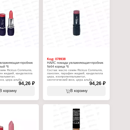
фторфлогопит, оксид
Синтетический фторфлогопит, оксид
икаприлилсилан).
олова, триэтоксикаприлилсилан).
:
Характеристики:
w
Бренд: Nice View
ада для губ
Тип товара: Помада для губ
обником
Вариация: с пробником
няющая
Эффект: увлажняющая
щий розовый
Тон: 31 розовый лепесток перламутра
Объём: 4 г
Код:
078938
увлажняющая+пробник
НАЙС помада увлажняющая+пробник
вый *6
№64 корица *6
емян Ricinus Communis,
Состав: масло семян Ricinus Communis,
ин жидкий, канделилла
ланолин, парафин жидкий, канделилла
пальмитат,
цера, изопропилпальмитат,
оск, цера альба,
синтетический воск, цера альба,
94,26 ₽
94,26 ₽
ифера цера, масло какао
коперниция церифера цера, масло какао
иновая кислота,
теоброма, стеариновая кислота,
персеи гратиссима,
вазелин, масло персеи гратиссима,
В корзину
В корзину
т, пропилпарабен, BHT,
токоферилацетат, пропилпарабен, BHT,
иналоол, (+?/- CI 15850,
ароматизатор, линалоол, (+?/- CI 15850,
80:3, CI 45410, CI
CI 19140, CI 45380:3, CI 45410, CI
 CI 77491, CI 77492, CI
75470, CI 77007, CI 77491, CI 77492, CI
, CI 77891, оксихлорид
77499, CI 77742, CI 77891, оксихлорид
ликат кальция и
висмута, боросиликат кальция и
а, Кремнезем,
алюминия, Слюда, Кремнезем,
фторфлогопит, оксид
Синтетический фторфлогопит, оксид
икаприлилсилан).
олова, триэтоксикаприлилсилан).
:
Характеристики:
w
Бренд: Nice View