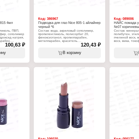
Код:
386967
Код:
089006
 815 4мл
Подводка для глаз Nice 805-1 айлайнер
НАЙС помада 
черный *6
№07 коричневы
ликоль, ПВП,
Состав: вода, акриловый сополимер,
Состав: минерал
эфир, сополимер
пропиленгликоль, полисорбат 20,
полибутен, этил
дроксид натрия,
феноксиэтанол, пропилпарабен,
пчелиной воск, 
арабен.
метилпарабен, краситель.
воск, мика, ток
100,63 ₽
120,43 ₽
феноксиэтанол. +/
Характеристики:
77492, ci 77491, 
Бренд: Nice View
ину
В корзину
овей
Тип товара: Подводка для глаз
Характеристики
EL"
Вариация: маркер
Бренд: Nice Vie
Тон: 01 черный
Тип товара: Пом
Вариация: с пр
Эффект: увлаж
Тон: 07 коричне
Объём: 4 г
Код:
106020
Код:
056177