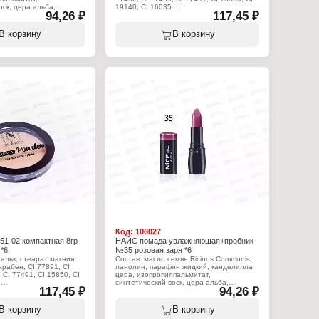
оск, цера альба,
19140, CI 16035.
94,26 ₽
117,45 ₽
ифера цера, масло какао
иновая кислота,
Характеристики:
персеи гратиссима,
Бренд: Nice View
В корзину
В корзину
т, пропилпарабен, BHT,
Тип товара: Пудра для лица
иналоол, (+?/- CI 15850,
Тон: теплый бежевый
80:3, CI 45410, CI
Вес: 8 г
 CI 77491, CI 77492, CI
, CI 77891, оксихлорид
ликат кальция и
а, Кремнезем,
фторфлогопит, оксид
икаприлилсилан).
:
w
ада для губ
обником
няющая
но-розовый
Код:
106027
1-02 компактная 8гр
НАЙС помада увлажняющая+пробник
*6
№35 розовая заря *6
тальк, стеарат магния,
Состав: масло семян Ricinus Communis,
арабен, CI 77891, CI
ланолин, парафин жидкий, канделилла
 CI 77491, CI 15850, CI
цера, изопропилпальмитат,
.
синтетический воск, цера альба,
117,45 ₽
94,26 ₽
коперниция церифера цера, масло какао
:
теоброма, стеариновая кислота,
w
вазелин, масло персеи гратиссима,
В корзину
В корзину
ра для лица
токоферилацетат, пропилпарабен, BHT,