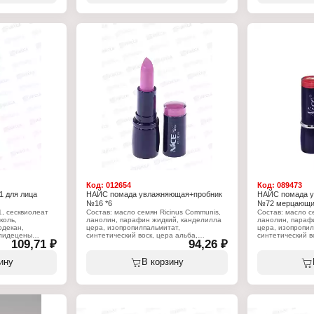
 (+?/- CI 15850,
ароматизатор, линалоол, (+?/- CI 15850,
Тон: слоновая ко
 45410, CI
CI 19140, CI 45380:3, CI 45410, CI
Вес: 8 г
1, CI 77492, CI
75470, CI 77007, CI 77491, CI 77492, CI
91, оксихлорид
77499, CI 77742, CI 77891, оксихлорид
льция и
висмута, боросиликат кальция и
незем,
алюминия, Слюда, Кремнезем,
опит, оксид
Синтетический фторфлогопит, оксид
илсилан).
олова, триэтоксикаприлилсилан).
Характеристики:
Бренд: Nice View
губ
Тип товара: Помада для губ
Вариация: с пробником
Эффект: увлажняющая
рламутровый
Тон: 85 красный бархат
Объём: 4 г
Код:
012654
Код:
089473
1 для лица
НАЙС помада увлажняющая+пробник
НАЙС помада 
№16 *6
№72 мерцающий
1, сесквиолеат
Состав: масло семян Ricinus Communis,
Состав: масло с
коль,
ланолин, парафин жидкий, канделилла
ланолин, параф
одекан,
цера, изопропилпальмитат,
цера, изопропил
олидецены
синтетический воск, цера альба,
синтетический в
109,71 ₽
94,26 ₽
коперниция церифера цера, масло какао
коперниция цер
ридецил
теоброма, стеариновая кислота,
теоброма, стеар
,
вазелин, масло персеи гратиссима,
вазелин, масло 
ину
В корзину
оск,
токоферилацетат, пропилпарабен, BHT,
токоферилацета
иоксид кремния,
ароматизатор, линалоол, (+?/- CI 15850,
ароматизатор, л
арабен,
CI 19140, CI 45380:3, CI 45410, CI
CI 19140, CI 453
75470, CI 77007, CI 77491, CI 77492, CI
75470, CI 77007,
ат, диоксид
77499, CI 77742, CI 77891, оксихлорид
77499, CI 77742
ооксидный.
висмута, боросиликат кальция и
висмута, бороси
алюминия, Слюда, Кремнезем,
алюминия, Слюд