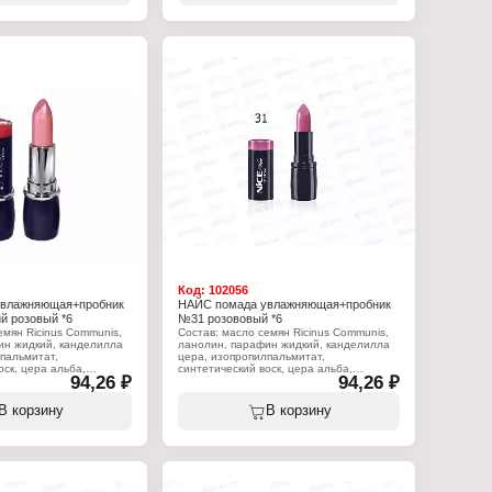
сть
ароматизатор, линалоол, (+?/- CI 15850,
CI 19140, CI 45380:3, CI 45410, CI
75470, CI 77007, CI 77491, CI 77492, CI
77499, CI 77742, CI 77891, оксихлорид
висмута, боросиликат кальция и
алюминия, Слюда, Кремнезем,
Синтетический фторфлогопит, оксид
олова, триэтоксикаприлилсилан).
Характеристики:
Бренд: Nice View
Тип товара: Помада для губ
Вариация: с пробником
Эффект: увлажняющая
Тон: 35 розовая заря
Объём: 4 г
Код:
102056
увлажняющая+пробник
НАЙС помада увлажняющая+пробник
 розовый *6
№31 розововый *6
емян Ricinus Communis,
Состав: масло семян Ricinus Communis,
ин жидкий, канделилла
ланолин, парафин жидкий, канделилла
пальмитат,
цера, изопропилпальмитат,
оск, цера альба,
синтетический воск, цера альба,
94,26 ₽
94,26 ₽
ифера цера, масло какао
коперниция церифера цера, масло какао
иновая кислота,
теоброма, стеариновая кислота,
персеи гратиссима,
вазелин, масло персеи гратиссима,
В корзину
В корзину
т, пропилпарабен, BHT,
токоферилацетат, пропилпарабен, BHT,
иналоол, (+?/- CI 15850,
ароматизатор, линалоол, (+?/- CI 15850,
80:3, CI 45410, CI
CI 19140, CI 45380:3, CI 45410, CI
 CI 77491, CI 77492, CI
75470, CI 77007, CI 77491, CI 77492, CI
, CI 77891, оксихлорид
77499, CI 77742, CI 77891, оксихлорид
ликат кальция и
висмута, боросиликат кальция и
а, Кремнезем,
алюминия, Слюда, Кремнезем,