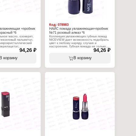
Код:
078983
влажняющая +пробник
НАЙС помада увлажняющая+пробник
красный *6
№71 розовый алмаз *6
ьное масло, озокерит,
Коллекция увлажняющих губных помад
гексиловый пальмитат,
NICEVIEW дает возможность подобрать
микрокристаллический
цвет к любому наряду, случаю и
оферилацетат,
настроению. Губная помада не только
94,26 ₽
94,26 ₽
- ci 77891, ci 77499, ci
украшает, но и бережно ухаживает за
ci 15850, ci 45410.
нежной кожей губ. Каждый раз,
применяя губную помаду, Вы
В корзину
В корзину
:
одновременно регенерируете и
w
увлажняете губы.
ада для губ
обником
Характеристики:
няющая
Бренд: Nice View
й красный
Тип товара: Помада для губ
Вариация: с пробником
Особенность: увлажняющая
Тон: №71 Розовый алмаз
Артикул: 104
Вес: 4гр