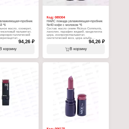
Код:
089304
увлажняющая+пробник
НАЙС помада увлажняющая+пробник
й *6
№40 кофе с молоком *6
ьное масло, озокерит,
Состав: масло семян Ricinus Communis,
гексиловый пальмитат,
ланолин, парафин жидкий, канделилла
микрокристаллический
цера, изопропилпальмитат,
оферилацетат,
синтетический воск, цера альба,
94,26 ₽
94,26 ₽
- ci 77891, ci 77499, ci
коперниция церифера цера, масло какао
ci 15850, ci 45410.
теоброма, стеариновая кислота,
вазелин, масло персеи гратиссима,
В корзину
В корзину
:
токоферилацетат, пропилпарабен, BHT,
w
ароматизатор, линалоол, (+?/- CI 15850,
ада для губ
CI 19140, CI 45380:3, CI 45410, CI
обником
75470, CI 77007, CI 77491, CI 77492, CI
няющая
77499, CI 77742, CI 77891, оксихлорид
вый
висмута, боросиликат кальция и
алюминия, Слюда, Кремнезем,
Синтетический фторфлогопит, оксид
олова, триэтоксикаприлилсилан).
Характеристики:
Бренд: Nice View
Тип товара: Помада для губ
Вариация: с пробником
Эффект: увлажняющая
Тон: 40 кофе с молоком
Объём: 4 г
Код:
006175