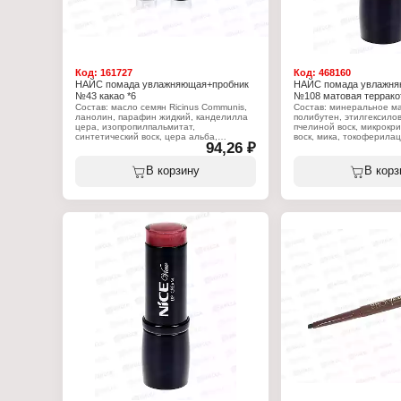
Код:
161727
Код:
468160
НАЙС помада увлажняющая+пробник
НАЙС помада увлажня
№43 какао *6
№108 матовая террако
Состав: масло семян Ricinus Communis,
Состав: минеральное ма
ланолин, парафин жидкий, канделилла
полибутен, этилгексило
цера, изопропилпальмитат,
пчелиной воск, микрокр
синтетический воск, цера альба,
воск, мика, токоферилац
94,26 ₽
коперниция церифера цера, масло какао
феноксиэтанол. +/- ci 778
теоброма, стеариновая кислота,
77492, ci 77491, ci 15850
вазелин, масло персеи гратиссима,
В корзину
В корз
токоферилацетат, пропилпарабен, BHT,
Характеристики:
ароматизатор, линалоол, (+?/- CI 15850,
Бренд: Nice View
CI 19140, CI 45380:3, CI 45410, CI
Тип товара: Помада для 
75470, CI 77007, CI 77491, CI 77492, CI
Вариация: с пробником
77499, CI 77742, CI 77891, оксихлорид
Эффект: увлажняющая
висмута, боросиликат кальция и
Тон: 108 матовый терра
алюминия, Слюда, Кремнезем,
Объём: 4 г
Синтетический фторфлогопит, оксид
олова, триэтоксикаприлилсилан).
Характеристики:
Бренд: Nice View
Тип товара: Помада для губ
Вариация: с пробником
Эффект: увлажняющая
Тон: 43 капучино
Объём: 4 г