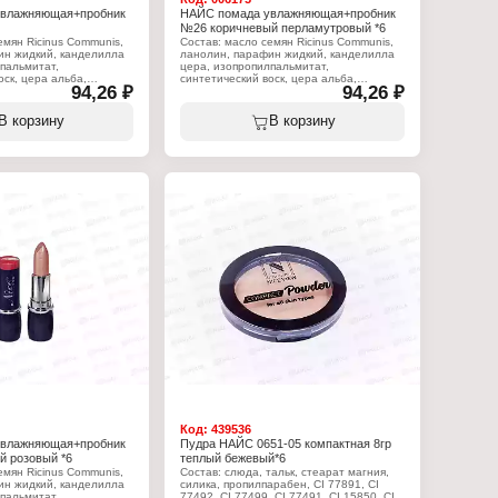
увлажняющая+пробник
НАЙС помада увлажняющая+пробник
№26 коричневый перламутровый *6
емян Ricinus Communis,
Состав: масло семян Ricinus Communis,
ин жидкий, канделилла
ланолин, парафин жидкий, канделилла
пальмитат,
цера, изопропилпальмитат,
оск, цера альба,
синтетический воск, цера альба,
94,26 ₽
94,26 ₽
ифера цера, масло какао
коперниция церифера цера, масло какао
иновая кислота,
теоброма, стеариновая кислота,
персеи гратиссима,
вазелин, масло персеи гратиссима,
В корзину
В корзину
т, пропилпарабен, BHT,
токоферилацетат, пропилпарабен, BHT,
иналоол, (+?/- CI 15850,
ароматизатор, линалоол, (+?/- CI 15850,
80:3, CI 45410, CI
CI 19140, CI 45380:3, CI 45410, CI
 CI 77491, CI 77492, CI
75470, CI 77007, CI 77491, CI 77492, CI
, CI 77891, оксихлорид
77499, CI 77742, CI 77891, оксихлорид
ликат кальция и
висмута, боросиликат кальция и
а, Кремнезем,
алюминия, Слюда, Кремнезем,
фторфлогопит, оксид
Синтетический фторфлогопит, оксид
икаприлилсилан).
олова, триэтоксикаприлилсилан).
:
Характеристики:
w
Бренд: Nice View
ада для губ
Тип товара: Помада для губ
обником
Вариация: с пробником
няющая
Эффект: увлажняющая
Тон: 26 коричневый перламутр
Объём: 4 г
Код:
439536
увлажняющая+пробник
Пудра НАЙС 0651-05 компактная 8гр
 розовый *6
теплый бежевый*6
емян Ricinus Communis,
Состав: слюда, тальк, стеарат магния,
ин жидкий, канделилла
силика, пропилпарабен, CI 77891, CI
пальмитат,
77492, CI 77499, CI 77491, CI 15850, CI