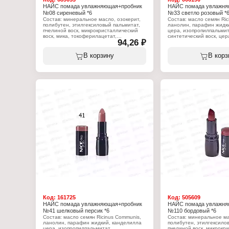
НАЙС помада увлажняющая+пробник
НАЙС помада увлажня
№08 сиреневый *6
№33 светло розовый *
Состав: минеральное масло, озокерит,
Состав: масло семян Ric
полибутен, этилгексиловый пальмитат,
ланолин, парафин жидк
пчелиной воск, микрокристаллический
цера, изопропилпальмит
воск, мика, токоферилацетат,
синтетический воск, цер
94,26 ₽
феноксиэтанол. +/- ci 77891, ci 77499, ci
коперниция церифера це
77492, ci 77491, ci 15850, ci 45410.
теоброма, стеариновая 
вазелин, масло персеи 
В корзину
В корз
Характеристики:
токоферилацетат, пропи
Бренд: Nice View
ароматизатор, линалоол,
Тип товара: Помада для губ
CI 19140, CI 45380:3, CI
Вариация: с пробником
75470, CI 77007, CI 7749
Эффект: увлажняющая
77499, CI 77742, CI 778
Тон: 08 сиреневый
висмута, боросиликат ка
Объём: 4 г
алюминия, Слюда, Крем
Синтетический фторфлог
олова, триэтоксикаприл
Характеристики:
Бренд: Nice View
Тип товара: Помада для 
Вариация: с пробником
Эффект: увлажняющая
Тон: 33 светло-розовый
Объём: 4 г
Код:
161725
Код:
505609
НАЙС помада увлажняющая+пробник
НАЙС помада увлажня
№41 шелковый персик *6
№110 бордовый *6
Состав: масло семян Ricinus Communis,
Состав: минеральное ма
ланолин, парафин жидкий, канделилла
полибутен, этилгексило
цера, изопропилпальмитат,
пчелиной воск, микрокр