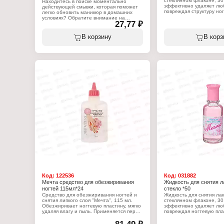
стеклянном флаконе, 30 
Находитесь в поиске моментально
эффективно удаляет люб
действующей смывки, которая поможет
повреждая структуру ног
легко обновить маникюр в домашних
Специальная формула ж
условиях? Обратите внимание на
27,77 ₽
предотвращает обезжи
жидкость для снятия лака «Быстрый
ногтевой пластины, отл
эффект», которая дает возможность за
для тонких и ломких ног
считанные секунды снять матовое или
В корзину
В корз
использоваться для снят
глянцевое покрытие. Благодаря этой
накладных ногтей.
новинке каждой женщине не составит
труда стереть остатки лака даже с
Характеристики:
интенсивными, многочисленными
Бренд: Ласка
блестками. Хотя в состав входит ацетон,
Тип товара: Жидкость дл
представленное средство
Назначение: для маник
характеризуется нежным и щадящим
Упаковка: стеклянный ф
воздействием на ногтевую пластину.
Объем: 30 мл
Оно абсолютно безвредно, поэтому Вы
можете пользоваться средством
регулярно без опасений. Жидкость для
снятия лака с экстрактами календулы и
ромашки не вызывает расслоения
ногтевой пластины. Дарит ей
естественный блеск и здоровый,
привлекательный вид.
Характеристики:
Бренд: Fito Косметик
Тип товара: Жидкость для снятия лака
Серия: Быстрый эффект
Вариация: ромашка и календула
Упаковка: пластиковый флакон
Объем: 30 мл
Код:
122536
Код:
031882
Мечта средство для обезжиривания
Жидкость для снятия л
ногтей 115мл*24
стекло *50
Средство для обезжиривания ногтей и
Жидкость для снятия лак
снятия липкого слоя "Мечта", 115 мл.
стеклянном флаконе, 30
Обезжиривает ногтевую пластину, мягко
эффективно удаляет люб
удаляя влагу и пыль. Применяется перед
повреждая ногтевую пла
нанесением искусственного покрытия
приятный аромат, что д
(акрил, гель, шелк) или декоративного
более комфортной. Сре