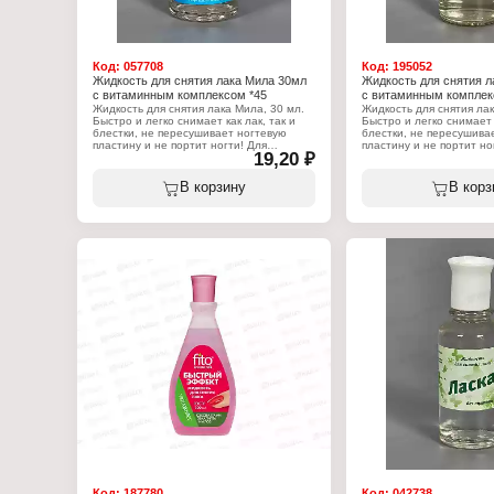
Код:
057708
Код:
195052
Жидкость для снятия лака Мила 30мл
Жидкость для снятия л
с витаминным комплексом *45
с витаминным комплек
Жидкость для снятия лака Мила, 30 мл.
Жидкость для снятия лак
Быстро и легко снимает как лак, так и
Быстро и легко снимает к
блестки, не пересушивает ногтевую
блестки, не пересушива
пластину и не портит ногти! Для
пластину и не портит но
19,20 ₽
придания жидкости приятного запаха и
придания жидкости прия
полезных свойств по уходу за ногтями в
полезных свойств по ухо
нее добавили витаминный комплекс.
нее добавили витаминны
В корзину
В корз
Способ применения: смочите ватный
Способ применения: см
диск в жидкости для снятия лака. Пока
диск в жидкости для сня
она не выветрилась, протрите диском
она не выветрилась, пр
ногтевую пластину с лаком. Если лак не
ногтевую пластину с лак
смывается, возьмите новый диск и
смывается, возьмите но
повторите процедуру. Для стирания
повторите процедуру. Д
блесток нужно немного больше
блесток нужно немного
времени, поэтому перед тем как
времени, поэтому перед 
протирать ноготь, придержите на нем
протирать ноготь, прид
смоченный жидкостью диск примерно
смоченный жидкостью д
полминуты, и только затем удаляйте
полминуты, и только за
лак. После процедуры следует вымыть
лак. После процедуры с
руки с мылом и нанести питательный
руки с мылом и нанести
крем.
крем.
Характеристики:
Характеристики:
Бренд: Мила
Бренд: Мила
Тип товара: Жидкость для снятия лака
Тип товара: Жидкость дл
Назначение: для маникюра и педикюра
Назначение: для маник
Вариация: с витаминным комплексом
Вариация: с витаминны
Объем: 30 мл
Объем: 99 мл
Код:
187780
Код:
042738