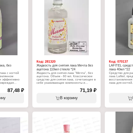
противовоспали
ла
ромашка питает 
вы и миндаля
на
Характеристики
пропанол,
Бренд: Fito Кос
 оливковое,
Тип товара: Жид
Серия: Быстрый
Вариация: рома
Упаковка: стекл
Объем: 100 мл
Код:
281320
Код:
070137
ка, без
Жидкость для снятия лака Мечта без
LAFITEL средст
ацетона 110мл стекло *24
лака 40мл *22
лака с ногтей
Жидкость для снятия лака "Мечта", без
Средство для р
теклянном
ацетона. Объем - 60 мл. Классическое
лака Lafitel, пр
 и эффективно
средство для снятия лака, сочетающее в
восстановления 
повреждая
себе ухаживающие компоненты и
лака для ногтей
альная мягкая
активные вещества, позволяющие
оптимальное со
 жидкости
87,48 ₽
деликатно и быстро удалить
71,19 ₽
растворителей, 
ривание
декоративное лаковое покрытие с
масла и воды, п
ично подходит
ногтей.
структуры лака.
ину
В корзину
тей. Нанести
насыщенным. Ре
ь ногтя ватным
Характеристики:
применению: до
рый лак.
Бренд: Мечта
средства во фла
Тип товара: Жидкость для снятия лака
При необходимо
Назначение: для маникюра и педикюра
разбавителя до 
Особенность: без ацетона
Состав: этилаце
я снятия лака
Состав: этилацетат, изопропанол
изопропиловый 
юра и педикюра
(АИПС), вода, бутилацетат,
на
парфюмерная композиция
Характеристики
флакон
Упаковка: стеклянный флакон
Бренд: Lafitel
Объем: 110 мл
Тип товара: Сре