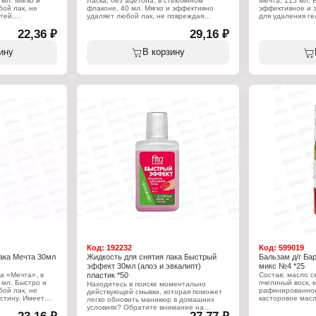
мл. Мягко и
Ласка, без ацетона, в стеклянном
Мечта, 115 мл. 
ой лак, не
флаконе, 40 мл. Мягко и эффективно
эффективное и 
тей.
удаляет любой лак, не повреждая
для удаления ге
идкости
структуру ногтей. Специальная мягкая
ногтей. Эффекти
ривание
22,36 ₽
безацетоновая формула жидкости
29,16 ₽
быстро и без ус
ично подходит
предотвращает обезжиривание
гель-лаков не н
тей. Может
ногтевой пластины, отлично подходит
пластине.
ину
В корзину
ия лака с
для тонких и ломких ногтей. Нанести
жидкость на поверхность ногтя ватным
Характеристики
тампоном и удалить старый лак.
Бренд: Мечта
Тип товара: Сре
Характеристики:
- лака
я снятия лака
Бренд: Ласка
Назначение: дл
юра и педикюра
Тип товара: Жидкость для снятия лака
Состав: ацетон,
лакон
Назначение: для маникюра и педикюра
бутилацетат, п
Особенность: без ацетона
краситель
Упаковка: пластиковый флакон
Объем: 115 мл
Объем: 40 мл
Код:
192232
Код:
599019
ака Мечта 30мл
Жидкость для снятия лака Быстрый
Бальзам д/г Бар
эффект 30мл (алоэ и эвкалипт)
микс №4 *25
а «Мечта», в
пластик *50
Состав: масло с
 мл. Быстро и
пчелиный воск, 
Находитесь в поиске моментально
ой лак, не
рафинированное
действующей смывки, которая поможет
стину. Имеет
касторовое масл
легко обновить маникюр в домашних
елает процедуру
ацетат токофер
условиях? Обратите внимание на
дство
жидкость для снятия лака «Быстрый