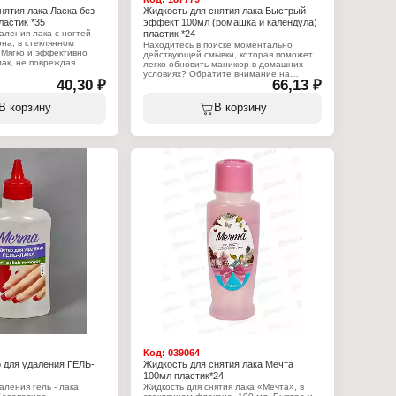
нятия лака Ласка без
Жидкость для снятия лака Быстрый
ластик *35
эффект 100мл (ромашка и календула)
аления лака с ногтей
пластик *24
она, в стеклянном
Находитесь в поиске моментально
 Мягко и эффективно
действующей смывки, которая поможет
ак, не повреждая
легко обновить маникюр в домашних
й. Специальная мягкая
условиях? Обратите внимание на
формула жидкости
40,30 ₽
66,13 ₽
жидкость для снятия лака «Быстрый
обезжиривание
эффект», которая дает возможность за
ны, отлично подходит
считанные секунды снять матовое или
В корзину
В корзину
мких ногтей. Нанести
глянцевое покрытие. Благодаря этой
ерхность ногтя ватным
новинке каждой женщине не составит
ить старый лак.
труда стереть остатки лака даже с
интенсивными, многочисленными
:
блестками. Хотя в состав входит ацетон,
представленное средство
кость для снятия лака
характеризуется нежным и щадящим
я маникюра и педикюра
воздействием на ногтевую пластину.
ез ацетона
Оно абсолютно безвредно, поэтому Вы
иковый флакон
можете пользоваться средством
регулярно без опасений. Жидкость для
снятия лака с экстрактами календулы и
ромашки не вызывает расслоения
ногтевой пластины. Дарит ей
естественный блеск и здоровый,
привлекательный вид.
Характеристики:
Бренд: Fito Косметик
Тип товара: Жидкость для снятия лака
Серия: Быстрый эффект
Вариация: ромашка и календула
Состав: ацетон, вода, экстракт
календулы и ромашки, парфюмерная
композиция, Е-124
Код:
039064
Упаковка: пластиковый флакон
 для удаления ГЕЛЬ-
Жидкость для снятия лака Мечта
Объем: 100 мл
100мл пластик*24
аления гель - лака
Жидкость для снятия лака «Мечта», в