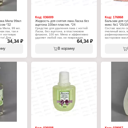
Код:
036009
Код:
176868
ака Мила 99мл
Жидкость для снятия лака Ласка без
Бальзам для гу
сом *32
ацетона 100мл пластик. *24
микс №1 *25/10
а Мила, 99 мл.
Средство для удаления лака с ногтей
Состав: масло с
ак лак, так и
Ласка, без ацетона, в пластиковом
пчелиный воск, 
ет ногтевую
флаконе, 100 мл. Мягко и эффективно
рафинированное
гти! Для
удаляет любой лак, не повреждая
касторовое масл
34,34 ₽
64,34 ₽
тного запаха и
структуру ногтей. Специальная мягкая
ацетат токофер
ду за ногтями в
безацетоновая формула жидкости
й комплекс.
предотвращает обезжиривание
Характеристики
ину
В корзину
очите ватный
ногтевой пластины, отлично подходит
Бренд: Fito Кос
тия лака. Пока
для тонких и ломких ногтей. Нанести
Тип товара: Бал
отрите диском
жидкость на поверхность ногтя ватным
Серия: Бархатны
ом. Если лак не
тампоном и удалить старый лак.
Модель: №1 (мик
вый диск и
Вес: 4,5 г
ля стирания
Характеристики:
 больше
Бренд: Ласка
тем как
Тип товара: Жидкость для снятия лака
ержите на нем
Назначение: для маникюра и педикюра
иск примерно
Особенность: без ацетона
тем удаляйте
Упаковка: пластиковый флакон
ледует вымыть
Объем: 100 мл
 питательный
я снятия лака
юра и педикюра
м комплексом
Код:
036008
Код:
039067