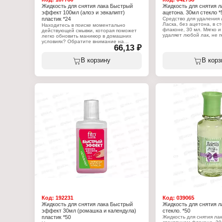
Жидкость для снятия лака Быстрый
Жидкость для снятия л
эффект 100мл (алоэ и эвкалипт)
ацетона. 30мл стекло *
пластик *24
Средство для удаления 
Ласка, без ацетона, в с
Находитесь в поиске моментально
флаконе, 30 мл. Мягко 
действующей смывки, которая поможет
удаляет любой лак, не 
легко обновить маникюр в домашних
структуру ногтей. Специ
условиях? Обратите внимание на
66,13 ₽
безацетоновая формула
жидкость для снятия лака «Быстрый
предотвращает обезжи
эффект», которая дает возможность за
ногтевой пластины, отл
считанные секунды снять матовое или
В корзину
В корз
для тонких и ломких ног
глянцевое покрытие. Благодаря этой
жидкость на поверхност
новинке каждой женщине не составит
тампоном и удалить ста
труда стереть остатки лака даже с
интенсивными, многочисленными
Характеристики:
блестками. Хотя в состав входит ацетон,
Бренд: Ласка
представленное средство
Тип товара: Жидкость дл
характеризуется нежным и щадящим
Назначение: для маник
воздействием на ногтевую пластину.
Особенность: без ацето
Оно абсолютно безвредно, поэтому Вы
Упаковка: стеклянный ф
можете пользоваться средством
Объем: 30 мл
регулярно без опасений. Жидкость для
снятия лака с экстрактами алоэ и
эвкалиптом не вызывает расслоения
ногтевой пластины. Дарит ей
естественный блеск и здоровый,
привлекательный вид.
Характеристики:
Бренд: Fito Косметик
Тип товара: Жидкость для снятия лака
Серия: Быстрый эффект
Вариация: алоэ и эвкалипт
Состав: ацетон, вода, экстракт эвкалипта
и алоэ, парфюмерная композиция, Е-124
Упаковка: пластиковый флакон
Код:
192231
Код:
039065
Объем: 100 мл
Жидкость для снятия лака Быстрый
Жидкость для снятия л
эффект 30мл (ромашка и календула)
стекло. *50
пластик *50
Жидкость для снятия лак