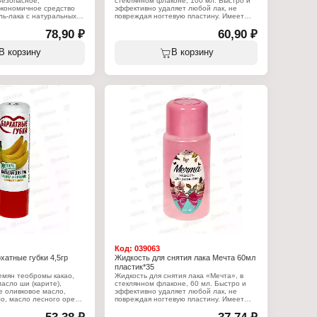
Безопасное,
стеклянном флаконе, 100 мл. Быстро и
экономичное средство
эффективно удаляет любой лак, не
ль-лака с натуральных
повреждая ногтевую пластину. Имеет
вный состав средства
приятный аромат, что делает процедуру
илий снимает все виды
78,90 ₽
более комфортной. Средство
60,90 ₽
анося вреда ногтевой
эффективно справляется с любым лаком,
противодействует попаданию красящих
В корзину
В корзину
пигментов в ногтевую пластину. Добавка
:
изопропанола и бутилацетата смягчает
действие ацетона.
дство для удаления гель
Характеристики:
я маникюра и педикюра
Бренд: Мечта
 вода, изопропанол,
Тип товара: Жидкость для снятия лака
арфюмерная композиция,
Назначение: для маникюра и педикюра
Упаковка: пластиковый флакон
Состав: ацетон, вода, изопропанол,
бутилацетат, парфюмерная композиция,
краситель
Объем: 100 мл
Код:
039063
хатные губки 4,5гр
Жидкость для снятия лака Мечта 60мл
пластик*35
емян теобромы какао,
Жидкость для снятия лака «Мечта», в
масло ши (карите),
стеклянном флаконе, 60 мл. Быстро и
 оливковое масло,
эффективно удаляет любой лак, не
о, масло лесного ореха,
повреждая ногтевую пластину. Имеет
ола, ароматизатор.
приятный аромат, что делает процедуру
более комфортной. Средство