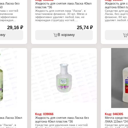
ака Ласка без
Жидкость для снятия лака Ласка 40мл
Жидкость для с
50
пластик *36
ацетона 60мл п
лака с ногтей
Жидкость для снятия лака "Ласка", в
Средство для уд
теклянном
пластиковом флаконе, 30 мл. Мягко и
Ласка, без ацет
и эффективно
эффективно удаляет любой лак, не
флаконе, 60 мл.
повреждая
повреждая структуру ногтей.
удаляет любой л
альная мягкая
Специальная формула жидкости
структуру ногте
 жидкости
29,16 ₽
предотвращает обезжиривание
25,74 ₽
безацетоновая 
ривание
ногтевой пластины, отлично подходит
предотвращает 
ично подходит
для тонких и ломких ногтей. Может
ногтевой пласти
ину
В корзину
тей. Нанести
использоваться для снятия лака с
для тонких и ло
ь ногтя ватным
накладных ногтей.
жидкость на пов
рый лак.
тампоном и удал
Характеристики:
Бренд: Ласка
Характеристики
Тип товара: Жидкость для снятия лака
Бренд: Ласка
я снятия лака
Назначение: для маникюра и педикюра
Тип товара: Жид
юра и педикюра
Упаковка: пластиковый флакон
Назначение: дл
на
Объем: 40 мл
Особенность: б
лакон
Упаковка: пласт
Объем: 60 мл
Код:
039066
Код:
046305
ака Ласка 30мл
Жидкость для снятия лака Ласка без
Мечта средство
ацетона 40мл пластик *36
ЛАКА 115мл *24
а "Ласка", в
Средство для удаления лака с ногтей
Средство для уд