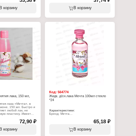
53,38 ₽
37,74 ₽
:
эффективно справляется с любым лаком,
метик
противодействует попаданию красящих
В корзину
В корзину
ьзам для губ
пигментов в ногтевую пластину. Добавка
е губки
изопропанола и бутилацетата смягчает
с)
действие ацетона.
Характеристики:
Бренд: Мечта
Тип товара: Жидкость для снятия лака
Назначение: для маникюра и педикюра
Упаковка: пластиковый флакон
Состав: ацетон, вода, изопропанол,
бутилацетат, парфюмерная композиция,
краситель
Объем: 60 мл
Код:
564774
нятия лака, 150 мл,
Жидк. д/сн.лака Мечта 100мл стекло
*24
ятия лака «Мечта», в
коне, 150 мл. Быстро и
яет любой лак, не
Характеристики:
вую пластину. Имеет
Бренд: Мечта
, что делает процедуру
Тип товара: Жидкость для снятия лака
ой. Средство
72,90 ₽
Назначение: для маникюра и педикюра
65,18 ₽
авляется с любым лаком,
Упаковка: стеклянный флакон
ет попаданию красящих
Состав: ацетон, вода, изопропанол,
В корзину
В корзину
тевую пластину. Добавка
бутилацетат, парфюмерная композиция,
 бутилацетата смягчает
краситель