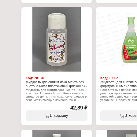
действие ацетона.
ногти от повреждения и
ними.
Характеристики:
Бренд: Мечта
Характеристики:
Тип товара: Жидкость для снятия лака
Бренд: Fito Косметик
Назначение: для маникюра и педикюра
Тип товара: Жидкость дл
Упаковка: пластиковый флакон
Назначение: для маник
Состав: ацетон, вода, изопропанол,
Серия: Защитная форму
бутилацетат, парфюмерная композиция,
Вариация: с Касторовы
краситель
маслом Пшеницы
Объем: 40 мл
Особенность: без ацето
Состав: этилацетат, изо
диэтиленгликоль, масло
масло зародышей
Объем: 100 мл
Код:
281318
Код:
199621
Жидкость для снятия лака Мечта без
Жидкость для снятия л
ацетона 60мл пластиковый флакон *35
формула 100мл (олива 
Жидкость для снятия лака "Мечта", без
Находитесь в поиске мо
ацетона. Объем - 60 мл. Классическое
действующей смывки, к
средство для снятия лака, сочетающее в
легко обновить маникю
себе ухаживающие компоненты и
условиях? Обратите вн
активные вещества, позволяющие
жидкость с бережным д
деликатно и быстро удалить
42,89 ₽
"Защитная формула", с 
декоративное лаковое покрытие с
миндаля. Жидкость бер
ногтей.
стойкий лак и эффекти
В корзину
В корз
чувствительные ногти о
Характеристики:
ухаживает за ними.
Бренд: Мечта
Тип товара: Жидкость для снятия лака
Характеристики:
Назначение: для маникюра и педикюра
Бренд: Fito Косметик
Особенность: без ацетона
Тип товара: Жидкость дл
Упаковка: пластиковый флакон
Назначение: для маник