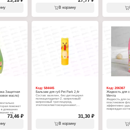
23,16 ₽
27,77 ₽
 с любым лаком,
Характеристики
эффект», которая дает возможность за
данию красящих
Бренд: Fito Кос
считанные секунды снять матовое или
ину
В корзину
астину. Добавка
Тип товара: Бал
глянцевое покрытие. Благодаря этой
етата смягчает
Серия: Бархатны
новинке каждой женщине не составит
Модель: №4 (мик
труда стереть остатки лака даже с
Вес: 4,5 г
интенсивными, многочисленными
блестками. Хотя в состав входит ацетон,
представленное средство
я снятия лака
характеризуется нежным и щадящим
юра и педикюра
воздействием на ногтевую пластину.
лакон
Оно абсолютно безвредно, поэтому Вы
зопропанол,
можете пользоваться средством
ная композиция,
регулярно без опасений. Жидкость для
снятия лака с экстрактами алоэ и
эвкалиптом не вызывает расслоения
ногтевой пластины. Дарит ей
естественный блеск и здоровый,
привлекательный вид.
Характеристики:
Бренд: Fito Косметик
Тип товара: Жидкость для снятия лака
Серия: Быстрый эффект
Вариация: алоэ и эвкалипт
Упаковка: пластиковый флакон
Объем: 30 мл
Код:
584445
Код:
206367
ака Защитная
Бальзам для губ Pet Park 2,4г
Жидкость для с
ровое масло)
Состав: вазелин, бис-диглицерил
Мечта
полиациладипат-2, каприловый/
Жидкость для сн
каприновый триглицерид,
пластиковом фла
ментально
этилгексилметоксициннамат,
эффективно удал
оторая поможет
микрокристаллический воск (Cera
повреждая ногте
р в домашних
Microcristallina), пчелиный воск, масло
приятный аромат
имание на
какао (Theobroma Cacao), масло ши
73,46 ₽
31,30 ₽
более комфортн
ействием
(Butyrospermum Parkii),
эффективно спр
касторовым
гидрогенизированное касторовое масло
противодейству
дышей пшеницы.
ину
В корзину
PPG-3, масло жожоба (Simmondsia
пигментов в ног
ет стойкий лак
Chinensis), изононилизононаноат,
изопропанола и
 чувствительные