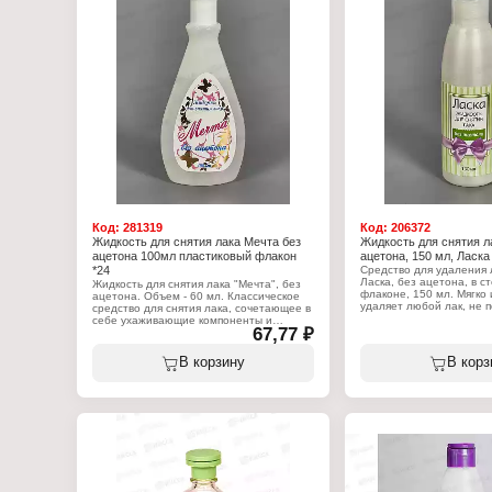
Состав: этилацетат, изопропанол
Серия: Защитная форму
(АИПС), вода, бутилацетат,
Вариация: с маслом оли
парфюмерная композиция
Особенность: без ацето
Объем: 60 мл
Состав: этилацетат, изо
диэтиленгликоль, масло
масло миндальное
Объем: 100 мл
Код:
281319
Код:
206372
Жидкость для снятия лака Мечта без
Жидкость для снятия ла
ацетона 100мл пластиковый флакон
ацетона, 150 мл, Ласка
*24
Средство для удаления 
Ласка, без ацетона, в с
Жидкость для снятия лака "Мечта", без
флаконе, 150 мл. Мягко
ацетона. Объем - 60 мл. Классическое
удаляет любой лак, не 
средство для снятия лака, сочетающее в
структуру ногтей. Специ
себе ухаживающие компоненты и
67,77 ₽
безацетоновая формула
активные вещества, позволяющие
предотвращает обезжи
деликатно и быстро удалить
ногтевой пластины, отл
декоративное лаковое покрытие с
В корзину
В корз
для тонких и ломких ног
ногтей.
жидкость на поверхност
тампоном и удалить ста
Характеристики:
Бренд: Мечта
Характеристики:
Тип товара: Жидкость для снятия лака
Бренд: Ласка
Назначение: для маникюра и педикюра
Тип товара: Жидкость дл
Особенность: без ацетона
Назначение: для маник
Упаковка: пластиковый флакон
Особенность: без ацето
Состав: этилацетат, изопропанол
Упаковка: пластиковый 
(АИПС), вода, бутилацетат,
Объем: 150 мл
парфюмерная композиция