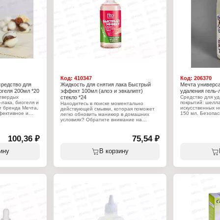
лака
Назначение: дл
Форма выпуска: 
Объем: 40 мл
Код:
410347
Код:
206370
средство для
Жидкость для снятия лака Быстрый
Мечта универса
огеля 200мл *20
эффект 100мл (алоэ и эвкалипт)
удаления гель-
твердых
стекло *24
Средство для у
-лака, биогеля и
покрытий: шелла
Находитесь в поиске моментально
т бренда Мечта,
искусственных н
действующей смывки, которая поможет
фективное и
150 мл. Безопас
легко обновить маникюр в домашних
ля удаления с
экономичное сре
условиях? Обратите внимание на
лака, гель-лака,
натуральных ног
жидкость для снятия лака «Быстрый
твенных ногтей.
биогеля, а такж
эффект», которая дает возможность за
редства быстро
Универсальный 
считанные секунды снять матовое или
100,36 ₽
75,54 ₽
е виды гель-
и без усилий сн
глянцевое покрытие. Жидкость для
льных ногтей, а
лаков и шеллака
снятия лака с экстрактами целебных
ину
В корзину
ти и типсы не
также искусстве
растений удаляет с ногтей самый
пластине.
нанося вреда но
стойкий лак за считанные секунды и
защищает ногти и кутикулу от
Характеристики
просушивания. Экстракт алоэ
Бренд: Мечта
способствует сохранению влаги в
ля удаления
Тип товара: Сре
ногтевой пластине, экстракт эвкалипта
стойких покрыти
обладает бактерицидным действием.
юра и педикюра
Вариация: Унив
ое
Назначение: дл
Характеристики:
Объем: 150 мл
Бренд: Fito Косметик
Тип товара: Жидкость для снятия лака
Серия: Быстрый эффект
Вариация: алоэ и эвкалипт