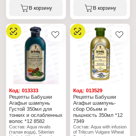
Stolonifera Extract,
Calluna Vulgaris Flower
В корзину
В корзину
Water, Hypericum
Perforatum
Flower/Leaf/Stem Extract,
Tilia Platyphyllos Flower
Water, Origanum Vulgare
Flower/Leaf/Stem Water,
Epilobium Fleischeri
Extract, Chamomilla
Recutita Flower Water,
Salvia Officinalis Leaf
Water, Tussilago Farfara
Flower/Leaf Extract,
Bidens Tripartita Flower
Water, Rhaponticum
Carthamoides Root
Extract, Achillea
Код:
013333
Код:
013529
Millefolium Extract, Urtica
Рецепты Бабушки
Рецепты Бабушки
Dioica Extract, Malva
Агафьи шампунь
Агафьи шампунь-
Sylvestris Flower Extract,
Густой 350мл для
сбор Объем и
Melilotus Officinalis
Extract, Aralia
тонких и ослабленных
пышность 350мл *12
Mandshurica Root Extract,
волос *12 8582
7349
Phellodendron Amurense
Состав: Aqua nivalis
Состав: Aqua with infusion
Extract, Hesperis Sibirica
(талая вода), Siberian
of Triticum Vulgare Wheat
Flower/Leaf/Stem Extract,