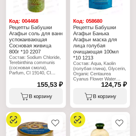
кислота, лимонная
Methylchloroisothiazolinone.
кислота.
Methylisothiazolinone,
Citric Acid, Parfum.
Характеристики:
Код:
004468
Код:
058680
Бренд: Рецепты бабушки
Характеристики:
Рецепты Бабушки
Рецепты Бабушки
Агафьи
Бренд: Рецепты бабушки
Агафьи соль для ванн
Агафьи Банька
Коллекция: Банька
Агафьи
успокаивающая
Агафьи маска для
Агафьи
Коллекция:
Тип товара: Маска для
Удивительная серия
Сосновая живица
лица голубая
лица
Агафьи
800г *10 2207
очищающая 100мл
Название:
Тип товара: Шампунь
Состав: Sodium Chloride,
*10 1213
"Омолаживающая"
Название: "Березовый"
Terebinthina communis
Состав: Aqua, Kaolin
Действие: против
Действие: 7 в 1
(сосновая смола),
(голубая глина), Glycerin,
признаков старения
Объем: 500 мл
Parfum, CI 19140, CI
Organic Centaurea
Активные компоненты:
14720, CI 42090, CI
Cyanus Flower Water
на лосином молоке
44090.
155,53 ₽
124,75 ₽
(органическая
Объем: 100 мл
васильковая вода),
Характеристики:
Cetearyl Alcohol, Zinc
В корзину
В корзину
Бренд: Рецепты бабушки
Oxide, Bentonite (and)
Агафьи
Xanthan Gum, Olea
Коллекция: Классика
Europaea (Olive) Fruit Oil,
Тип товара: Соль для
Organic Malva Sylvestris
ванн
(Mallow) Flower Extract
Действие:
(органический экстракт
успокаивающая
мальвы), Avena Sativa
Активные компоненты: с
(Oat) Kernel Powder