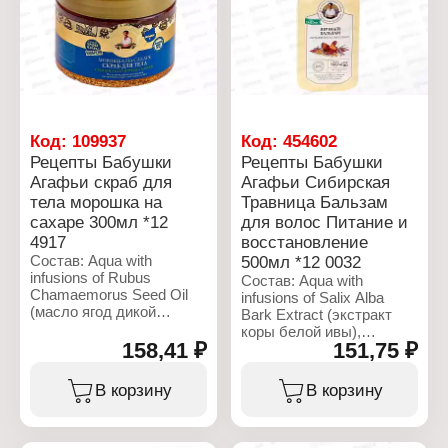
сосновой живицей
(овсяное толокно),
Объем: 800 г
Sodium Cetearyl Sulfate,
Benzyl Alcohol, Parfum.
Характеристики:
Бренд: Рецепты бабушки
Агафьи
Коллекция: Банька
Код:
109937
Код:
454602
Агафьи
Рецепты Бабушки
Рецепты Бабушки
Тип товара: Маска для
Агафьи скраб для
Агафьи Сибирская
лица
тела морошка на
Травница Бальзам
Название: "Голубая"
Действие: очищение
сахаре 300мл *12
для волос Питание и
Активные компоненты:
4917
восстановление
голубая глина, экстракт
Состав: Aqua with
500мл *12 0032
мальвы, овсяное
infusions of Rubus
Состав: Aqua with
толокно, васильковая
Chamaemorus Seed Oil
infusions of Salix Alba
вода
(масло ягод дикой
Bark Extract (экстракт
Объем: 100 мл
арктической морошки),
коры белой ивы),
Berberis Vulgaris Fruit
158,41 ₽
151,75 ₽
Amaranthus Caudatus
Juice (сок сибирского
Extract (экстракт
барбариса); Lauryl
сибирского амаранта);
В корзину
В корзину
Glucoside, Carbomer,
Cetearyl Alcohol,
Rubus Idaeus Seed
Cetrimonium Chloride, Egg
(косточки малины),
Oil (яичное масло),
Sucrose (коричневый