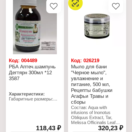
Код:
004489
Код:
026219
РБА Аптеч.шампунь
Мыло для бани
Дегтярн 300мл *12
"Черное мыло",
3587
увлажнение и
питание, 500 мл,
Рецепты бабушки
Характеристики:
Агафьи Травы и
Габаритные размеры:
сборы
65х65х125 мм
Состав: Aqua with
infusions of Inonotus
Obliquus Extract, Tar,
Melissa Officinalis Leaf
118,43 ₽
320,23 ₽
Extract, Agrostis