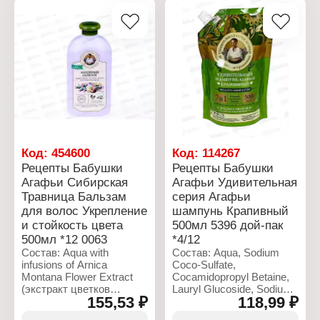
Hippophae Rhamnoides
сахар), Pinus Sibirica
Fruit Oil (масло
Shell Powder (скорлупа
облепихи), Dried Egg Yolk
кедрового ореха), Sodium
(яичный желток),
Ascorbyl Phosphate
Ceteareth-20, Guar
(витамин C), Potassium
Hydroxypropyltrimonium
Hydroxide, Benzyl Alcohol,
Chloride, Benzyl Alcohol,
Benzoic Acid, Sorbic Acid,
Benzoic Acid, Sorbic Acid,
Parfum.
Glycerin, Citric Acid,
Parfum, Linalool, Amyl
Характеристики:
Cinnamal.
Бренд: Рецепты бабушки
Агафьи
Характеристики:
Код:
454600
Код:
114267
Коллекция: Классика
Бренд: Рецепты бабушки
Рецепты Бабушки
Рецепты Бабушки
Тип товара: Скраб для
Агафьи
Агафьи Сибирская
Агафьи Удивительная
тела
Коллекция: Сибирская
Вариация: на сахаре
Травница Бальзам
серия Агафьи
Травница
Название: "Морошка"
Тип товара: Бальзам для
для волос Укрепление
шампунь Крапивный
Активные компоненты:
волос
и стойкость цвета
500мл 5396 дой-пак
масло дикой морошки,
Название: "Яичный"
500мл *12 0063
*4/12
косточки малины и
Действие: питание и
Состав: Aqua with
Состав: Aqua, Sodium
соричневый сахар, сок
восстановление
infusions of Arnica
Coco-Sulfate,
сибирского бар
Активные компоненты:
Montana Flower Extract
Cocamidopropyl Betaine,
Объем: 300 мл
яичный желток,
(экстракт цветков
Lauryl Glucoside, Sodium
облепиховое масло, кора
155,53 ₽
118,99 ₽
арники), Glycyrrhiza
Chloride, Urtica Urens
белой ивы, сибирский
Glabra Root Extract
Leaf Extract (экстракт
амарант