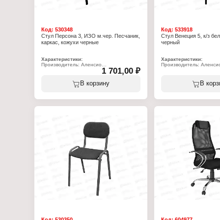
Код:
530348
Код:
533918
Стул Персона 3, ИЗО м.чер. Песчаник,
Стул Венеция 5, к/з бел
каркас, кожухи черные
черный
Характеристики:
Характеристики:
Производитель: Аленсио
Производитель: Аленси
1 701,00 ₽
Тип товара: Стул
Тип товара: Стул
Модель: "Персона 3, ИЗО"
Модель: "Венеция 5"
Назначение: офисный
Назначение: обеденный
В корзину
В корз
Материал обивки: текстиль
Материал обивки: кожз
Цвет обивки: черный
Цвет обивки: бело-серы
Вид каркаса: металлический каркас из
Вид каркаса: металличес
плоскоовальной трубы
круглой трубы с полиме
Цвет каркаса: черный
Цвет каркаса: серый
Допустимый вес: 100 кг
Допустимый вес: 100 кг
Высота до сиденья: 500 мм
Высота до сиденья: 460
Глубина сиденья: 430 мм
Глубина сиденья: 390 м
Ширина сиденья: 465 мм
Ширина сиденья: 380 м
Высота спинки: 380 мм
Высота спинки: 340 мм
Ширина спинки: 500 мм
Ширина спинки: 470 мм
Толщина поролона сиденья: 20 мм
Толщина поролона сиде
Габаритная высота стула: 820 мм
Габаритная высота стул
Габаритная глубина стула: 600 мм
Габаритная глубина сту
Вес стула: 5 кг
Вес стула: 4 кг
Код:
530350
Код:
604977