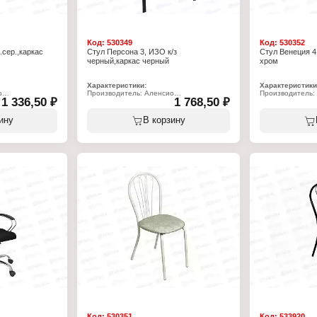
Код:
530349
Код:
530352
.сер.,каркас
Стул Персона 3, ИЗО к/з
Стул Венеция 4,
черный,каркас черный
хром
Характеристики:
Характеристики
о
Производитель: Аленсио
Производитель:
1 336,50 ₽
1 768,50 ₽
Тип товара: Стул
Тип товара: Сту
Модель: "Персона 3, ИЗО"
Модель: "Венеци
Назначение: офисный
Назначение: об
ину
В корзину
ам
Материал обивки: кожзам
Материал обивк
й
Цвет обивки: черный
Цвет обивки: че
кий каркас из
Вид каркаса: металлический каркас из
Вид каркаса: ме
рным покрытием
плоскоовальной трубы
круглой трубы 
Цвет каркаса: черный
Цвет каркаса: х
Допустимый вес: 100 кг
Допустимый вес:
 мм
Высота до сиденья: 500 мм
Высота до сиден
м
Глубина сиденья: 430 мм
Глубина сиденья
м
Ширина сиденья: 465 мм
Ширина сиденья
Высота спинки: 380 мм
Высота спинки: 
Ширина спинки: 500 мм
Ширина спинки:
нья: 20 мм
Толщина поролона сиденья: 20 мм
Толщина пороло
а: 800 мм
Габаритная высота стула: 820 мм
Габаритная высо
ла: 430 мм
Габаритная глубина стула: 600 мм
Габаритная глуб
Вес стула: 5 кг
Вес стула: 4 кг
Код:
530351
Код:
533920