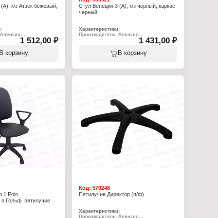
(А), к/з Атзек бежевый,
Стул Венеция 3 (А), к/з черный, каркас
черный
:
Характеристики:
 Аленсио
Производитель: Аленсио
1 512,00 ₽
1 431,00 ₽
л
Тип товара: Стул
я 3 (А)"
Модель: "Венеция 3 (А)"
еденный
Назначение: обеденный
В корзину
В корзину
и: кожзам
Материал обивки: кожзам
жевый
Цвет обивки: черный
таллический каркас, цвет
Вид каркаса: металлический каркас, цвет
черный
 100 кг
Допустимый вес: 100 кг
ья: 460 мм
Высота до сиденья: 460 мм
: 390 мм
Глубина сиденья: 390 мм
: 380 мм
Ширина сиденья: 380 мм
420 мм
Высота спинки: 420 мм
 390 мм
Ширина спинки: 390 мм
на сиденья: 20 мм
Толщина поролона сиденья: 20 мм
та стула: 865 мм
Габаритная высота стула: 865 мм
ина стула: 510 мм
Габаритная глубина стула: 510 мм
Вес стула: 4 кг
Код:
570248
 1 Polo
Пятилучие Директор (п/ф)
 п.Гольф, пятилучие
Характеристики:
Производитель: Аленсио