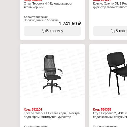
Стул Персона 4 (Н), краска хром,
Кресло Элегия ХL 1 Peg
ткань черный
директор газлифт пиаст
Характеристики:
Производитель: Аленсио
1 741,50 ₽
Тип товара: Стул
Модель: "Персона 4 (Н)"
Назначение: офисный
В корзину
В корз
Материал обивки: текстиль
Цвет обивки: черный
Вид каркаса: металлический каркас из
плоскоовальной трубы
Цвет каркаса: хром
Допустимый вес: 100 кг
Высота до сиденья: 475 мм
Глубина сиденья: 390 мм
Ширина сиденья: 375 мм
Высота спинки: 315 мм
Ширина спинки: 390 мм
Толщина поролона сиденья: 20 мм
Габаритная высота стула: 790 мм
Габаритная глубина стула: 460 мм
Вес стула: 4 кг
Код:
592104
Код:
530355
Кресло Элегия L1 сетка черн. Пиастра
Стул Персона 2, ИЗО к/
подл. хром, пятилучие, директор
подлокотники, кожухи 
Характеристики:
Характеристики: