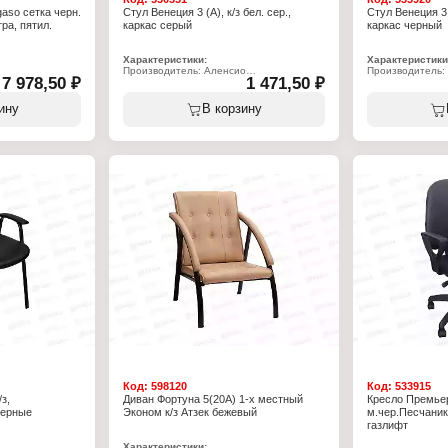
aso сетка черн.
Стул Венеция 3 (А), к/з бел. сер.,
Стул Венеция 3 
ра, пятил.
каркас серый
каркас черный
Характеристики:
Характеристики
Производитель: Аленсио
Производитель:
7 978,50 ₽
1 471,50 ₽
Тип товара: Стул
Тип товара: Сту
Модель: "Венеция 3 (А)"
Модель: "Венеци
Назначение: обеденный
Назначение: об
ину
В корзину
Материал обивки: кожзам
Материал обивк
Цвет обивки: бело-серый
Цвет обивки: бе
Вид каркаса: металлический каркас из
Вид каркаса: ме
круглой трубы с полимерным покрытием
черный
Цвет каркаса: белый
Допустимый вес:
Допустимый вес: 100 кг
Высота до сиден
Высота до сиденья: 460 мм
Глубина сиденья
Глубина сиденья: 390 мм
Ширина сиденья
Ширина сиденья: 380 мм
Высота спинки: 
Высота спинки: 420 мм
Ширина спинки:
Ширина спинки: 390 мм
Толщина пороло
Толщина поролона сиденья: 20 мм
Габаритная высо
Габаритная высота стула: 865 мм
Габаритная глуб
Габаритная глубина стула: 510 мм
Вес стула: 4 кг
Вес стула: 4 кг
Код:
598120
Код:
533915
з,
Диван Фортуна 5(20А) 1-х местный
Кресло Премьер
черные
Эконом к/з Атзек бежевый
м.чер.Песчаник
газлифт
Характеристики: