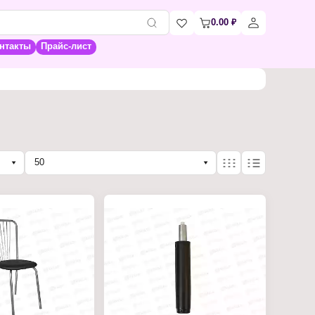
0.00
₽
нтакты
Прайс-лист
50