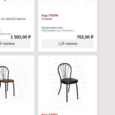
Код:
570246
 к/з черный, краска
Газлифт
Характеристики:
Производитель: Аленсио
:
Тип товара: Газ - лифт
 Аленсио
1 593,00 ₽
Вариация: газлифт
702,00 ₽
л
Назначение: для офисного кресла
я 4"
Материал: пластик, металл
еденный
В корзину
В корзину
Цвет: черный
и: кожзам
рный
таллический каркас из
с полимерным покрытием
ром
 100 кг
ья: 460 мм
: 390 мм
: 380 мм
465 мм
 400 мм
на сиденья: 20 мм
та стула: 900 мм
ина стула: 510 мм
Код:
533921