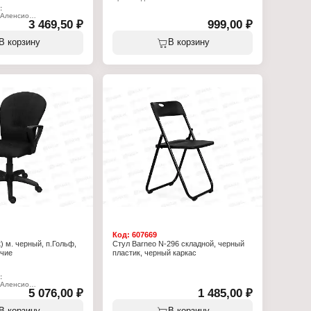
Тип товара: Пятилучие
:
Назначение: для офисного кресла
 Аленсио
Модель: "Директор"
3 469,50 ₽
999,00 ₽
сло
Диаметр: 680 мм
ер 1 POLO"
Материал: пластик
исное
В корзину
В корзину
Цвет: черный
чия: пластик
: текстиль
рный
ерный
тра
: до 90 кг
ья min-max: 420-550 мм
: 390 мм
: 470 мм
540 мм
 440 мм
ника: 260 мм
до min-max точки
75 мм
 подлокотниками: 550
та стула min-max: 960-
ина кресла: 650 мм
вины: 600 мм
ки: 590х590х290 мм
ника: гольф
пятилучие
е регулируемый угол
Код:
607669
) м. черный, п.Гольф,
Стул Barneo N-296 складной, черный
учие
пластик, черный каркас
:
 Аленсио
5 076,00 ₽
1 485,00 ₽
сло
к)"
исное