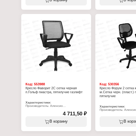
В корзину
В корз
Материал обивки: кожзам
Назначение: офисный
Цвет обивки: черный
Количество мест: двухм
Вид каркаса: металлический каркас из
Материал обивки: к/з Ат
плоскоовальной трубы
Цвет обивки: бежевый
Цвет каркаса: хром
Цвет каркаса: черный
Допустимый вес: 100 кг
Вес пользователя: до 12
Высота до сиденья: 475 мм
Высота до сиденья: 310
Глубина сиденья: 390 мм
Глубина сиденья: 470 м
Ширина сиденья: 375 мм
Ширина сиденья: 1050 
Высота спинки: 315 мм
Высота спинки: 610 мм
Ширина спинки: 390 мм
Ширина спинки: 1050 м
Толщина поролона сиденья: 20 мм
Высота от пола до max 
Габаритная высота стула: 790 мм
подлокотника: 730 мм
Габаритная глубина стула: 460 мм
Ширина дивана с подлок
Вес стула: 4 кг
мм
Габаритная высота дива
Габаритная глубина: 80
Габариты коробки: 1070
Вес: 19 кг
Код:
553988
Код:
530356
Кресло Фаворит 2С сетка черная
Кресло Форум 2 сетка 
п.Гольф пиастра, пятилучие газлифт
м.Сетка черн. (пласт.) 
пятилучие
Характеристики:
Производитель: Аленсио
Характеристики:
Тип товара: Кресло
Производитель: Аленси
Модель: "Фаворит 2С (П)"
4 711,50 ₽
Тип товара: Кресло
Назначение: офисное
Модель: "Форум 2"
Материал пятилучия: пластик
Назначение: офисное
В корзину
В корз
Цвет обивки: черный
Материал обивки: "сетка
Цвет каркаса: черный
Цвет обивки: черный
Вес пользователя: 120 кг
Материал подлокотников
Высота до сиденья min-max: 450-580 мм
Цвет каркаса: черный
Глубина сиденья: 430 мм