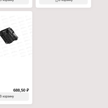
В корзину
В корзину
чия: пластик
: текстиль
рный
ерный
тра
: до 90 кг
ья min-max: 480-610 мм
: 400 мм
: 460 мм
500 мм
 500 мм
ника: 260 мм
до min-max точки
00 мм
 подлокотниками: 550
та стула min-max: 980-
ина кресла: 600 мм
вины: 600 мм
ки: 655х625х290 мм
ника: гольф
пятилучие
688,50 ₽
В корзину