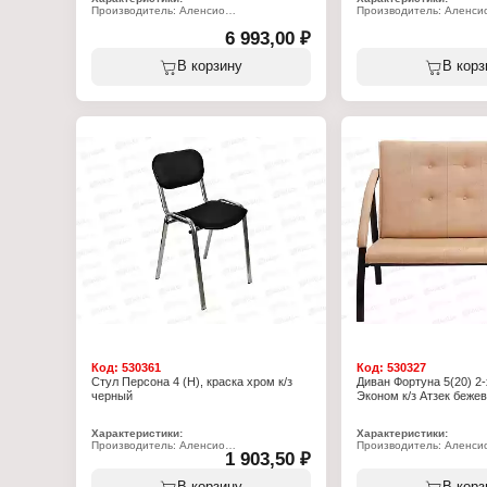
Производитель: Аленсио
Производитель: Аленси
Тип товара: Кресло
Тип товара: Стул
Модель: "Элегия L1"
6 993,00 ₽
Модель: "Персона 2, ИЗ
Назначение: офисное
Назначение: офисный
Материал обивки: "сетка"
Материал обивки: кожз
В корзину
В корз
Цвет обивки: черный
Цвет обивки: черный
Материал подлокотников: металл
Вид каркаса: металличес
Цвет подлокотников: хром
плоскоовальной трубы
Допустимый вес: до 120 кг
Цвет каркаса: черный
Высота до сиденья: 470-570 мм
Допустимый вес: 100 кг
Глубина сиденья: 440 мм
Высота до сиденья: 500
Ширина сиденья: 480 мм
Глубина сиденья: 430 м
Высота спинки: 750 мм
Ширина сиденья: 465 м
Ширина спинки: 455 мм
Высота спинки: 380 мм
Высота подлокотника: 320 мм
Ширина спинки: 500 мм
Высота от пола до min-max точки
Толщина поролона сиде
подлокот: 690-820 мм
Габаритная высота стул
Ширина кресла с подлокотниками: 610
Габаритная глубина сту
мм
Вес стула: 5,5 кг
Габаритная высота стула min-max: 1200-
Конструкция: с подлоко
1330 мм
Габаритная глубина кресла: 680 мм
Диаметр крестовины: 680 мм
Механизм: пиастр
Основание: пятилучие
Габариты коробки: 880х665х270 мм
Вес: 11 кг
Код:
530361
Код:
530327
Стул Персона 4 (Н), краска хром к/з
Диван Фортуна 5(20) 2
черный
Эконом к/з Атзек беже
Характеристики:
Характеристики:
Производитель: Аленсио
Производитель: Аленси
1 903,50 ₽
Тип товара: Стул
Линейка: эконом
Модель: "Персона 4 (Н)"
Тип товара: Диван
Назначение: офисный
Модель: "Фортуна 5(20)"