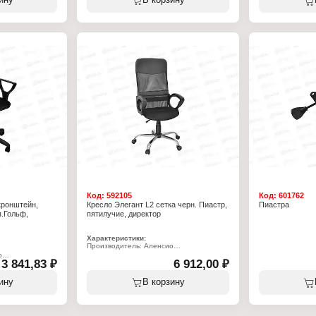
ину
В корзину
Цвет: черный
Материал пятилу
Диаметр отверстия под колеса/заглушки:
естный
Материал обивки
11 мм
зек
Цвет обивки: че
Максимальная нагрузка: 100 кг
Цвет каркаса: ч
Механизм: пиас
0 кг
Вес пользователя
 мм
Высота до сиден
м
Глубина сиденья
мм
Ширина сиденья
Высота спинки: 
м
Ширина спинки:
точки
Высота подлокот
Высота от пола 
отниками: 1130
подлокот: 670-8
Ширина кресла с
на: 930 мм
мм
0 мм
Габаритная высо
х660х300 мм
1110 мм
Габаритная глуб
Диаметр кресто
Габариты короб
Вес: 8 кг
Форма подлокот
Вид основания: 
Код:
592105
Код:
601762
кронштейн,
Кресло Элегант L2 сетка черн. Пиастр,
Пиастра
п.Гольф,
пятилучие, директор
Характеристики:
Производитель: Аленсио
Тип товара: Кресло
о
3 841,83 ₽
Модель: "Элегант L2"
6 912,00 ₽
Назначение: офисное
Материал обивки: "сетка"
ину
В корзину
Цвет обивки: черный
"
Материал подлокотников: пластик
Допустимый вес: до 120 кг
: пластик
Высота до сиденья: 470-600 мм
Глубина сиденья: 470 мм